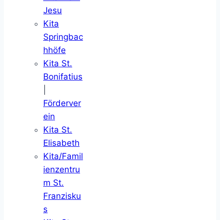
Jesu
Kita
Springbac
hhöfe
Kita St.
Bonifatius
|
Förderver
ein
Kita St.
Elisabeth
Kita/Famil
ienzentru
m St.
Franzisku
s