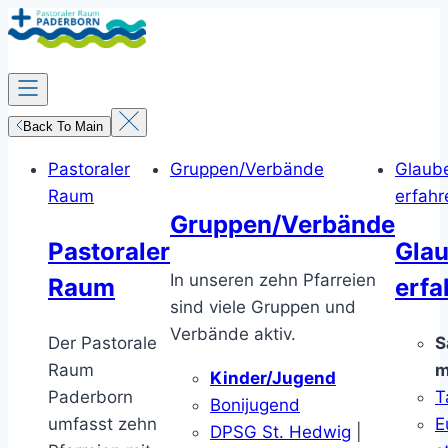
Zum
Inhalt
springen
Back To Main
Pastoraler
Gruppen/Verbände
Glaub
Raum
erfahr
Gruppen/Verbände
Pastoraler
Gla
In unseren zehn Pfarreien
Raum
erfa
sind viele Gruppen und
Verbände aktiv.
Der Pastorale
S
Raum
m
Kinder/Jugend
Paderborn
T
Bonijugend
umfasst zehn
E
DPSG St. Hedwig
|