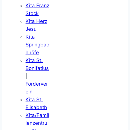
Kita Franz
Stock
Kita Herz
Jesu
Kita
Springbac
hhöfe
Kita St.
Bonifatius
|
Förderver
ein
Kita St.
Elisabeth
Kita/Famil
ienzentru