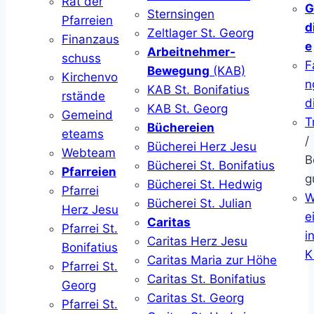
Rat der
G
Sternsingen
Pfarreien
d
Zeltlager St. Georg
Finanzaus
e
Arbeitnehmer-
schuss
F
Bewegung
(KAB)
Kirchenvo
n
KAB St. Bonifatius
rstände
d
KAB St. Georg
Gemeind
T
Büchereien
eteams
/
Bücherei Herz Jesu
Webteam
B
Bücherei St. Bonifatius
Pfarreien
g
Bücherei St. Hedwig
Pfarrei
W
Bücherei St. Julian
Herz Jesu
ei
Caritas
Pfarrei St.
i
Caritas Herz Jesu
Bonifatius
K
Caritas Maria zur Höhe
Pfarrei St.
Caritas St. Bonifatius
Georg
Caritas St. Georg
Pfarrei St.