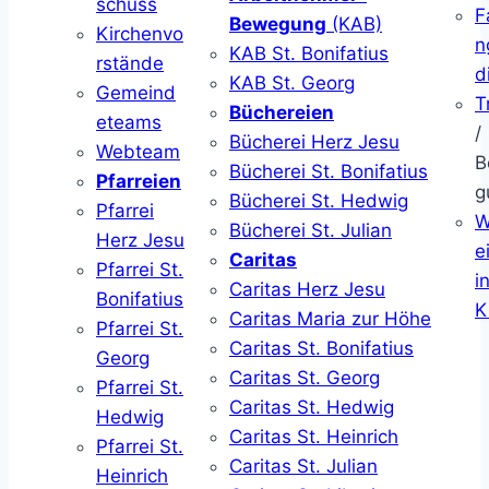
schuss
F
Bewegung
(KAB)
Kirchenvo
n
KAB St. Bonifatius
rstände
d
KAB St. Georg
Gemeind
T
Büchereien
eteams
/
Bücherei Herz Jesu
Webteam
B
Bücherei St. Bonifatius
Pfarreien
g
Bücherei St. Hedwig
Pfarrei
W
Bücherei St. Julian
Herz Jesu
ei
Caritas
Pfarrei St.
i
Caritas Herz Jesu
Bonifatius
K
Caritas Maria zur Höhe
Pfarrei St.
Caritas St. Bonifatius
Georg
Caritas St. Georg
Pfarrei St.
Caritas St. Hedwig
Hedwig
Caritas St. Heinrich
Pfarrei St.
Caritas St. Julian
Heinrich