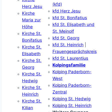
(kfd)
Herz Jesu
kfd Herz Jesu
Kirche
kfd St. Bonifatius
Maria zur
kfd St. Elisabeth und
Höhe
St. Meinolf
Kirche St.
kfd St. Georg
Bonifatius
kfd St. Heinrich
|
Kirche St.
Frauengesprächskreis
Elisabeth
kfd St. Laurentius
Kirche St.
Kolpingsfamilie
Georg
Kolping Paderborn-
Kirche St.
West
Hedwig
Kolping Paderborn-
Kirche St.
Zentral
Heinrich
Kolping St. Hedwig
Kirche St.
Kolping St. Heinrich
Kilian