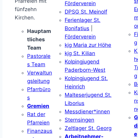
Pfarreien mit
s
Förderverein
fünfzehn
E
DPSG St. Meinolf
Kirchen.
m
Ferienlager St.
o
Bonifatius
|
Hauptam
F
Förderverein
tliches
g
kjg Maria zur Höhe
Team
K
kjg St. Kilian
Pastorale
h
Kolpingjugend
s Team
T
Paderborn-West
Verwaltun
g
Kolpingjugend St.
gsleitung
B
Heinrich
Pfarrbüro
K
Malteserjugend St.
s
n
Liborius
Gremien
n
Messdiener*innen
Rat der
G
Sternsingen
Pfarreien
d
Zeltlager St. Georg
Finanzaus
e
Arbeitnehmer-