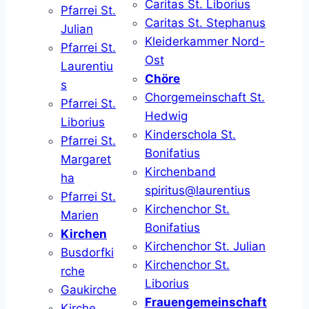
Caritas St. Liborius
Pfarrei St.
Caritas St. Stephanus
Julian
Kleiderkammer Nord-
Pfarrei St.
Ost
Laurentiu
Chöre
s
Chorgemeinschaft St.
Pfarrei St.
Hedwig
Liborius
Kinderschola St.
Pfarrei St.
Bonifatius
Margaret
Kirchenband
ha
spiritus@laurentius
Pfarrei St.
Kirchenchor St.
Marien
Bonifatius
Kirchen
Kirchenchor St. Julian
Busdorfki
Kirchenchor St.
rche
Liborius
Gaukirche
Frauengemeinschaft
Kirche