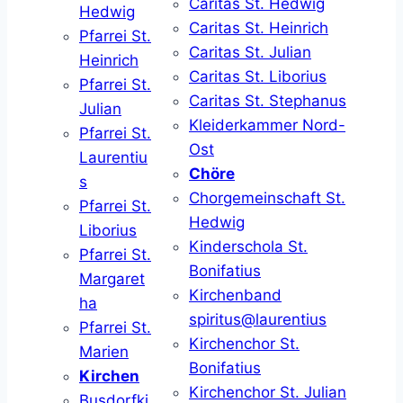
Caritas St. Hedwig
Hedwig
Caritas St. Heinrich
Pfarrei St.
Caritas St. Julian
Heinrich
Caritas St. Liborius
Pfarrei St.
Caritas St. Stephanus
Julian
Kleiderkammer Nord-
Pfarrei St.
Ost
Laurentiu
Chöre
s
Chorgemeinschaft St.
Pfarrei St.
Hedwig
Liborius
Kinderschola St.
Pfarrei St.
Bonifatius
Margaret
Kirchenband
ha
spiritus@laurentius
Pfarrei St.
Kirchenchor St.
Marien
Bonifatius
Kirchen
Kirchenchor St. Julian
Busdorfki