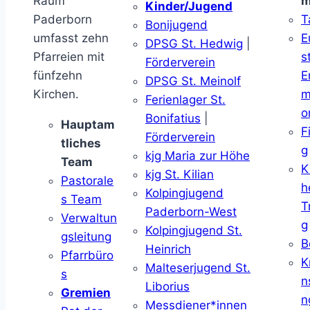
Raum
m
Kinder/Jugend
Paderborn
T
Bonijugend
umfasst zehn
E
DPSG St. Hedwig
|
Pfarreien mit
s
Förderverein
fünfzehn
E
DPSG St. Meinolf
Kirchen.
m
Ferienlager St.
o
Bonifatius
|
Hauptam
F
Förderverein
tliches
g
kjg Maria zur Höhe
Team
K
kjg St. Kilian
Pastorale
h
Kolpingjugend
s Team
T
Paderborn-West
Verwaltun
g
Kolpingjugend St.
gsleitung
B
Heinrich
Pfarrbüro
K
Malteserjugend St.
s
n
Liborius
Gremien
n
Messdiener*innen