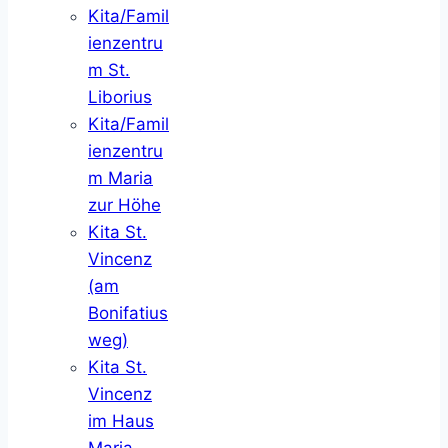
Kita/Famil
ienzentru
m St.
Liborius
Kita/Famil
ienzentru
m Maria
zur Höhe
Kita St.
Vincenz
(am
Bonifatius
weg)
Kita St.
Vincenz
im Haus