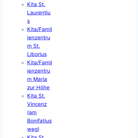
Kita St.
Laurentiu
s
Kita/Famil
ienzentru
m St.
Liborius
Kita/Famil
ienzentru
m Maria
zur Höhe
Kita St.
Vincenz
(am
Bonifatius
weg)
Kita St.