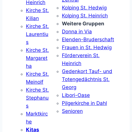
Heinrich
Kolping St. Hedwig
Kirche St.
Kolping St. Heinrich
Kilian
Weitere Gruppen
Kirche St.
Donna in Via
Laurentiu
Elenden-Bruderschaft
s
Frauen in St. Hedwig
Kirche St.
Förderverein St.
Margaret
Heinrich
ha
Gedenkort Tauf- und
Kirche St.
Totengedächtnis St.
Meinolf
Georg
Kirche St.
Libori-Oase
Stephanu
Pilgerkirche in Dahl
s
Senioren
Marktkirc
he
Kitas