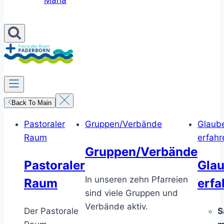
Maria
Back To Main
Pastoraler
Gruppen/Verbände
Glaub
Raum
erfahr
Gruppen/Verbände
Pastoraler
Gla
In unseren zehn Pfarreien
Raum
erfa
sind viele Gruppen und
Verbände aktiv.
Der Pastorale
S