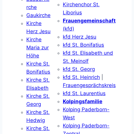
Kirchenchor St.
rche
Liborius
Gaukirche
Frauengemeinschaft
Kirche
(kfd)
Herz Jesu
kfd Herz Jesu
Kirche
kfd St. Bonifatius
Maria zur
kfd St. Elisabeth und
Höhe
St. Meinolf
Kirche St.
kfd St. Georg
Bonifatius
kfd St. Heinrich
|
Kirche St.
Frauengesprächskreis
Elisabeth
kfd St. Laurentius
Kirche St.
Kolpingsfamilie
Georg
Kolping Paderborn-
Kirche St.
West
Hedwig
Kolping Paderborn-
Kirche St.
Zentral