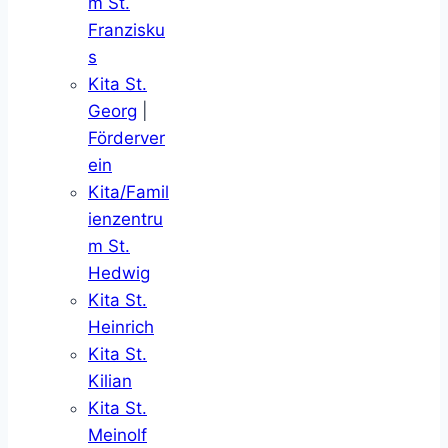
m St.
Franzisku
s
Kita St.
Georg
|
Förderver
ein
Kita/Famil
ienzentru
m St.
Hedwig
Kita St.
Heinrich
Kita St.
Kilian
Kita St.
Meinolf