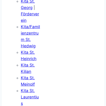
Kita St.
Georg
|
Förderver
ein
Kita/Famil
ienzentru
m St.
Hedwig
Kita St.
Heinrich
Kita St.
Kilian
Kita St.
Meinolf
Kita St.
Laurentiu
s