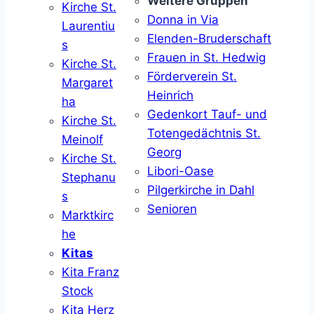
Weitere Gruppen
Kirche St.
Donna in Via
Laurentiu
Elenden-Bruderschaft
s
Frauen in St. Hedwig
Kirche St.
Förderverein St.
Margaret
Heinrich
ha
Gedenkort Tauf- und
Kirche St.
Totengedächtnis St.
Meinolf
Georg
Kirche St.
Libori-Oase
Stephanu
Pilgerkirche in Dahl
s
Senioren
Marktkirc
he
Kitas
Kita Franz
Stock
Kita Herz