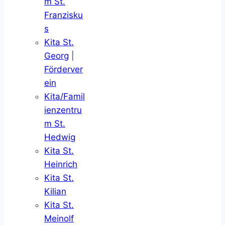
m St.
Franzisku
s
Kita St.
Georg
|
Förderver
ein
Kita/Famil
ienzentru
m St.
Hedwig
Kita St.
Heinrich
Kita St.
Kilian
Kita St.
Meinolf