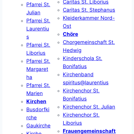
Caritas St. Liborius
Pfarrei St.
Caritas St. Stephanus
Julian
Kleiderkammer Nord-
Pfarrei St.
Ost
Laurentiu
Chöre
s
Chorgemeinschaft St.
Pfarrei St.
Hedwig
Liborius
Kinderschola St.
Pfarrei St.
Bonifatius
Margaret
Kirchenband
ha
spiritus@laurentius
Pfarrei St.
Kirchenchor St.
Marien
Bonifatius
Kirchen
Kirchenchor St. Julian
Busdorfki
Kirchenchor St.
rche
Liborius
Gaukirche
Frauengemeinschaft
Kirche