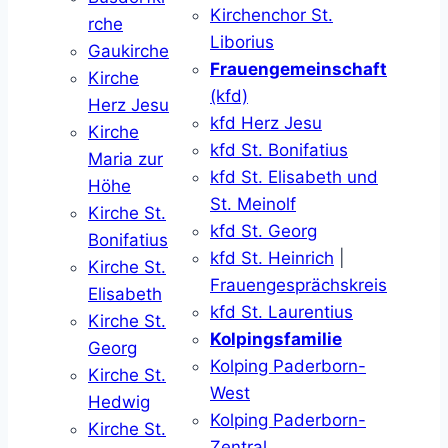
Kirchenchor St.
rche
Liborius
Gaukirche
Frauengemeinschaft
Kirche
(kfd)
Herz Jesu
kfd Herz Jesu
Kirche
kfd St. Bonifatius
Maria zur
kfd St. Elisabeth und
Höhe
St. Meinolf
Kirche St.
kfd St. Georg
Bonifatius
kfd St. Heinrich
|
Kirche St.
Frauengesprächskreis
Elisabeth
kfd St. Laurentius
Kirche St.
Kolpingsfamilie
Georg
Kolping Paderborn-
Kirche St.
West
Hedwig
Kolping Paderborn-
Kirche St.
Zentral