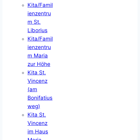
Kita/Famil
ienzentru
m St.
Liborius
Kita/Famil
ienzentru
m Maria
zur Höhe
Kita St.
Vincenz
(am
Bonifatius
weg)
Kita St.
Vincenz
im Haus