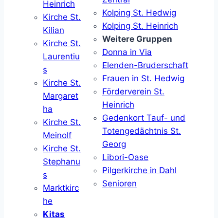
Heinrich
Kolping St. Hedwig
Kirche St.
Kolping St. Heinrich
Kilian
Weitere Gruppen
Kirche St.
Donna in Via
Laurentiu
Elenden-Bruderschaft
s
Frauen in St. Hedwig
Kirche St.
Förderverein St.
Margaret
Heinrich
ha
Gedenkort Tauf- und
Kirche St.
Totengedächtnis St.
Meinolf
Georg
Kirche St.
Libori-Oase
Stephanu
Pilgerkirche in Dahl
s
Senioren
Marktkirc
he
Kitas