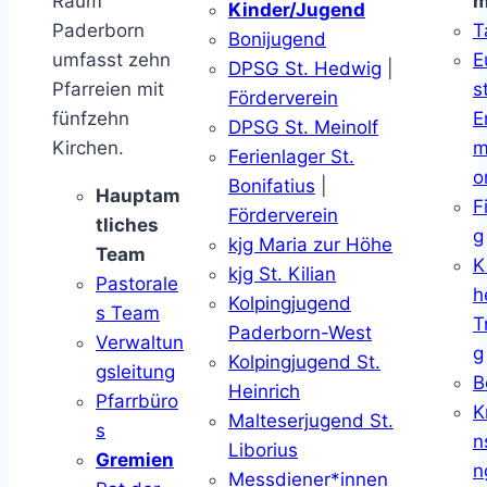
Raum
m
Kinder/Jugend
Paderborn
T
Bonijugend
umfasst zehn
E
DPSG St. Hedwig
|
Pfarreien mit
s
Förderverein
fünfzehn
E
DPSG St. Meinolf
Kirchen.
m
Ferienlager St.
o
Bonifatius
|
Hauptam
F
Förderverein
tliches
g
kjg Maria zur Höhe
Team
K
kjg St. Kilian
Pastorale
h
Kolpingjugend
s Team
T
Paderborn-West
Verwaltun
g
Kolpingjugend St.
gsleitung
B
Heinrich
Pfarrbüro
K
Malteserjugend St.
s
n
Liborius
Gremien
n
Messdiener*innen