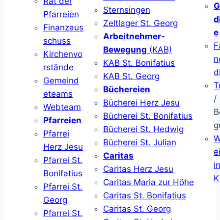
Rat der
G
Sternsingen
Pfarreien
d
Zeltlager St. Georg
Finanzaus
e
Arbeitnehmer-
schuss
F
Bewegung
(KAB)
Kirchenvo
n
KAB St. Bonifatius
rstände
d
KAB St. Georg
Gemeind
T
Büchereien
eteams
/
Bücherei Herz Jesu
Webteam
B
Bücherei St. Bonifatius
Pfarreien
g
Bücherei St. Hedwig
Pfarrei
W
Bücherei St. Julian
Herz Jesu
ei
Caritas
Pfarrei St.
i
Caritas Herz Jesu
Bonifatius
K
Caritas Maria zur Höhe
Pfarrei St.
Caritas St. Bonifatius
Georg
Caritas St. Georg
Pfarrei St.