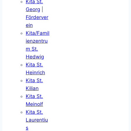
Kita St.
Georg
|
Förderver
ein
Kita/Famil
ienzentru
m St.
Hedwig
Kita St.
Heinrich
Kita St.
Kilian
Kita St.
Meinolf
Kita St.
Laurentiu
s