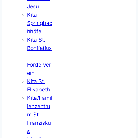
Jesu
Kita
Springbac
hhöfe
Kita St.
Bonifatius
|
Förderver
ein
Kita St.
Elisabeth
Kita/Famil
ienzentru
m St.
Franzisku
s