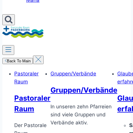
Maria
Back To Main
Pastoraler
Gruppen/Verbände
Glaub
Raum
erfahr
Gruppen/Verbände
Pastoraler
Gla
In unseren zehn Pfarreien
Raum
erfa
sind viele Gruppen und
Verbände aktiv.
Der Pastorale
S