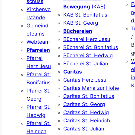
schuss
F
Bewegung
(KAB)
Kirchenvo
n
KAB St. Bonifatius
rstände
d
KAB St. Georg
Gemeind
T
Büchereien
eteams
/
Bücherei Herz Jesu
Webteam
B
Bücherei St. Bonifatius
Pfarreien
g
Bücherei St. Hedwig
Pfarrei
W
Bücherei St. Julian
Herz Jesu
ei
Caritas
Pfarrei St.
i
Caritas Herz Jesu
Bonifatius
K
Caritas Maria zur Höhe
Pfarrei St.
Caritas St. Bonifatius
Georg
Caritas St. Georg
Pfarrei St.
Caritas St. Hedwig
Hedwig
Caritas St. Heinrich
Pfarrei St.
Caritas St. Julian
Heinrich