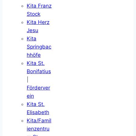
Kita Franz
Stock
Kita Herz
Jesu
Kita
Springbac
hhöfe
Kita St.
Bonifatius
|
Förderver
ein
Kita St.
Elisabeth
Kita/Famil
ienzentru