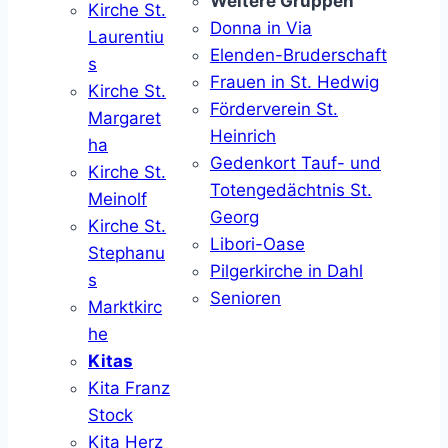
Weitere Gruppen
Kirche St.
Donna in Via
Laurentiu
Elenden-Bruderschaft
s
Frauen in St. Hedwig
Kirche St.
Förderverein St.
Margaret
Heinrich
ha
Gedenkort Tauf- und
Kirche St.
Totengedächtnis St.
Meinolf
Georg
Kirche St.
Libori-Oase
Stephanu
Pilgerkirche in Dahl
s
Senioren
Marktkirc
he
Kitas
Kita Franz
Stock
Kita Herz