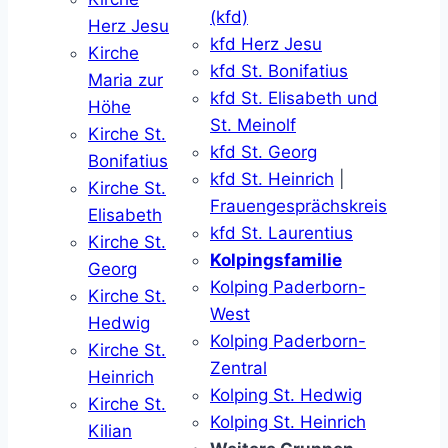
(kfd)
Herz Jesu
kfd Herz Jesu
Kirche
kfd St. Bonifatius
Maria zur
kfd St. Elisabeth und
Höhe
St. Meinolf
Kirche St.
kfd St. Georg
Bonifatius
kfd St. Heinrich
|
Kirche St.
Frauengesprächskreis
Elisabeth
kfd St. Laurentius
Kirche St.
Kolpingsfamilie
Georg
Kolping Paderborn-
Kirche St.
West
Hedwig
Kolping Paderborn-
Kirche St.
Zentral
Heinrich
Kolping St. Hedwig
Kirche St.
Kolping St. Heinrich
Kilian