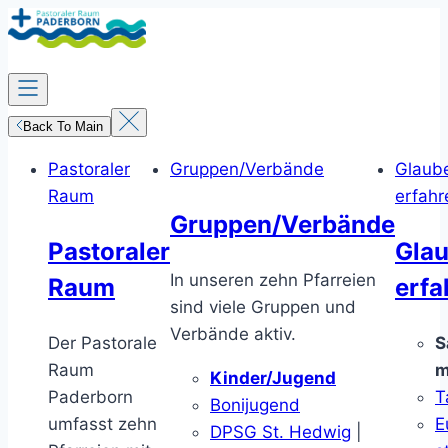
Zum
Inhalt
springen
Back To Main
Pastoraler
Gruppen/Verbände
Glaub
Raum
erfahr
Gruppen/Verbände
Pastoraler
Gla
In unseren zehn Pfarreien
Raum
erfa
sind viele Gruppen und
Verbände aktiv.
Der Pastorale
S
Raum
m
Kinder/Jugend
Paderborn
T
Bonijugend
umfasst zehn
E
DPSG St. Hedwig
|