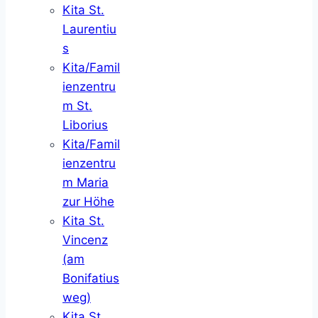
Kita St.
Laurentiu
s
Kita/Famil
ienzentru
m St.
Liborius
Kita/Famil
ienzentru
m Maria
zur Höhe
Kita St.
Vincenz
(am
Bonifatius
weg)
Kita St.