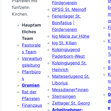
Pfarreien mit
s
Förderverein
fünfzehn
E
DPSG St. Meinolf
Kirchen.
m
Ferienlager St.
o
Bonifatius
|
Hauptam
F
Förderverein
tliches
g
kjg Maria zur Höhe
Team
K
kjg St. Kilian
Pastorale
h
Kolpingjugend
s Team
T
Paderborn-West
Verwaltun
g
Kolpingjugend St.
gsleitung
B
Heinrich
Pfarrbüro
K
Malteserjugend St.
s
n
Liborius
Gremien
n
Messdiener*innen
Rat der
G
Sternsingen
Pfarreien
d
Zeltlager St. Georg
Finanzaus
e
Arbeitnehmer-