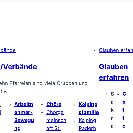
rbände
Glauben erfa
/Verbände
Glauben
erfahren
ehn Pfarreien sind viele Gruppen und
iv.
S
G
a
o
/
Arbeitn
Chöre
Kolping
k
t
d
ehmer-
Chorge
sfamilie
r
t
Bewegu
meinsch
Kolping
a
e
ng
aft St.
Paderb