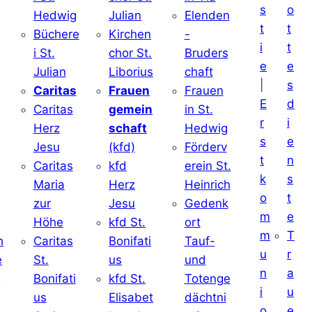
s
o
Hedwig
Julian
Elenden
t
t
Büchere
Kirchen
-
i
t
i St.
chor St.
Bruders
e
e
Julian
Liborius
chaft
|
s
j
Caritas
Frauen
Frauen
E
d
Caritas
gemein
in St.
r
i
Herz
schaft
Hedwig
s
e
Jesu
(kfd)
Förderv
t
n
Caritas
kfd
erein St.
k
s
j
Maria
Herz
Heinrich
o
t
zur
Jesu
Gedenk
m
e
Höhe
kfd St.
ort
m
T
h
Caritas
Bonifati
Tauf-
u
r
e
St.
us
und
n
a
d
Bonifati
kfd St.
Totenge
i
u
us
Elisabet
dächtni
o
e