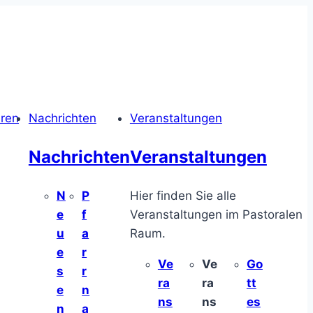
hren
Nachrichten
Veranstaltungen
Nachrichten
Veranstaltungen
N
P
Hier finden Sie alle
e
f
Veranstaltungen im Pastoralen
u
a
Raum.
e
r
Ve
Ve
Go
s
r
ra
ra
tt
e
n
ns
ns
es
n
a