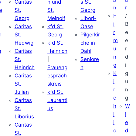
s
Caritas
h und
s St.
n
r
e
St.
St.
Georg
F
/
Georg
Meinolf
Libori-
i
B
Caritas
kfd St.
Oase
r
e
n
St.
Georg
Pilgerkir
m
e
Hedwig
kfd St.
che in
u
r
e
Caritas
Heinrich
Dahl
n
d
St.
|
Seniore
g
i
Heinrich
Fraueng
n
K
g
Caritas
espräch
i
u
St.
skreis
r
n
Julian
kfd St.
c
g
Caritas
Laurenti
h
W
St.
us
l
i
Liborius
i
e
Caritas
c
d
St.