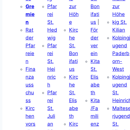
Gre
Pfar
zur
Bon
zur
mie
rei
Höh
ifati
Höhe
n
St.
e
us
|
kjg St.
Rat
Hed
Kirc
För
Kilian
der
wig
he
der
Kolping
Pfar
Pfar
St.
ver
ugend
reie
rei
Bon
ein
Paderb
n
St.
ifati
Kita
orn-
Fina
Hei
us
St.
West
nza
nric
Kirc
Elis
Kolping
uss
h
he
abe
ugend
chu
Pfar
St.
th
St.
ss
rei
Elis
Kita
Heinric
Kirc
St.
abe
/Fa
Maltes
hen
Juli
th
mili
rjugen
vors
an
Kirc
enz
St.