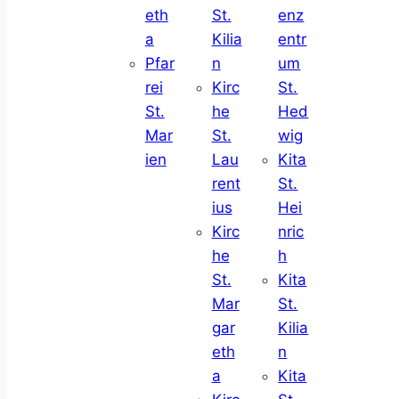
eth
St.
enz
a
Kilia
entr
Pfar
n
um
rei
Kirc
St.
St.
he
Hed
Mar
St.
wig
ien
Lau
Kita
rent
St.
ius
Hei
Kirc
nric
he
h
St.
Kita
Mar
St.
gar
Kilia
eth
n
a
Kita