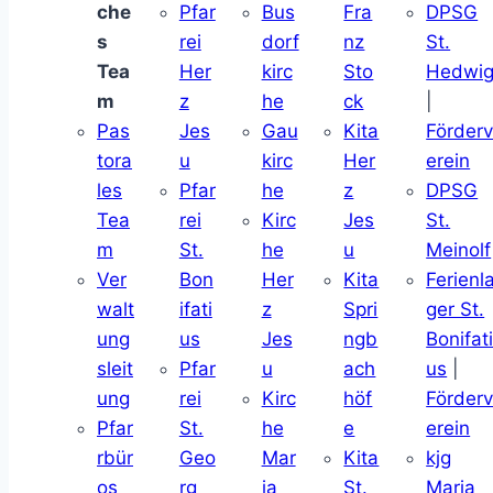
che
Pfar
Bus
Fra
DPSG
s
rei
dorf
nz
St.
Tea
Her
kirc
Sto
Hedwi
m
z
he
ck
|
Pas
Jes
Gau
Kita
Förder
tora
u
kirc
Her
erein
les
Pfar
he
z
DPSG
Tea
rei
Kirc
Jes
St.
m
St.
he
u
Meinolf
Ver
Bon
Her
Kita
Ferienl
walt
ifati
z
Spri
ger St.
ung
us
Jes
ngb
Bonifat
sleit
Pfar
u
ach
us
|
ung
rei
Kirc
höf
Förder
Pfar
St.
he
e
erein
rbür
Geo
Mar
Kita
kjg
os
rg
ia
St.
Maria