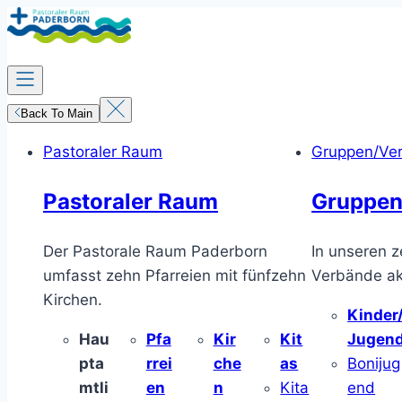
Zum
Inhalt
springen
Back To Main
Pastoraler Raum
Gruppen/Ve
Pastoraler Raum
Gruppen
Der Pastorale Raum Paderborn
In unseren z
umfasst zehn Pfarreien mit fünfzehn
Verbände akt
Kirchen.
Kinder
Hau
Pfa
Kir
Kit
Jugen
pta
rrei
che
as
Bonijug
mtli
en
n
Kita
end