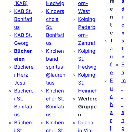
m
s
(KAB)
Hedwig
orn-
e
d
KAB St.
Kinders
West
n
i
g
Bonifati
chola
Kolping
t
e
us
St.
Paderb
e
n
v
KAB St.
Bonifati
orn-
T
s
Georg
us
Zentral
a
t
Bücher
Kirchen
Kolping
u
e
eien
band
St.
f
F
Büchere
spiritus
Hedwig
e
a
a
i Herz
@lauren
Kolping
E
m
Jesu
tius
St.
u
i
i
Büchere
Kirchen
Heinrich
c
l
i St.
chor St.
Weitere
h
i
v
Bonifati
Bonifati
Gruppe
a
e
us
us
n
r
n
Büchere
Kirchen
Donna
i
g
i St.
chor St.
in Via