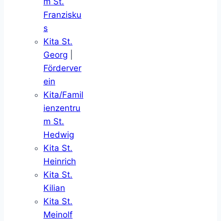
m St.
Franzisku
s
Kita St.
Georg
|
Förderver
ein
Kita/Famil
ienzentru
m St.
Hedwig
Kita St.
Heinrich
Kita St.
Kilian
Kita St.
Meinolf