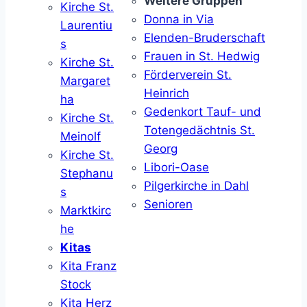
Weitere Gruppen
Kirche St.
Donna in Via
Laurentiu
Elenden-Bruderschaft
s
Frauen in St. Hedwig
Kirche St.
Förderverein St.
Margaret
Heinrich
ha
Gedenkort Tauf- und
Kirche St.
Totengedächtnis St.
Meinolf
Georg
Kirche St.
Libori-Oase
Stephanu
Pilgerkirche in Dahl
s
Senioren
Marktkirc
he
Kitas
Kita Franz
Stock
Kita Herz