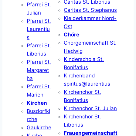
Caritas St. Liborius
Pfarrei St.
Caritas St. Stephanus
Julian
Kleiderkammer Nord-
Pfarrei St.
Ost
Laurentiu
Chöre
s
Chorgemeinschaft St.
Pfarrei St.
Hedwig
Liborius
Kinderschola St.
Pfarrei St.
Bonifatius
Margaret
Kirchenband
ha
spiritus@laurentius
Pfarrei St.
Kirchenchor St.
Marien
Bonifatius
Kirchen
Kirchenchor St. Julian
Busdorfki
Kirchenchor St.
rche
Liborius
Gaukirche
Frauengemeinschaft
Kirche