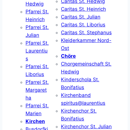
Caritas St. Hedwig
Hedwig
Caritas St. Heinrich
Pfarrei St.
Caritas St. Julian
Heinrich
Caritas St. Liborius
Pfarrei St.
Caritas St. Stephanus
Julian
Kleiderkammer Nord-
Pfarrei St.
Ost
Laurentiu
Chöre
s
Chorgemeinschaft St.
Pfarrei St.
Hedwig
Liborius
Kinderschola St.
Pfarrei St.
Bonifatius
Margaret
Kirchenband
ha
spiritus@laurentius
Pfarrei St.
Kirchenchor St.
Marien
Bonifatius
Kirchen
Kirchenchor St. Julian
Busdorfki