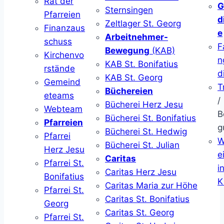
Rat der
G
Sternsingen
Pfarreien
d
Zeltlager St. Georg
Finanzaus
e
Arbeitnehmer-
schuss
F
Bewegung
(KAB)
Kirchenvo
n
KAB St. Bonifatius
rstände
d
KAB St. Georg
Gemeind
T
Büchereien
eteams
/
Bücherei Herz Jesu
Webteam
B
Bücherei St. Bonifatius
Pfarreien
g
Bücherei St. Hedwig
Pfarrei
W
Bücherei St. Julian
Herz Jesu
ei
Caritas
Pfarrei St.
i
Caritas Herz Jesu
Bonifatius
K
Caritas Maria zur Höhe
Pfarrei St.
Caritas St. Bonifatius
Georg
Caritas St. Georg
Pfarrei St.