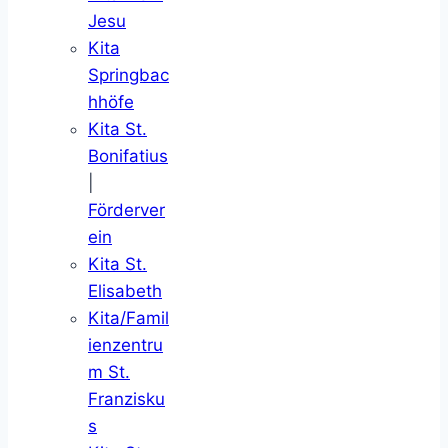
Jesu
Kita
Springbac
hhöfe
Kita St.
Bonifatius
|
Förderver
ein
Kita St.
Elisabeth
Kita/Famil
ienzentru
m St.
Franzisku
s