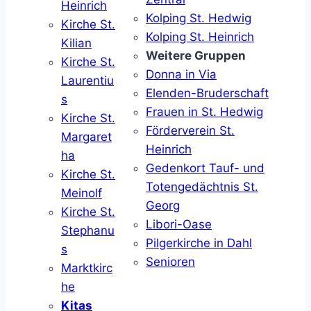
Heinrich
Kolping St. Hedwig
Kirche St.
Kolping St. Heinrich
Kilian
Weitere Gruppen
Kirche St.
Donna in Via
Laurentiu
Elenden-Bruderschaft
s
Frauen in St. Hedwig
Kirche St.
Förderverein St.
Margaret
Heinrich
ha
Gedenkort Tauf- und
Kirche St.
Totengedächtnis St.
Meinolf
Georg
Kirche St.
Libori-Oase
Stephanu
Pilgerkirche in Dahl
s
Senioren
Marktkirc
he
Kitas