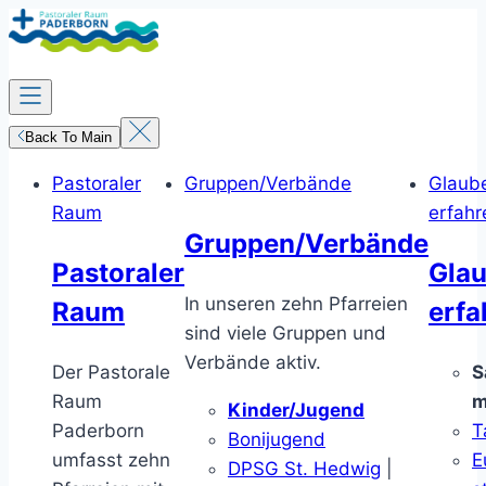
Zum
Inhalt
springen
Back To Main
Pastoraler
Gruppen/Verbände
Glaub
Raum
erfahr
Gruppen/Verbände
Pastoraler
Gla
In unseren zehn Pfarreien
Raum
erfa
sind viele Gruppen und
Verbände aktiv.
Der Pastorale
S
Raum
m
Kinder/Jugend
Paderborn
T
Bonijugend
umfasst zehn
E
DPSG St. Hedwig
|