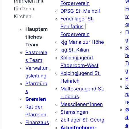
Pfarreien mit
s
Förderverein
fünfzehn
E
DPSG St. Meinolf
Kirchen.
m
Ferienlager St.
o
Bonifatius
|
Hauptam
F
Förderverein
tliches
g
kjg Maria zur Höhe
Team
K
kjg St. Kilian
Pastorale
h
Kolpingjugend
s Team
T
Paderborn-West
Verwaltun
g
Kolpingjugend St.
gsleitung
B
Heinrich
Pfarrbüro
K
Malteserjugend St.
s
n
Liborius
Gremien
n
Messdiener*innen
Rat der
G
Sternsingen
Pfarreien
d
Zeltlager St. Georg
Finanzaus
e
Arbeitnehmer-