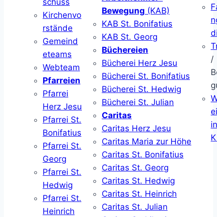
schuss
F
Bewegung
(KAB)
Kirchenvo
n
KAB St. Bonifatius
rstände
d
KAB St. Georg
Gemeind
T
Büchereien
eteams
/
Bücherei Herz Jesu
Webteam
B
Bücherei St. Bonifatius
Pfarreien
g
Bücherei St. Hedwig
Pfarrei
W
Bücherei St. Julian
Herz Jesu
ei
Caritas
Pfarrei St.
i
Caritas Herz Jesu
Bonifatius
K
Caritas Maria zur Höhe
Pfarrei St.
Caritas St. Bonifatius
Georg
Caritas St. Georg
Pfarrei St.
Caritas St. Hedwig
Hedwig
Caritas St. Heinrich
Pfarrei St.
Caritas St. Julian
Heinrich