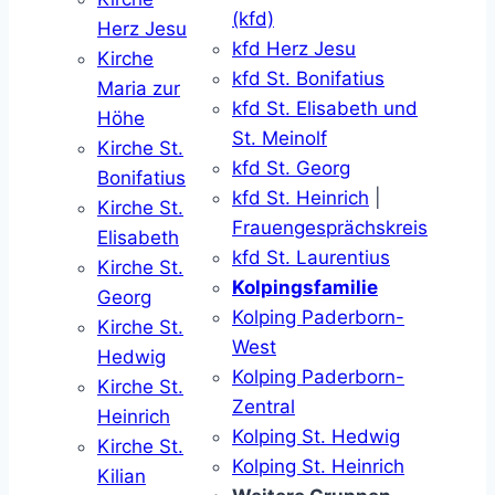
(kfd)
Herz Jesu
kfd Herz Jesu
Kirche
kfd St. Bonifatius
Maria zur
kfd St. Elisabeth und
Höhe
St. Meinolf
Kirche St.
kfd St. Georg
Bonifatius
kfd St. Heinrich
|
Kirche St.
Frauengesprächskreis
Elisabeth
kfd St. Laurentius
Kirche St.
Kolpingsfamilie
Georg
Kolping Paderborn-
Kirche St.
West
Hedwig
Kolping Paderborn-
Kirche St.
Zentral
Heinrich
Kolping St. Hedwig
Kirche St.
Kolping St. Heinrich
Kilian