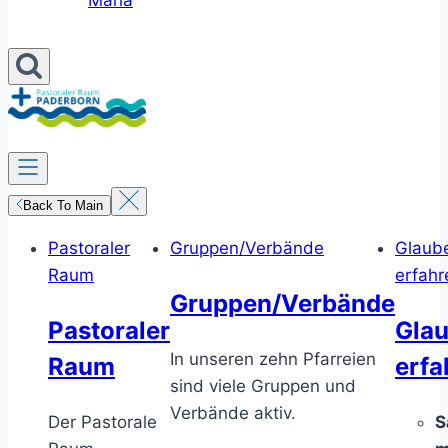
Maria
Back To Main
Pastoraler
Gruppen/Verbände
Glaub
Raum
erfahr
Gruppen/Verbände
Pastoraler
Gla
In unseren zehn Pfarreien
Raum
erfa
sind viele Gruppen und
Verbände aktiv.
Der Pastorale
S