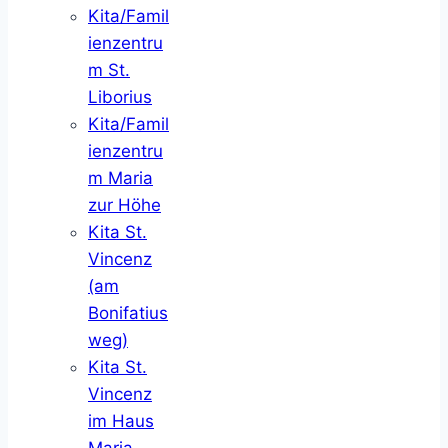
Kita/Famil
ienzentru
m St.
Liborius
Kita/Famil
ienzentru
m Maria
zur Höhe
Kita St.
Vincenz
(am
Bonifatius
weg)
Kita St.
Vincenz
im Haus