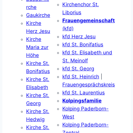
Kirchenchor St.
rche
Liborius
Gaukirche
Frauengemeinschaft
Kirche
(kfd)
Herz Jesu
kfd Herz Jesu
Kirche
kfd St. Bonifatius
Maria zur
kfd St. Elisabeth und
Höhe
St. Meinolf
Kirche St.
kfd St. Georg
Bonifatius
kfd St. Heinrich
|
Kirche St.
Frauengesprächskreis
Elisabeth
kfd St. Laurentius
Kirche St.
Kolpingsfamilie
Georg
Kolping Paderborn-
Kirche St.
West
Hedwig
Kolping Paderborn-
Kirche St.
Zentral