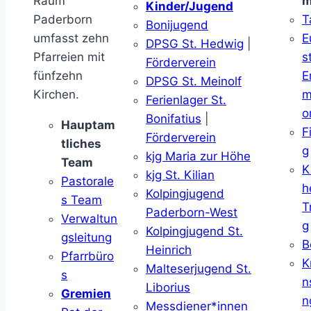
Raum
m
Kinder/Jugend
Paderborn
T
Bonijugend
umfasst zehn
E
DPSG St. Hedwig
|
Pfarreien mit
s
Förderverein
fünfzehn
E
DPSG St. Meinolf
Kirchen.
m
Ferienlager St.
o
Bonifatius
|
Hauptam
F
Förderverein
tliches
g
kjg Maria zur Höhe
Team
K
kjg St. Kilian
Pastorale
h
Kolpingjugend
s Team
T
Paderborn-West
Verwaltun
g
Kolpingjugend St.
gsleitung
B
Heinrich
Pfarrbüro
K
Malteserjugend St.
s
n
Liborius
Gremien
n
Messdiener*innen