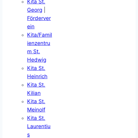
Kita St.
Georg
|
Förderver
ein
Kita/Famil
ienzentru
m St.
Hedwig
Kita St.
Heinrich
Kita St.
Kilian
Kita St.
Meinolf
Kita St.
Laurentiu
s