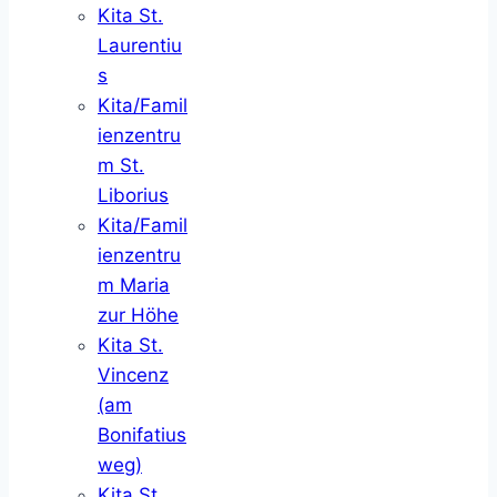
Kita St.
Laurentiu
s
Kita/Famil
ienzentru
m St.
Liborius
Kita/Famil
ienzentru
m Maria
zur Höhe
Kita St.
Vincenz
(am
Bonifatius
weg)
Kita St.