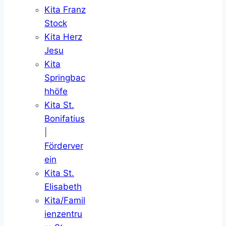
Kita Franz
Stock
Kita Herz
Jesu
Kita
Springbac
hhöfe
Kita St.
Bonifatius
|
Förderver
ein
Kita St.
Elisabeth
Kita/Famil
ienzentru