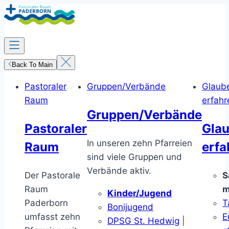
Zum
Inhalt
springen
Back To Main
Pastoraler
Gruppen/Verbände
Glaub
Raum
erfahr
Gruppen/Verbände
Pastoraler
Gla
In unseren zehn Pfarreien
Raum
erfa
sind viele Gruppen und
Verbände aktiv.
Der Pastorale
S
Raum
m
Kinder/Jugend
Paderborn
T
Bonijugend
umfasst zehn
E
DPSG St. Hedwig
|