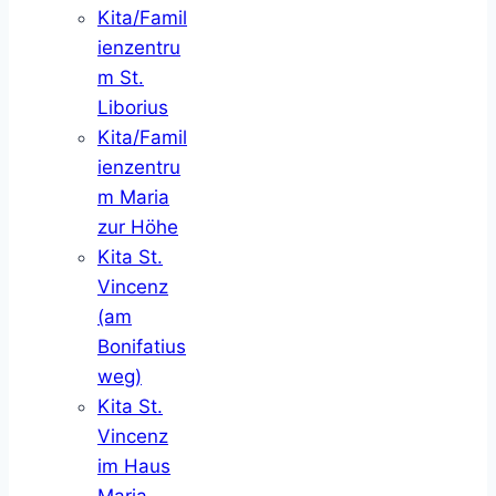
Kita/Famil
ienzentru
m St.
Liborius
Kita/Famil
ienzentru
m Maria
zur Höhe
Kita St.
Vincenz
(am
Bonifatius
weg)
Kita St.
Vincenz
im Haus