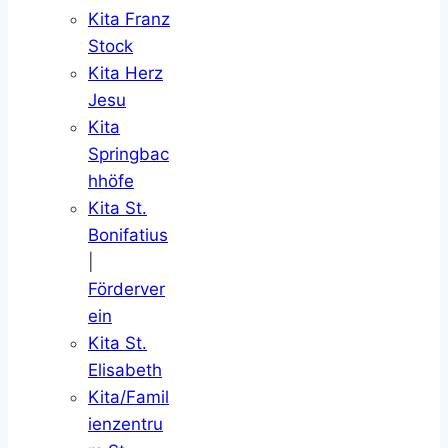
Kita Franz
Stock
Kita Herz
Jesu
Kita
Springbac
hhöfe
Kita St.
Bonifatius
|
Förderver
ein
Kita St.
Elisabeth
Kita/Famil
ienzentru