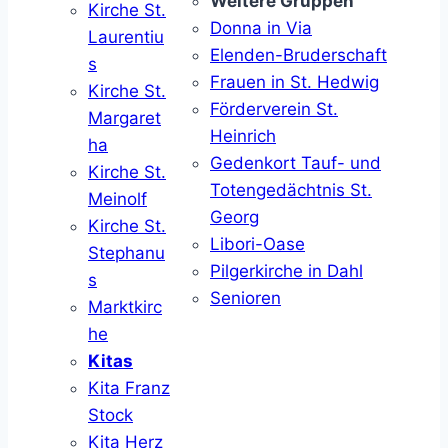
Weitere Gruppen
Kirche St.
Donna in Via
Laurentiu
Elenden-Bruderschaft
s
Frauen in St. Hedwig
Kirche St.
Förderverein St.
Margaret
Heinrich
ha
Gedenkort Tauf- und
Kirche St.
Totengedächtnis St.
Meinolf
Georg
Kirche St.
Libori-Oase
Stephanu
Pilgerkirche in Dahl
s
Senioren
Marktkirc
he
Kitas
Kita Franz
Stock
Kita Herz