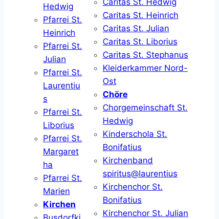
Caritas St. Hedwig
Hedwig
Caritas St. Heinrich
Pfarrei St.
Caritas St. Julian
Heinrich
Caritas St. Liborius
Pfarrei St.
Caritas St. Stephanus
Julian
Kleiderkammer Nord-
Pfarrei St.
Ost
Laurentiu
Chöre
s
Chorgemeinschaft St.
Pfarrei St.
Hedwig
Liborius
Kinderschola St.
Pfarrei St.
Bonifatius
Margaret
Kirchenband
ha
spiritus@laurentius
Pfarrei St.
Kirchenchor St.
Marien
Bonifatius
Kirchen
Kirchenchor St. Julian
Busdorfki