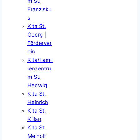
m St.
Franzisku
s
Kita St.
Georg
|
Förderver
ein
Kita/Famil
ienzentru
m St.
Hedwig
Kita St.
Heinrich
Kita St.
Kilian
Kita St.
Meinolf