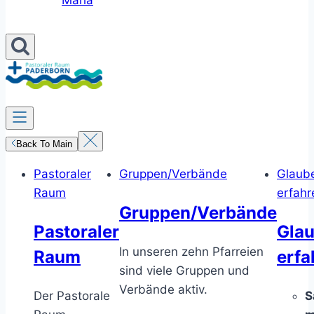
Maria
Back To Main
Pastoraler
Gruppen/Verbände
Glaub
Raum
erfahr
Gruppen/Verbände
Pastoraler
Gla
In unseren zehn Pfarreien
Raum
erfa
sind viele Gruppen und
Verbände aktiv.
Der Pastorale
S