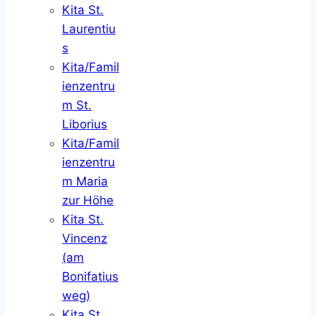
Kita St.
Laurentiu
s
Kita/Famil
ienzentru
m St.
Liborius
Kita/Famil
ienzentru
m Maria
zur Höhe
Kita St.
Vincenz
(am
Bonifatius
weg)
Kita St.