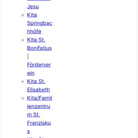
Jesu
Kita
Springbac
hhöfe
Kita St.
Bonifatius
|
Förderver
ein
Kita St.
Elisabeth
Kita/Famil
ienzentru
m St.
Franzisku
s