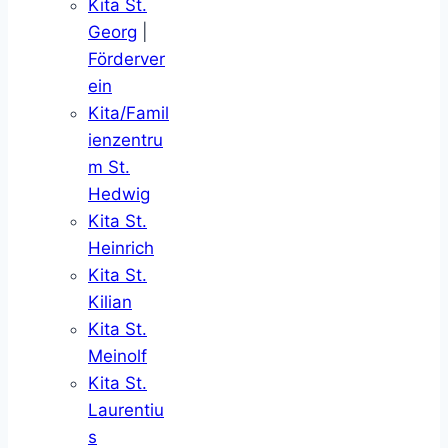
Kita St.
Georg
|
Förderver
ein
Kita/Famil
ienzentru
m St.
Hedwig
Kita St.
Heinrich
Kita St.
Kilian
Kita St.
Meinolf
Kita St.
Laurentiu
s