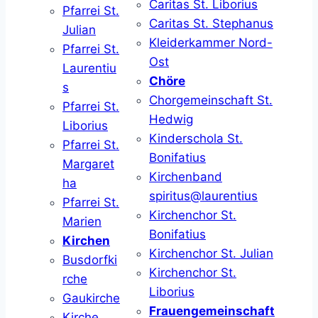
Caritas St. Liborius
Pfarrei St.
Caritas St. Stephanus
Julian
Kleiderkammer Nord-
Pfarrei St.
Ost
Laurentiu
Chöre
s
Chorgemeinschaft St.
Pfarrei St.
Hedwig
Liborius
Kinderschola St.
Pfarrei St.
Bonifatius
Margaret
Kirchenband
ha
spiritus@laurentius
Pfarrei St.
Kirchenchor St.
Marien
Bonifatius
Kirchen
Kirchenchor St. Julian
Busdorfki
Kirchenchor St.
rche
Liborius
Gaukirche
Frauengemeinschaft
Kirche