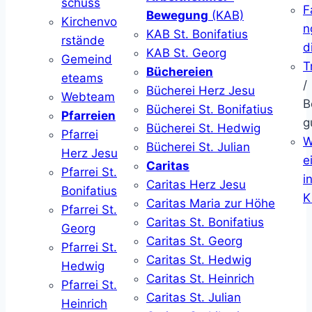
schuss
F
Bewegung
(KAB)
Kirchenvo
n
KAB St. Bonifatius
rstände
d
KAB St. Georg
Gemeind
T
Büchereien
eteams
/
Bücherei Herz Jesu
Webteam
B
Bücherei St. Bonifatius
Pfarreien
g
Bücherei St. Hedwig
Pfarrei
W
Bücherei St. Julian
Herz Jesu
ei
Caritas
Pfarrei St.
i
Caritas Herz Jesu
Bonifatius
K
Caritas Maria zur Höhe
Pfarrei St.
Caritas St. Bonifatius
Georg
Caritas St. Georg
Pfarrei St.
Caritas St. Hedwig
Hedwig
Caritas St. Heinrich
Pfarrei St.
Caritas St. Julian
Heinrich