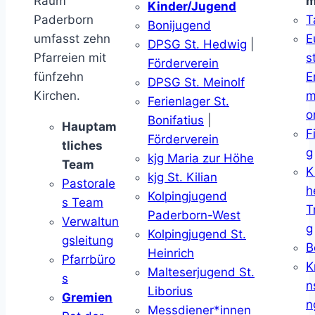
Raum
m
Kinder/Jugend
Paderborn
T
Bonijugend
umfasst zehn
E
DPSG St. Hedwig
|
Pfarreien mit
s
Förderverein
fünfzehn
E
DPSG St. Meinolf
Kirchen.
m
Ferienlager St.
o
Bonifatius
|
Hauptam
F
Förderverein
tliches
g
kjg Maria zur Höhe
Team
K
kjg St. Kilian
Pastorale
h
Kolpingjugend
s Team
T
Paderborn-West
Verwaltun
g
Kolpingjugend St.
gsleitung
B
Heinrich
Pfarrbüro
K
Malteserjugend St.
s
n
Liborius
Gremien
n
Messdiener*innen