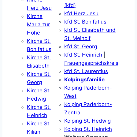
(kfd)
Herz Jesu
kfd Herz Jesu
Kirche
kfd St. Bonifatius
Maria zur
kfd St. Elisabeth und
Höhe
St. Meinolf
Kirche St.
kfd St. Georg
Bonifatius
kfd St. Heinrich
|
Kirche St.
Frauengesprächskreis
Elisabeth
kfd St. Laurentius
Kirche St.
Kolpingsfamilie
Georg
Kolping Paderborn-
Kirche St.
West
Hedwig
Kolping Paderborn-
Kirche St.
Zentral
Heinrich
Kolping St. Hedwig
Kirche St.
Kolping St. Heinrich
Kilian