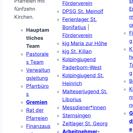
Pfarreien mit
s
Förderverein
fünfzehn
E
DPSG St. Meinolf
Kirchen.
m
Ferienlager St.
o
Bonifatius
|
Hauptam
F
Förderverein
tliches
g
kjg Maria zur Höhe
Team
K
kjg St. Kilian
Pastorale
h
Kolpingjugend
s Team
T
Paderborn-West
Verwaltun
g
Kolpingjugend St.
gsleitung
B
Heinrich
Pfarrbüro
K
Malteserjugend St.
s
n
Liborius
Gremien
n
Messdiener*innen
Rat der
G
Sternsingen
Pfarreien
d
Zeltlager St. Georg
Finanzaus
e
Arbeitnehmer-