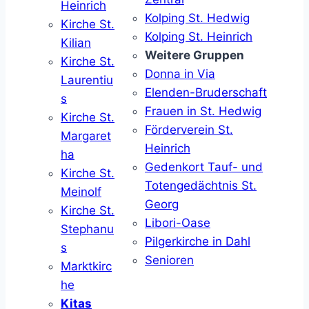
Heinrich
Kolping St. Hedwig
Kirche St.
Kolping St. Heinrich
Kilian
Weitere Gruppen
Kirche St.
Donna in Via
Laurentiu
Elenden-Bruderschaft
s
Frauen in St. Hedwig
Kirche St.
Förderverein St.
Margaret
Heinrich
ha
Gedenkort Tauf- und
Kirche St.
Totengedächtnis St.
Meinolf
Georg
Kirche St.
Libori-Oase
Stephanu
Pilgerkirche in Dahl
s
Senioren
Marktkirc
he
Kitas