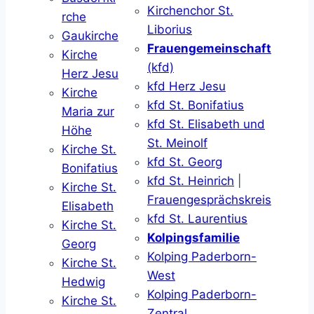
Kirchenchor St.
rche
Liborius
Gaukirche
Frauengemeinschaft
Kirche
(kfd)
Herz Jesu
kfd Herz Jesu
Kirche
kfd St. Bonifatius
Maria zur
kfd St. Elisabeth und
Höhe
St. Meinolf
Kirche St.
kfd St. Georg
Bonifatius
kfd St. Heinrich
|
Kirche St.
Frauengesprächskreis
Elisabeth
kfd St. Laurentius
Kirche St.
Kolpingsfamilie
Georg
Kolping Paderborn-
Kirche St.
West
Hedwig
Kolping Paderborn-
Kirche St.
Zentral