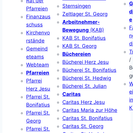
Rat der
G
Sternsingen
Pfarreien
d
Zeltlager St. Georg
Finanzaus
e
Arbeitnehmer-
schuss
F
Bewegung
(KAB)
Kirchenvo
n
KAB St. Bonifatius
rstände
d
KAB St. Georg
Gemeind
T
Büchereien
eteams
/
Bücherei Herz Jesu
Webteam
B
Bücherei St. Bonifatius
Pfarreien
g
Bücherei St. Hedwig
Pfarrei
W
Bücherei St. Julian
Herz Jesu
ei
Caritas
Pfarrei St.
i
Caritas Herz Jesu
Bonifatius
K
Caritas Maria zur Höhe
Pfarrei St.
Caritas St. Bonifatius
Georg
Caritas St. Georg
Pfarrei St.