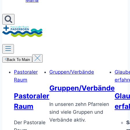
Maria
Back To Main
Pastoraler
Gruppen/Verbände
Glaub
Raum
erfahr
Gruppen/Verbände
Pastoraler
Gla
In unseren zehn Pfarreien
Raum
erfa
sind viele Gruppen und
Verbände aktiv.
Der Pastorale
S