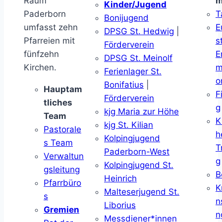
Raum
m
Kinder/Jugend
Paderborn
T
Bonijugend
umfasst zehn
E
DPSG St. Hedwig
|
Pfarreien mit
s
Förderverein
fünfzehn
E
DPSG St. Meinolf
Kirchen.
m
Ferienlager St.
o
Bonifatius
|
Hauptam
F
Förderverein
tliches
g
kjg Maria zur Höhe
Team
K
kjg St. Kilian
Pastorale
h
Kolpingjugend
s Team
T
Paderborn-West
Verwaltun
g
Kolpingjugend St.
gsleitung
B
Heinrich
Pfarrbüro
K
Malteserjugend St.
s
n
Liborius
Gremien
n
Messdiener*innen