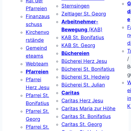
Rat der
G
Sternsingen
Pfarreien
d
Zeltlager St. Georg
Finanzaus
e
Arbeitnehmer-
schuss
F
Bewegung
(KAB)
Kirchenvo
n
KAB St. Bonifatius
rstände
d
KAB St. Georg
Gemeind
T
Büchereien
eteams
/
Bücherei Herz Jesu
Webteam
B
Bücherei St. Bonifatius
Pfarreien
g
Bücherei St. Hedwig
Pfarrei
W
Bücherei St. Julian
Herz Jesu
ei
Caritas
Pfarrei St.
i
Caritas Herz Jesu
Bonifatius
K
Caritas Maria zur Höhe
Pfarrei St.
Caritas St. Bonifatius
Georg
Caritas St. Georg
Pfarrei St.