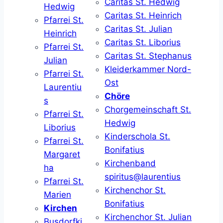
Caritas St. Hedwig
Hedwig
Caritas St. Heinrich
Pfarrei St.
Caritas St. Julian
Heinrich
Caritas St. Liborius
Pfarrei St.
Caritas St. Stephanus
Julian
Kleiderkammer Nord-
Pfarrei St.
Ost
Laurentiu
Chöre
s
Chorgemeinschaft St.
Pfarrei St.
Hedwig
Liborius
Kinderschola St.
Pfarrei St.
Bonifatius
Margaret
Kirchenband
ha
spiritus@laurentius
Pfarrei St.
Kirchenchor St.
Marien
Bonifatius
Kirchen
Kirchenchor St. Julian
Busdorfki