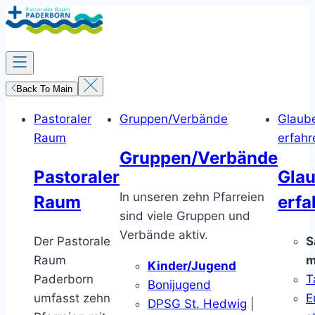
Zum
Inhalt
springen
Back To Main
Pastoraler
Gruppen/Verbände
Glaub
Raum
erfahr
Gruppen/Verbände
Pastoraler
Gla
In unseren zehn Pfarreien
Raum
erfa
sind viele Gruppen und
Verbände aktiv.
Der Pastorale
S
Raum
m
Kinder/Jugend
Paderborn
T
Bonijugend
umfasst zehn
E
DPSG St. Hedwig
|