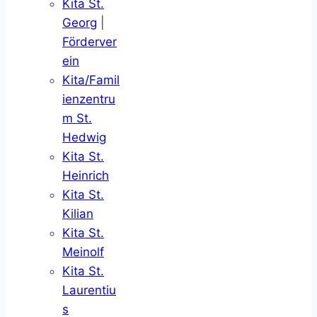
Kita St.
Georg
|
Förderver
ein
Kita/Famil
ienzentru
m St.
Hedwig
Kita St.
Heinrich
Kita St.
Kilian
Kita St.
Meinolf
Kita St.
Laurentiu
s