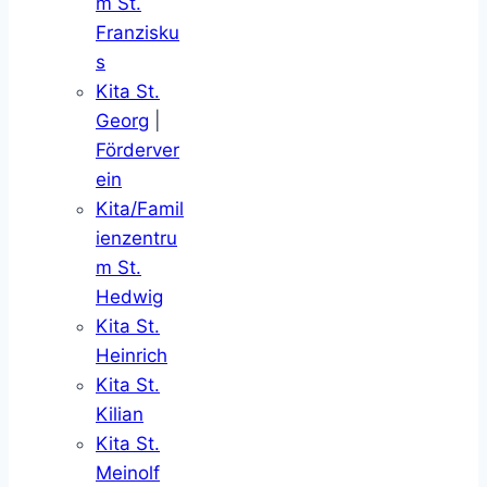
m St.
Franzisku
s
Kita St.
Georg
|
Förderver
ein
Kita/Famil
ienzentru
m St.
Hedwig
Kita St.
Heinrich
Kita St.
Kilian
Kita St.
Meinolf