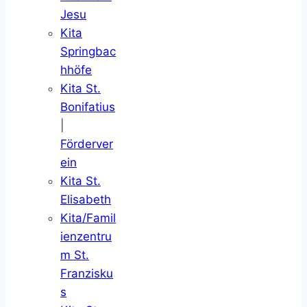
Jesu
Kita
Springbac
hhöfe
Kita St.
Bonifatius
|
Förderver
ein
Kita St.
Elisabeth
Kita/Famil
ienzentru
m St.
Franzisku
s