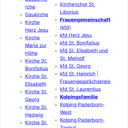
Kirchenchor St.
rche
Liborius
Gaukirche
Frauengemeinschaft
Kirche
(kfd)
Herz Jesu
kfd Herz Jesu
Kirche
kfd St. Bonifatius
Maria zur
kfd St. Elisabeth und
Höhe
St. Meinolf
Kirche St.
kfd St. Georg
Bonifatius
kfd St. Heinrich
|
Kirche St.
Frauengesprächskreis
Elisabeth
kfd St. Laurentius
Kirche St.
Kolpingsfamilie
Georg
Kolping Paderborn-
Kirche St.
West
Hedwig
Kolping Paderborn-
Kirche St.
Zentral