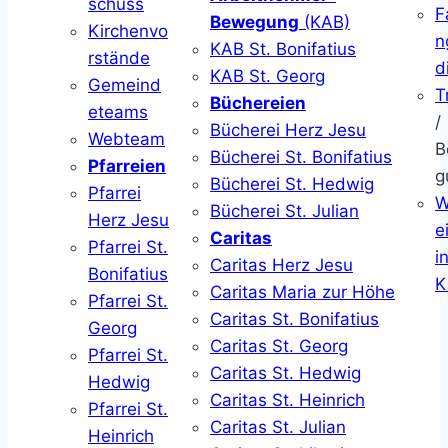
schuss
F
Bewegung
(KAB)
Kirchenvo
n
KAB St. Bonifatius
rstände
d
KAB St. Georg
Gemeind
T
Büchereien
eteams
/
Bücherei Herz Jesu
Webteam
B
Bücherei St. Bonifatius
Pfarreien
g
Bücherei St. Hedwig
Pfarrei
W
Bücherei St. Julian
Herz Jesu
ei
Caritas
Pfarrei St.
i
Caritas Herz Jesu
Bonifatius
K
Caritas Maria zur Höhe
Pfarrei St.
Caritas St. Bonifatius
Georg
Caritas St. Georg
Pfarrei St.
Caritas St. Hedwig
Hedwig
Caritas St. Heinrich
Pfarrei St.
Caritas St. Julian
Heinrich