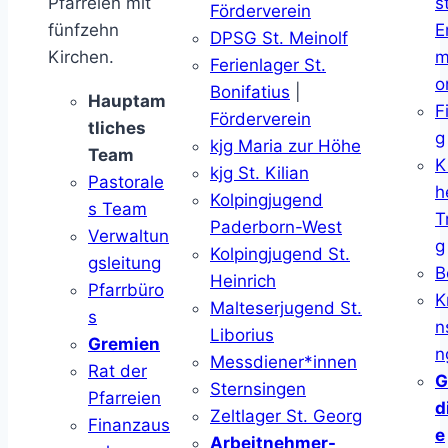
Pfarreien mit
s
Förderverein
fünfzehn
E
DPSG St. Meinolf
Kirchen.
m
Ferienlager St.
o
Bonifatius
|
Hauptam
F
Förderverein
tliches
g
kjg Maria zur Höhe
Team
K
kjg St. Kilian
Pastorale
h
Kolpingjugend
s Team
T
Paderborn-West
Verwaltun
g
Kolpingjugend St.
gsleitung
B
Heinrich
Pfarrbüro
K
Malteserjugend St.
s
n
Liborius
Gremien
n
Messdiener*innen
Rat der
G
Sternsingen
Pfarreien
d
Zeltlager St. Georg
Finanzaus
e
Arbeitnehmer-