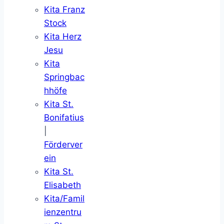
Kita Franz
Stock
Kita Herz
Jesu
Kita
Springbac
hhöfe
Kita St.
Bonifatius
|
Förderver
ein
Kita St.
Elisabeth
Kita/Famil
ienzentru