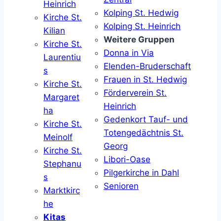
Heinrich
Kolping St. Hedwig
Kirche St.
Kolping St. Heinrich
Kilian
Weitere Gruppen
Kirche St.
Donna in Via
Laurentiu
Elenden-Bruderschaft
s
Frauen in St. Hedwig
Kirche St.
Förderverein St.
Margaret
Heinrich
ha
Gedenkort Tauf- und
Kirche St.
Totengedächtnis St.
Meinolf
Georg
Kirche St.
Libori-Oase
Stephanu
Pilgerkirche in Dahl
s
Senioren
Marktkirc
he
Kitas