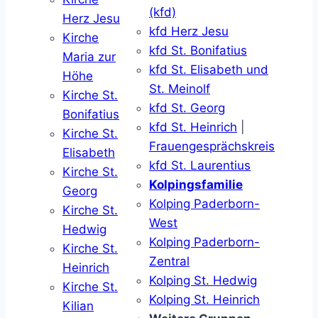
(kfd)
Herz Jesu
kfd Herz Jesu
Kirche
kfd St. Bonifatius
Maria zur
kfd St. Elisabeth und
Höhe
St. Meinolf
Kirche St.
kfd St. Georg
Bonifatius
kfd St. Heinrich
|
Kirche St.
Frauengesprächskreis
Elisabeth
kfd St. Laurentius
Kirche St.
Kolpingsfamilie
Georg
Kolping Paderborn-
Kirche St.
West
Hedwig
Kolping Paderborn-
Kirche St.
Zentral
Heinrich
Kolping St. Hedwig
Kirche St.
Kolping St. Heinrich
Kilian