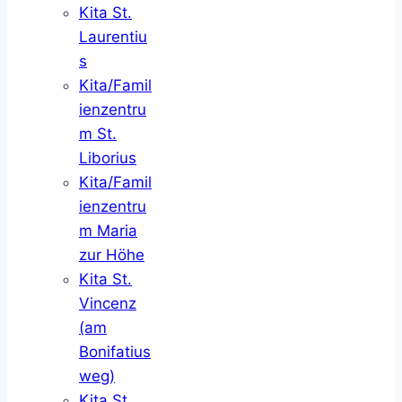
Kita St.
Laurentiu
s
Kita/Famil
ienzentru
m St.
Liborius
Kita/Famil
ienzentru
m Maria
zur Höhe
Kita St.
Vincenz
(am
Bonifatius
weg)
Kita St.