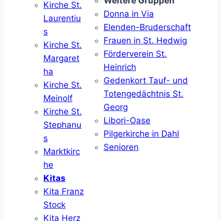
Weitere Gruppen
Kirche St.
Donna in Via
Laurentiu
Elenden-Bruderschaft
s
Frauen in St. Hedwig
Kirche St.
Förderverein St.
Margaret
Heinrich
ha
Gedenkort Tauf- und
Kirche St.
Totengedächtnis St.
Meinolf
Georg
Kirche St.
Libori-Oase
Stephanu
Pilgerkirche in Dahl
s
Senioren
Marktkirc
he
Kitas
Kita Franz
Stock
Kita Herz