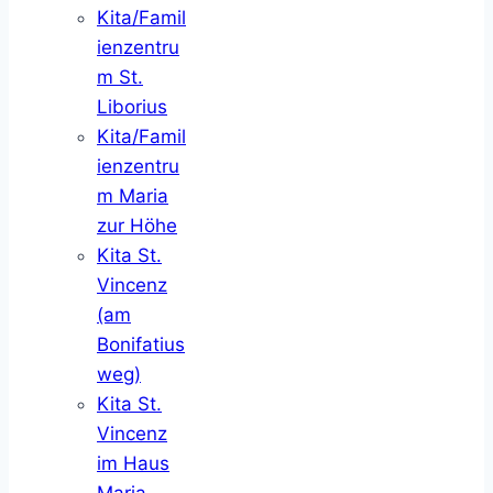
Kita/Famil
ienzentru
m St.
Liborius
Kita/Famil
ienzentru
m Maria
zur Höhe
Kita St.
Vincenz
(am
Bonifatius
weg)
Kita St.
Vincenz
im Haus