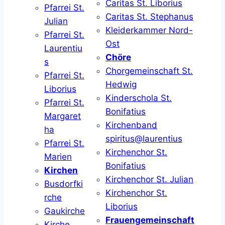
Caritas St. Liborius
Pfarrei St.
Caritas St. Stephanus
Julian
Kleiderkammer Nord-
Pfarrei St.
Ost
Laurentiu
Chöre
s
Chorgemeinschaft St.
Pfarrei St.
Hedwig
Liborius
Kinderschola St.
Pfarrei St.
Bonifatius
Margaret
Kirchenband
ha
spiritus@laurentius
Pfarrei St.
Kirchenchor St.
Marien
Bonifatius
Kirchen
Kirchenchor St. Julian
Busdorfki
Kirchenchor St.
rche
Liborius
Gaukirche
Frauengemeinschaft
Kirche