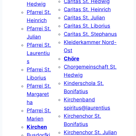
Caritas St. Hedwig
Hedwig
Caritas St. Heinrich
Pfarrei St.
Caritas St. Julian
Heinrich
Caritas St. Liborius
Pfarrei St.
Caritas St. Stephanus
Julian
Kleiderkammer Nord-
Pfarrei St.
Ost
Laurentiu
Chöre
s
Chorgemeinschaft St.
Pfarrei St.
Hedwig
Liborius
Kinderschola St.
Pfarrei St.
Bonifatius
Margaret
Kirchenband
ha
spiritus@laurentius
Pfarrei St.
Kirchenchor St.
Marien
Bonifatius
Kirchen
Kirchenchor St. Julian
Busdorfki