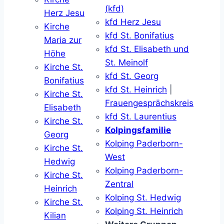
(kfd)
Herz Jesu
kfd Herz Jesu
Kirche
kfd St. Bonifatius
Maria zur
kfd St. Elisabeth und
Höhe
St. Meinolf
Kirche St.
kfd St. Georg
Bonifatius
kfd St. Heinrich
|
Kirche St.
Frauengesprächskreis
Elisabeth
kfd St. Laurentius
Kirche St.
Kolpingsfamilie
Georg
Kolping Paderborn-
Kirche St.
West
Hedwig
Kolping Paderborn-
Kirche St.
Zentral
Heinrich
Kolping St. Hedwig
Kirche St.
Kolping St. Heinrich
Kilian