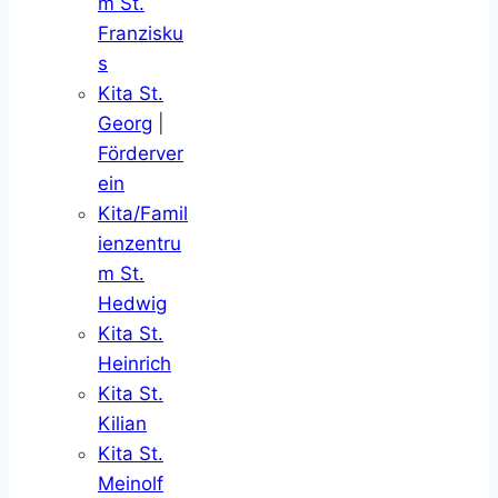
m St.
Franzisku
s
Kita St.
Georg
|
Förderver
ein
Kita/Famil
ienzentru
m St.
Hedwig
Kita St.
Heinrich
Kita St.
Kilian
Kita St.
Meinolf