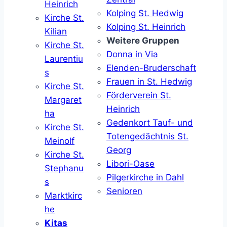
Heinrich
Kolping St. Hedwig
Kirche St.
Kolping St. Heinrich
Kilian
Weitere Gruppen
Kirche St.
Donna in Via
Laurentiu
Elenden-Bruderschaft
s
Frauen in St. Hedwig
Kirche St.
Förderverein St.
Margaret
Heinrich
ha
Gedenkort Tauf- und
Kirche St.
Totengedächtnis St.
Meinolf
Georg
Kirche St.
Libori-Oase
Stephanu
Pilgerkirche in Dahl
s
Senioren
Marktkirc
he
Kitas