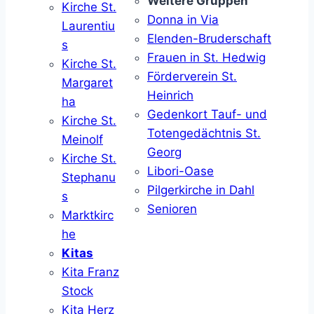
Weitere Gruppen
Kirche St.
Donna in Via
Laurentiu
Elenden-Bruderschaft
s
Frauen in St. Hedwig
Kirche St.
Förderverein St.
Margaret
Heinrich
ha
Gedenkort Tauf- und
Kirche St.
Totengedächtnis St.
Meinolf
Georg
Kirche St.
Libori-Oase
Stephanu
Pilgerkirche in Dahl
s
Senioren
Marktkirc
he
Kitas
Kita Franz
Stock
Kita Herz