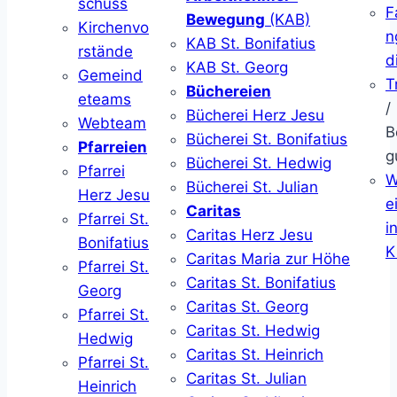
schuss
F
Bewegung
(KAB)
Kirchenvo
n
KAB St. Bonifatius
rstände
d
KAB St. Georg
Gemeind
T
Büchereien
eteams
/
Bücherei Herz Jesu
Webteam
B
Bücherei St. Bonifatius
Pfarreien
g
Bücherei St. Hedwig
Pfarrei
W
Bücherei St. Julian
Herz Jesu
ei
Caritas
Pfarrei St.
i
Caritas Herz Jesu
Bonifatius
K
Caritas Maria zur Höhe
Pfarrei St.
Caritas St. Bonifatius
Georg
Caritas St. Georg
Pfarrei St.
Caritas St. Hedwig
Hedwig
Caritas St. Heinrich
Pfarrei St.
Caritas St. Julian
Heinrich