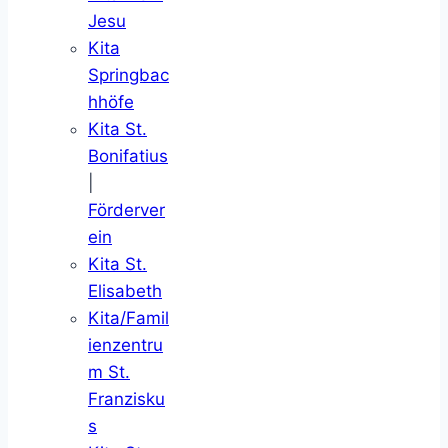
Jesu
Kita
Springbac
hhöfe
Kita St.
Bonifatius
|
Förderver
ein
Kita St.
Elisabeth
Kita/Famil
ienzentru
m St.
Franzisku
s