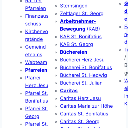
Rat der
G
Sternsingen
Pfarreien
d
Zeltlager St. Georg
Finanzaus
e
Arbeitnehmer-
schuss
F
Bewegung
(KAB)
Kirchenvo
n
KAB St. Bonifatius
rstände
d
KAB St. Georg
Gemeind
T
Büchereien
eteams
/
Bücherei Herz Jesu
Webteam
B
Bücherei St. Bonifatius
Pfarreien
g
Bücherei St. Hedwig
Pfarrei
W
Bücherei St. Julian
Herz Jesu
ei
Caritas
Pfarrei St.
i
Caritas Herz Jesu
Bonifatius
K
Caritas Maria zur Höhe
Pfarrei St.
Caritas St. Bonifatius
Georg
Caritas St. Georg
Pfarrei St.