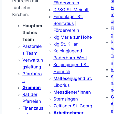
Pfarreien mit
s
Förderverein
fünfzehn
E
DPSG St. Meinolf
Kirchen.
m
Ferienlager St.
o
Bonifatius
|
Hauptam
F
Förderverein
tliches
g
kjg Maria zur Höhe
Team
K
kjg St. Kilian
Pastorale
h
Kolpingjugend
s Team
T
Paderborn-West
Verwaltun
g
Kolpingjugend St.
gsleitung
B
Heinrich
Pfarrbüro
K
Malteserjugend St.
s
n
Liborius
Gremien
n
Messdiener*innen
Rat der
G
Sternsingen
Pfarreien
d
Zeltlager St. Georg
Finanzaus
e
Arbeitnehmer-