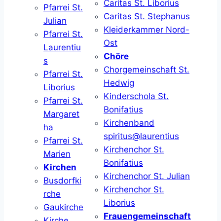
Caritas St. Liborius
Pfarrei St.
Caritas St. Stephanus
Julian
Kleiderkammer Nord-
Pfarrei St.
Ost
Laurentiu
Chöre
s
Chorgemeinschaft St.
Pfarrei St.
Hedwig
Liborius
Kinderschola St.
Pfarrei St.
Bonifatius
Margaret
Kirchenband
ha
spiritus@laurentius
Pfarrei St.
Kirchenchor St.
Marien
Bonifatius
Kirchen
Kirchenchor St. Julian
Busdorfki
Kirchenchor St.
rche
Liborius
Gaukirche
Frauengemeinschaft
Kirche