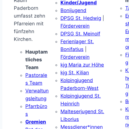
Raum
m
Kinder/Jugend
Paderborn
T
Bonijugend
umfasst zehn
E
DPSG St. Hedwig
|
Pfarreien mit
s
Förderverein
fünfzehn
E
DPSG St. Meinolf
Kirchen.
m
Ferienlager St.
o
Bonifatius
|
Hauptam
F
Förderverein
tliches
g
kjg Maria zur Höhe
Team
K
kjg St. Kilian
Pastorale
h
Kolpingjugend
s Team
T
Paderborn-West
Verwaltun
g
Kolpingjugend St.
gsleitung
B
Heinrich
Pfarrbüro
K
Malteserjugend St.
s
n
Liborius
Gremien
n
Messdiener*innen