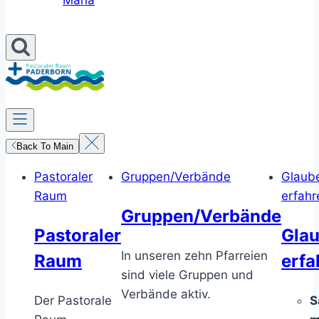
Maria
Back To Main
Pastoraler
Gruppen/Verbände
Glaub
Raum
erfahr
Gruppen/Verbände
Pastoraler
Gla
In unseren zehn Pfarreien
Raum
erfa
sind viele Gruppen und
Verbände aktiv.
Der Pastorale
S