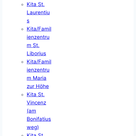
Kita St.
Laurentiu
s
Kita/Famil
ienzentru
m St.
Liborius
Kita/Famil
ienzentru
m Maria
zur Höhe
Kita St.
Vincenz
(am
Bonifatius
weg)
Kita St.