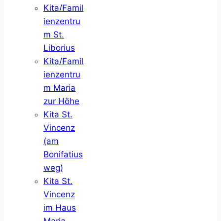
Kita/Famil
ienzentru
m St.
Liborius
Kita/Famil
ienzentru
m Maria
zur Höhe
Kita St.
Vincenz
(am
Bonifatius
weg)
Kita St.
Vincenz
im Haus