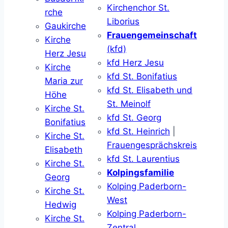
Kirchenchor St.
rche
Liborius
Gaukirche
Frauengemeinschaft
Kirche
(kfd)
Herz Jesu
kfd Herz Jesu
Kirche
kfd St. Bonifatius
Maria zur
kfd St. Elisabeth und
Höhe
St. Meinolf
Kirche St.
kfd St. Georg
Bonifatius
kfd St. Heinrich
|
Kirche St.
Frauengesprächskreis
Elisabeth
kfd St. Laurentius
Kirche St.
Kolpingsfamilie
Georg
Kolping Paderborn-
Kirche St.
West
Hedwig
Kolping Paderborn-
Kirche St.
Zentral