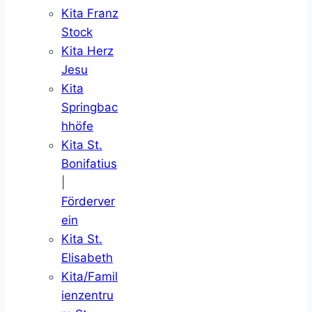
Kita Franz
Stock
Kita Herz
Jesu
Kita
Springbac
hhöfe
Kita St.
Bonifatius
|
Förderver
ein
Kita St.
Elisabeth
Kita/Famil
ienzentru