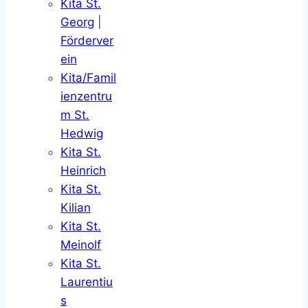
Kita St.
Georg
|
Förderver
ein
Kita/Famil
ienzentru
m St.
Hedwig
Kita St.
Heinrich
Kita St.
Kilian
Kita St.
Meinolf
Kita St.
Laurentiu
s