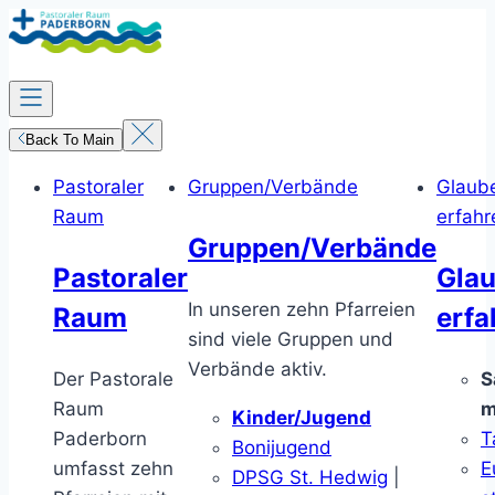
Zum
Inhalt
springen
Back To Main
Pastoraler
Gruppen/Verbände
Glaub
Raum
erfahr
Gruppen/Verbände
Pastoraler
Gla
In unseren zehn Pfarreien
Raum
erfa
sind viele Gruppen und
Verbände aktiv.
Der Pastorale
S
Raum
m
Kinder/Jugend
Paderborn
T
Bonijugend
umfasst zehn
E
DPSG St. Hedwig
|