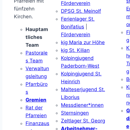
Pfarreien mit
s
Förderverein
fünfzehn
E
DPSG St. Meinolf
Kirchen.
m
Ferienlager St.
o
Bonifatius
|
Hauptam
F
Förderverein
tliches
g
kjg Maria zur Höhe
Team
K
kjg St. Kilian
Pastorale
h
Kolpingjugend
s Team
T
Paderborn-West
Verwaltun
g
Kolpingjugend St.
gsleitung
B
Heinrich
Pfarrbüro
K
Malteserjugend St.
s
n
Liborius
Gremien
n
Messdiener*innen
Rat der
G
Sternsingen
Pfarreien
d
Zeltlager St. Georg
Finanzaus
e
Arbeitnehmer-