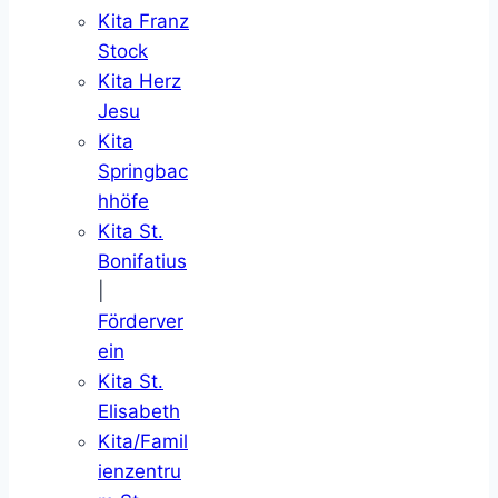
Kita Franz
Stock
Kita Herz
Jesu
Kita
Springbac
hhöfe
Kita St.
Bonifatius
|
Förderver
ein
Kita St.
Elisabeth
Kita/Famil
ienzentru