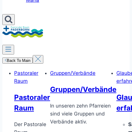
Maria
Back To Main
Pastoraler
Gruppen/Verbände
Glaub
Raum
erfahr
Gruppen/Verbände
Pastoraler
Gla
In unseren zehn Pfarreien
Raum
erfa
sind viele Gruppen und
Verbände aktiv.
Der Pastorale
S