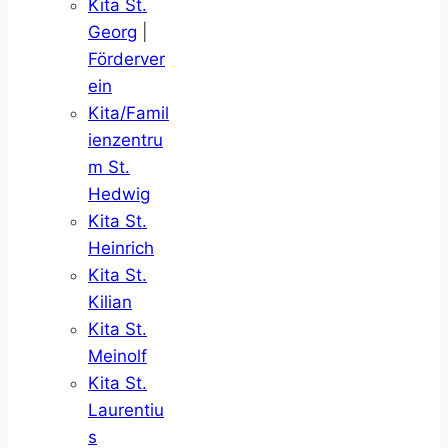
Kita St.
Georg
|
Förderver
ein
Kita/Famil
ienzentru
m St.
Hedwig
Kita St.
Heinrich
Kita St.
Kilian
Kita St.
Meinolf
Kita St.
Laurentiu
s