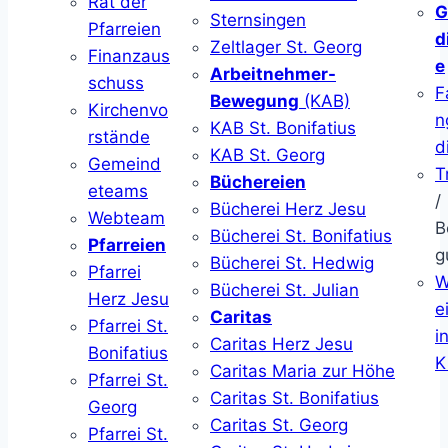
Rat der
G
Sternsingen
Pfarreien
d
Zeltlager St. Georg
Finanzaus
e
Arbeitnehmer-
schuss
F
Bewegung
(KAB)
Kirchenvo
n
KAB St. Bonifatius
rstände
d
KAB St. Georg
Gemeind
T
Büchereien
eteams
/
Bücherei Herz Jesu
Webteam
B
Bücherei St. Bonifatius
Pfarreien
g
Bücherei St. Hedwig
Pfarrei
W
Bücherei St. Julian
Herz Jesu
ei
Caritas
Pfarrei St.
i
Caritas Herz Jesu
Bonifatius
K
Caritas Maria zur Höhe
Pfarrei St.
Caritas St. Bonifatius
Georg
Caritas St. Georg
Pfarrei St.