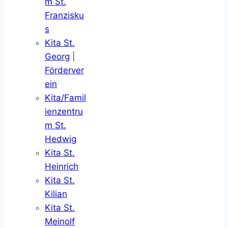
m St.
Franzisku
s
Kita St.
Georg
|
Förderver
ein
Kita/Famil
ienzentru
m St.
Hedwig
Kita St.
Heinrich
Kita St.
Kilian
Kita St.
Meinolf