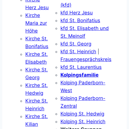
(kfd)
Herz Jesu
kfd Herz Jesu
Kirche
kfd St. Bonifatius
Maria zur
kfd St. Elisabeth und
Höhe
St. Meinolf
Kirche St.
kfd St. Georg
Bonifatius
kfd St. Heinrich
|
Kirche St.
Frauengesprächskreis
Elisabeth
kfd St. Laurentius
Kirche St.
Kolpingsfamilie
Georg
Kolping Paderborn-
Kirche St.
West
Hedwig
Kolping Paderborn-
Kirche St.
Zentral
Heinrich
Kolping St. Hedwig
Kirche St.
Kolping St. Heinrich
Kilian