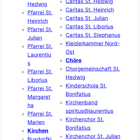
Caritas St. Hedwig
Hedwig
Caritas St. Heinrich
Pfarrei St.
Caritas St. Julian
Heinrich
Caritas St. Liborius
Pfarrei St.
Caritas St. Stephanus
Julian
Kleiderkammer Nord-
Pfarrei St.
Ost
Laurentiu
Chöre
s
Chorgemeinschaft St.
Pfarrei St.
Hedwig
Liborius
Kinderschola St.
Pfarrei St.
Bonifatius
Margaret
Kirchenband
ha
spiritus@laurentius
Pfarrei St.
Kirchenchor St.
Marien
Bonifatius
Kirchen
Kirchenchor St. Julian
Busdorfki