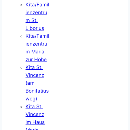
Kita/Famil
ienzentru
m St.
Liborius
Kita/Famil
ienzentru
m Maria
zur Höhe
Kita St.
Vincenz
(am
Bonifatius
weg)
Kita St.
Vincenz
im Haus