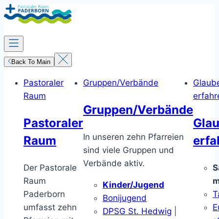
Zum
Inhalt
springen
Back To Main
Pastoraler
Gruppen/Verbände
Glaub
Raum
erfahr
Gruppen/Verbände
Pastoraler
Gla
In unseren zehn Pfarreien
Raum
erfa
sind viele Gruppen und
Verbände aktiv.
Der Pastorale
S
Raum
m
Kinder/Jugend
Paderborn
T
Bonijugend
umfasst zehn
E
DPSG St. Hedwig
|