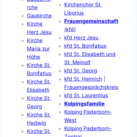
Kirchenchor St.
rche
Liborius
Gaukirche
Frauengemeinschaft
Kirche
(kfd)
Herz Jesu
kfd Herz Jesu
Kirche
kfd St. Bonifatius
Maria zur
kfd St. Elisabeth und
Höhe
St. Meinolf
Kirche St.
kfd St. Georg
Bonifatius
kfd St. Heinrich
|
Kirche St.
Frauengesprächskreis
Elisabeth
kfd St. Laurentius
Kirche St.
Kolpingsfamilie
Georg
Kolping Paderborn-
Kirche St.
West
Hedwig
Kolping Paderborn-
Kirche St.
Zentral