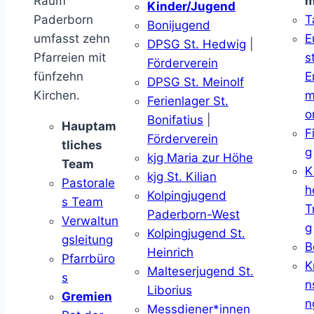
Raum
m
Kinder/Jugend
Paderborn
T
Bonijugend
umfasst zehn
E
DPSG St. Hedwig
|
Pfarreien mit
s
Förderverein
fünfzehn
E
DPSG St. Meinolf
Kirchen.
m
Ferienlager St.
o
Bonifatius
|
Hauptam
F
Förderverein
tliches
g
kjg Maria zur Höhe
Team
K
kjg St. Kilian
Pastorale
h
Kolpingjugend
s Team
T
Paderborn-West
Verwaltun
g
Kolpingjugend St.
gsleitung
B
Heinrich
Pfarrbüro
K
Malteserjugend St.
s
n
Liborius
Gremien
n
Messdiener*innen