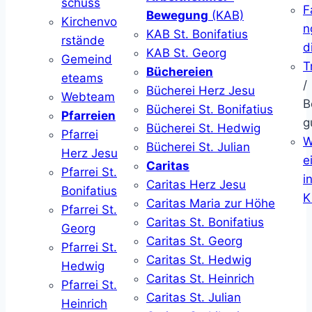
schuss
F
Bewegung
(KAB)
Kirchenvo
n
KAB St. Bonifatius
rstände
d
KAB St. Georg
Gemeind
T
Büchereien
eteams
/
Bücherei Herz Jesu
Webteam
B
Bücherei St. Bonifatius
Pfarreien
g
Bücherei St. Hedwig
Pfarrei
W
Bücherei St. Julian
Herz Jesu
ei
Caritas
Pfarrei St.
i
Caritas Herz Jesu
Bonifatius
K
Caritas Maria zur Höhe
Pfarrei St.
Caritas St. Bonifatius
Georg
Caritas St. Georg
Pfarrei St.
Caritas St. Hedwig
Hedwig
Caritas St. Heinrich
Pfarrei St.
Caritas St. Julian
Heinrich