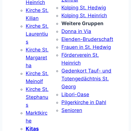
Heinrich
Kolping St. Hedwig
Kirche St.
Kolping St. Heinrich
Kilian
Weitere Gruppen
Kirche St.
Donna in Via
Laurentiu
Elenden-Bruderschaft
s
Frauen in St. Hedwig
Kirche St.
Förderverein St.
Margaret
Heinrich
ha
Gedenkort Tauf- und
Kirche St.
Totengedächtnis St.
Meinolf
Georg
Kirche St.
Libori-Oase
Stephanu
Pilgerkirche in Dahl
s
Senioren
Marktkirc
he
Kitas