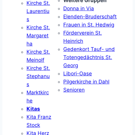
Weitere Gruppen
Kirche St.
Donna in Via
Laurentiu
Elenden-Bruderschaft
s
Frauen in St. Hedwig
Kirche St.
Förderverein St.
Margaret
Heinrich
ha
Gedenkort Tauf- und
Kirche St.
Totengedächtnis St.
Meinolf
Georg
Kirche St.
Libori-Oase
Stephanu
Pilgerkirche in Dahl
s
Senioren
Marktkirc
he
Kitas
Kita Franz
Stock
Kita Herz