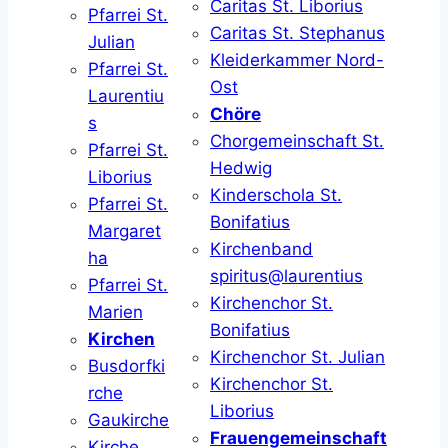
Caritas St. Liborius
Pfarrei St.
Caritas St. Stephanus
Julian
Kleiderkammer Nord-
Pfarrei St.
Ost
Laurentiu
Chöre
s
Chorgemeinschaft St.
Pfarrei St.
Hedwig
Liborius
Kinderschola St.
Pfarrei St.
Bonifatius
Margaret
Kirchenband
ha
spiritus@laurentius
Pfarrei St.
Kirchenchor St.
Marien
Bonifatius
Kirchen
Kirchenchor St. Julian
Busdorfki
Kirchenchor St.
rche
Liborius
Gaukirche
Frauengemeinschaft
Kirche