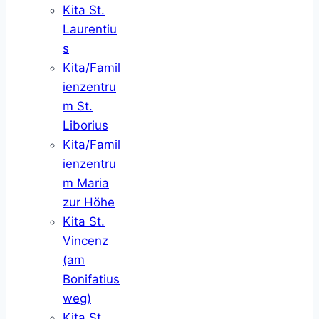
Kita St.
Laurentiu
s
Kita/Famil
ienzentru
m St.
Liborius
Kita/Famil
ienzentru
m Maria
zur Höhe
Kita St.
Vincenz
(am
Bonifatius
weg)
Kita St.