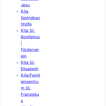
Jesu
Kita
Springbac
hhöfe
Kita St.
Bonifatius
|
Förderver
ein
Kita St.
Elisabeth
Kita/Famil
ienzentru
m St.
Franzisku
s