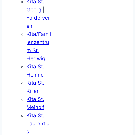
Kita St.
Georg
|
Förderver
ein
Kita/Famil
ienzentru
m St.
Hedwig
Kita St.
Heinrich
Kita St.
Kilian
Kita St.
Meinolf
Kita St.
Laurentiu
s