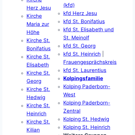
(kfd)
Herz Jesu
kfd Herz Jesu
Kirche
kfd St. Bonifatius
Maria zur
kfd St. Elisabeth und
Höhe
St. Meinolf
Kirche St.
kfd St. Georg
Bonifatius
kfd St. Heinrich
|
Kirche St.
Frauengesprächskreis
Elisabeth
kfd St. Laurentius
Kirche St.
Kolpingsfamilie
Georg
Kolping Paderborn-
Kirche St.
West
Hedwig
Kolping Paderborn-
Kirche St.
Zentral
Heinrich
Kolping St. Hedwig
Kirche St.
Kolping St. Heinrich
Kilian