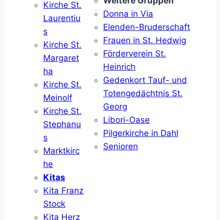
Weitere Gruppen
Kirche St.
Donna in Via
Laurentiu
Elenden-Bruderschaft
s
Frauen in St. Hedwig
Kirche St.
Förderverein St.
Margaret
Heinrich
ha
Gedenkort Tauf- und
Kirche St.
Totengedächtnis St.
Meinolf
Georg
Kirche St.
Libori-Oase
Stephanu
Pilgerkirche in Dahl
s
Senioren
Marktkirc
he
Kitas
Kita Franz
Stock
Kita Herz