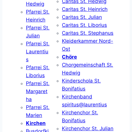
Caritas St. Hedwig
Hedwig
Caritas St. Heinrich
Pfarrei St.
Caritas St. Julian
Heinrich
Caritas St. Liborius
Pfarrei St.
Caritas St. Stephanus
Julian
Kleiderkammer Nord-
Pfarrei St.
Ost
Laurentiu
Chöre
s
Chorgemeinschaft St.
Pfarrei St.
Hedwig
Liborius
Kinderschola St.
Pfarrei St.
Bonifatius
Margaret
Kirchenband
ha
spiritus@laurentius
Pfarrei St.
Kirchenchor St.
Marien
Bonifatius
Kirchen
Kirchenchor St. Julian
Busdorfki