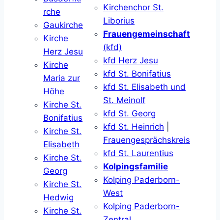
Kirchenchor St.
rche
Liborius
Gaukirche
Frauengemeinschaft
Kirche
(kfd)
Herz Jesu
kfd Herz Jesu
Kirche
kfd St. Bonifatius
Maria zur
kfd St. Elisabeth und
Höhe
St. Meinolf
Kirche St.
kfd St. Georg
Bonifatius
kfd St. Heinrich
|
Kirche St.
Frauengesprächskreis
Elisabeth
kfd St. Laurentius
Kirche St.
Kolpingsfamilie
Georg
Kolping Paderborn-
Kirche St.
West
Hedwig
Kolping Paderborn-
Kirche St.
Zentral