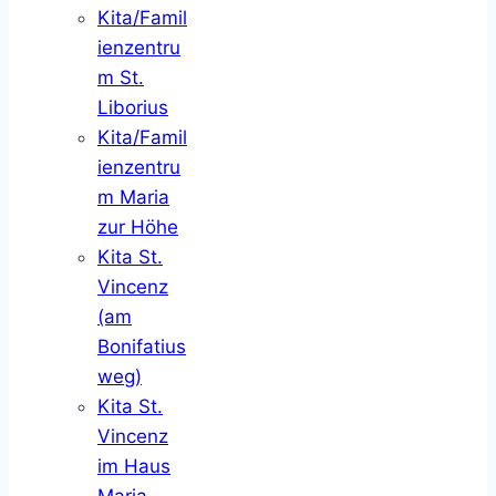
Kita/Famil
ienzentru
m St.
Liborius
Kita/Famil
ienzentru
m Maria
zur Höhe
Kita St.
Vincenz
(am
Bonifatius
weg)
Kita St.
Vincenz
im Haus