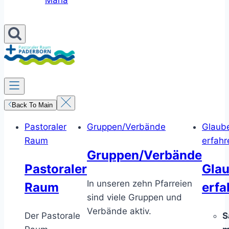
Maria
Back To Main
Pastoraler
Gruppen/Verbände
Glaub
Raum
erfahr
Gruppen/Verbände
Pastoraler
Gla
In unseren zehn Pfarreien
Raum
erfa
sind viele Gruppen und
Verbände aktiv.
Der Pastorale
S