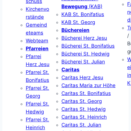
schuss
F
Bewegung
(KAB)
Kirchenvo
n
KAB St. Bonifatius
rstände
d
KAB St. Georg
Gemeind
T
Büchereien
eteams
/
Bücherei Herz Jesu
Webteam
B
Bücherei St. Bonifatius
Pfarreien
g
Bücherei St. Hedwig
Pfarrei
W
Bücherei St. Julian
Herz Jesu
ei
Caritas
Pfarrei St.
i
Caritas Herz Jesu
Bonifatius
K
Caritas Maria zur Höhe
Pfarrei St.
Caritas St. Bonifatius
Georg
Caritas St. Georg
Pfarrei St.
Caritas St. Hedwig
Hedwig
Caritas St. Heinrich
Pfarrei St.
Caritas St. Julian
Heinrich