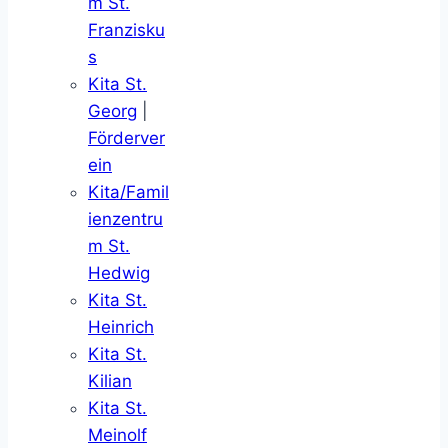
m St.
Franzisku
s
Kita St.
Georg
|
Förderver
ein
Kita/Famil
ienzentru
m St.
Hedwig
Kita St.
Heinrich
Kita St.
Kilian
Kita St.
Meinolf