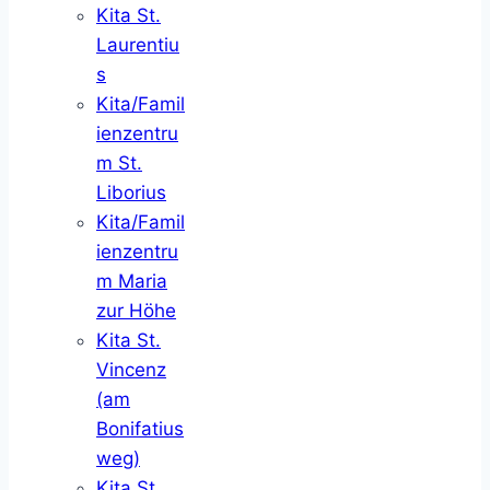
Kita St.
Laurentiu
s
Kita/Famil
ienzentru
m St.
Liborius
Kita/Famil
ienzentru
m Maria
zur Höhe
Kita St.
Vincenz
(am
Bonifatius
weg)
Kita St.