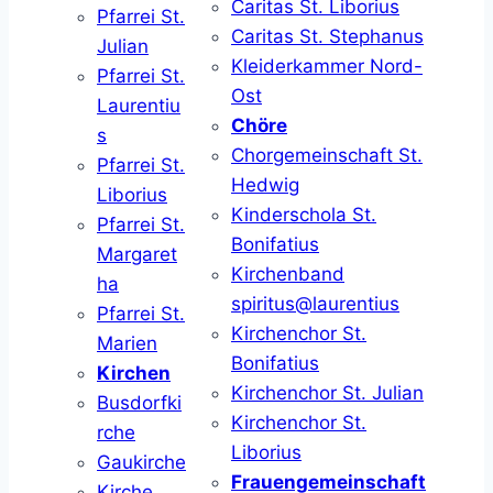
Caritas St. Liborius
Pfarrei St.
Caritas St. Stephanus
Julian
Kleiderkammer Nord-
Pfarrei St.
Ost
Laurentiu
Chöre
s
Chorgemeinschaft St.
Pfarrei St.
Hedwig
Liborius
Kinderschola St.
Pfarrei St.
Bonifatius
Margaret
Kirchenband
ha
spiritus@laurentius
Pfarrei St.
Kirchenchor St.
Marien
Bonifatius
Kirchen
Kirchenchor St. Julian
Busdorfki
Kirchenchor St.
rche
Liborius
Gaukirche
Frauengemeinschaft
Kirche