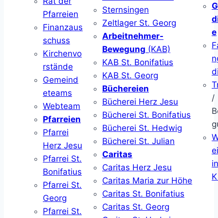
Rat der
G
Sternsingen
Pfarreien
d
Zeltlager St. Georg
Finanzaus
e
Arbeitnehmer-
schuss
F
Bewegung
(KAB)
Kirchenvo
n
KAB St. Bonifatius
rstände
d
KAB St. Georg
Gemeind
T
Büchereien
eteams
/
Bücherei Herz Jesu
Webteam
B
Bücherei St. Bonifatius
Pfarreien
g
Bücherei St. Hedwig
Pfarrei
W
Bücherei St. Julian
Herz Jesu
ei
Caritas
Pfarrei St.
i
Caritas Herz Jesu
Bonifatius
K
Caritas Maria zur Höhe
Pfarrei St.
Caritas St. Bonifatius
Georg
Caritas St. Georg
Pfarrei St.