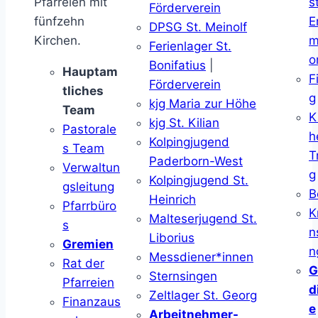
Pfarreien mit
s
Förderverein
fünfzehn
E
DPSG St. Meinolf
Kirchen.
m
Ferienlager St.
o
Bonifatius
|
Hauptam
F
Förderverein
tliches
g
kjg Maria zur Höhe
Team
K
kjg St. Kilian
Pastorale
h
Kolpingjugend
s Team
T
Paderborn-West
Verwaltun
g
Kolpingjugend St.
gsleitung
B
Heinrich
Pfarrbüro
K
Malteserjugend St.
s
n
Liborius
Gremien
n
Messdiener*innen
Rat der
G
Sternsingen
Pfarreien
d
Zeltlager St. Georg
Finanzaus
e
Arbeitnehmer-