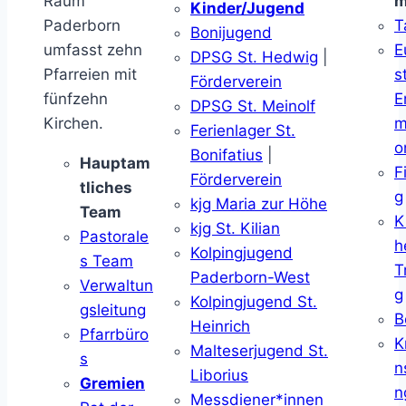
Raum
m
Kinder/Jugend
Paderborn
T
Bonijugend
umfasst zehn
E
DPSG St. Hedwig
|
Pfarreien mit
s
Förderverein
fünfzehn
E
DPSG St. Meinolf
Kirchen.
m
Ferienlager St.
o
Bonifatius
|
Hauptam
F
Förderverein
tliches
g
kjg Maria zur Höhe
Team
K
kjg St. Kilian
Pastorale
h
Kolpingjugend
s Team
T
Paderborn-West
Verwaltun
g
Kolpingjugend St.
gsleitung
B
Heinrich
Pfarrbüro
K
Malteserjugend St.
s
n
Liborius
Gremien
n
Messdiener*innen