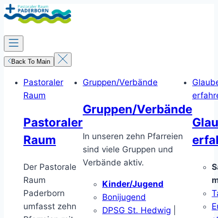
Zum
Inhalt
springen
Back To Main
Pastoraler
Gruppen/Verbände
Glaub
Raum
erfahr
Gruppen/Verbände
Pastoraler
Gla
In unseren zehn Pfarreien
Raum
erfa
sind viele Gruppen und
Verbände aktiv.
Der Pastorale
S
Raum
m
Kinder/Jugend
Paderborn
T
Bonijugend
umfasst zehn
E
DPSG St. Hedwig
|