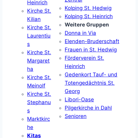
Heinrich
Kolping St. Hedwig
Kirche St.
Kolping St. Heinrich
Kilian
Weitere Gruppen
Kirche St.
Donna in Via
Laurentiu
Elenden-Bruderschaft
s
Frauen in St. Hedwig
Kirche St.
Förderverein St.
Margaret
Heinrich
ha
Gedenkort Tauf- und
Kirche St.
Totengedächtnis St.
Meinolf
Georg
Kirche St.
Libori-Oase
Stephanu
Pilgerkirche in Dahl
s
Senioren
Marktkirc
he
Kitas