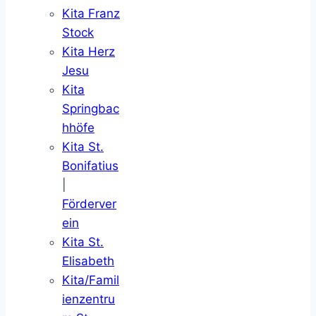
Kita Franz
Stock
Kita Herz
Jesu
Kita
Springbac
hhöfe
Kita St.
Bonifatius
|
Förderver
ein
Kita St.
Elisabeth
Kita/Famil
ienzentru