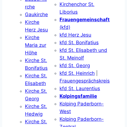
Kirchenchor St.
rche
Liborius
Gaukirche
Frauengemeinschaft
Kirche
(kfd)
Herz Jesu
kfd Herz Jesu
Kirche
kfd St. Bonifatius
Maria zur
kfd St. Elisabeth und
Höhe
St. Meinolf
Kirche St.
kfd St. Georg
Bonifatius
kfd St. Heinrich
|
Kirche St.
Frauengesprächskreis
Elisabeth
kfd St. Laurentius
Kirche St.
Kolpingsfamilie
Georg
Kolping Paderborn-
Kirche St.
West
Hedwig
Kolping Paderborn-
Kirche St.
Zentral