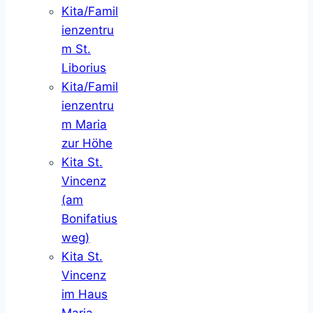
Kita/Famil
ienzentru
m St.
Liborius
Kita/Famil
ienzentru
m Maria
zur Höhe
Kita St.
Vincenz
(am
Bonifatius
weg)
Kita St.
Vincenz
im Haus