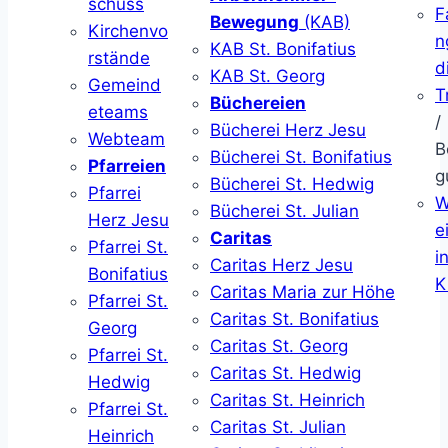
schuss
F
Bewegung
(KAB)
Kirchenvo
n
KAB St. Bonifatius
rstände
d
KAB St. Georg
Gemeind
T
Büchereien
eteams
/
Bücherei Herz Jesu
Webteam
B
Bücherei St. Bonifatius
Pfarreien
g
Bücherei St. Hedwig
Pfarrei
W
Bücherei St. Julian
Herz Jesu
ei
Caritas
Pfarrei St.
i
Caritas Herz Jesu
Bonifatius
K
Caritas Maria zur Höhe
Pfarrei St.
Caritas St. Bonifatius
Georg
Caritas St. Georg
Pfarrei St.
Caritas St. Hedwig
Hedwig
Caritas St. Heinrich
Pfarrei St.
Caritas St. Julian
Heinrich