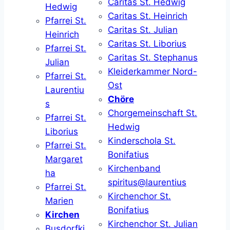
Caritas St. Hedwig
Hedwig
Caritas St. Heinrich
Pfarrei St.
Caritas St. Julian
Heinrich
Caritas St. Liborius
Pfarrei St.
Caritas St. Stephanus
Julian
Kleiderkammer Nord-
Pfarrei St.
Ost
Laurentiu
Chöre
s
Chorgemeinschaft St.
Pfarrei St.
Hedwig
Liborius
Kinderschola St.
Pfarrei St.
Bonifatius
Margaret
Kirchenband
ha
spiritus@laurentius
Pfarrei St.
Kirchenchor St.
Marien
Bonifatius
Kirchen
Kirchenchor St. Julian
Busdorfki