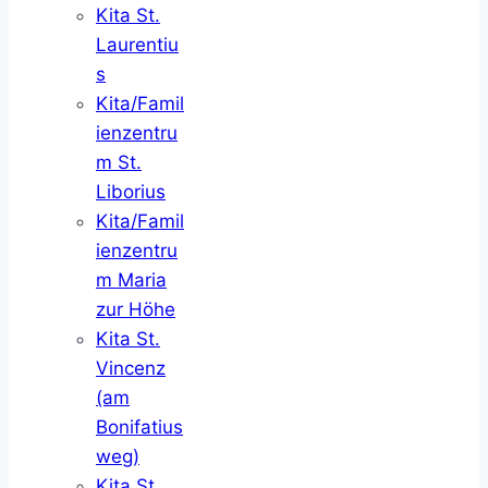
Kita St.
Laurentiu
s
Kita/Famil
ienzentru
m St.
Liborius
Kita/Famil
ienzentru
m Maria
zur Höhe
Kita St.
Vincenz
(am
Bonifatius
weg)
Kita St.