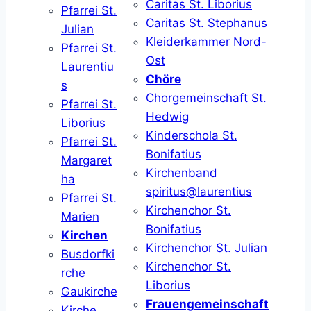
Caritas St. Liborius
Pfarrei St.
Caritas St. Stephanus
Julian
Kleiderkammer Nord-
Pfarrei St.
Ost
Laurentiu
Chöre
s
Chorgemeinschaft St.
Pfarrei St.
Hedwig
Liborius
Kinderschola St.
Pfarrei St.
Bonifatius
Margaret
Kirchenband
ha
spiritus@laurentius
Pfarrei St.
Kirchenchor St.
Marien
Bonifatius
Kirchen
Kirchenchor St. Julian
Busdorfki
Kirchenchor St.
rche
Liborius
Gaukirche
Frauengemeinschaft
Kirche