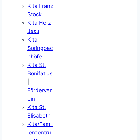
Kita Franz
Stock
Kita Herz
Jesu
Kita
Springbac
hhöfe
Kita St.
Bonifatius
|
Förderver
ein
Kita St.
Elisabeth
Kita/Famil
ienzentru