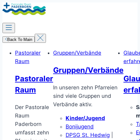
Zum
Inhalt
springen
Back To Main
Pastoraler
Gruppen/Verbände
Glaub
Raum
erfahr
Gruppen/Verbände
Pastoraler
Gla
In unseren zehn Pfarreien
Raum
erfa
sind viele Gruppen und
Verbände aktiv.
Der Pastorale
S
Raum
m
Kinder/Jugend
Paderborn
T
Bonijugend
umfasst zehn
E
DPSG St. Hedwig
|