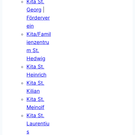
Kita St.
Georg
|
Förderver
ein
Kita/Famil
ienzentru
m St.
Hedwig
Kita St.
Heinrich
Kita St.
Kilian
Kita St.
Meinolf
Kita St.
Laurentiu
s