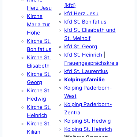
(kfd)
Herz Jesu
kfd Herz Jesu
Kirche
kfd St. Bonifatius
Maria zur
kfd St. Elisabeth und
Höhe
St. Meinolf
Kirche St.
kfd St. Georg
Bonifatius
kfd St. Heinrich
|
Kirche St.
Frauengesprächskreis
Elisabeth
kfd St. Laurentius
Kirche St.
Kolpingsfamilie
Georg
Kolping Paderborn-
Kirche St.
West
Hedwig
Kolping Paderborn-
Kirche St.
Zentral
Heinrich
Kolping St. Hedwig
Kirche St.
Kolping St. Heinrich
Kilian