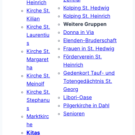
Heinrich
Kolping St. Hedwig
Kirche St.
Kolping St. Heinrich
Kilian
Weitere Gruppen
Kirche St.
Donna in Via
Laurentiu
Elenden-Bruderschaft
s
Frauen in St. Hedwig
Kirche St.
Förderverein St.
Margaret
Heinrich
ha
Gedenkort Tauf- und
Kirche St.
Totengedächtnis St.
Meinolf
Georg
Kirche St.
Libori-Oase
Stephanu
Pilgerkirche in Dahl
s
Senioren
Marktkirc
he
Kitas