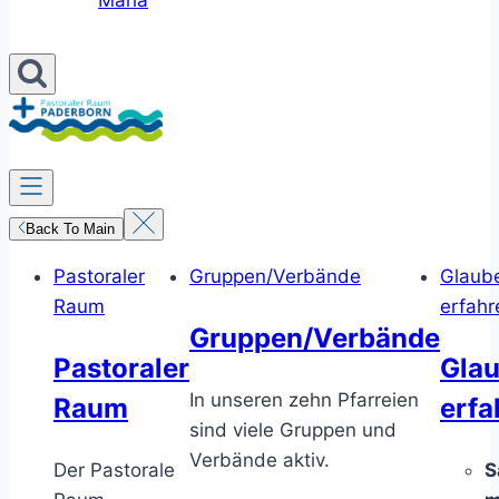
Maria
Back To Main
Pastoraler
Gruppen/Verbände
Glaub
Raum
erfahr
Gruppen/Verbände
Pastoraler
Gla
In unseren zehn Pfarreien
Raum
erfa
sind viele Gruppen und
Verbände aktiv.
Der Pastorale
S