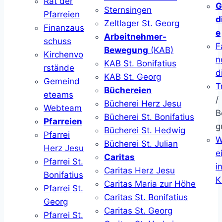
Rat der
G
Sternsingen
Pfarreien
d
Zeltlager St. Georg
Finanzaus
e
Arbeitnehmer-
schuss
F
Bewegung
(KAB)
Kirchenvo
n
KAB St. Bonifatius
rstände
d
KAB St. Georg
Gemeind
T
Büchereien
eteams
/
Bücherei Herz Jesu
Webteam
B
Bücherei St. Bonifatius
Pfarreien
g
Bücherei St. Hedwig
Pfarrei
W
Bücherei St. Julian
Herz Jesu
ei
Caritas
Pfarrei St.
i
Caritas Herz Jesu
Bonifatius
K
Caritas Maria zur Höhe
Pfarrei St.
Caritas St. Bonifatius
Georg
Caritas St. Georg
Pfarrei St.