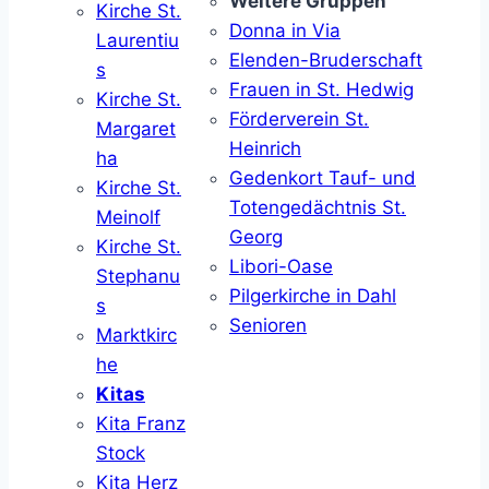
Weitere Gruppen
Kirche St.
Donna in Via
Laurentiu
Elenden-Bruderschaft
s
Frauen in St. Hedwig
Kirche St.
Förderverein St.
Margaret
Heinrich
ha
Gedenkort Tauf- und
Kirche St.
Totengedächtnis St.
Meinolf
Georg
Kirche St.
Libori-Oase
Stephanu
Pilgerkirche in Dahl
s
Senioren
Marktkirc
he
Kitas
Kita Franz
Stock
Kita Herz