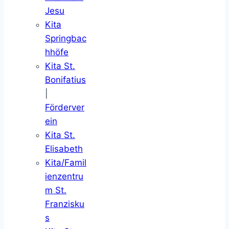
Jesu
Kita
Springbac
hhöfe
Kita St.
Bonifatius
|
Förderver
ein
Kita St.
Elisabeth
Kita/Famil
ienzentru
m St.
Franzisku
s