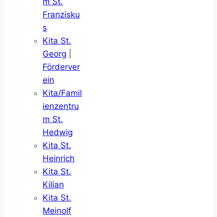
m St.
Franzisku
s
Kita St.
Georg
|
Förderver
ein
Kita/Famil
ienzentru
m St.
Hedwig
Kita St.
Heinrich
Kita St.
Kilian
Kita St.
Meinolf