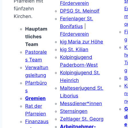
Pfarreien mit
s
Förderverein
fünfzehn
E
DPSG St. Meinolf
Kirchen.
m
Ferienlager St.
o
Bonifatius
|
Hauptam
F
Förderverein
tliches
g
kjg Maria zur Höhe
Team
K
kjg St. Kilian
Pastorale
h
Kolpingjugend
s Team
T
Paderborn-West
Verwaltun
g
Kolpingjugend St.
gsleitung
B
Heinrich
Pfarrbüro
K
Malteserjugend St.
s
n
Liborius
Gremien
n
Messdiener*innen
Rat der
G
Sternsingen
Pfarreien
d
Zeltlager St. Georg
Finanzaus
e
Arbeitnehmer-