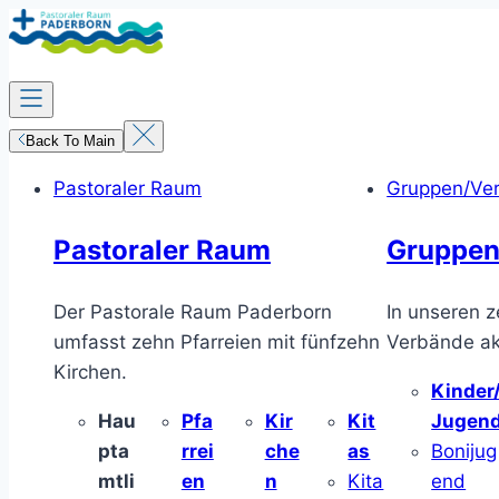
Zum
Inhalt
springen
Back To Main
Pastoraler Raum
Gruppen/Ve
Pastoraler Raum
Gruppen
Der Pastorale Raum Paderborn
In unseren z
umfasst zehn Pfarreien mit fünfzehn
Verbände akt
Kirchen.
Kinder
Hau
Pfa
Kir
Kit
Jugen
pta
rrei
che
as
Bonijug
mtli
en
n
Kita
end