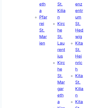
eth
St.
enz
a
Kilia
entr
Pfar
n
um
rei
Kirc
St.
St.
he
Hed
Mar
St.
wig
ien
Lau
Kita
rent
St.
ius
Hei
Kirc
nric
he
h
St.
Kita
Mar
St.
gar
Kilia
eth
n
a
Kita