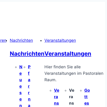
hren
Nachrichten
Veranstaltungen
Nachrichten
Veranstaltungen
N
P
Hier finden Sie alle
e
f
Veranstaltungen im Pastoralen
u
a
Raum.
e
r
Ve
Ve
Go
s
r
ra
ra
tt
e
n
ns
ns
es
n
a