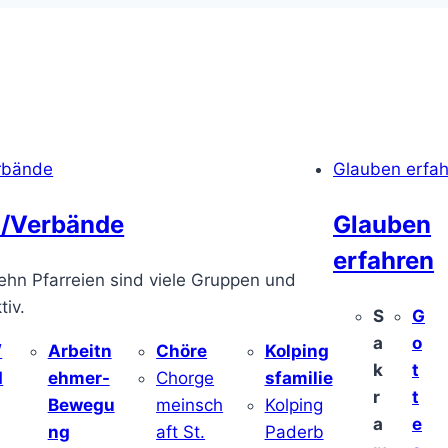
rbände
Glauben erfa
/Verbände
Glauben
erfahren
ehn Pfarreien sind viele Gruppen und
iv.
S
G
a
o
/
Arbeitn
Chöre
Kolping
k
t
d
ehmer-
Chorge
sfamilie
r
t
Bewegu
meinsch
Kolping
a
e
ng
aft St.
Paderb