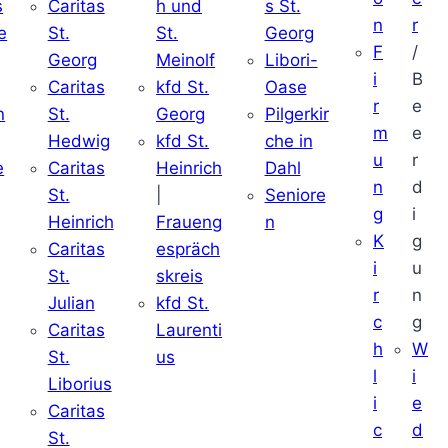
s
Caritas
h und
s St.
n
r
e
St.
St.
Georg
F
/
Georg
Meinolf
Libori-
i
B
Caritas
kfd St.
Oase
r
e
n
St.
Georg
Pilgerkir
m
e
Hedwig
kfd St.
che in
u
r
e
Caritas
Heinrich
Dahl
n
d
St.
|
Seniore
g
i
Heinrich
Fraueng
n
K
g
Caritas
espräch
i
u
St.
skreis
r
n
Julian
kfd St.
c
g
Caritas
Laurenti
h
W
St.
us
l
i
Liborius
i
e
Caritas
c
d
St.