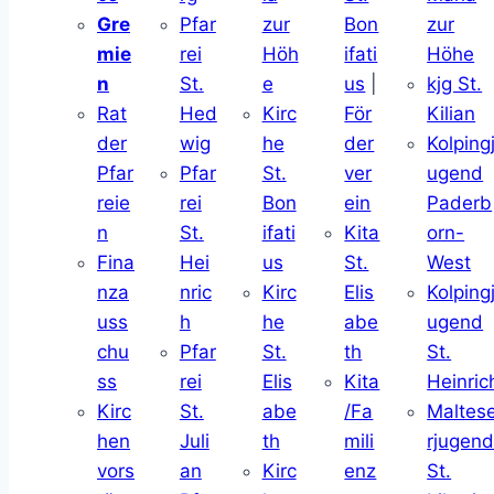
Gre
Pfar
zur
Bon
zur
mie
rei
Höh
ifati
Höhe
n
St.
e
us
|
kjg St.
Rat
Hed
Kirc
För
Kilian
der
wig
he
der
Kolping
Pfar
Pfar
St.
ver
ugend
reie
rei
Bon
ein
Paderb
n
St.
ifati
Kita
orn-
Fina
Hei
us
St.
West
nza
nric
Kirc
Elis
Kolping
uss
h
he
abe
ugend
chu
Pfar
St.
th
St.
ss
rei
Elis
Kita
Heinric
Kirc
St.
abe
/Fa
Maltes
hen
Juli
th
mili
rjugen
vors
an
Kirc
enz
St.