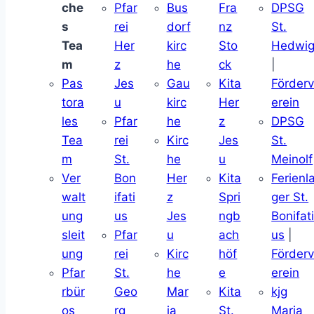
che
Pfar
Bus
Fra
DPSG
s
rei
dorf
nz
St.
Tea
Her
kirc
Sto
Hedwi
m
z
he
ck
|
Pas
Jes
Gau
Kita
Förder
tora
u
kirc
Her
erein
les
Pfar
he
z
DPSG
Tea
rei
Kirc
Jes
St.
m
St.
he
u
Meinolf
Ver
Bon
Her
Kita
Ferienl
walt
ifati
z
Spri
ger St.
ung
us
Jes
ngb
Bonifat
sleit
Pfar
u
ach
us
|
ung
rei
Kirc
höf
Förder
Pfar
St.
he
e
erein
rbür
Geo
Mar
Kita
kjg
os
rg
ia
St.
Maria