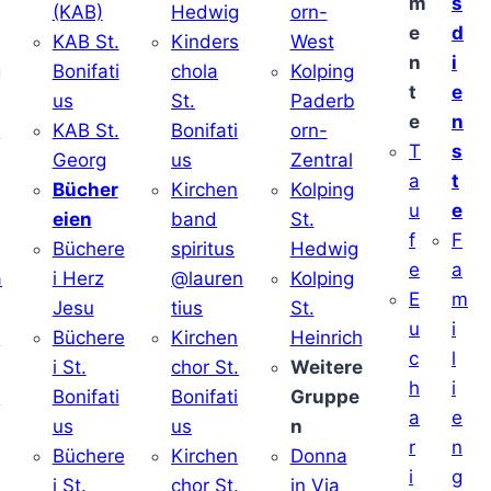
m
s
(KAB)
Hedwig
orn-
e
d
KAB St.
Kinders
West
n
i
g
Bonifati
chola
Kolping
t
e
us
St.
Paderb
e
n
v
KAB St.
Bonifati
orn-
T
s
Georg
us
Zentral
a
t
Bücher
Kirchen
Kolping
u
e
eien
band
St.
f
F
Büchere
spiritus
Hedwig
e
a
a
i Herz
@lauren
Kolping
E
m
Jesu
tius
St.
u
i
i
Büchere
Kirchen
Heinrich
c
l
i St.
chor St.
Weitere
h
i
v
Bonifati
Bonifati
Gruppe
a
e
us
us
n
r
n
Büchere
Kirchen
Donna
i
g
i St.
chor St.
in Via