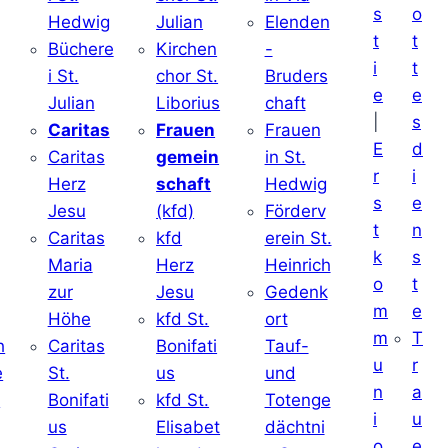
s
o
Hedwig
Julian
Elenden
t
t
Büchere
Kirchen
-
i
t
i St.
chor St.
Bruders
e
e
Julian
Liborius
chaft
|
s
j
Caritas
Frauen
Frauen
E
d
Caritas
gemein
in St.
r
i
Herz
schaft
Hedwig
s
e
Jesu
(kfd)
Förderv
t
n
Caritas
kfd
erein St.
k
s
j
Maria
Herz
Heinrich
o
t
zur
Jesu
Gedenk
m
e
Höhe
kfd St.
ort
m
T
h
Caritas
Bonifati
Tauf-
u
r
e
St.
us
und
n
a
d
Bonifati
kfd St.
Totenge
i
u
us
Elisabet
dächtni
o
e