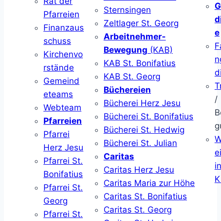
Rat der
G
Sternsingen
Pfarreien
d
Zeltlager St. Georg
Finanzaus
e
Arbeitnehmer-
schuss
F
Bewegung
(KAB)
Kirchenvo
n
KAB St. Bonifatius
rstände
d
KAB St. Georg
Gemeind
T
Büchereien
eteams
/
Bücherei Herz Jesu
Webteam
B
Bücherei St. Bonifatius
Pfarreien
g
Bücherei St. Hedwig
Pfarrei
W
Bücherei St. Julian
Herz Jesu
ei
Caritas
Pfarrei St.
i
Caritas Herz Jesu
Bonifatius
K
Caritas Maria zur Höhe
Pfarrei St.
Caritas St. Bonifatius
Georg
Caritas St. Georg
Pfarrei St.