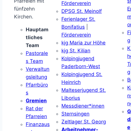
Pfarreien mit
s
Förderverein
fünfzehn
E
DPSG St. Meinolf
Kirchen.
m
Ferienlager St.
o
Bonifatius
|
Hauptam
F
Förderverein
tliches
g
kjg Maria zur Höhe
Team
K
kjg St. Kilian
Pastorale
h
Kolpingjugend
s Team
T
Paderborn-West
Verwaltun
g
Kolpingjugend St.
gsleitung
B
Heinrich
Pfarrbüro
K
Malteserjugend St.
s
n
Liborius
Gremien
n
Messdiener*innen
Rat der
G
Sternsingen
Pfarreien
d
Zeltlager St. Georg
Finanzaus
e
Arbeitnehmer-