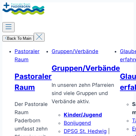
Zum
Inhalt
springen
Back To Main
Pastoraler
Gruppen/Verbände
Glaub
Raum
erfahr
Gruppen/Verbände
Pastoraler
Gla
In unseren zehn Pfarreien
Raum
erfa
sind viele Gruppen und
Verbände aktiv.
Der Pastorale
S
Raum
m
Kinder/Jugend
Paderborn
T
Bonijugend
umfasst zehn
E
DPSG St. Hedwig
|