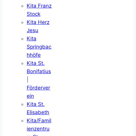
Kita Franz
Stock
Kita Herz
Jesu
Kita
Springbac
hhöfe
Kita St.
Bonifatius
|
Förderver
ein
Kita St.
Elisabeth
Kita/Famil
ienzentru