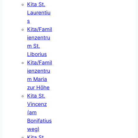
Kita St.
Laurentiu
s
Kita/Famil
ienzentru
m St.
Liborius
Kita/Famil
ienzentru
m Maria
zur Höhe
Kita St.
Vincenz
(am
Bonifatius
weg)
Kita St.