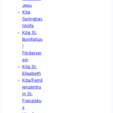
Jesu
Kita
Springbac
hhöfe
Kita St.
Bonifatius
|
Förderver
ein
Kita St.
Elisabeth
Kita/Famil
ienzentru
m St.
Franzisku
s