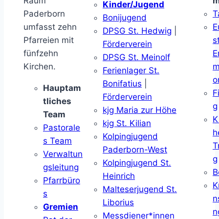
Raum
m
Kinder/Jugend
Paderborn
T
Bonijugend
umfasst zehn
E
DPSG St. Hedwig
|
Pfarreien mit
s
Förderverein
fünfzehn
E
DPSG St. Meinolf
Kirchen.
m
Ferienlager St.
o
Bonifatius
|
Hauptam
F
Förderverein
tliches
g
kjg Maria zur Höhe
Team
K
kjg St. Kilian
Pastorale
h
Kolpingjugend
s Team
T
Paderborn-West
Verwaltun
g
Kolpingjugend St.
gsleitung
B
Heinrich
Pfarrbüro
K
Malteserjugend St.
s
n
Liborius
Gremien
n
Messdiener*innen