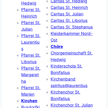
Caritas St. Hedwig
Hedwig
Caritas St. Heinrich
Pfarrei St.
Caritas St. Julian
Heinrich
Caritas St. Liborius
Pfarrei St.
Caritas St. Stephanus
Julian
Kleiderkammer Nord-
Pfarrei St.
Ost
Laurentiu
Chöre
s
Chorgemeinschaft St.
Pfarrei St.
Hedwig
Liborius
Kinderschola St.
Pfarrei St.
Bonifatius
Margaret
Kirchenband
ha
spiritus@laurentius
Pfarrei St.
Kirchenchor St.
Marien
Bonifatius
Kirchen
Kirchenchor St. Julian
Busdorfki