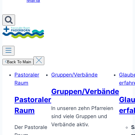
Maria
Back To Main
Pastoraler
Gruppen/Verbände
Glaub
Raum
erfahr
Gruppen/Verbände
Pastoraler
Gla
In unseren zehn Pfarreien
Raum
erfa
sind viele Gruppen und
Verbände aktiv.
Der Pastorale
S