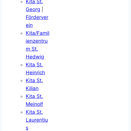
Kita St.
Georg
|
Förderver
ein
Kita/Famil
ienzentru
m St.
Hedwig
Kita St.
Heinrich
Kita St.
Kilian
Kita St.
Meinolf
Kita St.
Laurentiu
s