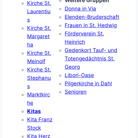
Weitere Gruppen
Kirche St.
Donna in Via
Laurentiu
Elenden-Bruderschaft
s
Frauen in St. Hedwig
Kirche St.
Förderverein St.
Margaret
Heinrich
ha
Gedenkort Tauf- und
Kirche St.
Totengedächtnis St.
Meinolf
Georg
Kirche St.
Libori-Oase
Stephanu
Pilgerkirche in Dahl
s
Senioren
Marktkirc
he
Kitas
Kita Franz
Stock
Kita Herz