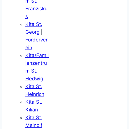
m St.
Franzisku
s
Kita St.
Georg
|
Förderver
ein
Kita/Famil
ienzentru
m St.
Hedwig
Kita St.
Heinrich
Kita St.
Kilian
Kita St.
Meinolf