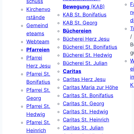
schuss
F
Bewegung
(KAB)
Kirchenvo
n
KAB St. Bonifatius
rstände
d
KAB St. Georg
Gemeind
T
Büchereien
eteams
/
Bücherei Herz Jesu
Webteam
B
Bücherei St. Bonifatius
Pfarreien
g
Bücherei St. Hedwig
Pfarrei
W
Bücherei St. Julian
Herz Jesu
ei
Caritas
Pfarrei St.
i
Caritas Herz Jesu
Bonifatius
K
Caritas Maria zur Höhe
Pfarrei St.
Caritas St. Bonifatius
Georg
Caritas St. Georg
Pfarrei St.
Caritas St. Hedwig
Hedwig
Caritas St. Heinrich
Pfarrei St.
Caritas St. Julian
Heinrich