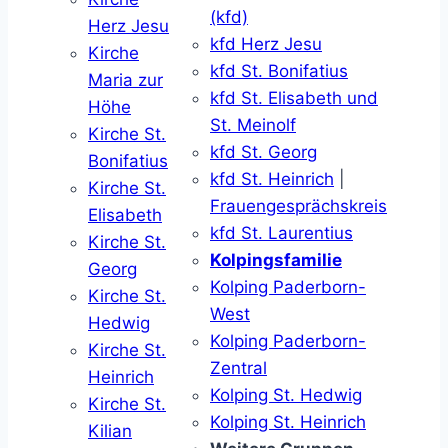
(kfd)
Herz Jesu
kfd Herz Jesu
Kirche
kfd St. Bonifatius
Maria zur
kfd St. Elisabeth und
Höhe
St. Meinolf
Kirche St.
kfd St. Georg
Bonifatius
kfd St. Heinrich
|
Kirche St.
Frauengesprächskreis
Elisabeth
kfd St. Laurentius
Kirche St.
Kolpingsfamilie
Georg
Kolping Paderborn-
Kirche St.
West
Hedwig
Kolping Paderborn-
Kirche St.
Zentral
Heinrich
Kolping St. Hedwig
Kirche St.
Kolping St. Heinrich
Kilian