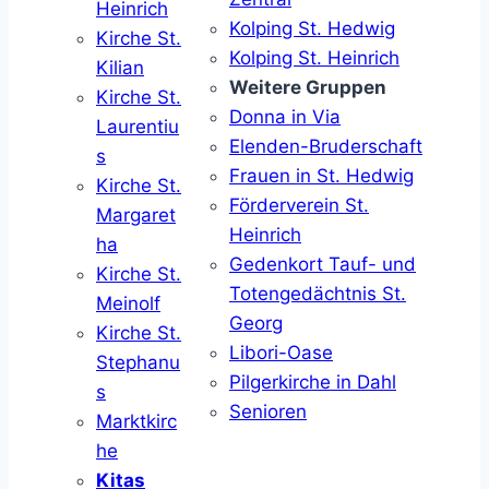
Heinrich
Kolping St. Hedwig
Kirche St.
Kolping St. Heinrich
Kilian
Weitere Gruppen
Kirche St.
Donna in Via
Laurentiu
Elenden-Bruderschaft
s
Frauen in St. Hedwig
Kirche St.
Förderverein St.
Margaret
Heinrich
ha
Gedenkort Tauf- und
Kirche St.
Totengedächtnis St.
Meinolf
Georg
Kirche St.
Libori-Oase
Stephanu
Pilgerkirche in Dahl
s
Senioren
Marktkirc
he
Kitas