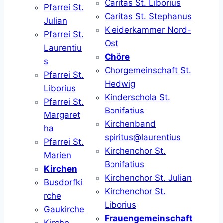
Caritas St. Liborius
Pfarrei St.
Caritas St. Stephanus
Julian
Kleiderkammer Nord-
Pfarrei St.
Ost
Laurentiu
Chöre
s
Chorgemeinschaft St.
Pfarrei St.
Hedwig
Liborius
Kinderschola St.
Pfarrei St.
Bonifatius
Margaret
Kirchenband
ha
spiritus@laurentius
Pfarrei St.
Kirchenchor St.
Marien
Bonifatius
Kirchen
Kirchenchor St. Julian
Busdorfki
Kirchenchor St.
rche
Liborius
Gaukirche
Frauengemeinschaft
Kirche