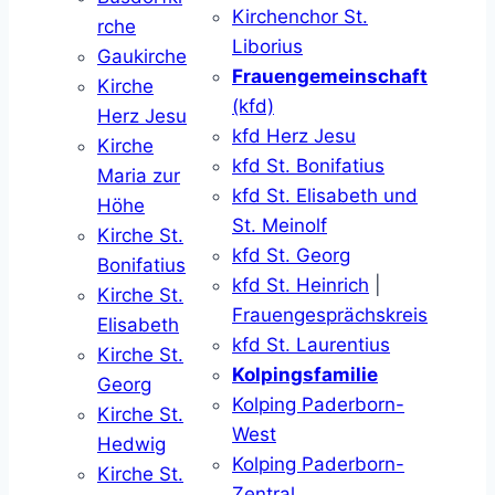
Kirchenchor St.
rche
Liborius
Gaukirche
Frauengemeinschaft
Kirche
(kfd)
Herz Jesu
kfd Herz Jesu
Kirche
kfd St. Bonifatius
Maria zur
kfd St. Elisabeth und
Höhe
St. Meinolf
Kirche St.
kfd St. Georg
Bonifatius
kfd St. Heinrich
|
Kirche St.
Frauengesprächskreis
Elisabeth
kfd St. Laurentius
Kirche St.
Kolpingsfamilie
Georg
Kolping Paderborn-
Kirche St.
West
Hedwig
Kolping Paderborn-
Kirche St.
Zentral