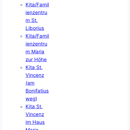
Kita/Famil
ienzentru
m St.
Liborius
Kita/Famil
ienzentru
m Maria
zur Höhe
Kita St.
Vincenz
(am
Bonifatius
weg)
Kita St.
Vincenz
im Haus