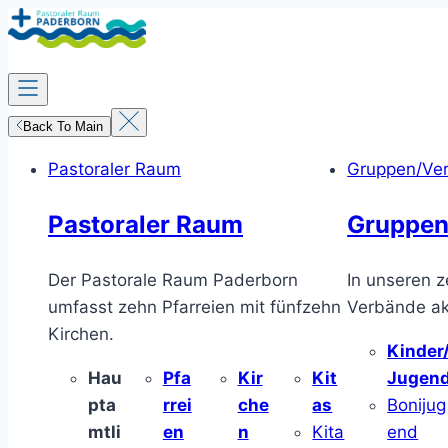
Zum
Inhalt
springen
Back To Main
Pastoraler Raum
Gruppen/Ve
Pastoraler Raum
Gruppen
Der Pastorale Raum Paderborn
In unseren z
umfasst zehn Pfarreien mit fünfzehn
Verbände akt
Kirchen.
Kinder
Hau
Pfa
Kir
Kit
Jugen
pta
rrei
che
as
Bonijug
mtli
en
n
Kita
end