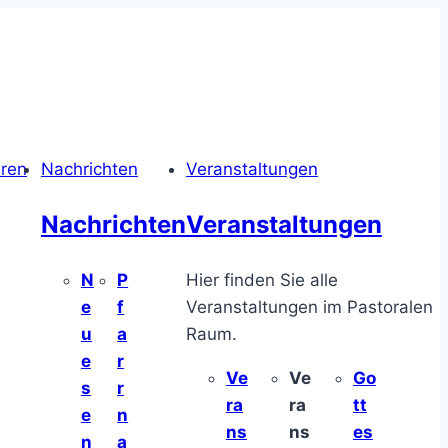
hren
Nachrichten
Veranstaltungen
Nachrichten
Veranstaltungen
N
P
Hier finden Sie alle
e
f
Veranstaltungen im Pastoralen
u
a
Raum.
e
r
Ve
Ve
Go
s
r
ra
ra
tt
e
n
ns
ns
es
n
a