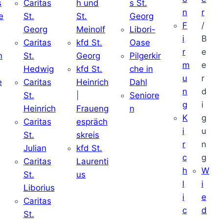
s
Caritas
h und
s St.
n
r
e
St.
St.
Georg
F
/
Georg
Meinolf
Libori-
i
B
Caritas
kfd St.
Oase
r
e
n
St.
Georg
Pilgerkir
m
e
Hedwig
kfd St.
che in
u
r
e
Caritas
Heinrich
Dahl
n
d
St.
|
Seniore
g
i
Heinrich
Fraueng
n
K
g
Caritas
espräch
i
u
St.
skreis
r
n
Julian
kfd St.
c
g
Caritas
Laurenti
h
W
St.
us
l
i
Liborius
i
e
Caritas
c
d
St.