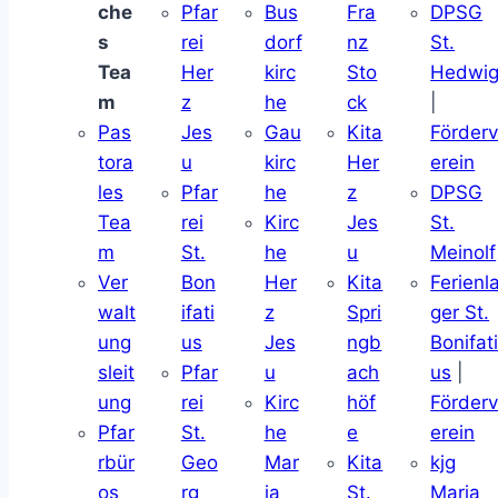
che
Pfar
Bus
Fra
DPSG
s
rei
dorf
nz
St.
Tea
Her
kirc
Sto
Hedwi
m
z
he
ck
|
Pas
Jes
Gau
Kita
Förder
tora
u
kirc
Her
erein
les
Pfar
he
z
DPSG
Tea
rei
Kirc
Jes
St.
m
St.
he
u
Meinolf
Ver
Bon
Her
Kita
Ferienl
walt
ifati
z
Spri
ger St.
ung
us
Jes
ngb
Bonifat
sleit
Pfar
u
ach
us
|
ung
rei
Kirc
höf
Förder
Pfar
St.
he
e
erein
rbür
Geo
Mar
Kita
kjg
os
rg
ia
St.
Maria