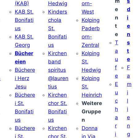
m
s
(KAB)
Hedwig
orn-
e
d
KAB St.
Kinders
West
n
i
g
Bonifati
chola
Kolping
t
e
us
St.
Paderb
e
n
v
KAB St.
Bonifati
orn-
T
s
Georg
us
Zentral
a
t
Bücher
Kirchen
Kolping
u
e
eien
band
St.
f
F
Büchere
spiritus
Hedwig
e
a
a
i Herz
@lauren
Kolping
E
m
Jesu
tius
St.
u
i
i
Büchere
Kirchen
Heinrich
c
l
i St.
chor St.
Weitere
h
i
v
Bonifati
Bonifati
Gruppe
a
e
us
us
n
r
n
Büchere
Kirchen
Donna
i
g
i St.
chor St.
in Via