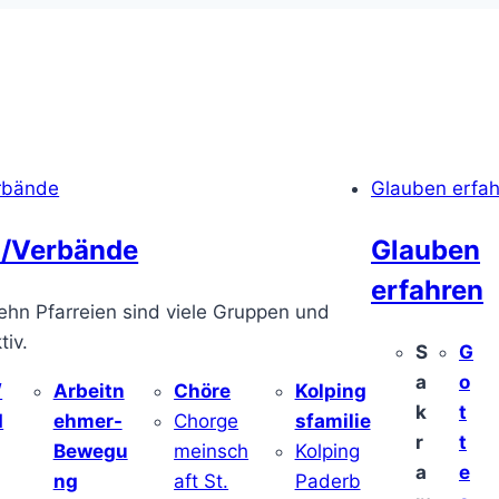
rbände
Glauben erfa
/Verbände
Glauben
erfahren
ehn Pfarreien sind viele Gruppen und
iv.
S
G
a
o
/
Arbeitn
Chöre
Kolping
k
t
d
ehmer-
Chorge
sfamilie
r
t
Bewegu
meinsch
Kolping
a
e
ng
aft St.
Paderb