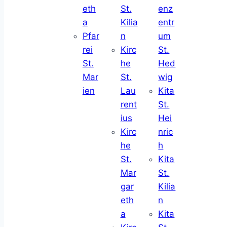
eth
St.
enz
a
Kilia
entr
Pfar
n
um
rei
Kirc
St.
St.
he
Hed
Mar
St.
wig
ien
Lau
Kita
rent
St.
ius
Hei
Kirc
nric
he
h
St.
Kita
Mar
St.
gar
Kilia
eth
n
a
Kita