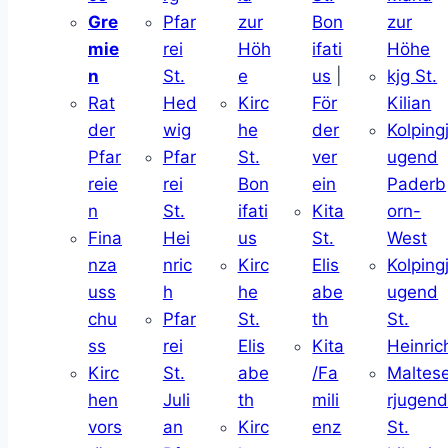
Gre
Pfar
zur
Bon
zur
mie
rei
Höh
ifati
Höhe
n
St.
e
us
|
kjg St.
Rat
Hed
Kirc
För
Kilian
der
wig
he
der
Kolping
Pfar
Pfar
St.
ver
ugend
reie
rei
Bon
ein
Paderb
n
St.
ifati
Kita
orn-
Fina
Hei
us
St.
West
nza
nric
Kirc
Elis
Kolping
uss
h
he
abe
ugend
chu
Pfar
St.
th
St.
ss
rei
Elis
Kita
Heinric
Kirc
St.
abe
/Fa
Maltes
hen
Juli
th
mili
rjugen
vors
an
Kirc
enz
St.