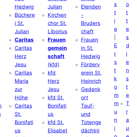
s
o
Hedwig
Julian
Elenden
t
t
Büchere
Kirchen
-
i
t
i St.
chor St.
Bruders
e
e
Julian
Liborius
chaft
|
s
j
Caritas
Frauen
Frauen
E
d
Caritas
gemein
in St.
r
i
Herz
schaft
Hedwig
s
e
Jesu
(kfd)
Förderv
t
n
Caritas
kfd
erein St.
k
s
j
Maria
Herz
Heinrich
o
t
zur
Jesu
Gedenk
m
e
Höhe
kfd St.
ort
m
T
h
Caritas
Bonifati
Tauf-
u
r
e
St.
us
und
n
a
d
Bonifati
kfd St.
Totenge
i
u
us
Elisabet
dächtni
o
e