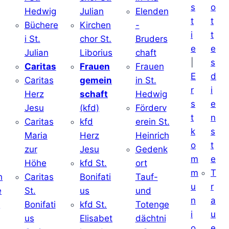
s
o
Hedwig
Julian
Elenden
t
t
Büchere
Kirchen
-
i
t
i St.
chor St.
Bruders
e
e
Julian
Liborius
chaft
|
s
j
Caritas
Frauen
Frauen
E
d
Caritas
gemein
in St.
r
i
Herz
schaft
Hedwig
s
e
Jesu
(kfd)
Förderv
t
n
Caritas
kfd
erein St.
k
s
j
Maria
Herz
Heinrich
o
t
zur
Jesu
Gedenk
m
e
Höhe
kfd St.
ort
m
T
h
Caritas
Bonifati
Tauf-
u
r
e
St.
us
und
n
a
d
Bonifati
kfd St.
Totenge
i
u
us
Elisabet
dächtni
o
e