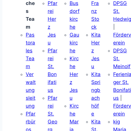
che
Pfar
Bus
Fra
DPSG
s
rei
dorf
nz
St.
Tea
Her
kirc
Sto
Hedwi
m
z
he
ck
|
Pas
Jes
Gau
Kita
Förder
tora
u
kirc
Her
erein
les
Pfar
he
z
DPSG
Tea
rei
Kirc
Jes
St.
m
St.
he
u
Meinolf
Ver
Bon
Her
Kita
Ferienl
walt
ifati
z
Spri
ger St.
ung
us
Jes
ngb
Bonifat
sleit
Pfar
u
ach
us
|
ung
rei
Kirc
höf
Förder
Pfar
St.
he
e
erein
rbür
Geo
Mar
Kita
kjg
os
rg
ia
St.
Maria