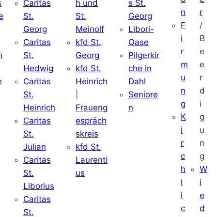
s
Caritas
h und
s St.
n
r
e
St.
St.
Georg
F
/
Georg
Meinolf
Libori-
i
B
Caritas
kfd St.
Oase
r
e
n
St.
Georg
Pilgerkir
m
e
Hedwig
kfd St.
che in
u
r
e
Caritas
Heinrich
Dahl
n
d
St.
|
Seniore
g
i
Heinrich
Fraueng
n
K
g
Caritas
espräch
i
u
St.
skreis
r
n
Julian
kfd St.
c
g
Caritas
Laurenti
h
W
St.
us
l
i
Liborius
i
e
Caritas
c
d
St.