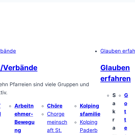
rbände
Glauben erfa
/Verbände
Glauben
erfahren
ehn Pfarreien sind viele Gruppen und
iv.
S
G
a
o
/
Arbeitn
Chöre
Kolping
k
t
d
ehmer-
Chorge
sfamilie
r
t
Bewegu
meinsch
Kolping
a
e
ng
aft St.
Paderb