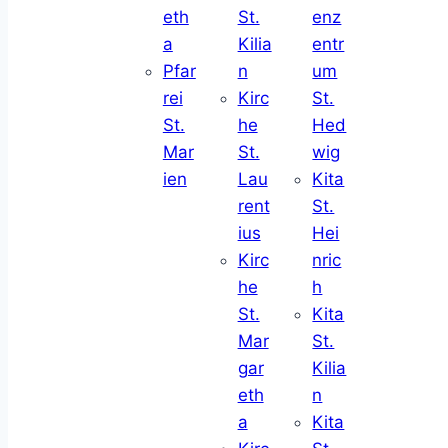
eth
St.
enz
a
Kilia
entr
Pfar
n
um
rei
Kirc
St.
St.
he
Hed
Mar
St.
wig
ien
Lau
Kita
rent
St.
ius
Hei
Kirc
nric
he
h
St.
Kita
Mar
St.
gar
Kilia
eth
n
a
Kita