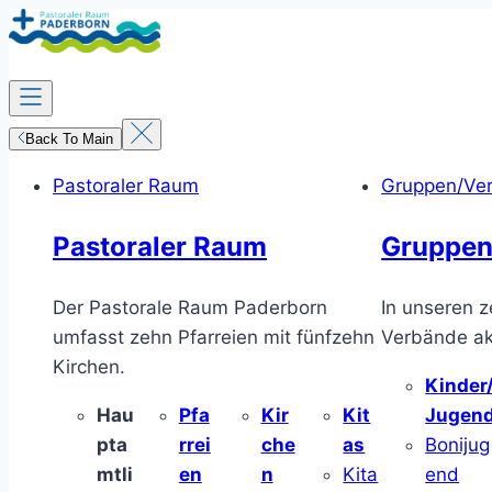
Zum
Inhalt
springen
Back To Main
Pastoraler Raum
Gruppen/Ve
Pastoraler Raum
Gruppen
Der Pastorale Raum Paderborn
In unseren z
umfasst zehn Pfarreien mit fünfzehn
Verbände akt
Kirchen.
Kinder
Hau
Pfa
Kir
Kit
Jugen
pta
rrei
che
as
Bonijug
mtli
en
n
Kita
end