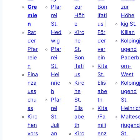
Gre
Pfar
zur
Bon
zur
mie
rei
Höh
ifati
Höhe
n
St.
e
us
|
kjg St.
Rat
Hed
Kirc
För
Kilian
der
wig
he
der
Kolping
Pfar
Pfar
St.
ver
ugend
reie
rei
Bon
ein
Paderb
n
St.
ifati
Kita
orn-
Fina
Hei
us
St.
West
nza
nric
Kirc
Elis
Kolping
uss
h
he
abe
ugend
chu
Pfar
St.
th
St.
ss
rei
Elis
Kita
Heinric
Kirc
St.
abe
/Fa
Maltes
hen
Juli
th
mili
rjugen
vors
an
Kirc
enz
St.