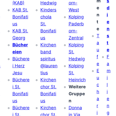
m
s
(KAB)
Hedwig
orn-
e
d
KAB St.
Kinders
West
n
i
g
Bonifati
chola
Kolping
t
e
us
St.
Paderb
e
n
v
KAB St.
Bonifati
orn-
T
s
Georg
us
Zentral
a
t
Bücher
Kirchen
Kolping
u
e
eien
band
St.
f
F
Büchere
spiritus
Hedwig
e
a
a
i Herz
@lauren
Kolping
E
m
Jesu
tius
St.
u
i
i
Büchere
Kirchen
Heinrich
c
l
i St.
chor St.
Weitere
h
i
v
Bonifati
Bonifati
Gruppe
a
e
us
us
n
r
n
Büchere
Kirchen
Donna
i
g
i St.
chor St.
in Via