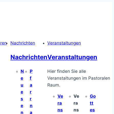
hren
Nachrichten
Veranstaltungen
Nachrichten
Veranstaltungen
N
P
Hier finden Sie alle
e
f
Veranstaltungen im Pastoralen
u
a
Raum.
e
r
Ve
Ve
Go
s
r
ra
ra
tt
e
n
ns
ns
es
n
a