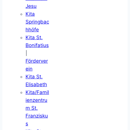
Jesu
Kita
Springbac
hhöfe
Kita St.
Bonifatius
|
Förderver
ein
Kita St.
Elisabeth
Kita/Famil
ienzentru
m St.
Franzisku
s