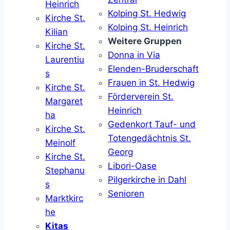
Heinrich
Kolping St. Hedwig
Kirche St.
Kolping St. Heinrich
Kilian
Weitere Gruppen
Kirche St.
Donna in Via
Laurentiu
Elenden-Bruderschaft
s
Frauen in St. Hedwig
Kirche St.
Förderverein St.
Margaret
Heinrich
ha
Gedenkort Tauf- und
Kirche St.
Totengedächtnis St.
Meinolf
Georg
Kirche St.
Libori-Oase
Stephanu
Pilgerkirche in Dahl
s
Senioren
Marktkirc
he
Kitas