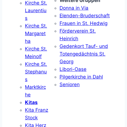
Weitere Gruppen
Kirche St.
Donna in Via
Laurentiu
Elenden-Bruderschaft
s
Frauen in St. Hedwig
Kirche St.
Förderverein St.
Margaret
Heinrich
ha
Gedenkort Tauf- und
Kirche St.
Totengedächtnis St.
Meinolf
Georg
Kirche St.
Libori-Oase
Stephanu
Pilgerkirche in Dahl
s
Senioren
Marktkirc
he
Kitas
Kita Franz
Stock
Kita Herz