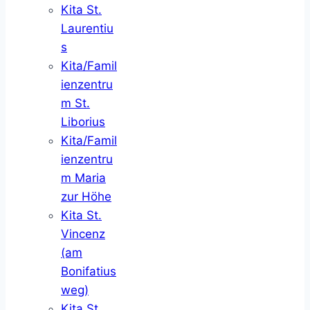
Kita St.
Laurentiu
s
Kita/Famil
ienzentru
m St.
Liborius
Kita/Famil
ienzentru
m Maria
zur Höhe
Kita St.
Vincenz
(am
Bonifatius
weg)
Kita St.