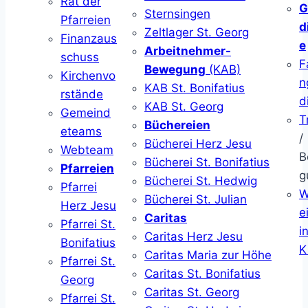
Rat der
G
Sternsingen
Pfarreien
d
Zeltlager St. Georg
Finanzaus
e
Arbeitnehmer-
schuss
F
Bewegung
(KAB)
Kirchenvo
n
KAB St. Bonifatius
rstände
d
KAB St. Georg
Gemeind
T
Büchereien
eteams
/
Bücherei Herz Jesu
Webteam
B
Bücherei St. Bonifatius
Pfarreien
g
Bücherei St. Hedwig
Pfarrei
W
Bücherei St. Julian
Herz Jesu
ei
Caritas
Pfarrei St.
i
Caritas Herz Jesu
Bonifatius
K
Caritas Maria zur Höhe
Pfarrei St.
Caritas St. Bonifatius
Georg
Caritas St. Georg
Pfarrei St.