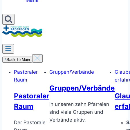
Maria
Back To Main
Pastoraler
Gruppen/Verbände
Glaub
Raum
erfahr
Gruppen/Verbände
Pastoraler
Gla
In unseren zehn Pfarreien
Raum
erfa
sind viele Gruppen und
Verbände aktiv.
Der Pastorale
S