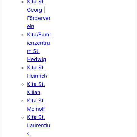
Kita St.
Georg
|
Förderver
ein
Kita/Famil
ienzentru
m St.
Hedwig
Kita St.
Heinrich
Kita St.
Kilian
Kita St.
Meinolf
Kita St.
Laurentiu
s