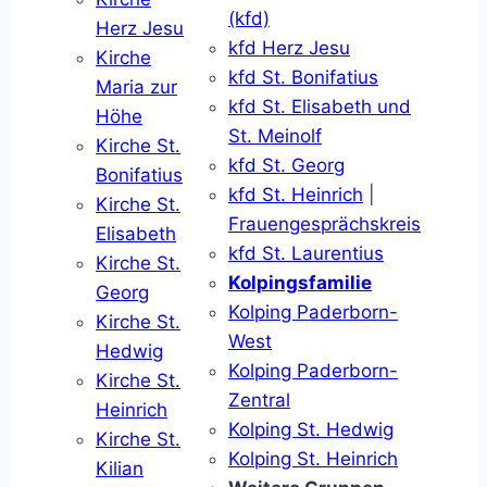
(kfd)
Herz Jesu
kfd Herz Jesu
Kirche
kfd St. Bonifatius
Maria zur
kfd St. Elisabeth und
Höhe
St. Meinolf
Kirche St.
kfd St. Georg
Bonifatius
kfd St. Heinrich
|
Kirche St.
Frauengesprächskreis
Elisabeth
kfd St. Laurentius
Kirche St.
Kolpingsfamilie
Georg
Kolping Paderborn-
Kirche St.
West
Hedwig
Kolping Paderborn-
Kirche St.
Zentral
Heinrich
Kolping St. Hedwig
Kirche St.
Kolping St. Heinrich
Kilian