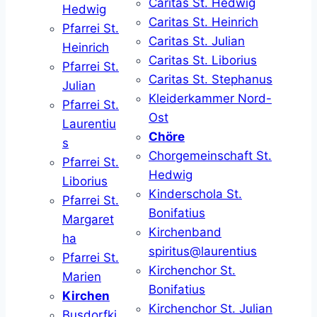
Caritas St. Hedwig
Hedwig
Caritas St. Heinrich
Pfarrei St.
Caritas St. Julian
Heinrich
Caritas St. Liborius
Pfarrei St.
Caritas St. Stephanus
Julian
Kleiderkammer Nord-
Pfarrei St.
Ost
Laurentiu
Chöre
s
Chorgemeinschaft St.
Pfarrei St.
Hedwig
Liborius
Kinderschola St.
Pfarrei St.
Bonifatius
Margaret
Kirchenband
ha
spiritus@laurentius
Pfarrei St.
Kirchenchor St.
Marien
Bonifatius
Kirchen
Kirchenchor St. Julian
Busdorfki