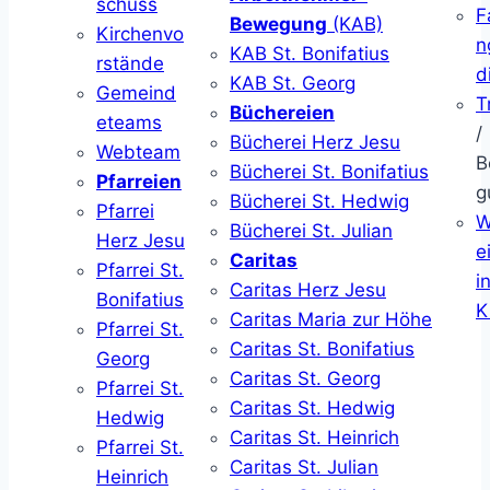
schuss
F
Bewegung
(KAB)
Kirchenvo
n
KAB St. Bonifatius
rstände
d
KAB St. Georg
Gemeind
T
Büchereien
eteams
/
Bücherei Herz Jesu
Webteam
B
Bücherei St. Bonifatius
Pfarreien
g
Bücherei St. Hedwig
Pfarrei
W
Bücherei St. Julian
Herz Jesu
ei
Caritas
Pfarrei St.
i
Caritas Herz Jesu
Bonifatius
K
Caritas Maria zur Höhe
Pfarrei St.
Caritas St. Bonifatius
Georg
Caritas St. Georg
Pfarrei St.
Caritas St. Hedwig
Hedwig
Caritas St. Heinrich
Pfarrei St.
Caritas St. Julian
Heinrich