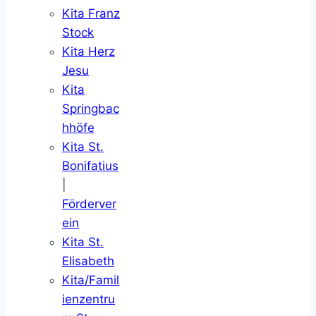
Kita Franz
Stock
Kita Herz
Jesu
Kita
Springbac
hhöfe
Kita St.
Bonifatius
|
Förderver
ein
Kita St.
Elisabeth
Kita/Famil
ienzentru