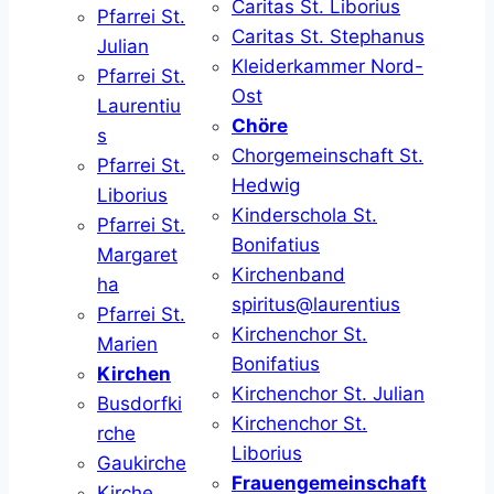
Caritas St. Liborius
Pfarrei St.
Caritas St. Stephanus
Julian
Kleiderkammer Nord-
Pfarrei St.
Ost
Laurentiu
Chöre
s
Chorgemeinschaft St.
Pfarrei St.
Hedwig
Liborius
Kinderschola St.
Pfarrei St.
Bonifatius
Margaret
Kirchenband
ha
spiritus@laurentius
Pfarrei St.
Kirchenchor St.
Marien
Bonifatius
Kirchen
Kirchenchor St. Julian
Busdorfki
Kirchenchor St.
rche
Liborius
Gaukirche
Frauengemeinschaft
Kirche