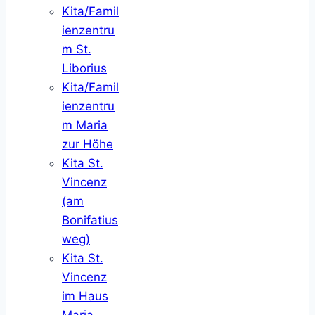
Kita/Famil
ienzentru
m St.
Liborius
Kita/Famil
ienzentru
m Maria
zur Höhe
Kita St.
Vincenz
(am
Bonifatius
weg)
Kita St.
Vincenz
im Haus