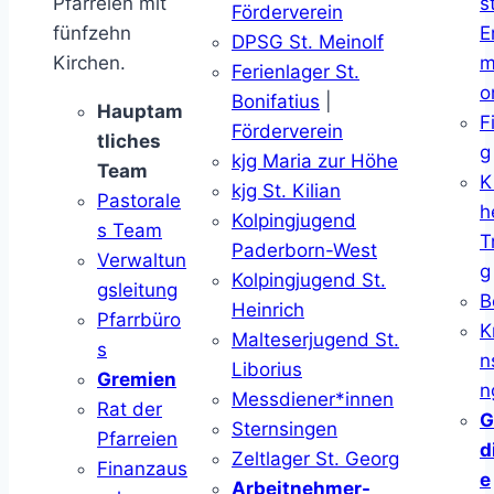
Pfarreien mit
s
Förderverein
fünfzehn
E
DPSG St. Meinolf
Kirchen.
m
Ferienlager St.
o
Bonifatius
|
Hauptam
F
Förderverein
tliches
g
kjg Maria zur Höhe
Team
K
kjg St. Kilian
Pastorale
h
Kolpingjugend
s Team
T
Paderborn-West
Verwaltun
g
Kolpingjugend St.
gsleitung
B
Heinrich
Pfarrbüro
K
Malteserjugend St.
s
n
Liborius
Gremien
n
Messdiener*innen
Rat der
G
Sternsingen
Pfarreien
d
Zeltlager St. Georg
Finanzaus
e
Arbeitnehmer-