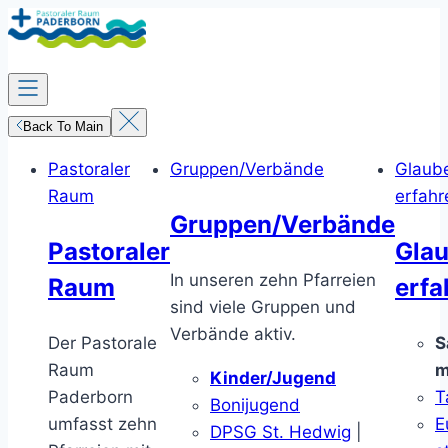
Zum
Inhalt
springen
Back To Main
Pastoraler
Gruppen/Verbände
Glaub
Raum
erfahr
Gruppen/Verbände
Pastoraler
Gla
In unseren zehn Pfarreien
Raum
erfa
sind viele Gruppen und
Verbände aktiv.
Der Pastorale
S
Raum
m
Kinder/Jugend
Paderborn
T
Bonijugend
umfasst zehn
E
DPSG St. Hedwig
|