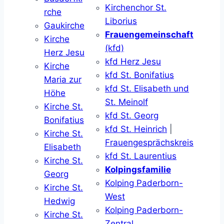
Kirchenchor St.
rche
Liborius
Gaukirche
Frauengemeinschaft
Kirche
(kfd)
Herz Jesu
kfd Herz Jesu
Kirche
kfd St. Bonifatius
Maria zur
kfd St. Elisabeth und
Höhe
St. Meinolf
Kirche St.
kfd St. Georg
Bonifatius
kfd St. Heinrich
|
Kirche St.
Frauengesprächskreis
Elisabeth
kfd St. Laurentius
Kirche St.
Kolpingsfamilie
Georg
Kolping Paderborn-
Kirche St.
West
Hedwig
Kolping Paderborn-
Kirche St.
Zentral