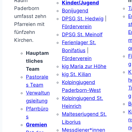
Raum
m
Kinder/Jugend
Paderborn
T
Bonijugend
umfasst zehn
E
DPSG St. Hedwig
|
Pfarreien mit
s
Förderverein
fünfzehn
E
DPSG St. Meinolf
Kirchen.
m
Ferienlager St.
o
Bonifatius
|
Hauptam
F
Förderverein
tliches
g
kjg Maria zur Höhe
Team
K
kjg St. Kilian
Pastorale
h
Kolpingjugend
s Team
T
Paderborn-West
Verwaltun
g
Kolpingjugend St.
gsleitung
B
Heinrich
Pfarrbüro
K
Malteserjugend St.
s
n
Liborius
Gremien
n
Messdiener*innen