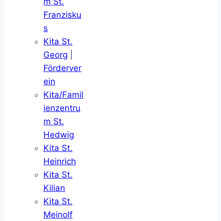
m St.
Franzisku
s
Kita St.
Georg
|
Förderver
ein
Kita/Famil
ienzentru
m St.
Hedwig
Kita St.
Heinrich
Kita St.
Kilian
Kita St.
Meinolf