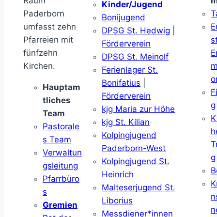
Raum
m
Kinder/Jugend
Paderborn
T
Bonijugend
umfasst zehn
E
DPSG St. Hedwig
|
Pfarreien mit
s
Förderverein
fünfzehn
E
DPSG St. Meinolf
Kirchen.
m
Ferienlager St.
o
Bonifatius
|
Hauptam
F
Förderverein
tliches
g
kjg Maria zur Höhe
Team
K
kjg St. Kilian
Pastorale
h
Kolpingjugend
s Team
T
Paderborn-West
Verwaltun
g
Kolpingjugend St.
gsleitung
B
Heinrich
Pfarrbüro
K
Malteserjugend St.
s
n
Liborius
Gremien
n
Messdiener*innen