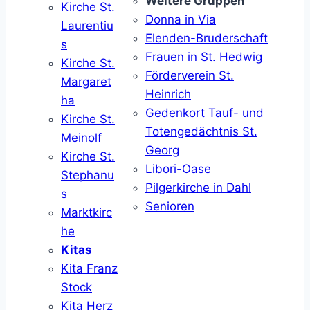
Weitere Gruppen
Kirche St.
Donna in Via
Laurentiu
Elenden-Bruderschaft
s
Frauen in St. Hedwig
Kirche St.
Förderverein St.
Margaret
Heinrich
ha
Gedenkort Tauf- und
Kirche St.
Totengedächtnis St.
Meinolf
Georg
Kirche St.
Libori-Oase
Stephanu
Pilgerkirche in Dahl
s
Senioren
Marktkirc
he
Kitas
Kita Franz
Stock
Kita Herz