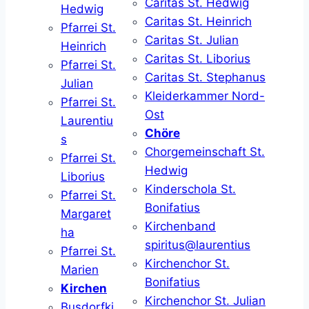
Caritas St. Hedwig
Hedwig
Caritas St. Heinrich
Pfarrei St.
Caritas St. Julian
Heinrich
Caritas St. Liborius
Pfarrei St.
Caritas St. Stephanus
Julian
Kleiderkammer Nord-
Pfarrei St.
Ost
Laurentiu
Chöre
s
Chorgemeinschaft St.
Pfarrei St.
Hedwig
Liborius
Kinderschola St.
Pfarrei St.
Bonifatius
Margaret
Kirchenband
ha
spiritus@laurentius
Pfarrei St.
Kirchenchor St.
Marien
Bonifatius
Kirchen
Kirchenchor St. Julian
Busdorfki