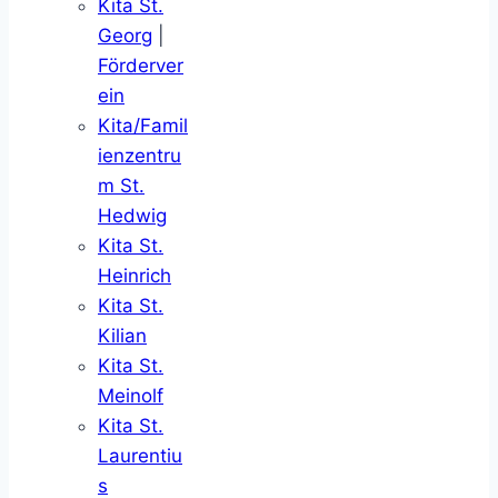
Kita St.
Georg
|
Förderver
ein
Kita/Famil
ienzentru
m St.
Hedwig
Kita St.
Heinrich
Kita St.
Kilian
Kita St.
Meinolf
Kita St.
Laurentiu
s