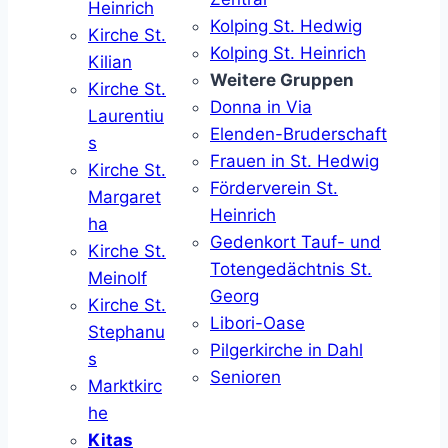
Heinrich
Kolping St. Hedwig
Kirche St.
Kolping St. Heinrich
Kilian
Weitere Gruppen
Kirche St.
Donna in Via
Laurentiu
Elenden-Bruderschaft
s
Frauen in St. Hedwig
Kirche St.
Förderverein St.
Margaret
Heinrich
ha
Gedenkort Tauf- und
Kirche St.
Totengedächtnis St.
Meinolf
Georg
Kirche St.
Libori-Oase
Stephanu
Pilgerkirche in Dahl
s
Senioren
Marktkirc
he
Kitas