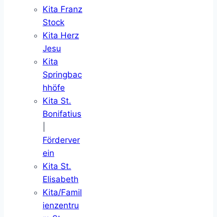
Kita Franz
Stock
Kita Herz
Jesu
Kita
Springbac
hhöfe
Kita St.
Bonifatius
|
Förderver
ein
Kita St.
Elisabeth
Kita/Famil
ienzentru