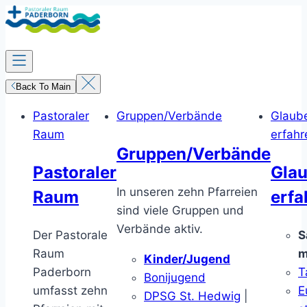
Zum
Inhalt
springen
Back To Main
Pastoraler
Gruppen/Verbände
Glaub
Raum
erfahr
Gruppen/Verbände
Pastoraler
Gla
In unseren zehn Pfarreien
Raum
erfa
sind viele Gruppen und
Verbände aktiv.
Der Pastorale
S
Raum
m
Kinder/Jugend
Paderborn
T
Bonijugend
umfasst zehn
E
DPSG St. Hedwig
|