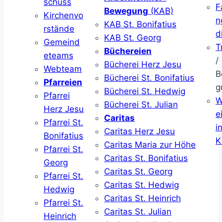
schuss
F
Bewegung
(KAB)
Kirchenvo
n
KAB St. Bonifatius
rstände
d
KAB St. Georg
Gemeind
T
Büchereien
eteams
/
Bücherei Herz Jesu
Webteam
B
Bücherei St. Bonifatius
Pfarreien
g
Bücherei St. Hedwig
Pfarrei
W
Bücherei St. Julian
Herz Jesu
ei
Caritas
Pfarrei St.
i
Caritas Herz Jesu
Bonifatius
K
Caritas Maria zur Höhe
Pfarrei St.
Caritas St. Bonifatius
Georg
Caritas St. Georg
Pfarrei St.
Caritas St. Hedwig
Hedwig
Caritas St. Heinrich
Pfarrei St.
Caritas St. Julian
Heinrich