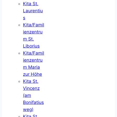
Kita St.
Laurentiu
s
Kita/Famil
ienzentru
m St.
Liborius
Kita/Famil
ienzentru
m Maria
zur Höhe
Kita St.
Vincenz
(am
Bonifatius
weg)
Kita St.