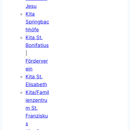
Jesu
Kita
Springbac
hhöfe
Kita St.
Bonifatius
|
Förderver
ein
Kita St.
Elisabeth
Kita/Famil
ienzentru
m St.
Franzisku
s