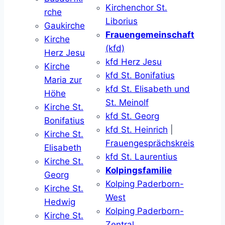
Kirchenchor St.
rche
Liborius
Gaukirche
Frauengemeinschaft
Kirche
(kfd)
Herz Jesu
kfd Herz Jesu
Kirche
kfd St. Bonifatius
Maria zur
kfd St. Elisabeth und
Höhe
St. Meinolf
Kirche St.
kfd St. Georg
Bonifatius
kfd St. Heinrich
|
Kirche St.
Frauengesprächskreis
Elisabeth
kfd St. Laurentius
Kirche St.
Kolpingsfamilie
Georg
Kolping Paderborn-
Kirche St.
West
Hedwig
Kolping Paderborn-
Kirche St.
Zentral