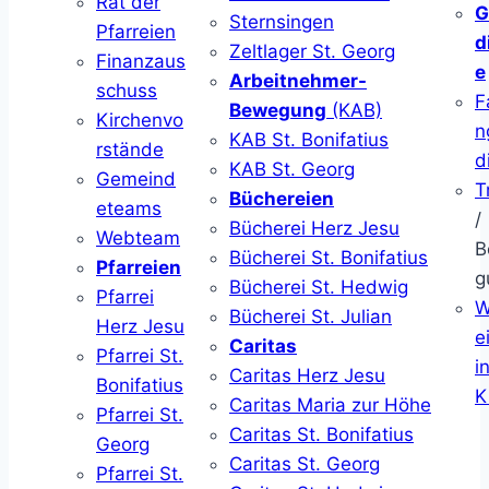
Rat der
G
Sternsingen
Pfarreien
d
Zeltlager St. Georg
Finanzaus
e
Arbeitnehmer-
schuss
F
Bewegung
(KAB)
Kirchenvo
n
KAB St. Bonifatius
rstände
d
KAB St. Georg
Gemeind
T
Büchereien
eteams
/
Bücherei Herz Jesu
Webteam
B
Bücherei St. Bonifatius
Pfarreien
g
Bücherei St. Hedwig
Pfarrei
W
Bücherei St. Julian
Herz Jesu
ei
Caritas
Pfarrei St.
i
Caritas Herz Jesu
Bonifatius
K
Caritas Maria zur Höhe
Pfarrei St.
Caritas St. Bonifatius
Georg
Caritas St. Georg
Pfarrei St.