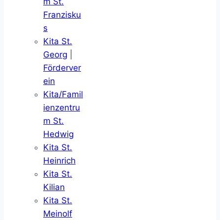
m St.
Franzisku
s
Kita St.
Georg
|
Förderver
ein
Kita/Famil
ienzentru
m St.
Hedwig
Kita St.
Heinrich
Kita St.
Kilian
Kita St.
Meinolf