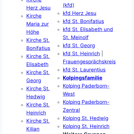
(kfd)
Herz Jesu
kfd Herz Jesu
Kirche
kfd St. Bonifatius
Maria zur
kfd St. Elisabeth und
Höhe
St. Meinolf
Kirche St.
kfd St. Georg
Bonifatius
kfd St. Heinrich
|
Kirche St.
Frauengesprächskreis
Elisabeth
kfd St. Laurentius
Kirche St.
Kolpingsfamilie
Georg
Kolping Paderborn-
Kirche St.
West
Hedwig
Kolping Paderborn-
Kirche St.
Zentral
Heinrich
Kolping St. Hedwig
Kirche St.
Kolping St. Heinrich
Kilian