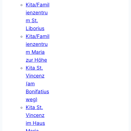
Kita/Famil
ienzentru
m St.
Liborius
Kita/Famil
ienzentru
m Maria
zur Höhe
Kita St.
Vincenz
(am
Bonifatius
weg)
Kita St.
Vincenz
im Haus