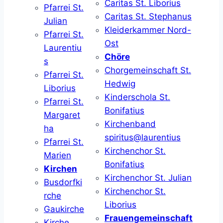
Caritas St. Liborius
Pfarrei St.
Caritas St. Stephanus
Julian
Kleiderkammer Nord-
Pfarrei St.
Ost
Laurentiu
Chöre
s
Chorgemeinschaft St.
Pfarrei St.
Hedwig
Liborius
Kinderschola St.
Pfarrei St.
Bonifatius
Margaret
Kirchenband
ha
spiritus@laurentius
Pfarrei St.
Kirchenchor St.
Marien
Bonifatius
Kirchen
Kirchenchor St. Julian
Busdorfki
Kirchenchor St.
rche
Liborius
Gaukirche
Frauengemeinschaft
Kirche