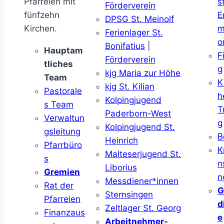
Pfarreien mit
s
Förderverein
fünfzehn
E
DPSG St. Meinolf
Kirchen.
m
Ferienlager St.
o
Bonifatius
|
Hauptam
F
Förderverein
tliches
g
kjg Maria zur Höhe
Team
K
kjg St. Kilian
Pastorale
h
Kolpingjugend
s Team
T
Paderborn-West
Verwaltun
g
Kolpingjugend St.
gsleitung
B
Heinrich
Pfarrbüro
K
Malteserjugend St.
s
n
Liborius
Gremien
n
Messdiener*innen
Rat der
G
Sternsingen
Pfarreien
d
Zeltlager St. Georg
Finanzaus
e
Arbeitnehmer-