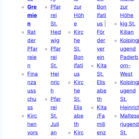
Gre
Pfar
zur
Bon
zur
mie
rei
Höh
ifati
Höhe
n
St.
e
us
|
kjg St.
Rat
Hed
Kirc
För
Kilian
der
wig
he
der
Kolping
Pfar
Pfar
St.
ver
ugend
reie
rei
Bon
ein
Paderb
n
St.
ifati
Kita
orn-
Fina
Hei
us
St.
West
nza
nric
Kirc
Elis
Kolping
uss
h
he
abe
ugend
chu
Pfar
St.
th
St.
ss
rei
Elis
Kita
Heinric
Kirc
St.
abe
/Fa
Maltes
hen
Juli
th
mili
rjugen
vors
an
Kirc
enz
St.