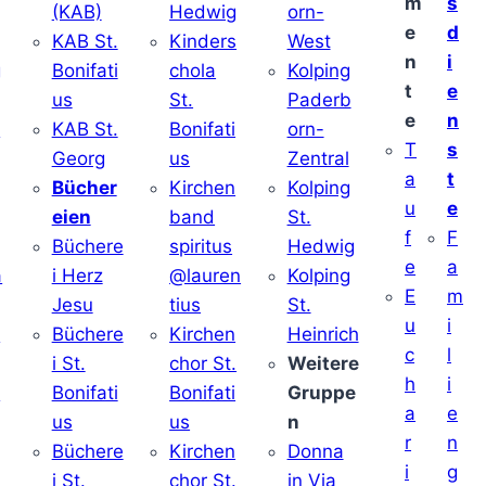
m
s
(KAB)
Hedwig
orn-
e
d
KAB St.
Kinders
West
n
i
g
Bonifati
chola
Kolping
t
e
us
St.
Paderb
e
n
v
KAB St.
Bonifati
orn-
T
s
Georg
us
Zentral
a
t
Bücher
Kirchen
Kolping
u
e
eien
band
St.
f
F
Büchere
spiritus
Hedwig
e
a
a
i Herz
@lauren
Kolping
E
m
Jesu
tius
St.
u
i
i
Büchere
Kirchen
Heinrich
c
l
i St.
chor St.
Weitere
h
i
v
Bonifati
Bonifati
Gruppe
a
e
us
us
n
r
n
Büchere
Kirchen
Donna
i
g
i St.
chor St.
in Via