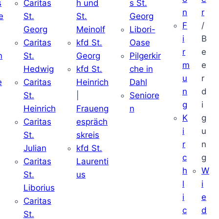
s
Caritas
h und
s St.
n
r
e
St.
St.
Georg
F
/
Georg
Meinolf
Libori-
i
B
Caritas
kfd St.
Oase
r
e
n
St.
Georg
Pilgerkir
m
e
Hedwig
kfd St.
che in
u
r
e
Caritas
Heinrich
Dahl
n
d
St.
|
Seniore
g
i
Heinrich
Fraueng
n
K
g
Caritas
espräch
i
u
St.
skreis
r
n
Julian
kfd St.
c
g
Caritas
Laurenti
h
W
St.
us
l
i
Liborius
i
e
Caritas
c
d
St.