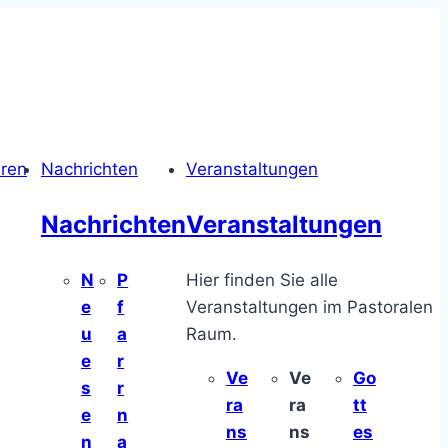
hren
Nachrichten
Veranstaltungen
Nachrichten
Veranstaltungen
N
P
Hier finden Sie alle
e
f
Veranstaltungen im Pastoralen
u
a
Raum.
e
r
Ve
Ve
Go
s
r
ra
ra
tt
e
n
ns
ns
es
n
a