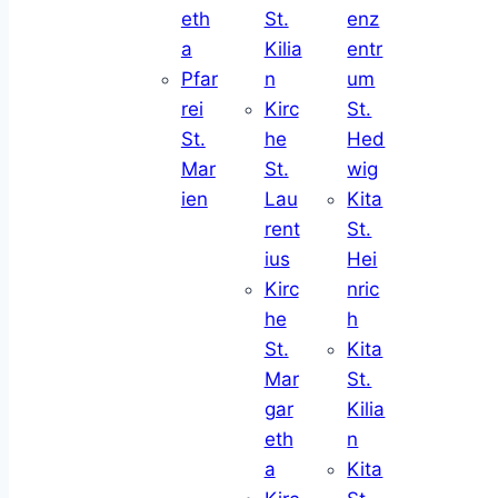
eth
St.
enz
a
Kilia
entr
Pfar
n
um
rei
Kirc
St.
St.
he
Hed
Mar
St.
wig
ien
Lau
Kita
rent
St.
ius
Hei
Kirc
nric
he
h
St.
Kita
Mar
St.
gar
Kilia
eth
n
a
Kita