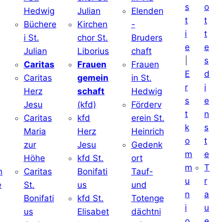
s
o
Hedwig
Julian
Elenden
t
t
Büchere
Kirchen
-
i
t
i St.
chor St.
Bruders
e
e
Julian
Liborius
chaft
|
s
j
Caritas
Frauen
Frauen
E
d
Caritas
gemein
in St.
r
i
Herz
schaft
Hedwig
s
e
Jesu
(kfd)
Förderv
t
n
Caritas
kfd
erein St.
k
s
j
Maria
Herz
Heinrich
o
t
zur
Jesu
Gedenk
m
e
Höhe
kfd St.
ort
m
T
h
Caritas
Bonifati
Tauf-
u
r
e
St.
us
und
n
a
d
Bonifati
kfd St.
Totenge
i
u
us
Elisabet
dächtni
o
e