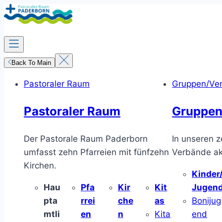
Zum
Inhalt
springen
Back To Main
Pastoraler Raum
Gruppen/Ve
Pastoraler Raum
Gruppen
Der Pastorale Raum Paderborn
In unseren z
umfasst zehn Pfarreien mit fünfzehn
Verbände akt
Kirchen.
Kinder
Hau
Pfa
Kir
Kit
Jugen
pta
rrei
che
as
Bonijug
mtli
en
n
Kita
end