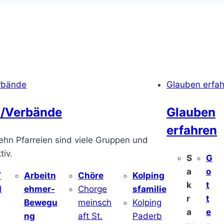
rbände
Glauben erfa
/Verbände
Glauben
erfahren
ehn Pfarreien sind viele Gruppen und
iv.
S
G
a
o
/
Arbeitn
Chöre
Kolping
k
t
d
ehmer-
Chorge
sfamilie
r
t
Bewegu
meinsch
Kolping
a
e
ng
aft St.
Paderb