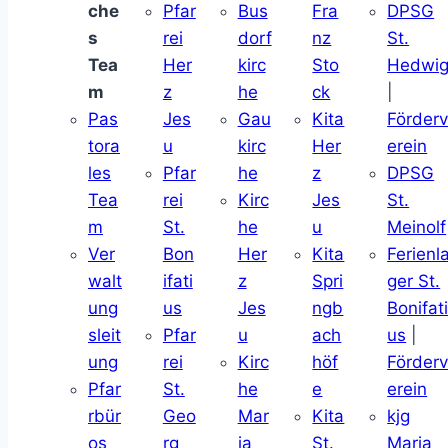
che
Pfar
Bus
Fra
DPSG
s
rei
dorf
nz
St.
Tea
Her
kirc
Sto
Hedwi
m
z
he
ck
|
Pas
Jes
Gau
Kita
Förder
tora
u
kirc
Her
erein
les
Pfar
he
z
DPSG
Tea
rei
Kirc
Jes
St.
m
St.
he
u
Meinolf
Ver
Bon
Her
Kita
Ferienl
walt
ifati
z
Spri
ger St.
ung
us
Jes
ngb
Bonifat
sleit
Pfar
u
ach
us
|
ung
rei
Kirc
höf
Förder
Pfar
St.
he
e
erein
rbür
Geo
Mar
Kita
kjg
os
rg
ia
St.
Maria