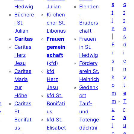
s
o
Hedwig
Julian
Elenden
t
t
Büchere
Kirchen
-
i
t
i St.
chor St.
Bruders
e
e
Julian
Liborius
chaft
|
s
j
Caritas
Frauen
Frauen
E
d
Caritas
gemein
in St.
r
i
Herz
schaft
Hedwig
s
e
Jesu
(kfd)
Förderv
t
n
Caritas
kfd
erein St.
k
s
j
Maria
Herz
Heinrich
o
t
zur
Jesu
Gedenk
m
e
Höhe
kfd St.
ort
m
T
h
Caritas
Bonifati
Tauf-
u
r
e
St.
us
und
n
a
d
Bonifati
kfd St.
Totenge
i
u
us
Elisabet
dächtni
o
e