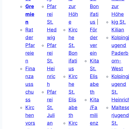
Gre
Pfar
zur
Bon
zur
mie
rei
Höh
ifati
Höhe
n
St.
e
us
|
kjg St.
Rat
Hed
Kirc
För
Kilian
der
wig
he
der
Kolping
Pfar
Pfar
St.
ver
ugend
reie
rei
Bon
ein
Paderb
n
St.
ifati
Kita
orn-
Fina
Hei
us
St.
West
nza
nric
Kirc
Elis
Kolping
uss
h
he
abe
ugend
chu
Pfar
St.
th
St.
ss
rei
Elis
Kita
Heinric
Kirc
St.
abe
/Fa
Maltes
hen
Juli
th
mili
rjugen
vors
an
Kirc
enz
St.