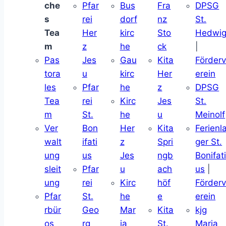
che
Pfar
Bus
Fra
DPSG
s
rei
dorf
nz
St.
Tea
Her
kirc
Sto
Hedwi
m
z
he
ck
|
Pas
Jes
Gau
Kita
Förder
tora
u
kirc
Her
erein
les
Pfar
he
z
DPSG
Tea
rei
Kirc
Jes
St.
m
St.
he
u
Meinolf
Ver
Bon
Her
Kita
Ferienl
walt
ifati
z
Spri
ger St.
ung
us
Jes
ngb
Bonifat
sleit
Pfar
u
ach
us
|
ung
rei
Kirc
höf
Förder
Pfar
St.
he
e
erein
rbür
Geo
Mar
Kita
kjg
os
rg
ia
St.
Maria