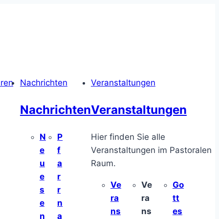
hren
Nachrichten
Veranstaltungen
Nachrichten
Veranstaltungen
N
P
Hier finden Sie alle
e
f
Veranstaltungen im Pastoralen
u
a
Raum.
e
r
Ve
Ve
Go
s
r
ra
ra
tt
e
n
ns
ns
es
n
a