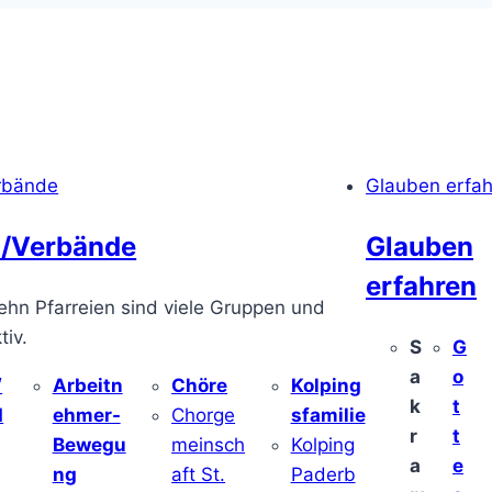
rbände
Glauben erfa
/Verbände
Glauben
erfahren
ehn Pfarreien sind viele Gruppen und
iv.
S
G
a
o
/
Arbeitn
Chöre
Kolping
k
t
d
ehmer-
Chorge
sfamilie
r
t
Bewegu
meinsch
Kolping
a
e
ng
aft St.
Paderb