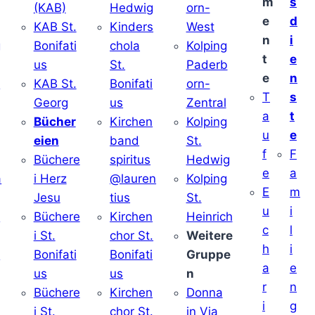
m
s
(KAB)
Hedwig
orn-
e
d
KAB St.
Kinders
West
n
i
g
Bonifati
chola
Kolping
t
e
us
St.
Paderb
e
n
v
KAB St.
Bonifati
orn-
T
s
Georg
us
Zentral
a
t
Bücher
Kirchen
Kolping
u
e
eien
band
St.
f
F
Büchere
spiritus
Hedwig
e
a
a
i Herz
@lauren
Kolping
E
m
Jesu
tius
St.
u
i
i
Büchere
Kirchen
Heinrich
c
l
i St.
chor St.
Weitere
h
i
v
Bonifati
Bonifati
Gruppe
a
e
us
us
n
r
n
Büchere
Kirchen
Donna
i
g
i St.
chor St.
in Via