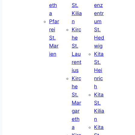
eth
St.
enz
a
Kilia
entr
Pfar
n
um
rei
Kirc
St.
St.
he
Hed
Mar
St.
wig
ien
Lau
Kita
rent
St.
ius
Hei
Kirc
nric
he
h
St.
Kita
Mar
St.
gar
Kilia
eth
n
a
Kita