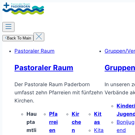
Zum
Inhalt
springen
Back To Main
Pastoraler Raum
Gruppen/Ve
Pastoraler Raum
Gruppen
Der Pastorale Raum Paderborn
In unseren z
umfasst zehn Pfarreien mit fünfzehn
Verbände akt
Kirchen.
Kinder
Hau
Pfa
Kir
Kit
Jugen
pta
rrei
che
as
Bonijug
mtli
en
n
Kita
end