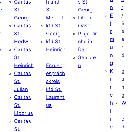
s
Caritas
h und
s St.
n
r
e
St.
St.
Georg
F
/
Georg
Meinolf
Libori-
i
B
Caritas
kfd St.
Oase
r
e
n
St.
Georg
Pilgerkir
m
e
Hedwig
kfd St.
che in
u
r
e
Caritas
Heinrich
Dahl
n
d
St.
|
Seniore
g
i
Heinrich
Fraueng
n
K
g
Caritas
espräch
i
u
St.
skreis
r
n
Julian
kfd St.
c
g
Caritas
Laurenti
h
W
St.
us
l
i
Liborius
i
e
Caritas
c
d
St.