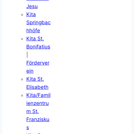
Jesu
Kita
Springbac
hhöfe
Kita St.
Bonifatius
|
Förderver
ein
Kita St.
Elisabeth
Kita/Famil
ienzentru
m St.
Franzisku
s