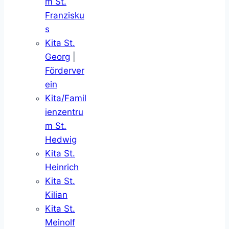
m St.
Franzisku
s
Kita St.
Georg
|
Förderver
ein
Kita/Famil
ienzentru
m St.
Hedwig
Kita St.
Heinrich
Kita St.
Kilian
Kita St.
Meinolf