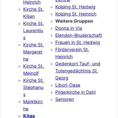
Heinrich
Kolping St. Hedwig
Kirche St.
Kolping St. Heinrich
Kilian
Weitere Gruppen
Kirche St.
Donna in Via
Laurentiu
Elenden-Bruderschaft
s
Frauen in St. Hedwig
Kirche St.
Förderverein St.
Margaret
Heinrich
ha
Gedenkort Tauf- und
Kirche St.
Totengedächtnis St.
Meinolf
Georg
Kirche St.
Libori-Oase
Stephanu
Pilgerkirche in Dahl
s
Senioren
Marktkirc
he
Kitas