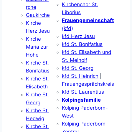
Kirchenchor St.
rche
Liborius
Gaukirche
Frauengemeinschaft
Kirche
(kfd)
Herz Jesu
kfd Herz Jesu
Kirche
kfd St. Bonifatius
Maria zur
kfd St. Elisabeth und
Höhe
St. Meinolf
Kirche St.
kfd St. Georg
Bonifatius
kfd St. Heinrich
|
Kirche St.
Frauengesprächskreis
Elisabeth
kfd St. Laurentius
Kirche St.
Kolpingsfamilie
Georg
Kolping Paderborn-
Kirche St.
West
Hedwig
Kolping Paderborn-
Kirche St.
Zentral