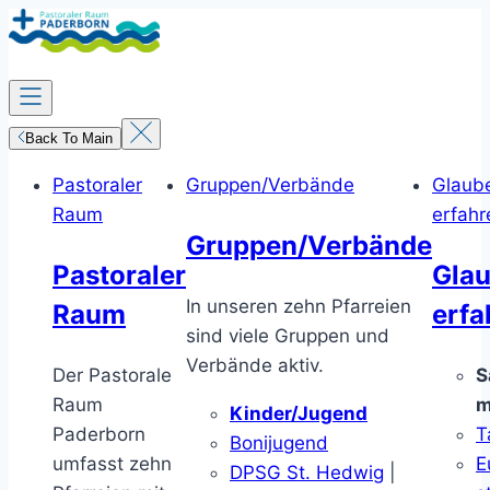
Zum
Inhalt
springen
Back To Main
Pastoraler
Gruppen/Verbände
Glaub
Raum
erfahr
Gruppen/Verbände
Pastoraler
Gla
In unseren zehn Pfarreien
Raum
erfa
sind viele Gruppen und
Verbände aktiv.
Der Pastorale
S
Raum
m
Kinder/Jugend
Paderborn
T
Bonijugend
umfasst zehn
E
DPSG St. Hedwig
|