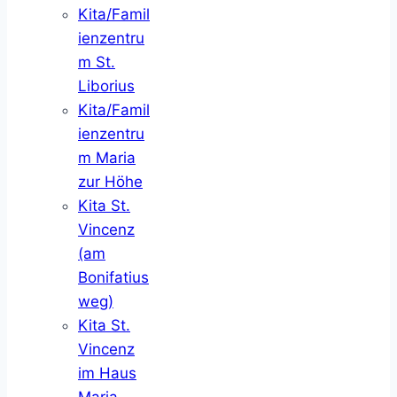
Kita/Famil
ienzentru
m St.
Liborius
Kita/Famil
ienzentru
m Maria
zur Höhe
Kita St.
Vincenz
(am
Bonifatius
weg)
Kita St.
Vincenz
im Haus