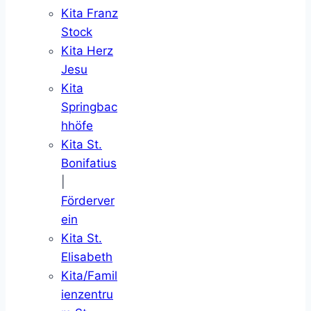
Kita Franz
Stock
Kita Herz
Jesu
Kita
Springbac
hhöfe
Kita St.
Bonifatius
|
Förderver
ein
Kita St.
Elisabeth
Kita/Famil
ienzentru