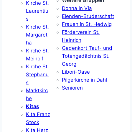
Weitere Gruppen
Kirche St.
Donna in Via
Laurentiu
Elenden-Bruderschaft
s
Frauen in St. Hedwig
Kirche St.
Förderverein St.
Margaret
Heinrich
ha
Gedenkort Tauf- und
Kirche St.
Totengedächtnis St.
Meinolf
Georg
Kirche St.
Libori-Oase
Stephanu
Pilgerkirche in Dahl
s
Senioren
Marktkirc
he
Kitas
Kita Franz
Stock
Kita Herz