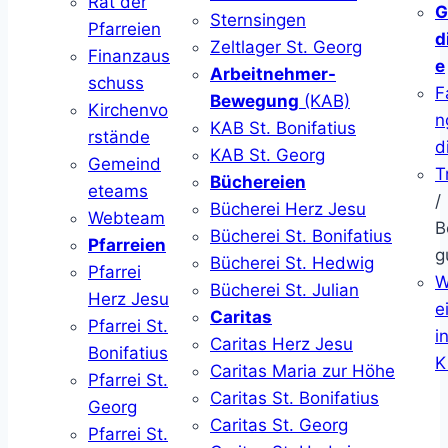
Rat der
G
Sternsingen
Pfarreien
d
Zeltlager St. Georg
Finanzaus
e
Arbeitnehmer-
schuss
F
Bewegung
(KAB)
Kirchenvo
n
KAB St. Bonifatius
rstände
d
KAB St. Georg
Gemeind
T
Büchereien
eteams
/
Bücherei Herz Jesu
Webteam
B
Bücherei St. Bonifatius
Pfarreien
g
Bücherei St. Hedwig
Pfarrei
W
Bücherei St. Julian
Herz Jesu
ei
Caritas
Pfarrei St.
i
Caritas Herz Jesu
Bonifatius
K
Caritas Maria zur Höhe
Pfarrei St.
Caritas St. Bonifatius
Georg
Caritas St. Georg
Pfarrei St.