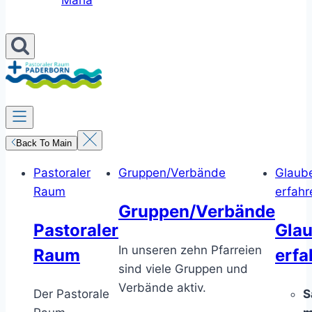
Maria
Back To Main
Pastoraler
Gruppen/Verbände
Glaub
Raum
erfahr
Gruppen/Verbände
Pastoraler
Gla
In unseren zehn Pfarreien
Raum
erfa
sind viele Gruppen und
Verbände aktiv.
Der Pastorale
S