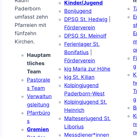
Raum
m
Kinder/Jugend
Paderborn
T
Bonijugend
umfasst zehn
E
DPSG St. Hedwig
|
Pfarreien mit
s
Förderverein
fünfzehn
E
DPSG St. Meinolf
Kirchen.
m
Ferienlager St.
o
Bonifatius
|
Hauptam
F
Förderverein
tliches
g
kjg Maria zur Höhe
Team
K
kjg St. Kilian
Pastorale
h
Kolpingjugend
s Team
T
Paderborn-West
Verwaltun
g
Kolpingjugend St.
gsleitung
B
Heinrich
Pfarrbüro
K
Malteserjugend St.
s
n
Liborius
Gremien
n
Messdiener*innen