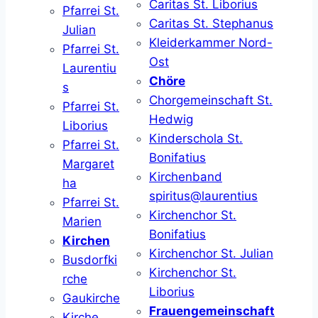
Caritas St. Liborius
Pfarrei St.
Caritas St. Stephanus
Julian
Kleiderkammer Nord-
Pfarrei St.
Ost
Laurentiu
Chöre
s
Chorgemeinschaft St.
Pfarrei St.
Hedwig
Liborius
Kinderschola St.
Pfarrei St.
Bonifatius
Margaret
Kirchenband
ha
spiritus@laurentius
Pfarrei St.
Kirchenchor St.
Marien
Bonifatius
Kirchen
Kirchenchor St. Julian
Busdorfki
Kirchenchor St.
rche
Liborius
Gaukirche
Frauengemeinschaft
Kirche