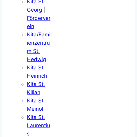
Kita St.
Georg
|
Förderver
ein
Kita/Famil
ienzentru
m St.
Hedwig
Kita St.
Heinrich
Kita St.
Kilian
Kita St.
Meinolf
Kita St.
Laurentiu
s