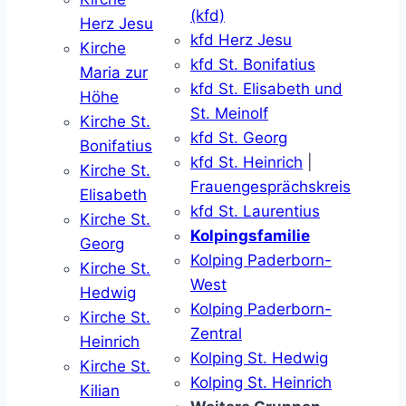
(kfd)
Herz Jesu
kfd Herz Jesu
Kirche
kfd St. Bonifatius
Maria zur
kfd St. Elisabeth und
Höhe
St. Meinolf
Kirche St.
kfd St. Georg
Bonifatius
kfd St. Heinrich
|
Kirche St.
Frauengesprächskreis
Elisabeth
kfd St. Laurentius
Kirche St.
Kolpingsfamilie
Georg
Kolping Paderborn-
Kirche St.
West
Hedwig
Kolping Paderborn-
Kirche St.
Zentral
Heinrich
Kolping St. Hedwig
Kirche St.
Kolping St. Heinrich
Kilian