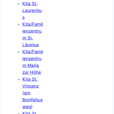
Kita St.
Laurentiu
s
Kita/Famil
ienzentru
m St.
Liborius
Kita/Famil
ienzentru
m Maria
zur Höhe
Kita St.
Vincenz
(am
Bonifatius
weg)
Kita St.