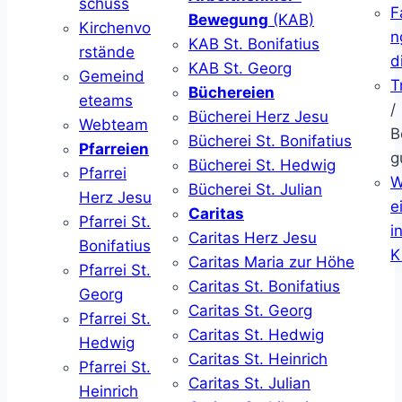
schuss
F
Bewegung
(KAB)
Kirchenvo
n
KAB St. Bonifatius
rstände
d
KAB St. Georg
Gemeind
T
Büchereien
eteams
/
Bücherei Herz Jesu
Webteam
B
Bücherei St. Bonifatius
Pfarreien
g
Bücherei St. Hedwig
Pfarrei
W
Bücherei St. Julian
Herz Jesu
ei
Caritas
Pfarrei St.
i
Caritas Herz Jesu
Bonifatius
K
Caritas Maria zur Höhe
Pfarrei St.
Caritas St. Bonifatius
Georg
Caritas St. Georg
Pfarrei St.
Caritas St. Hedwig
Hedwig
Caritas St. Heinrich
Pfarrei St.
Caritas St. Julian
Heinrich