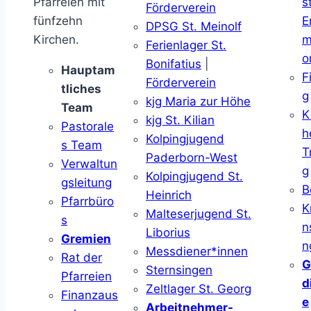
Pfarreien mit
s
Förderverein
fünfzehn
E
DPSG St. Meinolf
Kirchen.
m
Ferienlager St.
o
Bonifatius
|
Hauptam
F
Förderverein
tliches
g
kjg Maria zur Höhe
Team
K
kjg St. Kilian
Pastorale
h
Kolpingjugend
s Team
T
Paderborn-West
Verwaltun
g
Kolpingjugend St.
gsleitung
B
Heinrich
Pfarrbüro
K
Malteserjugend St.
s
n
Liborius
Gremien
n
Messdiener*innen
Rat der
G
Sternsingen
Pfarreien
d
Zeltlager St. Georg
Finanzaus
e
Arbeitnehmer-