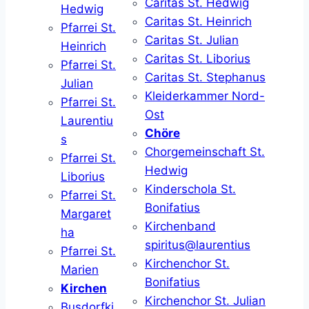
Caritas St. Hedwig
Hedwig
Caritas St. Heinrich
Pfarrei St.
Caritas St. Julian
Heinrich
Caritas St. Liborius
Pfarrei St.
Caritas St. Stephanus
Julian
Kleiderkammer Nord-
Pfarrei St.
Ost
Laurentiu
Chöre
s
Chorgemeinschaft St.
Pfarrei St.
Hedwig
Liborius
Kinderschola St.
Pfarrei St.
Bonifatius
Margaret
Kirchenband
ha
spiritus@laurentius
Pfarrei St.
Kirchenchor St.
Marien
Bonifatius
Kirchen
Kirchenchor St. Julian
Busdorfki