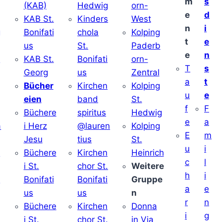
m
s
(KAB)
Hedwig
orn-
e
d
KAB St.
Kinders
West
n
i
g
Bonifati
chola
Kolping
t
e
us
St.
Paderb
e
n
v
KAB St.
Bonifati
orn-
T
s
Georg
us
Zentral
a
t
Bücher
Kirchen
Kolping
u
e
eien
band
St.
f
F
Büchere
spiritus
Hedwig
e
a
a
i Herz
@lauren
Kolping
E
m
Jesu
tius
St.
u
i
i
Büchere
Kirchen
Heinrich
c
l
i St.
chor St.
Weitere
h
i
v
Bonifati
Bonifati
Gruppe
a
e
us
us
n
r
n
Büchere
Kirchen
Donna
i
g
i St.
chor St.
in Via