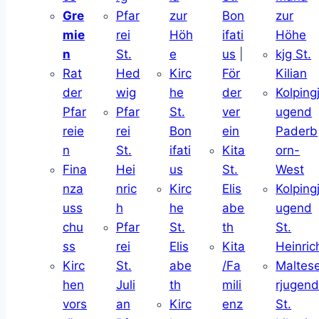
Gre
Pfar
zur
Bon
zur
mie
rei
Höh
ifati
Höhe
n
St.
e
us
|
kjg St.
Rat
Hed
Kirc
För
Kilian
der
wig
he
der
Kolping
Pfar
Pfar
St.
ver
ugend
reie
rei
Bon
ein
Paderb
n
St.
ifati
Kita
orn-
Fina
Hei
us
St.
West
nza
nric
Kirc
Elis
Kolping
uss
h
he
abe
ugend
chu
Pfar
St.
th
St.
ss
rei
Elis
Kita
Heinric
Kirc
St.
abe
/Fa
Maltes
hen
Juli
th
mili
rjugen
vors
an
Kirc
enz
St.