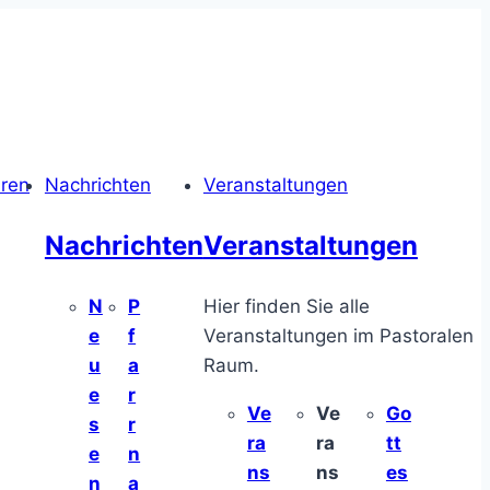
hren
Nachrichten
Veranstaltungen
Nachrichten
Veranstaltungen
N
P
Hier finden Sie alle
e
f
Veranstaltungen im Pastoralen
u
a
Raum.
e
r
Ve
Ve
Go
s
r
ra
ra
tt
e
n
ns
ns
es
n
a