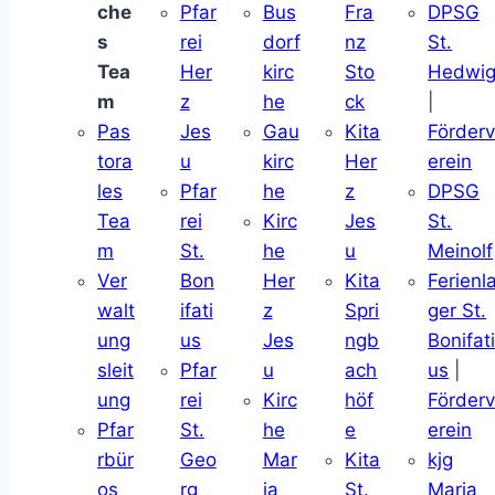
che
Pfar
Bus
Fra
DPSG
s
rei
dorf
nz
St.
Tea
Her
kirc
Sto
Hedwi
m
z
he
ck
|
Pas
Jes
Gau
Kita
Förder
tora
u
kirc
Her
erein
les
Pfar
he
z
DPSG
Tea
rei
Kirc
Jes
St.
m
St.
he
u
Meinolf
Ver
Bon
Her
Kita
Ferienl
walt
ifati
z
Spri
ger St.
ung
us
Jes
ngb
Bonifat
sleit
Pfar
u
ach
us
|
ung
rei
Kirc
höf
Förder
Pfar
St.
he
e
erein
rbür
Geo
Mar
Kita
kjg
os
rg
ia
St.
Maria