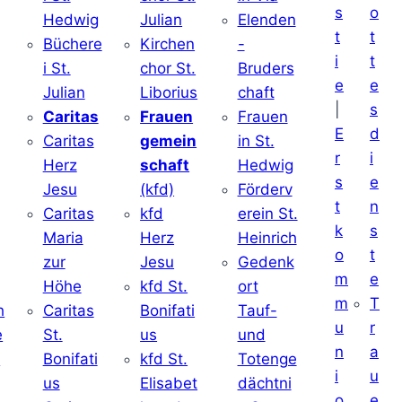
s
o
Hedwig
Julian
Elenden
t
t
Büchere
Kirchen
-
i
t
i St.
chor St.
Bruders
e
e
Julian
Liborius
chaft
|
s
j
Caritas
Frauen
Frauen
E
d
Caritas
gemein
in St.
r
i
Herz
schaft
Hedwig
s
e
Jesu
(kfd)
Förderv
t
n
Caritas
kfd
erein St.
k
s
j
Maria
Herz
Heinrich
o
t
zur
Jesu
Gedenk
m
e
Höhe
kfd St.
ort
m
T
h
Caritas
Bonifati
Tauf-
u
r
e
St.
us
und
n
a
d
Bonifati
kfd St.
Totenge
i
u
us
Elisabet
dächtni
o
e