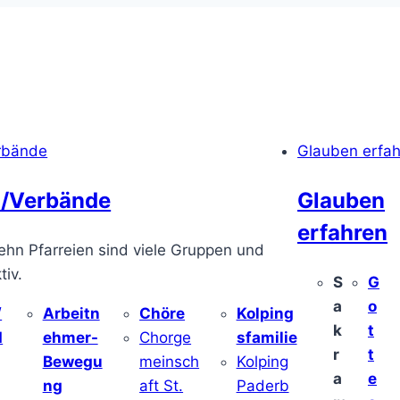
rbände
Glauben erfa
/Verbände
Glauben
erfahren
ehn Pfarreien sind viele Gruppen und
iv.
S
G
a
o
/
Arbeitn
Chöre
Kolping
k
t
d
ehmer-
Chorge
sfamilie
r
t
Bewegu
meinsch
Kolping
a
e
ng
aft St.
Paderb