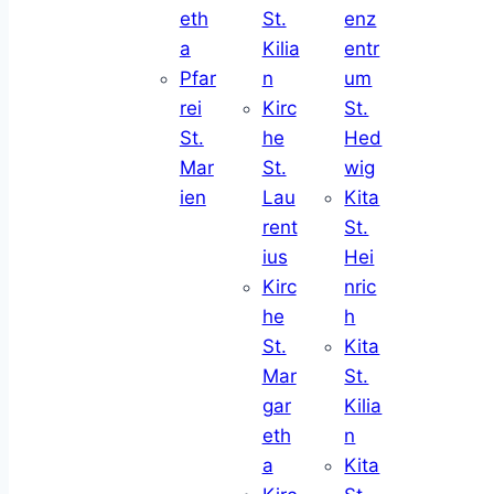
eth
St.
enz
a
Kilia
entr
Pfar
n
um
rei
Kirc
St.
St.
he
Hed
Mar
St.
wig
ien
Lau
Kita
rent
St.
ius
Hei
Kirc
nric
he
h
St.
Kita
Mar
St.
gar
Kilia
eth
n
a
Kita