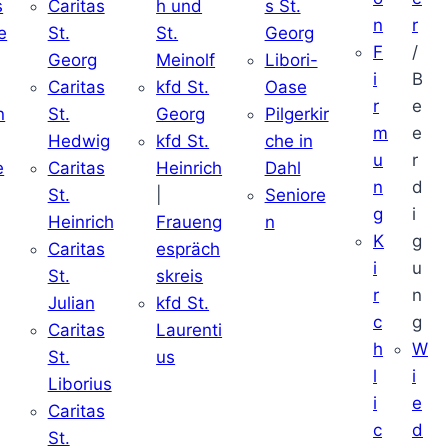
s
Caritas
h und
s St.
n
r
e
St.
St.
Georg
F
/
Georg
Meinolf
Libori-
i
B
Caritas
kfd St.
Oase
r
e
n
St.
Georg
Pilgerkir
m
e
Hedwig
kfd St.
che in
u
r
e
Caritas
Heinrich
Dahl
n
d
St.
|
Seniore
g
i
Heinrich
Fraueng
n
K
g
Caritas
espräch
i
u
St.
skreis
r
n
Julian
kfd St.
c
g
Caritas
Laurenti
h
W
St.
us
l
i
Liborius
i
e
Caritas
c
d
St.