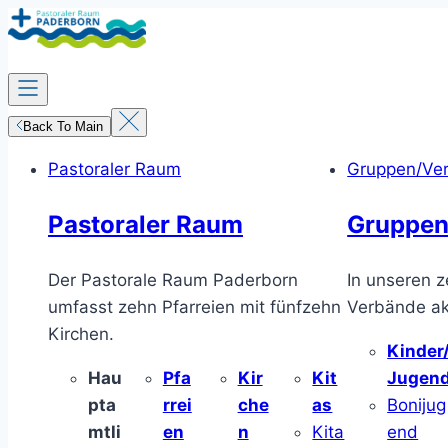
Zum
Inhalt
springen
Back To Main
Pastoraler Raum
Gruppen/Ve
Pastoraler Raum
Gruppen
Der Pastorale Raum Paderborn
In unseren z
umfasst zehn Pfarreien mit fünfzehn
Verbände akt
Kirchen.
Kinder
Hau
Pfa
Kir
Kit
Jugen
pta
rrei
che
as
Bonijug
mtli
en
n
Kita
end