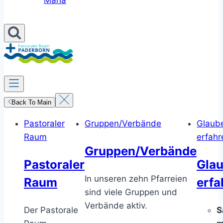
Maria
Back To Main
Pastoraler
Gruppen/Verbände
Glaub
Raum
erfahr
Gruppen/Verbände
Pastoraler
Gla
In unseren zehn Pfarreien
Raum
erfa
sind viele Gruppen und
Verbände aktiv.
Der Pastorale
S