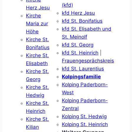
(kfd)
Herz Jesu
kfd Herz Jesu
Kirche
kfd St. Bonifatius
Maria zur
kfd St. Elisabeth und
Höhe
St. Meinolf
Kirche St.
kfd St. Georg
Bonifatius
kfd St. Heinrich
|
Kirche St.
Frauengesprächskreis
Elisabeth
kfd St. Laurentius
Kirche St.
Kolpingsfamilie
Georg
Kolping Paderborn-
Kirche St.
West
Hedwig
Kolping Paderborn-
Kirche St.
Zentral
Heinrich
Kolping St. Hedwig
Kirche St.
Kolping St. Heinrich
Kilian