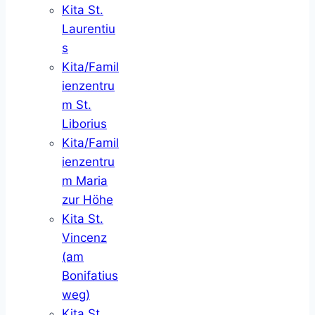
Kita St.
Laurentiu
s
Kita/Famil
ienzentru
m St.
Liborius
Kita/Famil
ienzentru
m Maria
zur Höhe
Kita St.
Vincenz
(am
Bonifatius
weg)
Kita St.