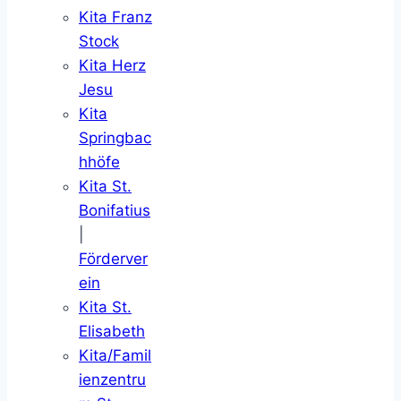
Kita Franz
Stock
Kita Herz
Jesu
Kita
Springbac
hhöfe
Kita St.
Bonifatius
|
Förderver
ein
Kita St.
Elisabeth
Kita/Famil
ienzentru