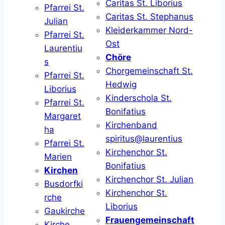
Caritas St. Liborius
Pfarrei St.
Caritas St. Stephanus
Julian
Kleiderkammer Nord-
Pfarrei St.
Ost
Laurentiu
Chöre
s
Chorgemeinschaft St.
Pfarrei St.
Hedwig
Liborius
Kinderschola St.
Pfarrei St.
Bonifatius
Margaret
Kirchenband
ha
spiritus@laurentius
Pfarrei St.
Kirchenchor St.
Marien
Bonifatius
Kirchen
Kirchenchor St. Julian
Busdorfki
Kirchenchor St.
rche
Liborius
Gaukirche
Frauengemeinschaft
Kirche