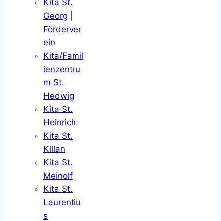
Kita St.
Georg
|
Förderver
ein
Kita/Famil
ienzentru
m St.
Hedwig
Kita St.
Heinrich
Kita St.
Kilian
Kita St.
Meinolf
Kita St.
Laurentiu
s