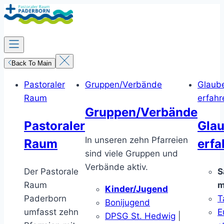
Zum
Inhalt
springen
Back To Main
Pastoraler
Gruppen/Verbände
Glaub
Raum
erfahr
Gruppen/Verbände
Pastoraler
Gla
In unseren zehn Pfarreien
Raum
erfa
sind viele Gruppen und
Verbände aktiv.
Der Pastorale
S
Raum
m
Kinder/Jugend
Paderborn
T
Bonijugend
umfasst zehn
E
DPSG St. Hedwig
|