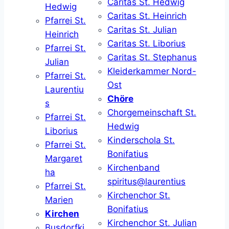
Caritas St. Hedwig
Hedwig
Caritas St. Heinrich
Pfarrei St.
Caritas St. Julian
Heinrich
Caritas St. Liborius
Pfarrei St.
Caritas St. Stephanus
Julian
Kleiderkammer Nord-
Pfarrei St.
Ost
Laurentiu
Chöre
s
Chorgemeinschaft St.
Pfarrei St.
Hedwig
Liborius
Kinderschola St.
Pfarrei St.
Bonifatius
Margaret
Kirchenband
ha
spiritus@laurentius
Pfarrei St.
Kirchenchor St.
Marien
Bonifatius
Kirchen
Kirchenchor St. Julian
Busdorfki