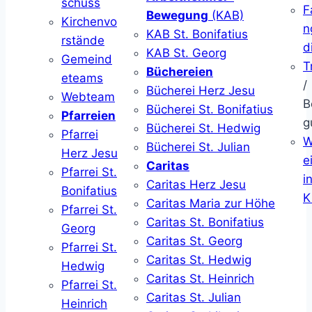
schuss
F
Bewegung
(KAB)
Kirchenvo
n
KAB St. Bonifatius
rstände
d
KAB St. Georg
Gemeind
T
Büchereien
eteams
/
Bücherei Herz Jesu
Webteam
B
Bücherei St. Bonifatius
Pfarreien
g
Bücherei St. Hedwig
Pfarrei
W
Bücherei St. Julian
Herz Jesu
ei
Caritas
Pfarrei St.
i
Caritas Herz Jesu
Bonifatius
K
Caritas Maria zur Höhe
Pfarrei St.
Caritas St. Bonifatius
Georg
Caritas St. Georg
Pfarrei St.
Caritas St. Hedwig
Hedwig
Caritas St. Heinrich
Pfarrei St.
Caritas St. Julian
Heinrich