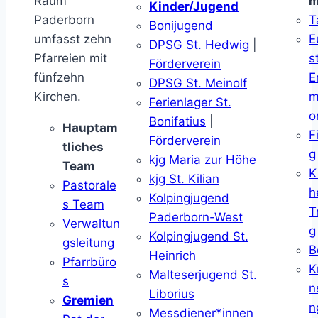
Raum
m
Kinder/Jugend
Paderborn
T
Bonijugend
umfasst zehn
E
DPSG St. Hedwig
|
Pfarreien mit
s
Förderverein
fünfzehn
E
DPSG St. Meinolf
Kirchen.
m
Ferienlager St.
o
Bonifatius
|
Hauptam
F
Förderverein
tliches
g
kjg Maria zur Höhe
Team
K
kjg St. Kilian
Pastorale
h
Kolpingjugend
s Team
T
Paderborn-West
Verwaltun
g
Kolpingjugend St.
gsleitung
B
Heinrich
Pfarrbüro
K
Malteserjugend St.
s
n
Liborius
Gremien
n
Messdiener*innen