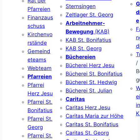
Rat der
G
Sternsingen
Pfarreien
d
Zeltlager St. Georg
Finanzaus
e
Arbeitnehmer-
schuss
F
Bewegung
(KAB)
Kirchenvo
n
KAB St. Bonifatius
rstände
d
KAB St. Georg
Gemeind
T
Büchereien
eteams
/
Bücherei Herz Jesu
Webteam
B
Bücherei St. Bonifatius
Pfarreien
g
Bücherei St. Hedwig
Pfarrei
W
Bücherei St. Julian
Herz Jesu
ei
Caritas
Pfarrei St.
i
Caritas Herz Jesu
Bonifatius
K
Caritas Maria zur Höhe
Pfarrei St.
Caritas St. Bonifatius
Georg
Caritas St. Georg
Pfarrei St.