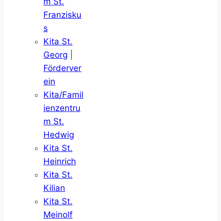
m St.
Franzisku
s
Kita St.
Georg
|
Förderver
ein
Kita/Famil
ienzentru
m St.
Hedwig
Kita St.
Heinrich
Kita St.
Kilian
Kita St.
Meinolf