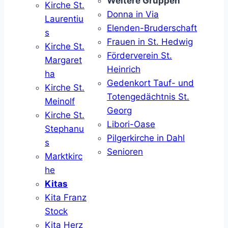
Weitere Gruppen
Kirche St.
Donna in Via
Laurentiu
Elenden-Bruderschaft
s
Frauen in St. Hedwig
Kirche St.
Förderverein St.
Margaret
Heinrich
ha
Gedenkort Tauf- und
Kirche St.
Totengedächtnis St.
Meinolf
Georg
Kirche St.
Libori-Oase
Stephanu
Pilgerkirche in Dahl
s
Senioren
Marktkirc
he
Kitas
Kita Franz
Stock
Kita Herz