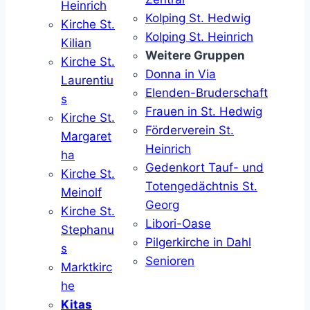
Heinrich
Kolping St. Hedwig
Kirche St.
Kolping St. Heinrich
Kilian
Weitere Gruppen
Kirche St.
Donna in Via
Laurentiu
Elenden-Bruderschaft
s
Frauen in St. Hedwig
Kirche St.
Förderverein St.
Margaret
Heinrich
ha
Gedenkort Tauf- und
Kirche St.
Totengedächtnis St.
Meinolf
Georg
Kirche St.
Libori-Oase
Stephanu
Pilgerkirche in Dahl
s
Senioren
Marktkirc
he
Kitas