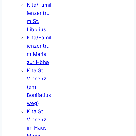
Kita/Famil
ienzentru
m St.
Liborius
Kita/Famil
ienzentru
m Maria
zur Höhe
Kita St.
Vincenz
(am
Bonifatius
weg)
Kita St.
Vincenz
im Haus