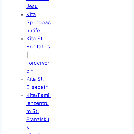
Jesu
Kita
Springbac
hhöfe
Kita St.
Bonifatius
|
Förderver
ein
Kita St.
Elisabeth
Kita/Famil
ienzentru
m St.
Franzisku
s