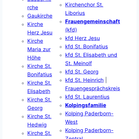
Kirchenchor St.
rche
Liborius
Gaukirche
Frauengemeinschaft
Kirche
(kfd)
Herz Jesu
kfd Herz Jesu
Kirche
kfd St. Bonifatius
Maria zur
kfd St. Elisabeth und
Höhe
St. Meinolf
Kirche St.
kfd St. Georg
Bonifatius
kfd St. Heinrich
|
Kirche St.
Frauengesprächskreis
Elisabeth
kfd St. Laurentius
Kirche St.
Kolpingsfamilie
Georg
Kolping Paderborn-
Kirche St.
West
Hedwig
Kolping Paderborn-
Kirche St.
Zentral