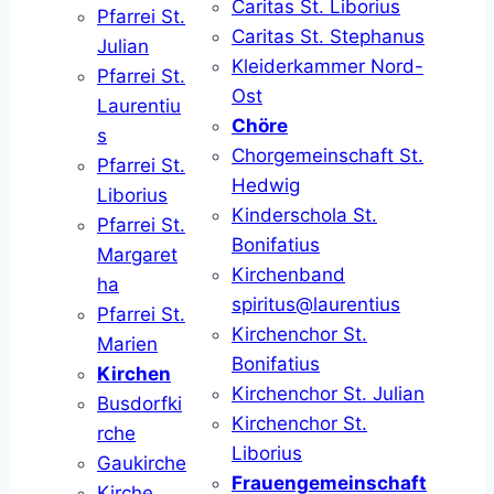
Caritas St. Liborius
Pfarrei St.
Caritas St. Stephanus
Julian
Kleiderkammer Nord-
Pfarrei St.
Ost
Laurentiu
Chöre
s
Chorgemeinschaft St.
Pfarrei St.
Hedwig
Liborius
Kinderschola St.
Pfarrei St.
Bonifatius
Margaret
Kirchenband
ha
spiritus@laurentius
Pfarrei St.
Kirchenchor St.
Marien
Bonifatius
Kirchen
Kirchenchor St. Julian
Busdorfki
Kirchenchor St.
rche
Liborius
Gaukirche
Frauengemeinschaft
Kirche