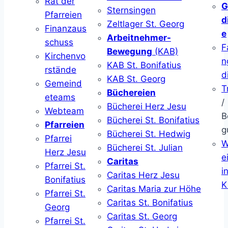
Rat der
G
Sternsingen
Pfarreien
d
Zeltlager St. Georg
Finanzaus
e
Arbeitnehmer-
schuss
F
Bewegung
(KAB)
Kirchenvo
n
KAB St. Bonifatius
rstände
d
KAB St. Georg
Gemeind
T
Büchereien
eteams
/
Bücherei Herz Jesu
Webteam
B
Bücherei St. Bonifatius
Pfarreien
g
Bücherei St. Hedwig
Pfarrei
W
Bücherei St. Julian
Herz Jesu
ei
Caritas
Pfarrei St.
i
Caritas Herz Jesu
Bonifatius
K
Caritas Maria zur Höhe
Pfarrei St.
Caritas St. Bonifatius
Georg
Caritas St. Georg
Pfarrei St.