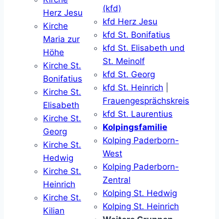
(kfd)
Herz Jesu
kfd Herz Jesu
Kirche
kfd St. Bonifatius
Maria zur
kfd St. Elisabeth und
Höhe
St. Meinolf
Kirche St.
kfd St. Georg
Bonifatius
kfd St. Heinrich
|
Kirche St.
Frauengesprächskreis
Elisabeth
kfd St. Laurentius
Kirche St.
Kolpingsfamilie
Georg
Kolping Paderborn-
Kirche St.
West
Hedwig
Kolping Paderborn-
Kirche St.
Zentral
Heinrich
Kolping St. Hedwig
Kirche St.
Kolping St. Heinrich
Kilian