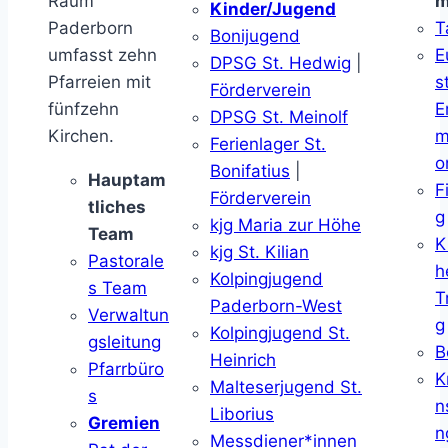
Raum
m
Kinder/Jugend
Paderborn
T
Bonijugend
umfasst zehn
E
DPSG St. Hedwig
|
Pfarreien mit
s
Förderverein
fünfzehn
E
DPSG St. Meinolf
Kirchen.
m
Ferienlager St.
o
Bonifatius
|
Hauptam
F
Förderverein
tliches
g
kjg Maria zur Höhe
Team
K
kjg St. Kilian
Pastorale
h
Kolpingjugend
s Team
T
Paderborn-West
Verwaltun
g
Kolpingjugend St.
gsleitung
B
Heinrich
Pfarrbüro
K
Malteserjugend St.
s
n
Liborius
Gremien
n
Messdiener*innen