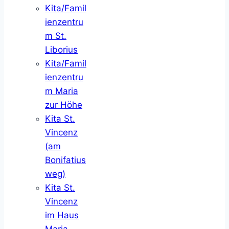
Kita/Famil
ienzentru
m St.
Liborius
Kita/Famil
ienzentru
m Maria
zur Höhe
Kita St.
Vincenz
(am
Bonifatius
weg)
Kita St.
Vincenz
im Haus