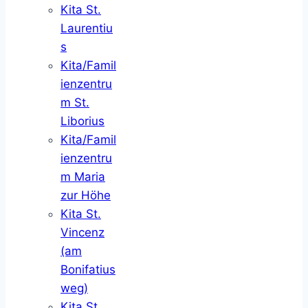
Kita St.
Laurentiu
s
Kita/Famil
ienzentru
m St.
Liborius
Kita/Famil
ienzentru
m Maria
zur Höhe
Kita St.
Vincenz
(am
Bonifatius
weg)
Kita St.