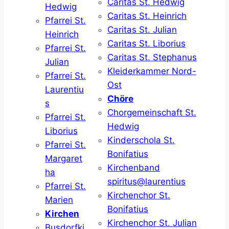
Caritas St. Hedwig
Hedwig
Caritas St. Heinrich
Pfarrei St.
Caritas St. Julian
Heinrich
Caritas St. Liborius
Pfarrei St.
Caritas St. Stephanus
Julian
Kleiderkammer Nord-
Pfarrei St.
Ost
Laurentiu
Chöre
s
Chorgemeinschaft St.
Pfarrei St.
Hedwig
Liborius
Kinderschola St.
Pfarrei St.
Bonifatius
Margaret
Kirchenband
ha
spiritus@laurentius
Pfarrei St.
Kirchenchor St.
Marien
Bonifatius
Kirchen
Kirchenchor St. Julian
Busdorfki