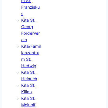
m St.
Franzisku
s
Kita St.
Georg
|
Förderver
ein
Kita/Famil
ienzentru
m St.
Hedwig
Kita St.
Heinrich
Kita St.
Kilian
Kita St.
Meinolf