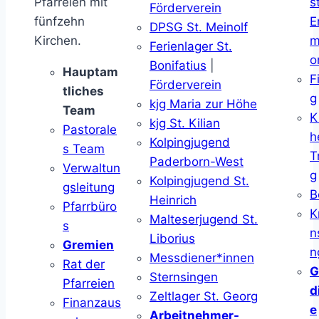
Pfarreien mit
s
Förderverein
fünfzehn
E
DPSG St. Meinolf
Kirchen.
m
Ferienlager St.
o
Bonifatius
|
Hauptam
F
Förderverein
tliches
g
kjg Maria zur Höhe
Team
K
kjg St. Kilian
Pastorale
h
Kolpingjugend
s Team
T
Paderborn-West
Verwaltun
g
Kolpingjugend St.
gsleitung
B
Heinrich
Pfarrbüro
K
Malteserjugend St.
s
n
Liborius
Gremien
n
Messdiener*innen
Rat der
G
Sternsingen
Pfarreien
d
Zeltlager St. Georg
Finanzaus
e
Arbeitnehmer-