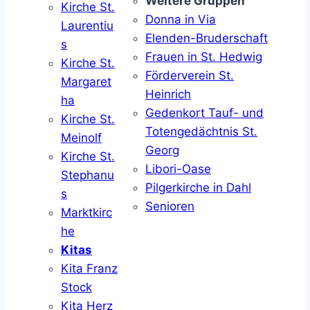
Weitere Gruppen
Kirche St.
Donna in Via
Laurentiu
Elenden-Bruderschaft
s
Frauen in St. Hedwig
Kirche St.
Förderverein St.
Margaret
Heinrich
ha
Gedenkort Tauf- und
Kirche St.
Totengedächtnis St.
Meinolf
Georg
Kirche St.
Libori-Oase
Stephanu
Pilgerkirche in Dahl
s
Senioren
Marktkirc
he
Kitas
Kita Franz
Stock
Kita Herz