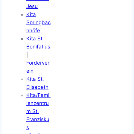
Jesu
Kita
Springbac
hhöfe
Kita St.
Bonifatius
|
Förderver
ein
Kita St.
Elisabeth
Kita/Famil
ienzentru
m St.
Franzisku
s