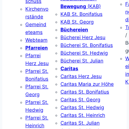
schuss
F
Bewegung
(KAB)
Kirchenvo
n
KAB St. Bonifatius
rstände
d
KAB St. Georg
Gemeind
T
Büchereien
eteams
/
Bücherei Herz Jesu
Webteam
B
Bücherei St. Bonifatius
Pfarreien
g
Bücherei St. Hedwig
Pfarrei
W
Bücherei St. Julian
Herz Jesu
ei
Caritas
Pfarrei St.
i
Caritas Herz Jesu
Bonifatius
K
Caritas Maria zur Höhe
Pfarrei St.
Caritas St. Bonifatius
Georg
Caritas St. Georg
Pfarrei St.
Caritas St. Hedwig
Hedwig
Caritas St. Heinrich
Pfarrei St.
Caritas St. Julian
Heinrich