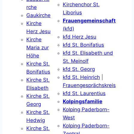
Kirchenchor St.
rche
Liborius
Gaukirche
Frauengemeinschaft
Kirche
(kfd)
Herz Jesu
kfd Herz Jesu
Kirche
kfd St. Bonifatius
Maria zur
kfd St. Elisabeth und
Höhe
St. Meinolf
Kirche St.
kfd St. Georg
Bonifatius
kfd St. Heinrich
|
Kirche St.
Frauengesprächskreis
Elisabeth
kfd St. Laurentius
Kirche St.
Kolpingsfamilie
Georg
Kolping Paderborn-
Kirche St.
West
Hedwig
Kolping Paderborn-
Kirche St.
Zentral