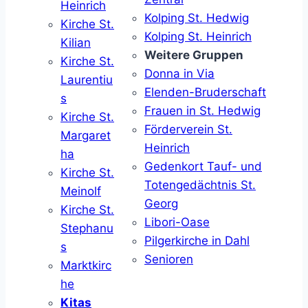
Heinrich
Kolping St. Hedwig
Kirche St.
Kolping St. Heinrich
Kilian
Weitere Gruppen
Kirche St.
Donna in Via
Laurentiu
Elenden-Bruderschaft
s
Frauen in St. Hedwig
Kirche St.
Förderverein St.
Margaret
Heinrich
ha
Gedenkort Tauf- und
Kirche St.
Totengedächtnis St.
Meinolf
Georg
Kirche St.
Libori-Oase
Stephanu
Pilgerkirche in Dahl
s
Senioren
Marktkirc
he
Kitas