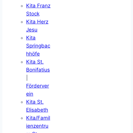
Kita Franz
Stock
Kita Herz
Jesu
Kita
Springbac
hhöfe
Kita St.
Bonifatius
|
Förderver
ein
Kita St.
Elisabeth
Kita/Famil
ienzentru