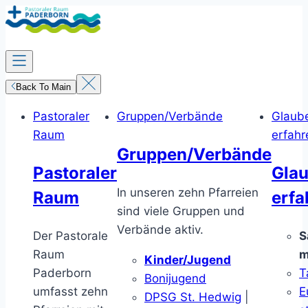
Zum
Inhalt
springen
Back To Main
Pastoraler
Gruppen/Verbände
Glaub
Raum
erfahr
Gruppen/Verbände
Pastoraler
Gla
In unseren zehn Pfarreien
Raum
erfa
sind viele Gruppen und
Verbände aktiv.
Der Pastorale
S
Raum
m
Kinder/Jugend
Paderborn
T
Bonijugend
umfasst zehn
E
DPSG St. Hedwig
|