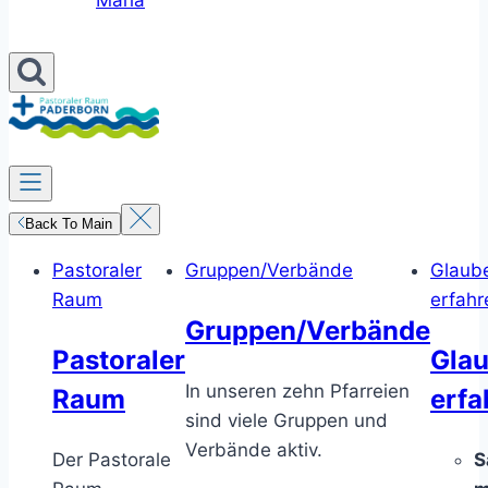
Maria
Back To Main
Pastoraler
Gruppen/Verbände
Glaub
Raum
erfahr
Gruppen/Verbände
Pastoraler
Gla
In unseren zehn Pfarreien
Raum
erfa
sind viele Gruppen und
Verbände aktiv.
Der Pastorale
S