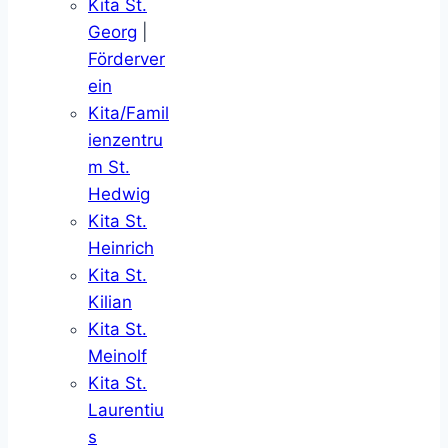
Kita St.
Georg
|
Förderver
ein
Kita/Famil
ienzentru
m St.
Hedwig
Kita St.
Heinrich
Kita St.
Kilian
Kita St.
Meinolf
Kita St.
Laurentiu
s