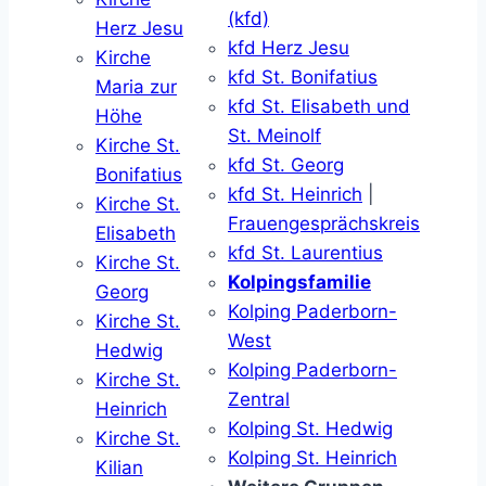
(kfd)
Herz Jesu
kfd Herz Jesu
Kirche
kfd St. Bonifatius
Maria zur
kfd St. Elisabeth und
Höhe
St. Meinolf
Kirche St.
kfd St. Georg
Bonifatius
kfd St. Heinrich
|
Kirche St.
Frauengesprächskreis
Elisabeth
kfd St. Laurentius
Kirche St.
Kolpingsfamilie
Georg
Kolping Paderborn-
Kirche St.
West
Hedwig
Kolping Paderborn-
Kirche St.
Zentral
Heinrich
Kolping St. Hedwig
Kirche St.
Kolping St. Heinrich
Kilian