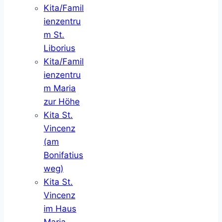
Kita/Famil
ienzentru
m St.
Liborius
Kita/Famil
ienzentru
m Maria
zur Höhe
Kita St.
Vincenz
(am
Bonifatius
weg)
Kita St.
Vincenz
im Haus