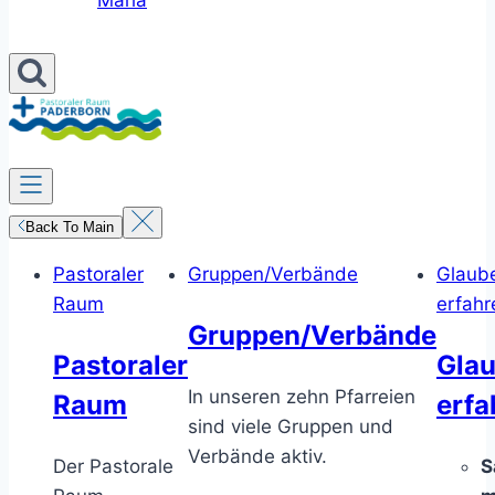
Maria
Back To Main
Pastoraler
Gruppen/Verbände
Glaub
Raum
erfahr
Gruppen/Verbände
Pastoraler
Gla
In unseren zehn Pfarreien
Raum
erfa
sind viele Gruppen und
Verbände aktiv.
Der Pastorale
S