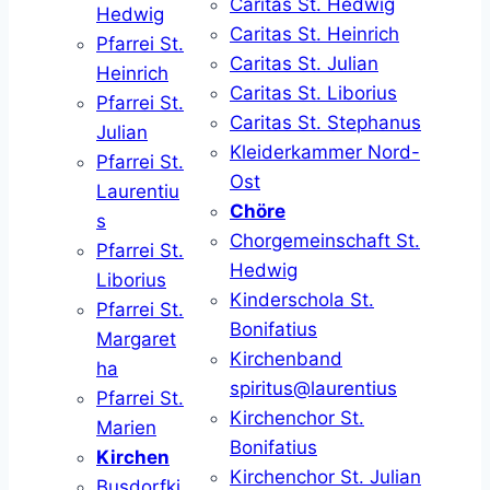
Caritas St. Hedwig
Hedwig
Caritas St. Heinrich
Pfarrei St.
Caritas St. Julian
Heinrich
Caritas St. Liborius
Pfarrei St.
Caritas St. Stephanus
Julian
Kleiderkammer Nord-
Pfarrei St.
Ost
Laurentiu
Chöre
s
Chorgemeinschaft St.
Pfarrei St.
Hedwig
Liborius
Kinderschola St.
Pfarrei St.
Bonifatius
Margaret
Kirchenband
ha
spiritus@laurentius
Pfarrei St.
Kirchenchor St.
Marien
Bonifatius
Kirchen
Kirchenchor St. Julian
Busdorfki