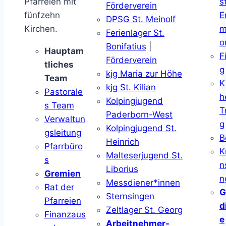
Pfarreien mit
s
Förderverein
fünfzehn
E
DPSG St. Meinolf
Kirchen.
m
Ferienlager St.
o
Bonifatius
|
Hauptam
F
Förderverein
tliches
g
kjg Maria zur Höhe
Team
K
kjg St. Kilian
Pastorale
h
Kolpingjugend
s Team
T
Paderborn-West
Verwaltun
g
Kolpingjugend St.
gsleitung
B
Heinrich
Pfarrbüro
K
Malteserjugend St.
s
n
Liborius
Gremien
n
Messdiener*innen
Rat der
G
Sternsingen
Pfarreien
d
Zeltlager St. Georg
Finanzaus
e
Arbeitnehmer-