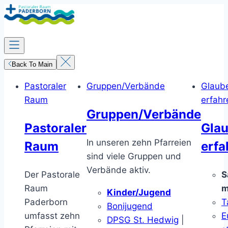
Zum
Inhalt
springen
Back To Main
Pastoraler
Gruppen/Verbände
Glaub
Raum
erfahr
Gruppen/Verbände
Pastoraler
Gla
In unseren zehn Pfarreien
Raum
erfa
sind viele Gruppen und
Verbände aktiv.
Der Pastorale
S
Raum
m
Kinder/Jugend
Paderborn
T
Bonijugend
umfasst zehn
E
DPSG St. Hedwig
|