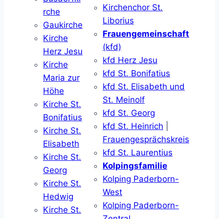
Kirchenchor St.
rche
Liborius
Gaukirche
Frauengemeinschaft
Kirche
(kfd)
Herz Jesu
kfd Herz Jesu
Kirche
kfd St. Bonifatius
Maria zur
kfd St. Elisabeth und
Höhe
St. Meinolf
Kirche St.
kfd St. Georg
Bonifatius
kfd St. Heinrich
|
Kirche St.
Frauengesprächskreis
Elisabeth
kfd St. Laurentius
Kirche St.
Kolpingsfamilie
Georg
Kolping Paderborn-
Kirche St.
West
Hedwig
Kolping Paderborn-
Kirche St.
Zentral