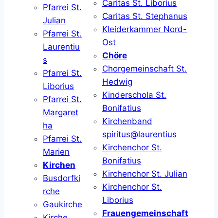
Caritas St. Liborius
Pfarrei St.
Caritas St. Stephanus
Julian
Kleiderkammer Nord-
Pfarrei St.
Ost
Laurentiu
Chöre
s
Chorgemeinschaft St.
Pfarrei St.
Hedwig
Liborius
Kinderschola St.
Pfarrei St.
Bonifatius
Margaret
Kirchenband
ha
spiritus@laurentius
Pfarrei St.
Kirchenchor St.
Marien
Bonifatius
Kirchen
Kirchenchor St. Julian
Busdorfki
Kirchenchor St.
rche
Liborius
Gaukirche
Frauengemeinschaft
Kirche