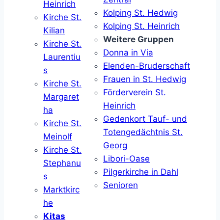
Heinrich
Kolping St. Hedwig
Kirche St.
Kolping St. Heinrich
Kilian
Weitere Gruppen
Kirche St.
Donna in Via
Laurentiu
Elenden-Bruderschaft
s
Frauen in St. Hedwig
Kirche St.
Förderverein St.
Margaret
Heinrich
ha
Gedenkort Tauf- und
Kirche St.
Totengedächtnis St.
Meinolf
Georg
Kirche St.
Libori-Oase
Stephanu
Pilgerkirche in Dahl
s
Senioren
Marktkirc
he
Kitas