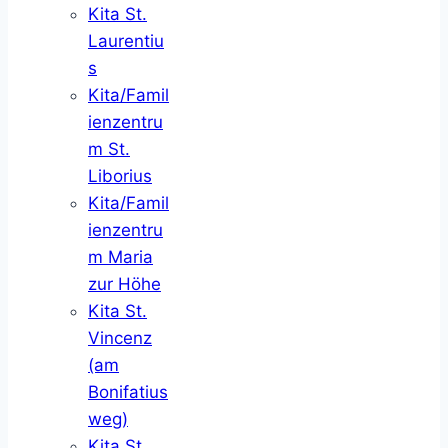
Kita St.
Laurentiu
s
Kita/Famil
ienzentru
m St.
Liborius
Kita/Famil
ienzentru
m Maria
zur Höhe
Kita St.
Vincenz
(am
Bonifatius
weg)
Kita St.