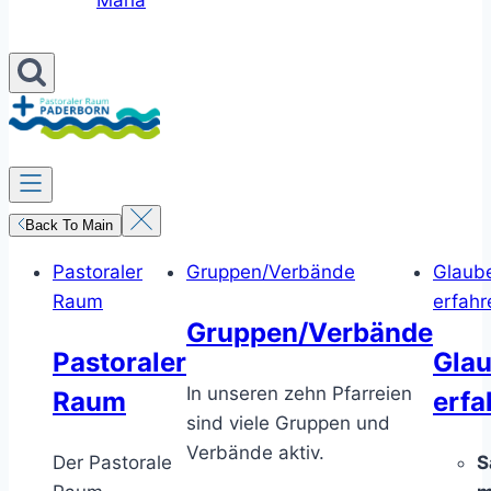
Maria
Back To Main
Pastoraler
Gruppen/Verbände
Glaub
Raum
erfahr
Gruppen/Verbände
Pastoraler
Gla
In unseren zehn Pfarreien
Raum
erfa
sind viele Gruppen und
Verbände aktiv.
Der Pastorale
S