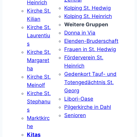
Heinrich
Kolping St. Hedwig
Kirche St.
Kolping St. Heinrich
Kilian
Weitere Gruppen
Kirche St.
Donna in Via
Laurentiu
Elenden-Bruderschaft
s
Frauen in St. Hedwig
Kirche St.
Förderverein St.
Margaret
Heinrich
ha
Gedenkort Tauf- und
Kirche St.
Totengedächtnis St.
Meinolf
Georg
Kirche St.
Libori-Oase
Stephanu
Pilgerkirche in Dahl
s
Senioren
Marktkirc
he
Kitas