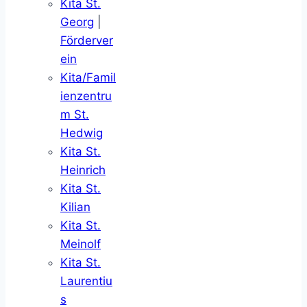
Kita St.
Georg
|
Förderver
ein
Kita/Famil
ienzentru
m St.
Hedwig
Kita St.
Heinrich
Kita St.
Kilian
Kita St.
Meinolf
Kita St.
Laurentiu
s