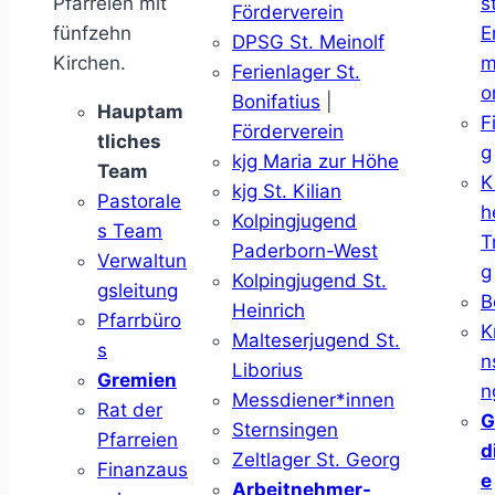
Pfarreien mit
s
Förderverein
fünfzehn
E
DPSG St. Meinolf
Kirchen.
m
Ferienlager St.
o
Bonifatius
|
Hauptam
F
Förderverein
tliches
g
kjg Maria zur Höhe
Team
K
kjg St. Kilian
Pastorale
h
Kolpingjugend
s Team
T
Paderborn-West
Verwaltun
g
Kolpingjugend St.
gsleitung
B
Heinrich
Pfarrbüro
K
Malteserjugend St.
s
n
Liborius
Gremien
n
Messdiener*innen
Rat der
G
Sternsingen
Pfarreien
d
Zeltlager St. Georg
Finanzaus
e
Arbeitnehmer-