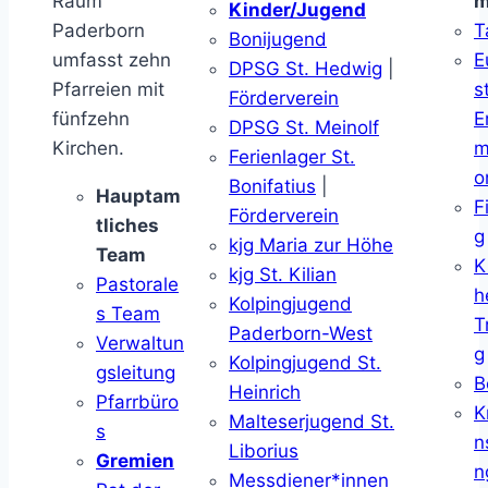
Raum
m
Kinder/Jugend
Paderborn
T
Bonijugend
umfasst zehn
E
DPSG St. Hedwig
|
Pfarreien mit
s
Förderverein
fünfzehn
E
DPSG St. Meinolf
Kirchen.
m
Ferienlager St.
o
Bonifatius
|
Hauptam
F
Förderverein
tliches
g
kjg Maria zur Höhe
Team
K
kjg St. Kilian
Pastorale
h
Kolpingjugend
s Team
T
Paderborn-West
Verwaltun
g
Kolpingjugend St.
gsleitung
B
Heinrich
Pfarrbüro
K
Malteserjugend St.
s
n
Liborius
Gremien
n
Messdiener*innen