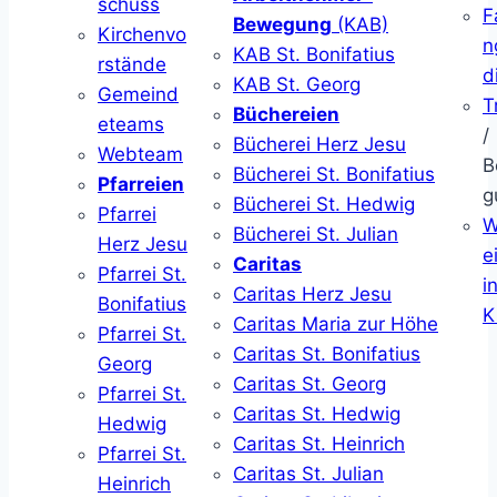
schuss
F
Bewegung
(KAB)
Kirchenvo
n
KAB St. Bonifatius
rstände
d
KAB St. Georg
Gemeind
T
Büchereien
eteams
/
Bücherei Herz Jesu
Webteam
B
Bücherei St. Bonifatius
Pfarreien
g
Bücherei St. Hedwig
Pfarrei
W
Bücherei St. Julian
Herz Jesu
ei
Caritas
Pfarrei St.
i
Caritas Herz Jesu
Bonifatius
K
Caritas Maria zur Höhe
Pfarrei St.
Caritas St. Bonifatius
Georg
Caritas St. Georg
Pfarrei St.
Caritas St. Hedwig
Hedwig
Caritas St. Heinrich
Pfarrei St.
Caritas St. Julian
Heinrich