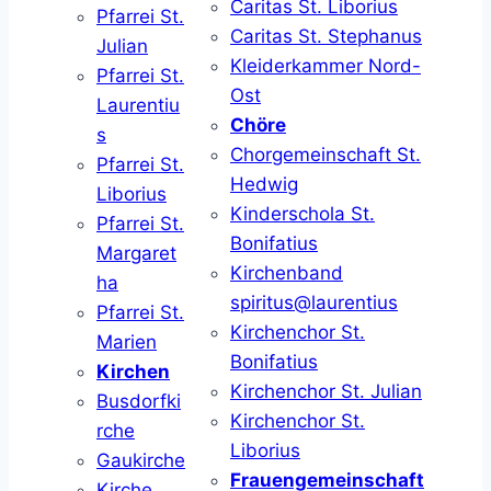
Caritas St. Liborius
Pfarrei St.
Caritas St. Stephanus
Julian
Kleiderkammer Nord-
Pfarrei St.
Ost
Laurentiu
Chöre
s
Chorgemeinschaft St.
Pfarrei St.
Hedwig
Liborius
Kinderschola St.
Pfarrei St.
Bonifatius
Margaret
Kirchenband
ha
spiritus@laurentius
Pfarrei St.
Kirchenchor St.
Marien
Bonifatius
Kirchen
Kirchenchor St. Julian
Busdorfki
Kirchenchor St.
rche
Liborius
Gaukirche
Frauengemeinschaft
Kirche