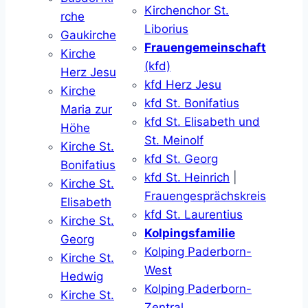
Kirchenchor St.
rche
Liborius
Gaukirche
Frauengemeinschaft
Kirche
(kfd)
Herz Jesu
kfd Herz Jesu
Kirche
kfd St. Bonifatius
Maria zur
kfd St. Elisabeth und
Höhe
St. Meinolf
Kirche St.
kfd St. Georg
Bonifatius
kfd St. Heinrich
|
Kirche St.
Frauengesprächskreis
Elisabeth
kfd St. Laurentius
Kirche St.
Kolpingsfamilie
Georg
Kolping Paderborn-
Kirche St.
West
Hedwig
Kolping Paderborn-
Kirche St.
Zentral