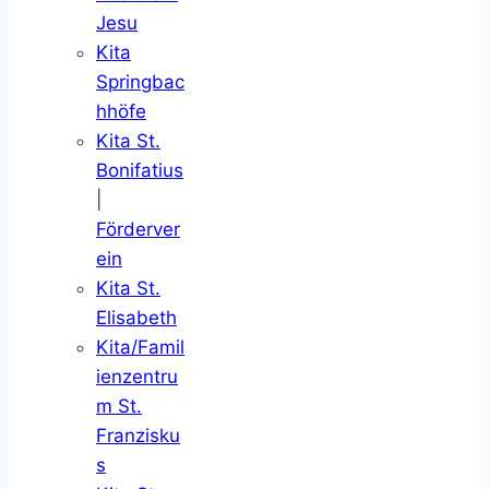
Jesu
Kita
Springbac
hhöfe
Kita St.
Bonifatius
|
Förderver
ein
Kita St.
Elisabeth
Kita/Famil
ienzentru
m St.
Franzisku
s