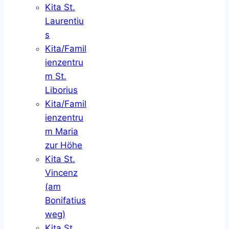
Kita St.
Laurentiu
s
Kita/Famil
ienzentru
m St.
Liborius
Kita/Famil
ienzentru
m Maria
zur Höhe
Kita St.
Vincenz
(am
Bonifatius
weg)
Kita St.