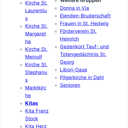
Weitere Gruppen
Kirche St.
Donna in Via
Laurentiu
Elenden-Bruderschaft
s
Frauen in St. Hedwig
Kirche St.
Förderverein St.
Margaret
Heinrich
ha
Gedenkort Tauf- und
Kirche St.
Totengedächtnis St.
Meinolf
Georg
Kirche St.
Libori-Oase
Stephanu
Pilgerkirche in Dahl
s
Senioren
Marktkirc
he
Kitas
Kita Franz
Stock
Kita Herz