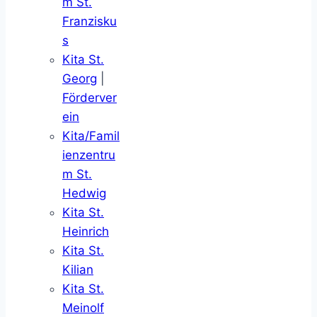
m St.
Franzisku
s
Kita St.
Georg
|
Förderver
ein
Kita/Famil
ienzentru
m St.
Hedwig
Kita St.
Heinrich
Kita St.
Kilian
Kita St.
Meinolf