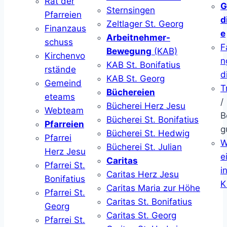
Rat der
G
Sternsingen
Pfarreien
d
Zeltlager St. Georg
Finanzaus
e
Arbeitnehmer-
schuss
F
Bewegung
(KAB)
Kirchenvo
n
KAB St. Bonifatius
rstände
d
KAB St. Georg
Gemeind
T
Büchereien
eteams
/
Bücherei Herz Jesu
Webteam
B
Bücherei St. Bonifatius
Pfarreien
g
Bücherei St. Hedwig
Pfarrei
W
Bücherei St. Julian
Herz Jesu
ei
Caritas
Pfarrei St.
i
Caritas Herz Jesu
Bonifatius
K
Caritas Maria zur Höhe
Pfarrei St.
Caritas St. Bonifatius
Georg
Caritas St. Georg
Pfarrei St.