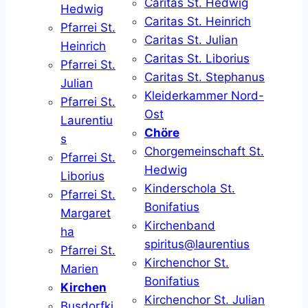
Caritas St. Hedwig
Hedwig
Caritas St. Heinrich
Pfarrei St.
Caritas St. Julian
Heinrich
Caritas St. Liborius
Pfarrei St.
Caritas St. Stephanus
Julian
Kleiderkammer Nord-
Pfarrei St.
Ost
Laurentiu
Chöre
s
Chorgemeinschaft St.
Pfarrei St.
Hedwig
Liborius
Kinderschola St.
Pfarrei St.
Bonifatius
Margaret
Kirchenband
ha
spiritus@laurentius
Pfarrei St.
Kirchenchor St.
Marien
Bonifatius
Kirchen
Kirchenchor St. Julian
Busdorfki