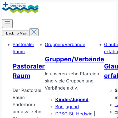
Zum
Inhalt
springen
Back To Main
Pastoraler
Gruppen/Verbände
Glaub
Raum
erfahr
Gruppen/Verbände
Pastoraler
Gla
In unseren zehn Pfarreien
Raum
erfa
sind viele Gruppen und
Verbände aktiv.
Der Pastorale
S
Raum
m
Kinder/Jugend
Paderborn
T
Bonijugend
umfasst zehn
E
DPSG St. Hedwig
|