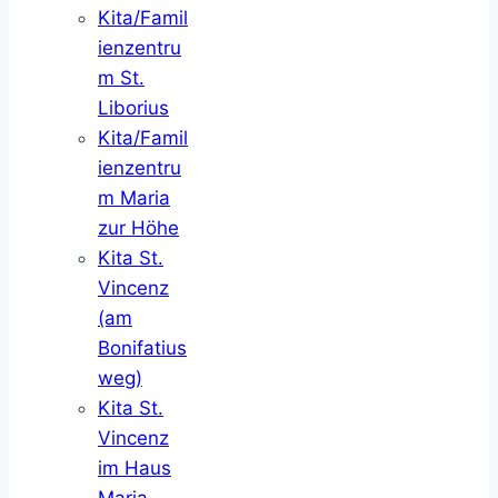
Kita/Famil
ienzentru
m St.
Liborius
Kita/Famil
ienzentru
m Maria
zur Höhe
Kita St.
Vincenz
(am
Bonifatius
weg)
Kita St.
Vincenz
im Haus