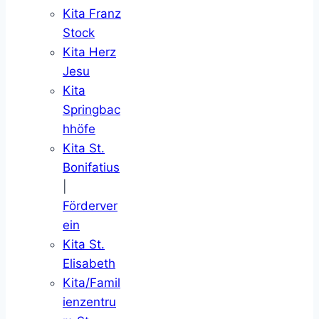
Kita Franz
Stock
Kita Herz
Jesu
Kita
Springbac
hhöfe
Kita St.
Bonifatius
|
Förderver
ein
Kita St.
Elisabeth
Kita/Famil
ienzentru