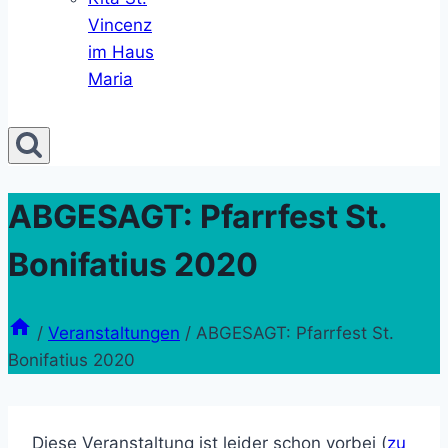
Vincenz
im Haus
Maria
ABGESAGT: Pfarrfest St.
Bonifatius 2020
/
Veranstaltungen
/
ABGESAGT: Pfarrfest St.
Bonifatius 2020
Diese Veranstaltung ist leider schon vorbei (
zu