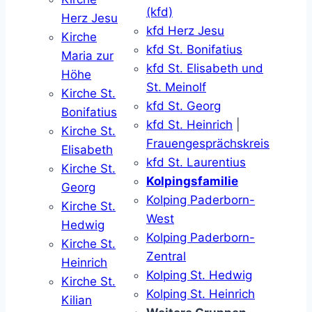
(kfd)
Herz Jesu
kfd Herz Jesu
Kirche
kfd St. Bonifatius
Maria zur
kfd St. Elisabeth und
Höhe
St. Meinolf
Kirche St.
kfd St. Georg
Bonifatius
kfd St. Heinrich
|
Kirche St.
Frauengesprächskreis
Elisabeth
kfd St. Laurentius
Kirche St.
Kolpingsfamilie
Georg
Kolping Paderborn-
Kirche St.
West
Hedwig
Kolping Paderborn-
Kirche St.
Zentral
Heinrich
Kolping St. Hedwig
Kirche St.
Kolping St. Heinrich
Kilian