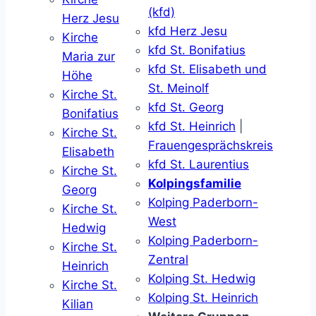
(kfd)
Herz Jesu
kfd Herz Jesu
Kirche
kfd St. Bonifatius
Maria zur
kfd St. Elisabeth und
Höhe
St. Meinolf
Kirche St.
kfd St. Georg
Bonifatius
kfd St. Heinrich
|
Kirche St.
Frauengesprächskreis
Elisabeth
kfd St. Laurentius
Kirche St.
Kolpingsfamilie
Georg
Kolping Paderborn-
Kirche St.
West
Hedwig
Kolping Paderborn-
Kirche St.
Zentral
Heinrich
Kolping St. Hedwig
Kirche St.
Kolping St. Heinrich
Kilian