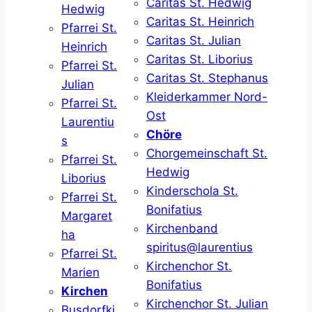
Caritas St. Hedwig
Hedwig
Caritas St. Heinrich
Pfarrei St.
Caritas St. Julian
Heinrich
Caritas St. Liborius
Pfarrei St.
Caritas St. Stephanus
Julian
Kleiderkammer Nord-
Pfarrei St.
Ost
Laurentiu
Chöre
s
Chorgemeinschaft St.
Pfarrei St.
Hedwig
Liborius
Kinderschola St.
Pfarrei St.
Bonifatius
Margaret
Kirchenband
ha
spiritus@laurentius
Pfarrei St.
Kirchenchor St.
Marien
Bonifatius
Kirchen
Kirchenchor St. Julian
Busdorfki