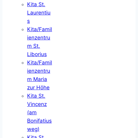
Kita St.
Laurentiu
s
Kita/Famil
ienzentru
m St.
Liborius
Kita/Famil
ienzentru
m Maria
zur Höhe
Kita St.
Vincenz
(am
Bonifatius
weg)
Kita St.