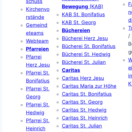
schuss
F
Bewegung
(KAB)
Kirchenvo
n
KAB St. Bonifatius
rstände
d
KAB St. Georg
Gemeind
T
Büchereien
eteams
/
Bücherei Herz Jesu
Webteam
B
Bücherei St. Bonifatius
Pfarreien
g
Bücherei St. Hedwig
Pfarrei
W
Bücherei St. Julian
Herz Jesu
ei
Caritas
Pfarrei St.
i
Caritas Herz Jesu
Bonifatius
K
Caritas Maria zur Höhe
Pfarrei St.
Caritas St. Bonifatius
Georg
Caritas St. Georg
Pfarrei St.
Caritas St. Hedwig
Hedwig
Caritas St. Heinrich
Pfarrei St.
Caritas St. Julian
Heinrich