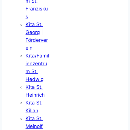
m St.
Franzisku
s
Kita St.
Georg
|
Förderver
ein
Kita/Famil
ienzentru
m St.
Hedwig
Kita St.
Heinrich
Kita St.
Kilian
Kita St.
Meinolf