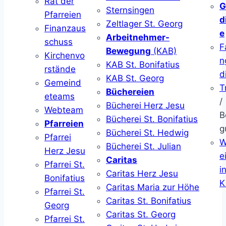
Rat der
G
Sternsingen
Pfarreien
d
Zeltlager St. Georg
Finanzaus
e
Arbeitnehmer-
schuss
F
Bewegung
(KAB)
Kirchenvo
n
KAB St. Bonifatius
rstände
d
KAB St. Georg
Gemeind
T
Büchereien
eteams
/
Bücherei Herz Jesu
Webteam
B
Bücherei St. Bonifatius
Pfarreien
g
Bücherei St. Hedwig
Pfarrei
W
Bücherei St. Julian
Herz Jesu
ei
Caritas
Pfarrei St.
i
Caritas Herz Jesu
Bonifatius
K
Caritas Maria zur Höhe
Pfarrei St.
Caritas St. Bonifatius
Georg
Caritas St. Georg
Pfarrei St.