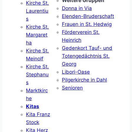
Weitere Gruppen
Kirche St.
Donna in Via
Laurentiu
Elenden-Bruderschaft
s
Frauen in St. Hedwig
Kirche St.
Förderverein St.
Margaret
Heinrich
ha
Gedenkort Tauf- und
Kirche St.
Totengedächtnis St.
Meinolf
Georg
Kirche St.
Libori-Oase
Stephanu
Pilgerkirche in Dahl
s
Senioren
Marktkirc
he
Kitas
Kita Franz
Stock
Kita Herz