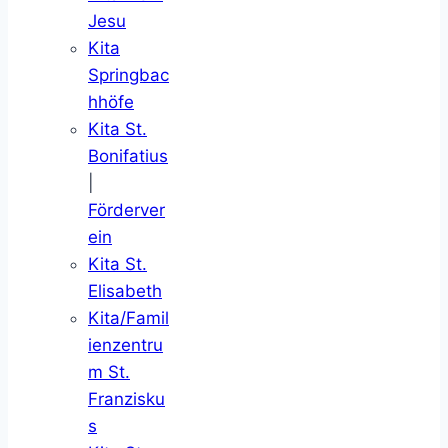
Jesu
Kita
Springbac
hhöfe
Kita St.
Bonifatius
|
Förderver
ein
Kita St.
Elisabeth
Kita/Famil
ienzentru
m St.
Franzisku
s