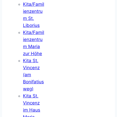
Kita/Famil
ienzentru
m St.
Liborius
Kita/Famil
ienzentru
m Maria
zur Höhe
Kita St.
Vincenz
(am
Bonifatius
weg)
Kita St.
Vincenz
im Haus