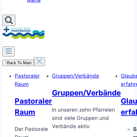
Maria
Back To Main
Pastoraler
Gruppen/Verbände
Glaub
Raum
erfahr
Gruppen/Verbände
Pastoraler
Gla
In unseren zehn Pfarreien
Raum
erfa
sind viele Gruppen und
Verbände aktiv.
Der Pastorale
S