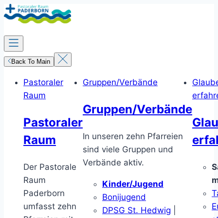
Zum
Inhalt
springen
Back To Main
Pastoraler
Gruppen/Verbände
Glaub
Raum
erfahr
Gruppen/Verbände
Pastoraler
Gla
In unseren zehn Pfarreien
Raum
erfa
sind viele Gruppen und
Verbände aktiv.
Der Pastorale
S
Raum
m
Kinder/Jugend
Paderborn
T
Bonijugend
umfasst zehn
E
DPSG St. Hedwig
|