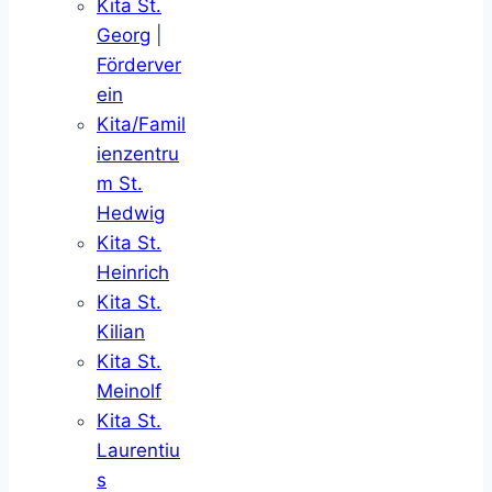
Kita St.
Georg
|
Förderver
ein
Kita/Famil
ienzentru
m St.
Hedwig
Kita St.
Heinrich
Kita St.
Kilian
Kita St.
Meinolf
Kita St.
Laurentiu
s