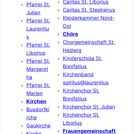
Caritas St. Liborius
Pfarrei St.
Caritas St. Stephanus
Julian
Kleiderkammer Nord-
Pfarrei St.
Ost
Laurentiu
Chöre
s
Chorgemeinschaft St.
Pfarrei St.
Hedwig
Liborius
Kinderschola St.
Pfarrei St.
Bonifatius
Margaret
Kirchenband
ha
spiritus@laurentius
Pfarrei St.
Kirchenchor St.
Marien
Bonifatius
Kirchen
Kirchenchor St. Julian
Busdorfki
Kirchenchor St.
rche
Liborius
Gaukirche
Frauengemeinschaft
Kirche