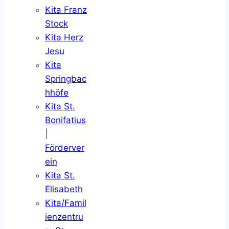
Kita Franz
Stock
Kita Herz
Jesu
Kita
Springbac
hhöfe
Kita St.
Bonifatius
|
Förderver
ein
Kita St.
Elisabeth
Kita/Famil
ienzentru