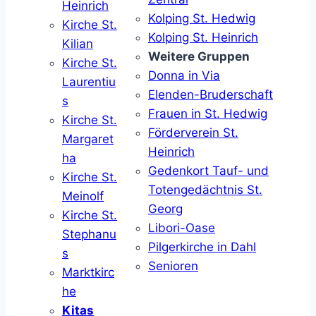
Heinrich
Kolping St. Hedwig
Kirche St.
Kolping St. Heinrich
Kilian
Weitere Gruppen
Kirche St.
Donna in Via
Laurentiu
Elenden-Bruderschaft
s
Frauen in St. Hedwig
Kirche St.
Förderverein St.
Margaret
Heinrich
ha
Gedenkort Tauf- und
Kirche St.
Totengedächtnis St.
Meinolf
Georg
Kirche St.
Libori-Oase
Stephanu
Pilgerkirche in Dahl
s
Senioren
Marktkirc
he
Kitas