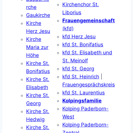
Kirchenchor St.
rche
Liborius
Gaukirche
Frauengemeinschaft
Kirche
(kfd)
Herz Jesu
kfd Herz Jesu
Kirche
kfd St. Bonifatius
Maria zur
kfd St. Elisabeth und
Höhe
St. Meinolf
Kirche St.
kfd St. Georg
Bonifatius
kfd St. Heinrich
|
Kirche St.
Frauengesprächskreis
Elisabeth
kfd St. Laurentius
Kirche St.
Kolpingsfamilie
Georg
Kolping Paderborn-
Kirche St.
West
Hedwig
Kolping Paderborn-
Kirche St.
Zentral