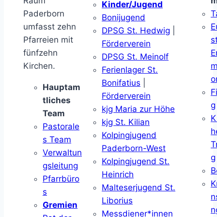
Raum
m
Kinder/Jugend
Paderborn
T
Bonijugend
umfasst zehn
E
DPSG St. Hedwig
|
Pfarreien mit
s
Förderverein
fünfzehn
E
DPSG St. Meinolf
Kirchen.
m
Ferienlager St.
o
Bonifatius
|
Hauptam
F
Förderverein
tliches
g
kjg Maria zur Höhe
Team
K
kjg St. Kilian
Pastorale
h
Kolpingjugend
s Team
T
Paderborn-West
Verwaltun
g
Kolpingjugend St.
gsleitung
B
Heinrich
Pfarrbüro
K
Malteserjugend St.
s
n
Liborius
Gremien
n
Messdiener*innen