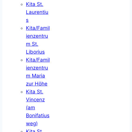
Kita St.
Laurentiu
s
Kita/Famil
ienzentru
m St.
Liborius
Kita/Famil
ienzentru
m Maria
zur Höhe
Kita St.
Vincenz
(am
Bonifatius
weg)
Kita St.