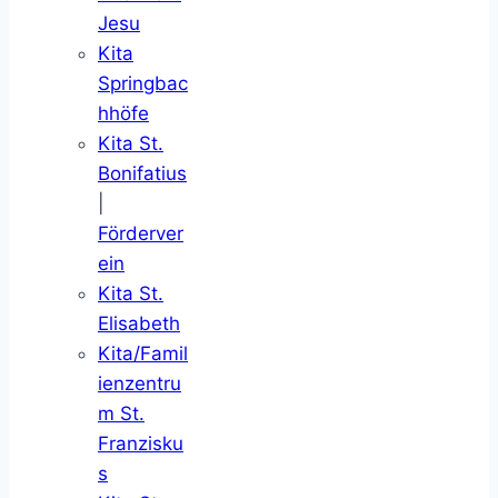
Jesu
Kita
Springbac
hhöfe
Kita St.
Bonifatius
|
Förderver
ein
Kita St.
Elisabeth
Kita/Famil
ienzentru
m St.
Franzisku
s