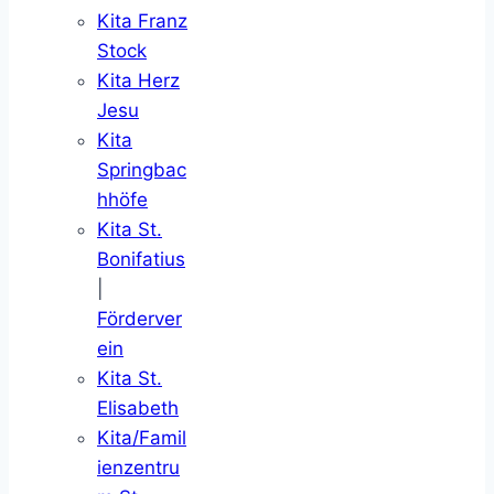
Kita Franz
Stock
Kita Herz
Jesu
Kita
Springbac
hhöfe
Kita St.
Bonifatius
|
Förderver
ein
Kita St.
Elisabeth
Kita/Famil
ienzentru