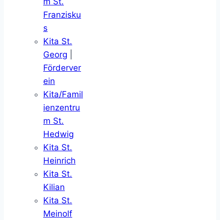
m St.
Franzisku
s
Kita St.
Georg
|
Förderver
ein
Kita/Famil
ienzentru
m St.
Hedwig
Kita St.
Heinrich
Kita St.
Kilian
Kita St.
Meinolf