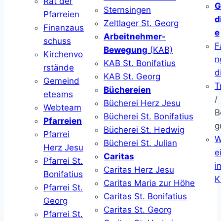
Rat der
G
Sternsingen
Pfarreien
d
Zeltlager St. Georg
Finanzaus
e
Arbeitnehmer-
schuss
F
Bewegung
(KAB)
Kirchenvo
n
KAB St. Bonifatius
rstände
d
KAB St. Georg
Gemeind
T
Büchereien
eteams
/
Bücherei Herz Jesu
Webteam
B
Bücherei St. Bonifatius
Pfarreien
g
Bücherei St. Hedwig
Pfarrei
W
Bücherei St. Julian
Herz Jesu
ei
Caritas
Pfarrei St.
i
Caritas Herz Jesu
Bonifatius
K
Caritas Maria zur Höhe
Pfarrei St.
Caritas St. Bonifatius
Georg
Caritas St. Georg
Pfarrei St.