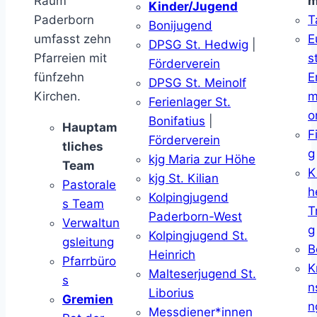
Raum
m
Kinder/Jugend
Paderborn
T
Bonijugend
umfasst zehn
E
DPSG St. Hedwig
|
Pfarreien mit
s
Förderverein
fünfzehn
E
DPSG St. Meinolf
Kirchen.
m
Ferienlager St.
o
Bonifatius
|
Hauptam
F
Förderverein
tliches
g
kjg Maria zur Höhe
Team
K
kjg St. Kilian
Pastorale
h
Kolpingjugend
s Team
T
Paderborn-West
Verwaltun
g
Kolpingjugend St.
gsleitung
B
Heinrich
Pfarrbüro
K
Malteserjugend St.
s
n
Liborius
Gremien
n
Messdiener*innen