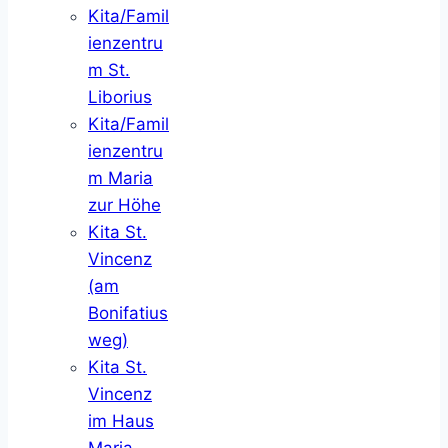
Kita/Famil
ienzentru
m St.
Liborius
Kita/Famil
ienzentru
m Maria
zur Höhe
Kita St.
Vincenz
(am
Bonifatius
weg)
Kita St.
Vincenz
im Haus