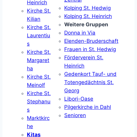
Heinrich
Kolping St. Hedwig
Kirche St.
Kolping St. Heinrich
Kilian
Weitere Gruppen
Kirche St.
Donna in Via
Laurentiu
Elenden-Bruderschaft
s
Frauen in St. Hedwig
Kirche St.
Förderverein St.
Margaret
Heinrich
ha
Gedenkort Tauf- und
Kirche St.
Totengedächtnis St.
Meinolf
Georg
Kirche St.
Libori-Oase
Stephanu
Pilgerkirche in Dahl
s
Senioren
Marktkirc
he
Kitas