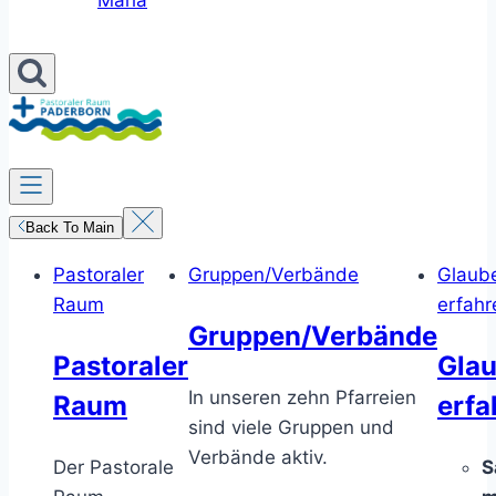
Maria
Back To Main
Pastoraler
Gruppen/Verbände
Glaub
Raum
erfahr
Gruppen/Verbände
Pastoraler
Gla
In unseren zehn Pfarreien
Raum
erfa
sind viele Gruppen und
Verbände aktiv.
Der Pastorale
S