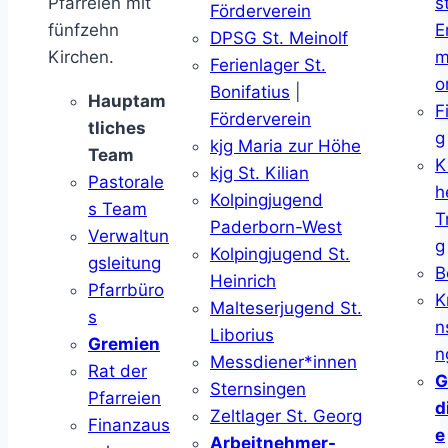
Pfarreien mit
s
Förderverein
fünfzehn
E
DPSG St. Meinolf
Kirchen.
m
Ferienlager St.
o
Bonifatius
|
Hauptam
F
Förderverein
tliches
g
kjg Maria zur Höhe
Team
K
kjg St. Kilian
Pastorale
h
Kolpingjugend
s Team
T
Paderborn-West
Verwaltun
g
Kolpingjugend St.
gsleitung
B
Heinrich
Pfarrbüro
K
Malteserjugend St.
s
n
Liborius
Gremien
n
Messdiener*innen
Rat der
G
Sternsingen
Pfarreien
d
Zeltlager St. Georg
Finanzaus
e
Arbeitnehmer-