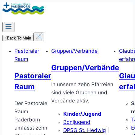
Zum
Inhalt
springen
Back To Main
Pastoraler
Gruppen/Verbände
Glaub
Raum
erfahr
Gruppen/Verbände
Pastoraler
Gla
In unseren zehn Pfarreien
Raum
erfa
sind viele Gruppen und
Verbände aktiv.
Der Pastorale
S
Raum
m
Kinder/Jugend
Paderborn
T
Bonijugend
umfasst zehn
E
DPSG St. Hedwig
|