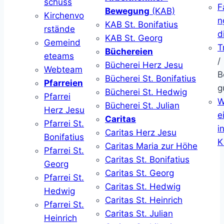
schuss
F
Bewegung
(KAB)
Kirchenvo
n
KAB St. Bonifatius
rstände
d
KAB St. Georg
Gemeind
T
Büchereien
eteams
/
Bücherei Herz Jesu
Webteam
B
Bücherei St. Bonifatius
Pfarreien
g
Bücherei St. Hedwig
Pfarrei
W
Bücherei St. Julian
Herz Jesu
ei
Caritas
Pfarrei St.
i
Caritas Herz Jesu
Bonifatius
K
Caritas Maria zur Höhe
Pfarrei St.
Caritas St. Bonifatius
Georg
Caritas St. Georg
Pfarrei St.
Caritas St. Hedwig
Hedwig
Caritas St. Heinrich
Pfarrei St.
Caritas St. Julian
Heinrich