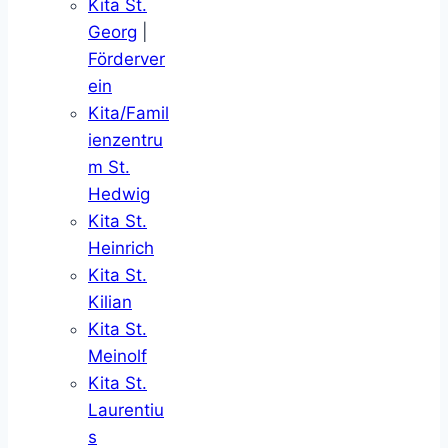
Kita St.
Georg
|
Förderver
ein
Kita/Famil
ienzentru
m St.
Hedwig
Kita St.
Heinrich
Kita St.
Kilian
Kita St.
Meinolf
Kita St.
Laurentiu
s