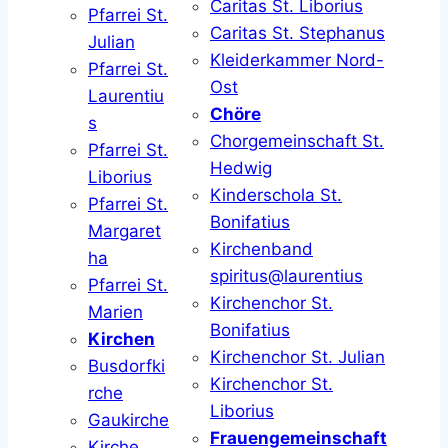
Caritas St. Liborius
Pfarrei St.
Caritas St. Stephanus
Julian
Kleiderkammer Nord-
Pfarrei St.
Ost
Laurentiu
Chöre
s
Chorgemeinschaft St.
Pfarrei St.
Hedwig
Liborius
Kinderschola St.
Pfarrei St.
Bonifatius
Margaret
Kirchenband
ha
spiritus@laurentius
Pfarrei St.
Kirchenchor St.
Marien
Bonifatius
Kirchen
Kirchenchor St. Julian
Busdorfki
Kirchenchor St.
rche
Liborius
Gaukirche
Frauengemeinschaft
Kirche