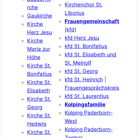
Kirchenchor St.
rche
Liborius
Gaukirche
Frauengemeinschaft
Kirche
(kfd)
Herz Jesu
kfd Herz Jesu
Kirche
kfd St. Bonifatius
Maria zur
kfd St. Elisabeth und
Höhe
St. Meinolf
Kirche St.
kfd St. Georg
Bonifatius
kfd St. Heinrich
|
Kirche St.
Frauengesprächskreis
Elisabeth
kfd St. Laurentius
Kirche St.
Kolpingsfamilie
Georg
Kolping Paderborn-
Kirche St.
West
Hedwig
Kolping Paderborn-
Kirche St.
Zentral