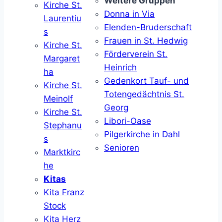
Weitere Gruppen
Kirche St.
Donna in Via
Laurentiu
Elenden-Bruderschaft
s
Frauen in St. Hedwig
Kirche St.
Förderverein St.
Margaret
Heinrich
ha
Gedenkort Tauf- und
Kirche St.
Totengedächtnis St.
Meinolf
Georg
Kirche St.
Libori-Oase
Stephanu
Pilgerkirche in Dahl
s
Senioren
Marktkirc
he
Kitas
Kita Franz
Stock
Kita Herz