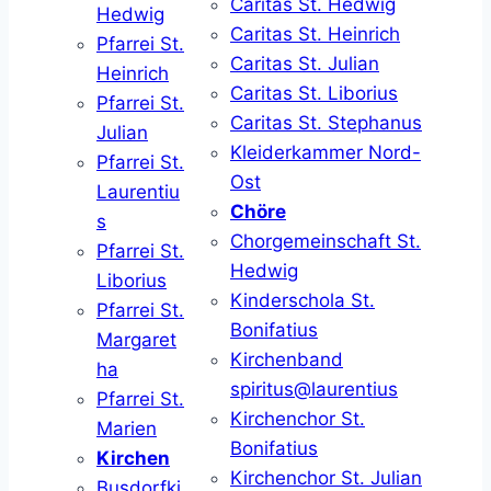
Caritas St. Hedwig
Hedwig
Caritas St. Heinrich
Pfarrei St.
Caritas St. Julian
Heinrich
Caritas St. Liborius
Pfarrei St.
Caritas St. Stephanus
Julian
Kleiderkammer Nord-
Pfarrei St.
Ost
Laurentiu
Chöre
s
Chorgemeinschaft St.
Pfarrei St.
Hedwig
Liborius
Kinderschola St.
Pfarrei St.
Bonifatius
Margaret
Kirchenband
ha
spiritus@laurentius
Pfarrei St.
Kirchenchor St.
Marien
Bonifatius
Kirchen
Kirchenchor St. Julian
Busdorfki