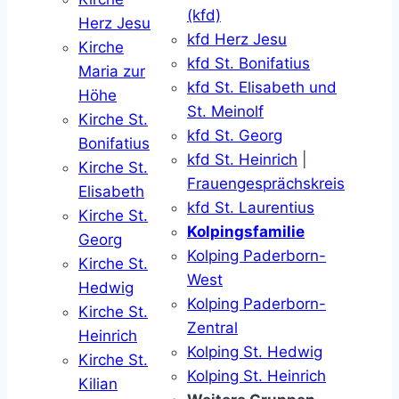
(kfd)
Herz Jesu
kfd Herz Jesu
Kirche
kfd St. Bonifatius
Maria zur
kfd St. Elisabeth und
Höhe
St. Meinolf
Kirche St.
kfd St. Georg
Bonifatius
kfd St. Heinrich
|
Kirche St.
Frauengesprächskreis
Elisabeth
kfd St. Laurentius
Kirche St.
Kolpingsfamilie
Georg
Kolping Paderborn-
Kirche St.
West
Hedwig
Kolping Paderborn-
Kirche St.
Zentral
Heinrich
Kolping St. Hedwig
Kirche St.
Kolping St. Heinrich
Kilian