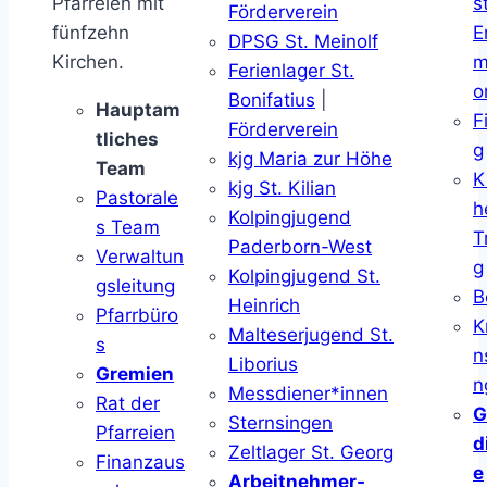
Pfarreien mit
s
Förderverein
fünfzehn
E
DPSG St. Meinolf
Kirchen.
m
Ferienlager St.
o
Bonifatius
|
Hauptam
F
Förderverein
tliches
g
kjg Maria zur Höhe
Team
K
kjg St. Kilian
Pastorale
h
Kolpingjugend
s Team
T
Paderborn-West
Verwaltun
g
Kolpingjugend St.
gsleitung
B
Heinrich
Pfarrbüro
K
Malteserjugend St.
s
n
Liborius
Gremien
n
Messdiener*innen
Rat der
G
Sternsingen
Pfarreien
d
Zeltlager St. Georg
Finanzaus
e
Arbeitnehmer-