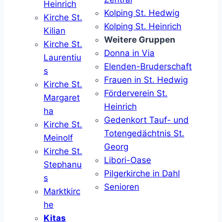
Heinrich
Kolping St. Hedwig
Kirche St.
Kolping St. Heinrich
Kilian
Weitere Gruppen
Kirche St.
Donna in Via
Laurentiu
Elenden-Bruderschaft
s
Frauen in St. Hedwig
Kirche St.
Förderverein St.
Margaret
Heinrich
ha
Gedenkort Tauf- und
Kirche St.
Totengedächtnis St.
Meinolf
Georg
Kirche St.
Libori-Oase
Stephanu
Pilgerkirche in Dahl
s
Senioren
Marktkirc
he
Kitas