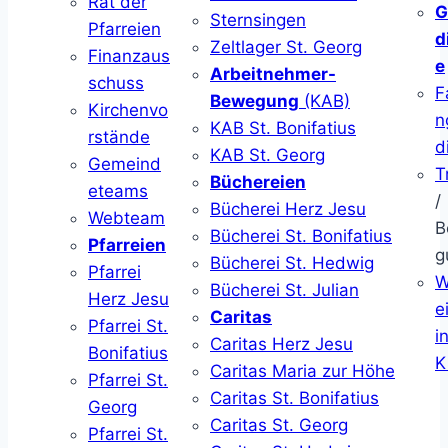
Rat der
G
Sternsingen
Pfarreien
d
Zeltlager St. Georg
Finanzaus
e
Arbeitnehmer-
schuss
F
Bewegung
(KAB)
Kirchenvo
n
KAB St. Bonifatius
rstände
d
KAB St. Georg
Gemeind
T
Büchereien
eteams
/
Bücherei Herz Jesu
Webteam
B
Bücherei St. Bonifatius
Pfarreien
g
Bücherei St. Hedwig
Pfarrei
W
Bücherei St. Julian
Herz Jesu
ei
Caritas
Pfarrei St.
i
Caritas Herz Jesu
Bonifatius
K
Caritas Maria zur Höhe
Pfarrei St.
Caritas St. Bonifatius
Georg
Caritas St. Georg
Pfarrei St.