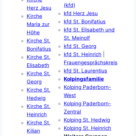
(kfd)
Herz Jesu
kfd Herz Jesu
Kirche
kfd St. Bonifatius
Maria zur
kfd St. Elisabeth und
Höhe
St. Meinolf
Kirche St.
kfd St. Georg
Bonifatius
kfd St. Heinrich
|
Kirche St.
Frauengesprächskreis
Elisabeth
kfd St. Laurentius
Kirche St.
Kolpingsfamilie
Georg
Kolping Paderborn-
Kirche St.
West
Hedwig
Kolping Paderborn-
Kirche St.
Zentral
Heinrich
Kolping St. Hedwig
Kirche St.
Kolping St. Heinrich
Kilian