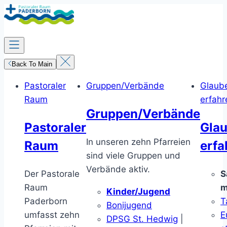
Zum
Inhalt
springen
Back To Main
Pastoraler
Gruppen/Verbände
Glaub
Raum
erfahr
Gruppen/Verbände
Pastoraler
Gla
In unseren zehn Pfarreien
Raum
erfa
sind viele Gruppen und
Verbände aktiv.
Der Pastorale
S
Raum
m
Kinder/Jugend
Paderborn
T
Bonijugend
umfasst zehn
E
DPSG St. Hedwig
|