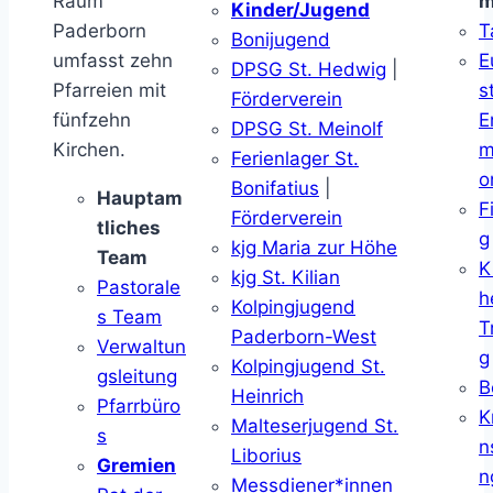
Raum
m
Kinder/Jugend
Paderborn
T
Bonijugend
umfasst zehn
E
DPSG St. Hedwig
|
Pfarreien mit
s
Förderverein
fünfzehn
E
DPSG St. Meinolf
Kirchen.
m
Ferienlager St.
o
Bonifatius
|
Hauptam
F
Förderverein
tliches
g
kjg Maria zur Höhe
Team
K
kjg St. Kilian
Pastorale
h
Kolpingjugend
s Team
T
Paderborn-West
Verwaltun
g
Kolpingjugend St.
gsleitung
B
Heinrich
Pfarrbüro
K
Malteserjugend St.
s
n
Liborius
Gremien
n
Messdiener*innen