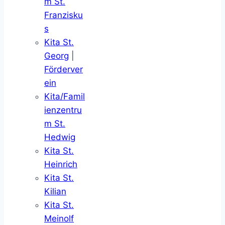
m St.
Franzisku
s
Kita St.
Georg
|
Förderver
ein
Kita/Famil
ienzentru
m St.
Hedwig
Kita St.
Heinrich
Kita St.
Kilian
Kita St.
Meinolf