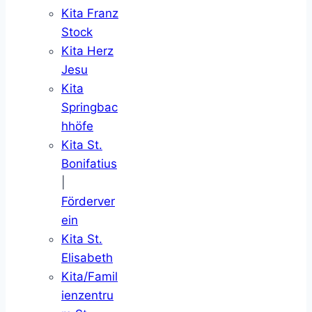
Kita Franz
Stock
Kita Herz
Jesu
Kita
Springbac
hhöfe
Kita St.
Bonifatius
|
Förderver
ein
Kita St.
Elisabeth
Kita/Famil
ienzentru