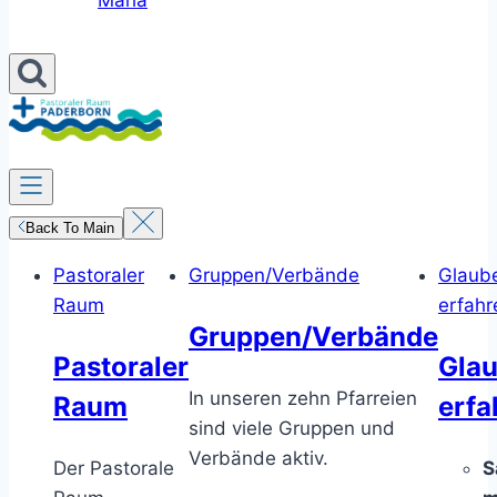
Maria
Back To Main
Pastoraler
Gruppen/Verbände
Glaub
Raum
erfahr
Gruppen/Verbände
Pastoraler
Gla
In unseren zehn Pfarreien
Raum
erfa
sind viele Gruppen und
Verbände aktiv.
Der Pastorale
S