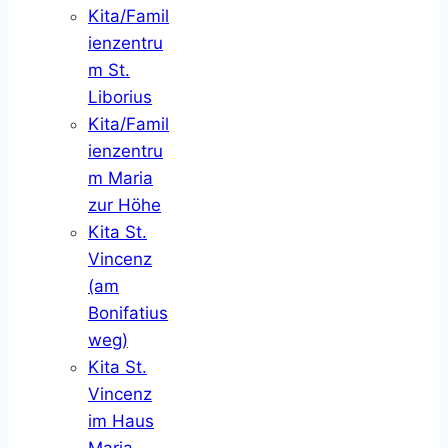
Kita/Famil
ienzentru
m St.
Liborius
Kita/Famil
ienzentru
m Maria
zur Höhe
Kita St.
Vincenz
(am
Bonifatius
weg)
Kita St.
Vincenz
im Haus