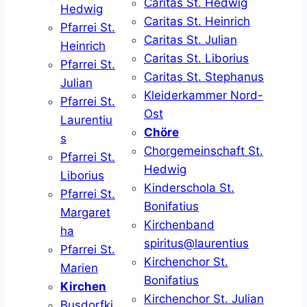
Caritas St. Hedwig
Hedwig
Caritas St. Heinrich
Pfarrei St.
Caritas St. Julian
Heinrich
Caritas St. Liborius
Pfarrei St.
Caritas St. Stephanus
Julian
Kleiderkammer Nord-
Pfarrei St.
Ost
Laurentiu
Chöre
s
Chorgemeinschaft St.
Pfarrei St.
Hedwig
Liborius
Kinderschola St.
Pfarrei St.
Bonifatius
Margaret
Kirchenband
ha
spiritus@laurentius
Pfarrei St.
Kirchenchor St.
Marien
Bonifatius
Kirchen
Kirchenchor St. Julian
Busdorfki