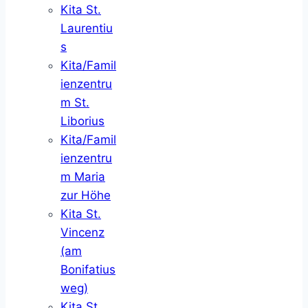
Kita St.
Laurentiu
s
Kita/Famil
ienzentru
m St.
Liborius
Kita/Famil
ienzentru
m Maria
zur Höhe
Kita St.
Vincenz
(am
Bonifatius
weg)
Kita St.