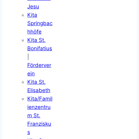
Jesu
Kita
Springbac
hhöfe
Kita St.
Bonifatius
|
Förderver
ein
Kita St.
Elisabeth
Kita/Famil
ienzentru
m St.
Franzisku
s