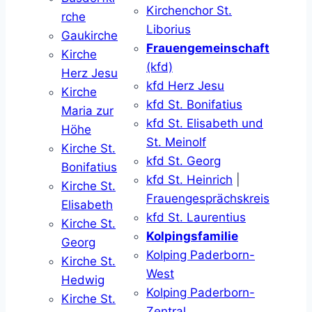
Kirchenchor St.
rche
Liborius
Gaukirche
Frauengemeinschaft
Kirche
(kfd)
Herz Jesu
kfd Herz Jesu
Kirche
kfd St. Bonifatius
Maria zur
kfd St. Elisabeth und
Höhe
St. Meinolf
Kirche St.
kfd St. Georg
Bonifatius
kfd St. Heinrich
|
Kirche St.
Frauengesprächskreis
Elisabeth
kfd St. Laurentius
Kirche St.
Kolpingsfamilie
Georg
Kolping Paderborn-
Kirche St.
West
Hedwig
Kolping Paderborn-
Kirche St.
Zentral