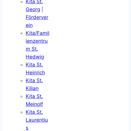
Kita St.
Georg
|
Förderver
ein
Kita/Famil
ienzentru
m St.
Hedwig
Kita St.
Heinrich
Kita St.
Kilian
Kita St.
Meinolf
Kita St.
Laurentiu
s