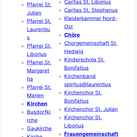
Caritas St. Liborius
Pfarrei St.
Caritas St. Stephanus
Julian
Kleiderkammer Nord-
Pfarrei St.
Ost
Laurentiu
Chöre
s
Chorgemeinschaft St.
Pfarrei St.
Hedwig
Liborius
Kinderschola St.
Pfarrei St.
Bonifatius
Margaret
Kirchenband
ha
spiritus@laurentius
Pfarrei St.
Kirchenchor St.
Marien
Bonifatius
Kirchen
Kirchenchor St. Julian
Busdorfki
Kirchenchor St.
rche
Liborius
Gaukirche
Frauengemeinschaft
Kirche