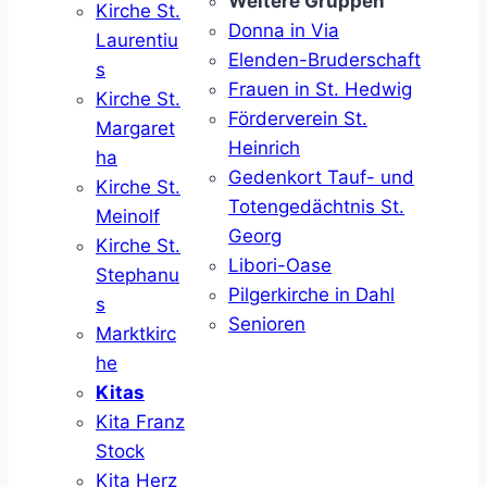
Weitere Gruppen
Kirche St.
Donna in Via
Laurentiu
Elenden-Bruderschaft
s
Frauen in St. Hedwig
Kirche St.
Förderverein St.
Margaret
Heinrich
ha
Gedenkort Tauf- und
Kirche St.
Totengedächtnis St.
Meinolf
Georg
Kirche St.
Libori-Oase
Stephanu
Pilgerkirche in Dahl
s
Senioren
Marktkirc
he
Kitas
Kita Franz
Stock
Kita Herz