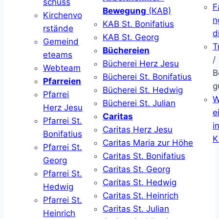
schuss
F
Bewegung
(KAB)
Kirchenvo
n
KAB St. Bonifatius
rstände
d
KAB St. Georg
Gemeind
T
Büchereien
eteams
/
Bücherei Herz Jesu
Webteam
B
Bücherei St. Bonifatius
Pfarreien
g
Bücherei St. Hedwig
Pfarrei
W
Bücherei St. Julian
Herz Jesu
ei
Caritas
Pfarrei St.
i
Caritas Herz Jesu
Bonifatius
K
Caritas Maria zur Höhe
Pfarrei St.
Caritas St. Bonifatius
Georg
Caritas St. Georg
Pfarrei St.
Caritas St. Hedwig
Hedwig
Caritas St. Heinrich
Pfarrei St.
Caritas St. Julian
Heinrich