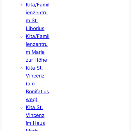
Kita/Famil
ienzentru
m St.
Liborius
Kita/Famil
ienzentru
m Maria
zur Höhe
Kita St.
Vincenz
(am
Bonifatius
weg)
Kita St.
Vincenz
im Haus