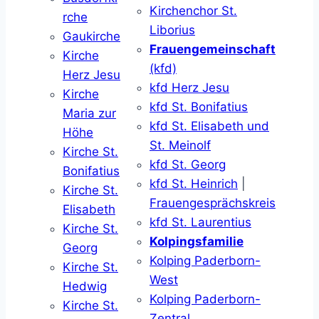
Kirchenchor St.
rche
Liborius
Gaukirche
Frauengemeinschaft
Kirche
(kfd)
Herz Jesu
kfd Herz Jesu
Kirche
kfd St. Bonifatius
Maria zur
kfd St. Elisabeth und
Höhe
St. Meinolf
Kirche St.
kfd St. Georg
Bonifatius
kfd St. Heinrich
|
Kirche St.
Frauengesprächskreis
Elisabeth
kfd St. Laurentius
Kirche St.
Kolpingsfamilie
Georg
Kolping Paderborn-
Kirche St.
West
Hedwig
Kolping Paderborn-
Kirche St.
Zentral