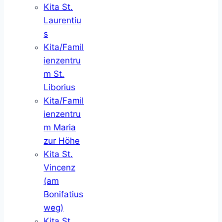
Kita St.
Laurentiu
s
Kita/Famil
ienzentru
m St.
Liborius
Kita/Famil
ienzentru
m Maria
zur Höhe
Kita St.
Vincenz
(am
Bonifatius
weg)
Kita St.