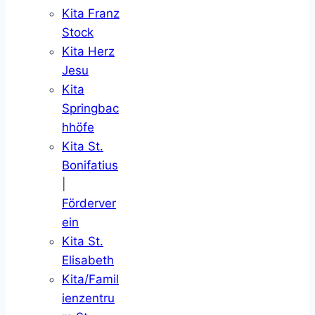
Kita Franz
Stock
Kita Herz
Jesu
Kita
Springbac
hhöfe
Kita St.
Bonifatius
|
Förderver
ein
Kita St.
Elisabeth
Kita/Famil
ienzentru