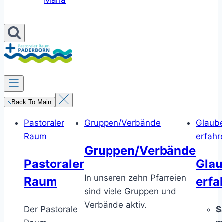
Maria
Back To Main
Pastoraler
Gruppen/Verbände
Glaub
Raum
erfahr
Gruppen/Verbände
Pastoraler
Gla
In unseren zehn Pfarreien
Raum
erfa
sind viele Gruppen und
Verbände aktiv.
Der Pastorale
S