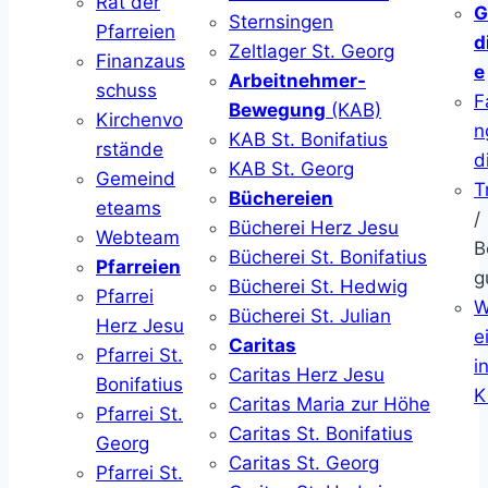
Rat der
G
Sternsingen
Pfarreien
d
Zeltlager St. Georg
Finanzaus
e
Arbeitnehmer-
schuss
F
Bewegung
(KAB)
Kirchenvo
n
KAB St. Bonifatius
rstände
d
KAB St. Georg
Gemeind
T
Büchereien
eteams
/
Bücherei Herz Jesu
Webteam
B
Bücherei St. Bonifatius
Pfarreien
g
Bücherei St. Hedwig
Pfarrei
W
Bücherei St. Julian
Herz Jesu
ei
Caritas
Pfarrei St.
i
Caritas Herz Jesu
Bonifatius
K
Caritas Maria zur Höhe
Pfarrei St.
Caritas St. Bonifatius
Georg
Caritas St. Georg
Pfarrei St.