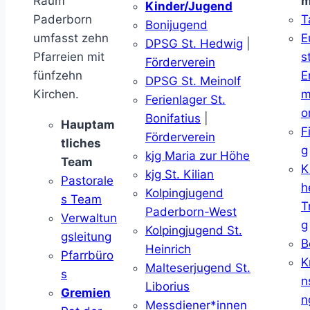
Raum
m
Kinder/Jugend
Paderborn
T
Bonijugend
umfasst zehn
E
DPSG St. Hedwig
|
Pfarreien mit
s
Förderverein
fünfzehn
E
DPSG St. Meinolf
Kirchen.
m
Ferienlager St.
o
Bonifatius
|
Hauptam
F
Förderverein
tliches
g
kjg Maria zur Höhe
Team
K
kjg St. Kilian
Pastorale
h
Kolpingjugend
s Team
T
Paderborn-West
Verwaltun
g
Kolpingjugend St.
gsleitung
B
Heinrich
Pfarrbüro
K
Malteserjugend St.
s
n
Liborius
Gremien
n
Messdiener*innen