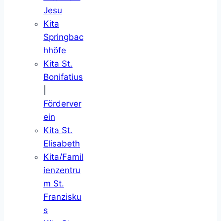
Jesu
Kita
Springbac
hhöfe
Kita St.
Bonifatius
|
Förderver
ein
Kita St.
Elisabeth
Kita/Famil
ienzentru
m St.
Franzisku
s