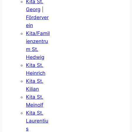
Kita St.
Georg
|
Förderver
ein
Kita/Famil
ienzentru
m St.
Hedwig
Kita St.
Heinrich
Kita St.
Kilian
Kita St.
Meinolf
Kita St.
Laurentiu
s