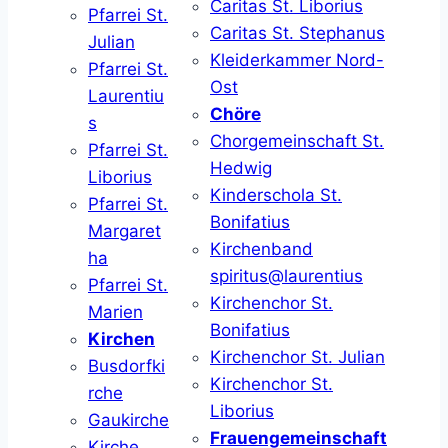
Caritas St. Liborius
Pfarrei St.
Caritas St. Stephanus
Julian
Kleiderkammer Nord-
Pfarrei St.
Ost
Laurentiu
Chöre
s
Chorgemeinschaft St.
Pfarrei St.
Hedwig
Liborius
Kinderschola St.
Pfarrei St.
Bonifatius
Margaret
Kirchenband
ha
spiritus@laurentius
Pfarrei St.
Kirchenchor St.
Marien
Bonifatius
Kirchen
Kirchenchor St. Julian
Busdorfki
Kirchenchor St.
rche
Liborius
Gaukirche
Frauengemeinschaft
Kirche