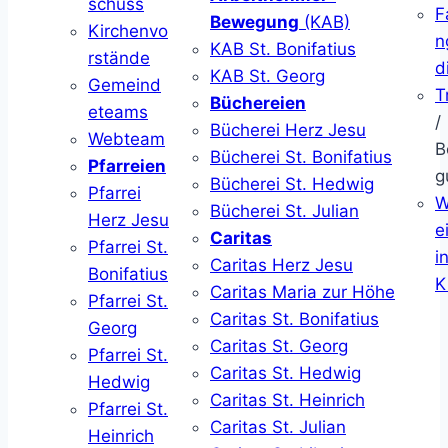
schuss
F
Bewegung
(KAB)
Kirchenvo
n
KAB St. Bonifatius
rstände
d
KAB St. Georg
Gemeind
T
Büchereien
eteams
/
Bücherei Herz Jesu
Webteam
B
Bücherei St. Bonifatius
Pfarreien
g
Bücherei St. Hedwig
Pfarrei
W
Bücherei St. Julian
Herz Jesu
ei
Caritas
Pfarrei St.
i
Caritas Herz Jesu
Bonifatius
K
Caritas Maria zur Höhe
Pfarrei St.
Caritas St. Bonifatius
Georg
Caritas St. Georg
Pfarrei St.
Caritas St. Hedwig
Hedwig
Caritas St. Heinrich
Pfarrei St.
Caritas St. Julian
Heinrich