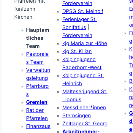
Pfarreien mit
s
Förderverein
fünfzehn
E
DPSG St. Meinolf
Kirchen.
m
Ferienlager St.
o
Bonifatius
|
Hauptam
F
Förderverein
tliches
g
kjg Maria zur Höhe
Team
K
kjg St. Kilian
Pastorale
h
Kolpingjugend
s Team
T
Paderborn-West
Verwaltun
g
Kolpingjugend St.
gsleitung
B
Heinrich
Pfarrbüro
K
Malteserjugend St.
s
n
Liborius
Gremien
n
Messdiener*innen
Rat der
G
Sternsingen
Pfarreien
d
Zeltlager St. Georg
Finanzaus
e
Arbeitnehmer-