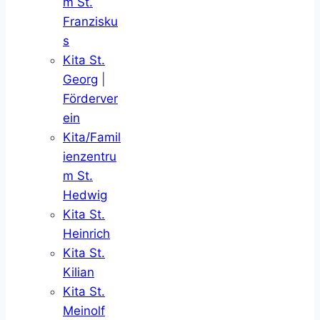
m St.
Franzisku
s
Kita St.
Georg
|
Förderver
ein
Kita/Famil
ienzentru
m St.
Hedwig
Kita St.
Heinrich
Kita St.
Kilian
Kita St.
Meinolf