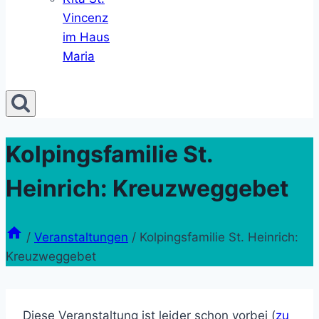
Vincenz
im Haus
Maria
Kolpingsfamilie St.
Heinrich: Kreuzweggebet
/
Veranstaltungen
/
Kolpingsfamilie St. Heinrich:
Kreuzweggebet
Diese Veranstaltung ist leider schon vorbei (
zu