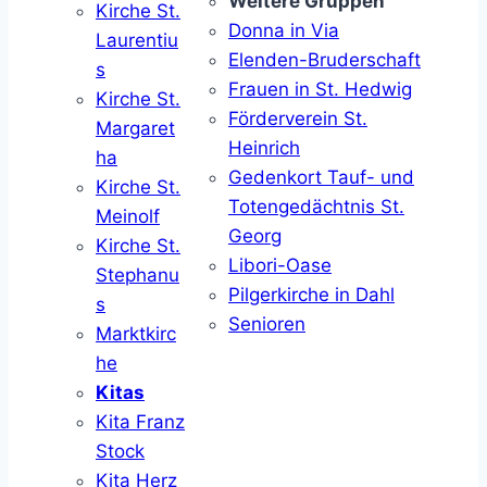
Weitere Gruppen
Kirche St.
Donna in Via
Laurentiu
Elenden-Bruderschaft
s
Frauen in St. Hedwig
Kirche St.
Förderverein St.
Margaret
Heinrich
ha
Gedenkort Tauf- und
Kirche St.
Totengedächtnis St.
Meinolf
Georg
Kirche St.
Libori-Oase
Stephanu
Pilgerkirche in Dahl
s
Senioren
Marktkirc
he
Kitas
Kita Franz
Stock
Kita Herz