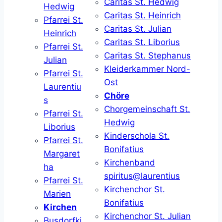
Caritas St. Hedwig
Hedwig
Caritas St. Heinrich
Pfarrei St.
Caritas St. Julian
Heinrich
Caritas St. Liborius
Pfarrei St.
Caritas St. Stephanus
Julian
Kleiderkammer Nord-
Pfarrei St.
Ost
Laurentiu
Chöre
s
Chorgemeinschaft St.
Pfarrei St.
Hedwig
Liborius
Kinderschola St.
Pfarrei St.
Bonifatius
Margaret
Kirchenband
ha
spiritus@laurentius
Pfarrei St.
Kirchenchor St.
Marien
Bonifatius
Kirchen
Kirchenchor St. Julian
Busdorfki