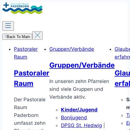
Zum
Inhalt
springen
Back To Main
Pastoraler
Gruppen/Verbände
Glaub
Raum
erfahr
Gruppen/Verbände
Pastoraler
Gla
In unseren zehn Pfarreien
Raum
erfa
sind viele Gruppen und
Verbände aktiv.
Der Pastorale
S
Raum
m
Kinder/Jugend
Paderborn
T
Bonijugend
umfasst zehn
E
DPSG St. Hedwig
|