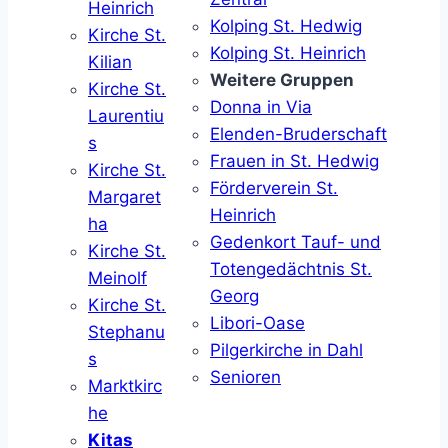
Heinrich
Kolping St. Hedwig
Kirche St.
Kolping St. Heinrich
Kilian
Weitere Gruppen
Kirche St.
Donna in Via
Laurentiu
Elenden-Bruderschaft
s
Frauen in St. Hedwig
Kirche St.
Förderverein St.
Margaret
Heinrich
ha
Gedenkort Tauf- und
Kirche St.
Totengedächtnis St.
Meinolf
Georg
Kirche St.
Libori-Oase
Stephanu
Pilgerkirche in Dahl
s
Senioren
Marktkirc
he
Kitas