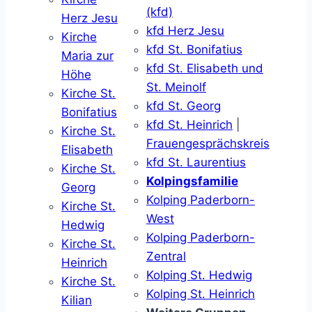
(kfd)
Herz Jesu
kfd Herz Jesu
Kirche
kfd St. Bonifatius
Maria zur
kfd St. Elisabeth und
Höhe
St. Meinolf
Kirche St.
kfd St. Georg
Bonifatius
kfd St. Heinrich
|
Kirche St.
Frauengesprächskreis
Elisabeth
kfd St. Laurentius
Kirche St.
Kolpingsfamilie
Georg
Kolping Paderborn-
Kirche St.
West
Hedwig
Kolping Paderborn-
Kirche St.
Zentral
Heinrich
Kolping St. Hedwig
Kirche St.
Kolping St. Heinrich
Kilian