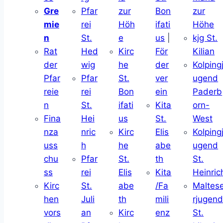
Gre
Pfar
zur
Bon
zur
mie
rei
Höh
ifati
Höhe
n
St.
e
us
|
kjg St.
Rat
Hed
Kirc
För
Kilian
der
wig
he
der
Kolping
Pfar
Pfar
St.
ver
ugend
reie
rei
Bon
ein
Paderb
n
St.
ifati
Kita
orn-
Fina
Hei
us
St.
West
nza
nric
Kirc
Elis
Kolping
uss
h
he
abe
ugend
chu
Pfar
St.
th
St.
ss
rei
Elis
Kita
Heinric
Kirc
St.
abe
/Fa
Maltes
hen
Juli
th
mili
rjugen
vors
an
Kirc
enz
St.