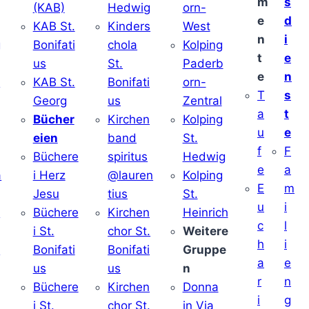
m
s
(KAB)
Hedwig
orn-
e
d
KAB St.
Kinders
West
n
i
g
Bonifati
chola
Kolping
t
e
us
St.
Paderb
e
n
v
KAB St.
Bonifati
orn-
T
s
Georg
us
Zentral
a
t
Bücher
Kirchen
Kolping
u
e
eien
band
St.
f
F
Büchere
spiritus
Hedwig
e
a
a
i Herz
@lauren
Kolping
E
m
Jesu
tius
St.
u
i
i
Büchere
Kirchen
Heinrich
c
l
i St.
chor St.
Weitere
h
i
v
Bonifati
Bonifati
Gruppe
a
e
us
us
n
r
n
Büchere
Kirchen
Donna
i
g
i St.
chor St.
in Via