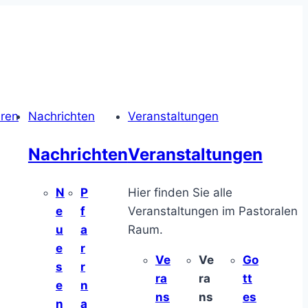
hren
Nachrichten
Veranstaltungen
Nachrichten
Veranstaltungen
N
P
Hier finden Sie alle
e
f
Veranstaltungen im Pastoralen
u
a
Raum.
e
r
Ve
Ve
Go
s
r
ra
ra
tt
e
n
ns
ns
es
n
a