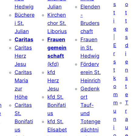
s
o
Hedwig
Julian
Elenden
t
t
Büchere
Kirchen
-
i
t
i St.
chor St.
Bruders
e
e
Julian
Liborius
chaft
|
s
j
Caritas
Frauen
Frauen
E
d
Caritas
gemein
in St.
r
i
Herz
schaft
Hedwig
s
e
Jesu
(kfd)
Förderv
t
n
Caritas
kfd
erein St.
k
s
j
Maria
Herz
Heinrich
o
t
zur
Jesu
Gedenk
m
e
Höhe
kfd St.
ort
m
T
h
Caritas
Bonifati
Tauf-
u
r
e
St.
us
und
n
a
d
Bonifati
kfd St.
Totenge
i
u
us
Elisabet
dächtni
o
e