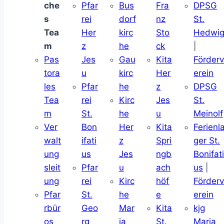
che
Pfar
Bus
Fra
DPSG
s
rei
dorf
nz
St.
Tea
Her
kirc
Sto
Hedwi
m
z
he
ck
|
Pas
Jes
Gau
Kita
Förder
tora
u
kirc
Her
erein
les
Pfar
he
z
DPSG
Tea
rei
Kirc
Jes
St.
m
St.
he
u
Meinolf
Ver
Bon
Her
Kita
Ferienl
walt
ifati
z
Spri
ger St.
ung
us
Jes
ngb
Bonifat
sleit
Pfar
u
ach
us
|
ung
rei
Kirc
höf
Förder
Pfar
St.
he
e
erein
rbür
Geo
Mar
Kita
kjg
os
rg
ia
St.
Maria