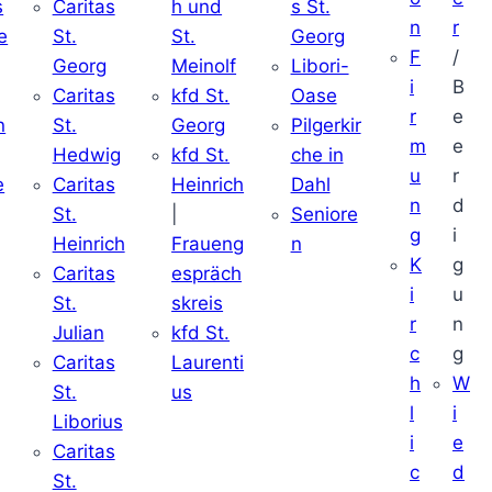
s
Caritas
h und
s St.
n
r
e
St.
St.
Georg
F
/
Georg
Meinolf
Libori-
i
B
Caritas
kfd St.
Oase
r
e
n
St.
Georg
Pilgerkir
m
e
Hedwig
kfd St.
che in
u
r
e
Caritas
Heinrich
Dahl
n
d
St.
|
Seniore
g
i
Heinrich
Fraueng
n
K
g
Caritas
espräch
i
u
St.
skreis
r
n
Julian
kfd St.
c
g
Caritas
Laurenti
h
W
St.
us
l
i
Liborius
i
e
Caritas
c
d
St.