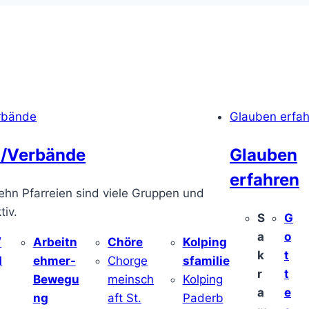
rbände
Glauben erfa
/Verbände
Glauben
erfahren
ehn Pfarreien sind viele Gruppen und
iv.
S
G
a
o
/
Arbeitn
Chöre
Kolping
k
t
d
ehmer-
Chorge
sfamilie
r
t
Bewegu
meinsch
Kolping
a
e
ng
aft St.
Paderb