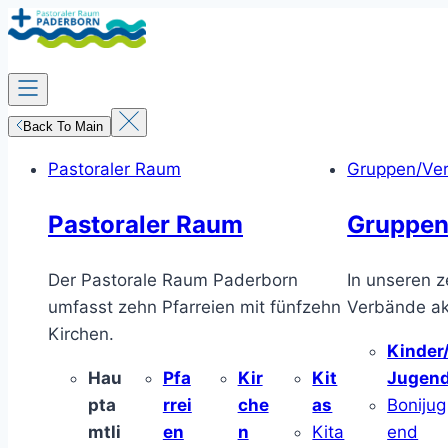
Zum
Inhalt
springen
Back To Main
Pastoraler Raum
Gruppen/Ve
Pastoraler Raum
Gruppen
Der Pastorale Raum Paderborn
In unseren z
umfasst zehn Pfarreien mit fünfzehn
Verbände akt
Kirchen.
Kinder
Hau
Pfa
Kir
Kit
Jugen
pta
rrei
che
as
Bonijug
mtli
en
n
Kita
end