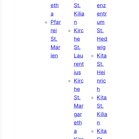
eth
St.
enz
a
Kilia
entr
Pfar
n
um
rei
Kirc
St.
St.
he
Hed
Mar
St.
wig
ien
Lau
Kita
rent
St.
ius
Hei
Kirc
nric
he
h
St.
Kita
Mar
St.
gar
Kilia
eth
n
a
Kita