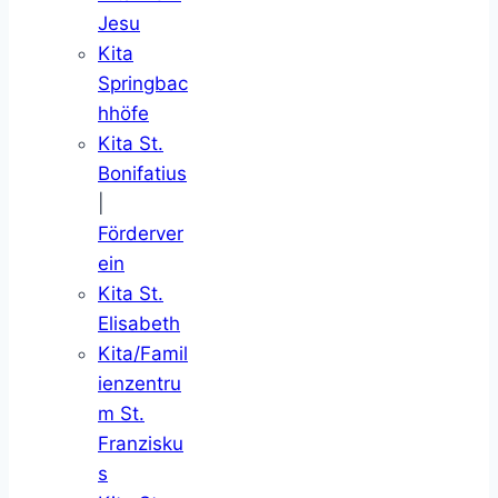
Jesu
Kita
Springbac
hhöfe
Kita St.
Bonifatius
|
Förderver
ein
Kita St.
Elisabeth
Kita/Famil
ienzentru
m St.
Franzisku
s