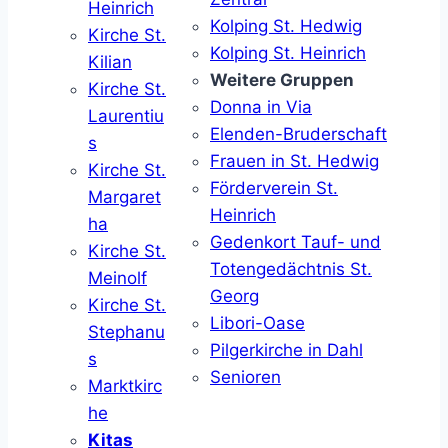
Heinrich
Kolping St. Hedwig
Kirche St.
Kolping St. Heinrich
Kilian
Weitere Gruppen
Kirche St.
Donna in Via
Laurentiu
Elenden-Bruderschaft
s
Frauen in St. Hedwig
Kirche St.
Förderverein St.
Margaret
Heinrich
ha
Gedenkort Tauf- und
Kirche St.
Totengedächtnis St.
Meinolf
Georg
Kirche St.
Libori-Oase
Stephanu
Pilgerkirche in Dahl
s
Senioren
Marktkirc
he
Kitas