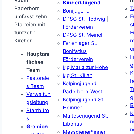
Raum
m
Kinder/Jugend
Paderborn
T
Bonijugend
umfasst zehn
E
DPSG St. Hedwig
|
Pfarreien mit
s
Förderverein
fünfzehn
E
DPSG St. Meinolf
Kirchen.
m
Ferienlager St.
o
Bonifatius
|
Hauptam
F
Förderverein
tliches
g
kjg Maria zur Höhe
Team
K
kjg St. Kilian
Pastorale
h
Kolpingjugend
s Team
T
Paderborn-West
Verwaltun
g
Kolpingjugend St.
gsleitung
B
Heinrich
Pfarrbüro
K
Malteserjugend St.
s
n
Liborius
Gremien
n
Messdiener*innen