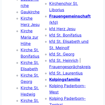
Kirchenchor St.
rche
Liborius
Gaukirche
Frauengemeinschaft
Kirche
(kfd)
Herz Jesu
kfd Herz Jesu
Kirche
kfd St. Bonifatius
Maria zur
kfd St. Elisabeth und
Höhe
St. Meinolf
Kirche St.
kfd St. Georg
Bonifatius
kfd St. Heinrich
|
Kirche St.
Frauengesprächskreis
Elisabeth
kfd St. Laurentius
Kirche St.
Kolpingsfamilie
Georg
Kolping Paderborn-
Kirche St.
West
Hedwig
Kolping Paderborn-
Kirche St.
Zentral