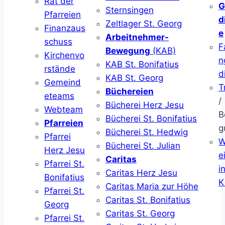
Rat der
G
Sternsingen
Pfarreien
d
Zeltlager St. Georg
Finanzaus
e
Arbeitnehmer-
schuss
F
Bewegung
(KAB)
Kirchenvo
n
KAB St. Bonifatius
rstände
d
KAB St. Georg
Gemeind
T
Büchereien
eteams
/
Bücherei Herz Jesu
Webteam
B
Bücherei St. Bonifatius
Pfarreien
g
Bücherei St. Hedwig
Pfarrei
W
Bücherei St. Julian
Herz Jesu
ei
Caritas
Pfarrei St.
i
Caritas Herz Jesu
Bonifatius
K
Caritas Maria zur Höhe
Pfarrei St.
Caritas St. Bonifatius
Georg
Caritas St. Georg
Pfarrei St.