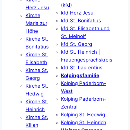
(kfd)
Herz Jesu
kfd Herz Jesu
Kirche
kfd St. Bonifatius
Maria zur
kfd St. Elisabeth und
Höhe
St. Meinolf
Kirche St.
kfd St. Georg
Bonifatius
kfd St. Heinrich
|
Kirche St.
Frauengesprächskreis
Elisabeth
kfd St. Laurentius
Kirche St.
Kolpingsfamilie
Georg
Kolping Paderborn-
Kirche St.
West
Hedwig
Kolping Paderborn-
Kirche St.
Zentral
Heinrich
Kolping St. Hedwig
Kirche St.
Kolping St. Heinrich
Kilian