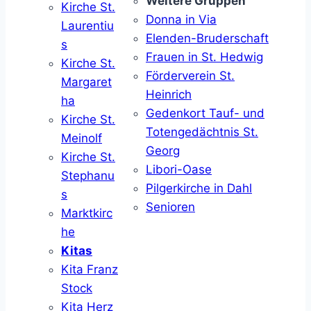
Weitere Gruppen
Kirche St.
Donna in Via
Laurentiu
Elenden-Bruderschaft
s
Frauen in St. Hedwig
Kirche St.
Förderverein St.
Margaret
Heinrich
ha
Gedenkort Tauf- und
Kirche St.
Totengedächtnis St.
Meinolf
Georg
Kirche St.
Libori-Oase
Stephanu
Pilgerkirche in Dahl
s
Senioren
Marktkirc
he
Kitas
Kita Franz
Stock
Kita Herz