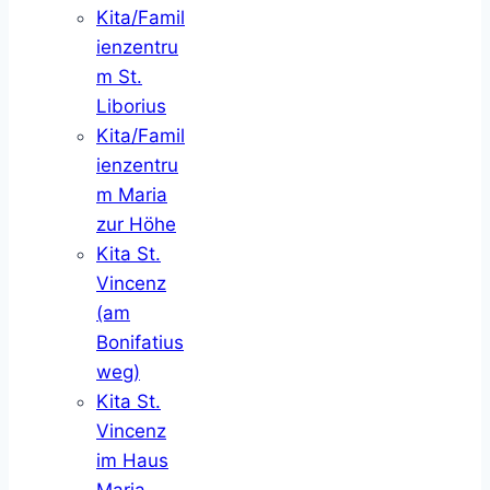
Kita/Famil
ienzentru
m St.
Liborius
Kita/Famil
ienzentru
m Maria
zur Höhe
Kita St.
Vincenz
(am
Bonifatius
weg)
Kita St.
Vincenz
im Haus