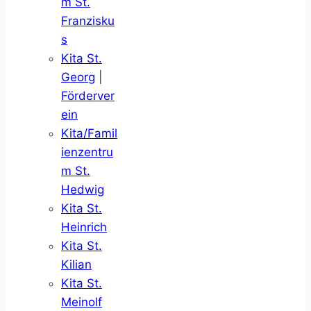
m St.
Franzisku
s
Kita St.
Georg
|
Förderver
ein
Kita/Famil
ienzentru
m St.
Hedwig
Kita St.
Heinrich
Kita St.
Kilian
Kita St.
Meinolf