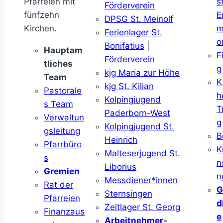
Pfarreien mit
s
Förderverein
fünfzehn
E
DPSG St. Meinolf
Kirchen.
m
Ferienlager St.
o
Bonifatius
|
Hauptam
F
Förderverein
tliches
g
kjg Maria zur Höhe
Team
K
kjg St. Kilian
Pastorale
h
Kolpingjugend
s Team
T
Paderborn-West
Verwaltun
g
Kolpingjugend St.
gsleitung
B
Heinrich
Pfarrbüro
K
Malteserjugend St.
s
n
Liborius
Gremien
n
Messdiener*innen
Rat der
G
Sternsingen
Pfarreien
d
Zeltlager St. Georg
Finanzaus
e
Arbeitnehmer-