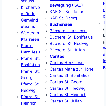
schuss
F
Bewegung
(KAB)
Kirchenvo
n
KAB St. Bonifatius
rstände
d
KAB St. Georg
Gemeind
T
Büchereien
eteams
/
Bücherei Herz Jesu
Webteam
B
Bücherei St. Bonifatius
Pfarreien
g
Bücherei St. Hedwig
Pfarrei
W
Bücherei St. Julian
Herz Jesu
ei
Caritas
Pfarrei St.
i
Caritas Herz Jesu
Bonifatius
K
Caritas Maria zur Höhe
Pfarrei St.
Caritas St. Bonifatius
Georg
Caritas St. Georg
Pfarrei St.
Caritas St. Hedwig
Hedwig
Caritas St. Heinrich
Pfarrei St.
Caritas St. Julian
Heinrich