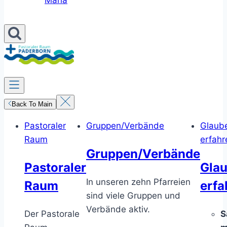
Maria
Back To Main
Pastoraler
Gruppen/Verbände
Glaub
Raum
erfahr
Gruppen/Verbände
Pastoraler
Gla
In unseren zehn Pfarreien
Raum
erfa
sind viele Gruppen und
Verbände aktiv.
Der Pastorale
S