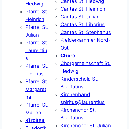
Caritas St. Hedwig
Hedwig
Caritas St. Heinrich
Pfarrei St.
Caritas St. Julian
Heinrich
Caritas St. Liborius
Pfarrei St.
Caritas St. Stephanus
Julian
Kleiderkammer Nord-
Pfarrei St.
Ost
Laurentiu
Chöre
s
Chorgemeinschaft St.
Pfarrei St.
Hedwig
Liborius
Kinderschola St.
Pfarrei St.
Bonifatius
Margaret
Kirchenband
ha
spiritus@laurentius
Pfarrei St.
Kirchenchor St.
Marien
Bonifatius
Kirchen
Kirchenchor St. Julian
Busdorfki