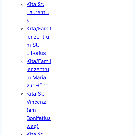
Kita St.
Laurentiu
s
Kita/Famil
ienzentru
m St.
Liborius
Kita/Famil
ienzentru
m Maria
zur Höhe
Kita St.
Vincenz
(am
Bonifatius
weg)
Kita St.