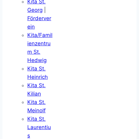
Kita St.
Georg
|
Förderver
ein
Kita/Famil
ienzentru
m St.
Hedwig
Kita St.
Heinrich
Kita St.
Kilian
Kita St.
Meinolf
Kita St.
Laurentiu
s