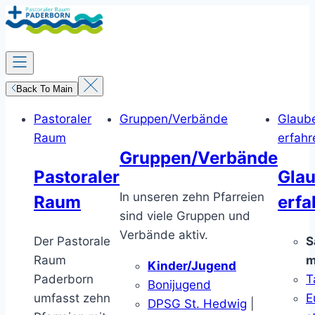
Zum
Inhalt
springen
Back To Main
Pastoraler
Gruppen/Verbände
Glaub
Raum
erfahr
Gruppen/Verbände
Pastoraler
Gla
In unseren zehn Pfarreien
Raum
erfa
sind viele Gruppen und
Verbände aktiv.
Der Pastorale
S
Raum
m
Kinder/Jugend
Paderborn
T
Bonijugend
umfasst zehn
E
DPSG St. Hedwig
|