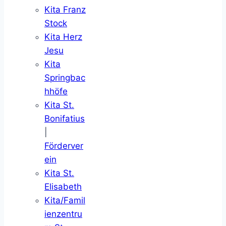
Kita Franz
Stock
Kita Herz
Jesu
Kita
Springbac
hhöfe
Kita St.
Bonifatius
|
Förderver
ein
Kita St.
Elisabeth
Kita/Famil
ienzentru