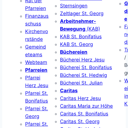
Rat der
G
Sternsingen
Pfarreien
d
Zeltlager St. Georg
Finanzaus
e
Arbeitnehmer-
schuss
F
Bewegung
(KAB)
Kirchenvo
n
KAB St. Bonifatius
rstände
d
KAB St. Georg
Gemeind
T
Büchereien
eteams
/
Bücherei Herz Jesu
Webteam
B
Bücherei St. Bonifatius
Pfarreien
g
Bücherei St. Hedwig
Pfarrei
W
Bücherei St. Julian
Herz Jesu
ei
Caritas
Pfarrei St.
i
Caritas Herz Jesu
Bonifatius
K
Caritas Maria zur Höhe
Pfarrei St.
Caritas St. Bonifatius
Georg
Caritas St. Georg
Pfarrei St.