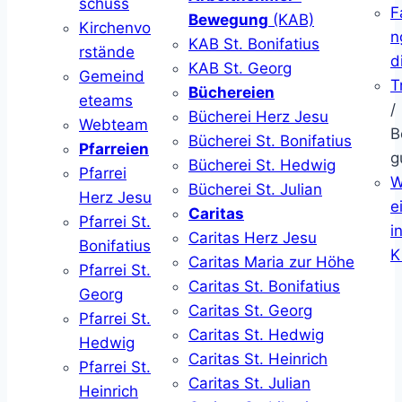
schuss
F
Bewegung
(KAB)
Kirchenvo
n
KAB St. Bonifatius
rstände
d
KAB St. Georg
Gemeind
T
Büchereien
eteams
/
Bücherei Herz Jesu
Webteam
B
Bücherei St. Bonifatius
Pfarreien
g
Bücherei St. Hedwig
Pfarrei
W
Bücherei St. Julian
Herz Jesu
ei
Caritas
Pfarrei St.
i
Caritas Herz Jesu
Bonifatius
K
Caritas Maria zur Höhe
Pfarrei St.
Caritas St. Bonifatius
Georg
Caritas St. Georg
Pfarrei St.
Caritas St. Hedwig
Hedwig
Caritas St. Heinrich
Pfarrei St.
Caritas St. Julian
Heinrich