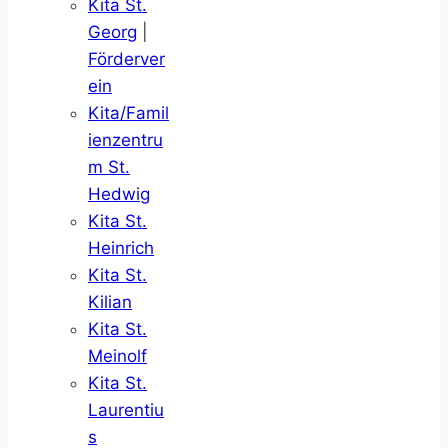
Kita St.
Georg
|
Förderver
ein
Kita/Famil
ienzentru
m St.
Hedwig
Kita St.
Heinrich
Kita St.
Kilian
Kita St.
Meinolf
Kita St.
Laurentiu
s