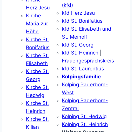
(kfd)
Herz Jesu
kfd Herz Jesu
Kirche
kfd St. Bonifatius
Maria zur
kfd St. Elisabeth und
Höhe
St. Meinolf
Kirche St.
kfd St. Georg
Bonifatius
kfd St. Heinrich
|
Kirche St.
Frauengesprächskreis
Elisabeth
kfd St. Laurentius
Kirche St.
Kolpingsfamilie
Georg
Kolping Paderborn-
Kirche St.
West
Hedwig
Kolping Paderborn-
Kirche St.
Zentral
Heinrich
Kolping St. Hedwig
Kirche St.
Kolping St. Heinrich
Kilian