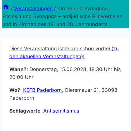
/
Veranstaltungen
/
Kirche und Synagoge,
Ecclesia und Synagoga – antijüdische Bildwerke an
und in Kirchen des 19. und 20. Jahrhunderts
Diese Veranstaltung ist leider schon vorbei (
zu
den aktuellen Veranstaltungen
)!
Wann?
: Donnerstag, 15.06.2023, 18:30 Uhr bis
20:00 Uhr
Wo?
:
KEFB Paderborn
,
Giersmauer 21
,
33098
Paderborn
Schlagworte
:
Antisemitismus