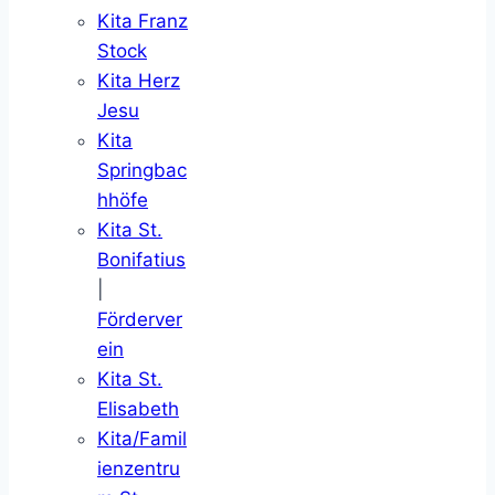
Kita Franz
Stock
Kita Herz
Jesu
Kita
Springbac
hhöfe
Kita St.
Bonifatius
|
Förderver
ein
Kita St.
Elisabeth
Kita/Famil
ienzentru