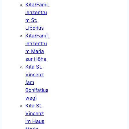
Kita/Famil
ienzentru
m St.
Liborius
Kita/Famil
ienzentru
m Maria
zur Höhe
Kita St.
Vincenz
(am
Bonifatius
weg)
Kita St.
Vincenz
im Haus