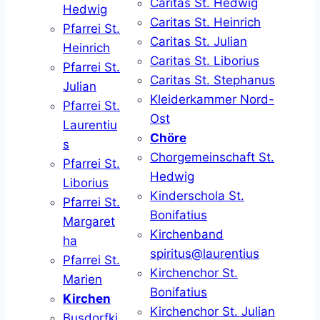
Caritas St. Hedwig
Hedwig
Caritas St. Heinrich
Pfarrei St.
Caritas St. Julian
Heinrich
Caritas St. Liborius
Pfarrei St.
Caritas St. Stephanus
Julian
Kleiderkammer Nord-
Pfarrei St.
Ost
Laurentiu
Chöre
s
Chorgemeinschaft St.
Pfarrei St.
Hedwig
Liborius
Kinderschola St.
Pfarrei St.
Bonifatius
Margaret
Kirchenband
ha
spiritus@laurentius
Pfarrei St.
Kirchenchor St.
Marien
Bonifatius
Kirchen
Kirchenchor St. Julian
Busdorfki