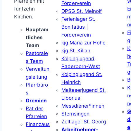
Pfarreien mit
s
Förderverein
fünfzehn
E
DPSG St. Meinolf
Kirchen.
m
Ferienlager St.
o
Bonifatius
|
Hauptam
F
Förderverein
tliches
g
kjg Maria zur Höhe
Team
K
kjg St. Kilian
Pastorale
h
Kolpingjugend
s Team
T
Paderborn-West
Verwaltun
g
Kolpingjugend St.
gsleitung
B
Heinrich
Pfarrbüro
K
Malteserjugend St.
s
n
Liborius
Gremien
n
Messdiener*innen
Rat der
G
Sternsingen
Pfarreien
d
Zeltlager St. Georg
Finanzaus
e
Arbeitnehmer-