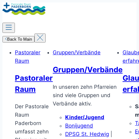
Zum
Inhalt
springen
Back To Main
Pastoraler
Gruppen/Verbände
Glaub
Raum
erfahr
Gruppen/Verbände
Pastoraler
Gla
In unseren zehn Pfarreien
Raum
erfa
sind viele Gruppen und
Verbände aktiv.
Der Pastorale
S
Raum
m
Kinder/Jugend
Paderborn
T
Bonijugend
umfasst zehn
E
DPSG St. Hedwig
|