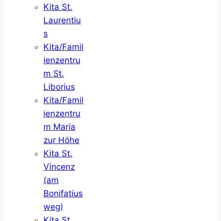
Kita St.
Laurentiu
s
Kita/Famil
ienzentru
m St.
Liborius
Kita/Famil
ienzentru
m Maria
zur Höhe
Kita St.
Vincenz
(am
Bonifatius
weg)
Kita St.