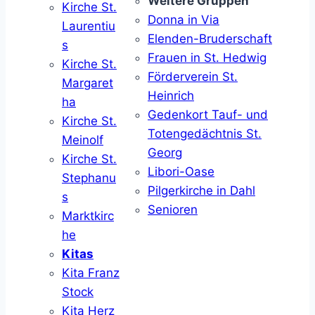
Weitere Gruppen
Kirche St.
Donna in Via
Laurentiu
Elenden-Bruderschaft
s
Frauen in St. Hedwig
Kirche St.
Förderverein St.
Margaret
Heinrich
ha
Gedenkort Tauf- und
Kirche St.
Totengedächtnis St.
Meinolf
Georg
Kirche St.
Libori-Oase
Stephanu
Pilgerkirche in Dahl
s
Senioren
Marktkirc
he
Kitas
Kita Franz
Stock
Kita Herz