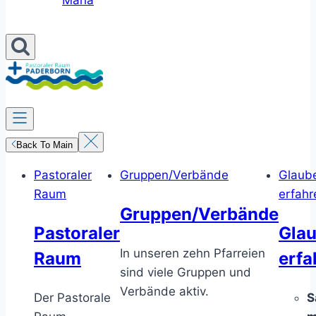
Maria
Back To Main
Pastoraler
Gruppen/Verbände
Glaub
Raum
erfahr
Gruppen/Verbände
Pastoraler
Gla
In unseren zehn Pfarreien
Raum
erfa
sind viele Gruppen und
Verbände aktiv.
Der Pastorale
S