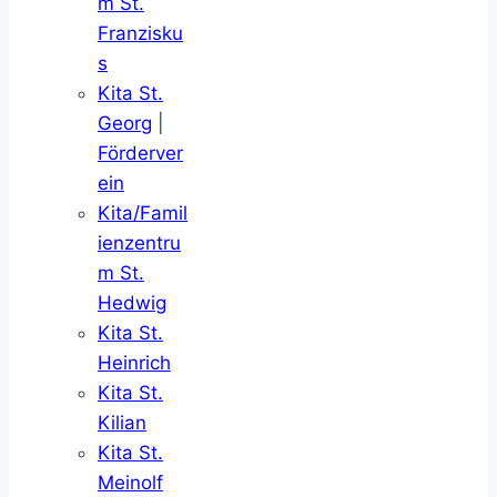
m St.
Franzisku
s
Kita St.
Georg
|
Förderver
ein
Kita/Famil
ienzentru
m St.
Hedwig
Kita St.
Heinrich
Kita St.
Kilian
Kita St.
Meinolf