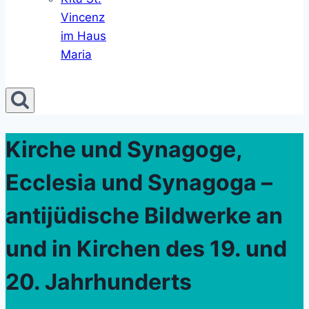
Vincenz
im Haus
Maria
Kirche und Synagoge,
Ecclesia und Synagoga –
antijüdische Bildwerke an
und in Kirchen des 19. und
20. Jahrhunderts