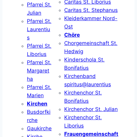
Caritas St. Liborius
Pfarrei St.
Caritas St. Stephanus
Julian
Kleiderkammer Nord-
Pfarrei St.
Ost
Laurentiu
Chöre
s
Chorgemeinschaft St.
Pfarrei St.
Hedwig
Liborius
Kinderschola St.
Pfarrei St.
Bonifatius
Margaret
Kirchenband
ha
spiritus@laurentius
Pfarrei St.
Kirchenchor St.
Marien
Bonifatius
Kirchen
Kirchenchor St. Julian
Busdorfki
Kirchenchor St.
rche
Liborius
Gaukirche
Frauengemeinschaft
Kirche