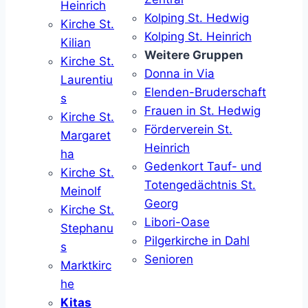
Heinrich
Kolping St. Hedwig
Kirche St.
Kolping St. Heinrich
Kilian
Weitere Gruppen
Kirche St.
Donna in Via
Laurentiu
Elenden-Bruderschaft
s
Frauen in St. Hedwig
Kirche St.
Förderverein St.
Margaret
Heinrich
ha
Gedenkort Tauf- und
Kirche St.
Totengedächtnis St.
Meinolf
Georg
Kirche St.
Libori-Oase
Stephanu
Pilgerkirche in Dahl
s
Senioren
Marktkirc
he
Kitas