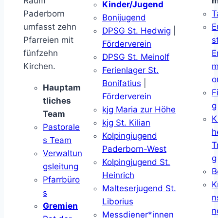
Raum
m
Kinder/Jugend
Paderborn
T
Bonijugend
umfasst zehn
E
DPSG St. Hedwig
|
Pfarreien mit
s
Förderverein
fünfzehn
E
DPSG St. Meinolf
Kirchen.
m
Ferienlager St.
o
Bonifatius
|
Hauptam
F
Förderverein
tliches
g
kjg Maria zur Höhe
Team
K
kjg St. Kilian
Pastorale
h
Kolpingjugend
s Team
T
Paderborn-West
Verwaltun
g
Kolpingjugend St.
gsleitung
B
Heinrich
Pfarrbüro
K
Malteserjugend St.
s
n
Liborius
Gremien
n
Messdiener*innen