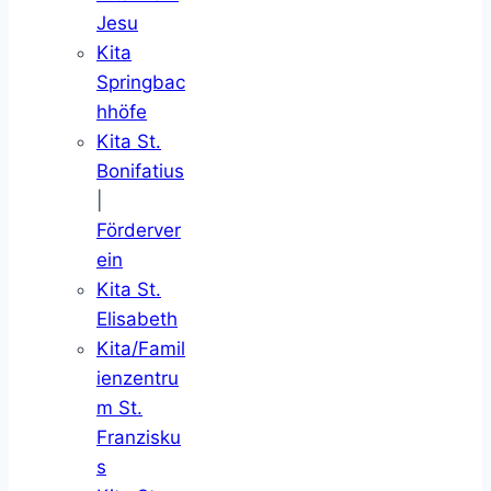
Jesu
Kita
Springbac
hhöfe
Kita St.
Bonifatius
|
Förderver
ein
Kita St.
Elisabeth
Kita/Famil
ienzentru
m St.
Franzisku
s