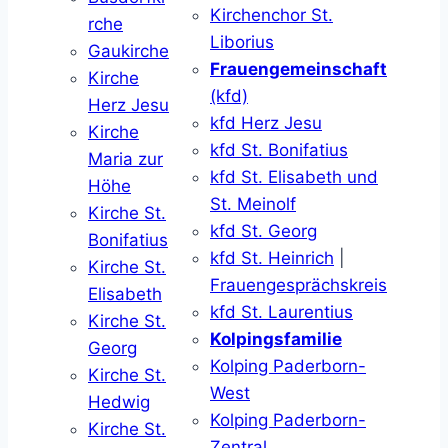
Kirchenchor St.
rche
Liborius
Gaukirche
Frauengemeinschaft
Kirche
(kfd)
Herz Jesu
kfd Herz Jesu
Kirche
kfd St. Bonifatius
Maria zur
kfd St. Elisabeth und
Höhe
St. Meinolf
Kirche St.
kfd St. Georg
Bonifatius
kfd St. Heinrich
|
Kirche St.
Frauengesprächskreis
Elisabeth
kfd St. Laurentius
Kirche St.
Kolpingsfamilie
Georg
Kolping Paderborn-
Kirche St.
West
Hedwig
Kolping Paderborn-
Kirche St.
Zentral