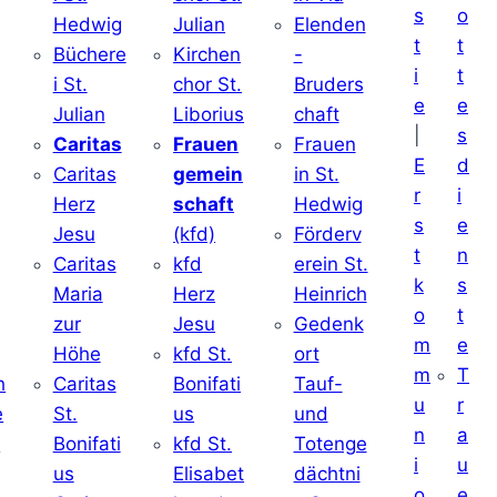
s
o
Hedwig
Julian
Elenden
t
t
Büchere
Kirchen
-
i
t
i St.
chor St.
Bruders
e
e
Julian
Liborius
chaft
|
s
j
Caritas
Frauen
Frauen
E
d
Caritas
gemein
in St.
r
i
Herz
schaft
Hedwig
s
e
Jesu
(kfd)
Förderv
t
n
Caritas
kfd
erein St.
k
s
j
Maria
Herz
Heinrich
o
t
zur
Jesu
Gedenk
m
e
Höhe
kfd St.
ort
m
T
h
Caritas
Bonifati
Tauf-
u
r
e
St.
us
und
n
a
d
Bonifati
kfd St.
Totenge
i
u
us
Elisabet
dächtni
o
e