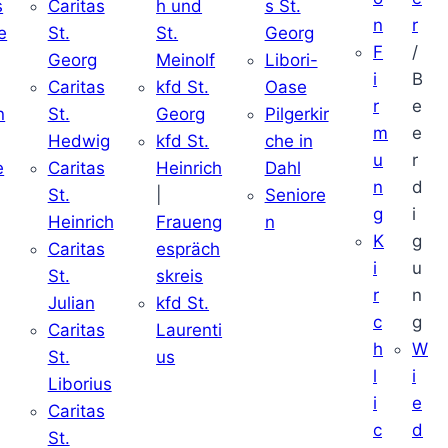
s
Caritas
h und
s St.
n
r
e
St.
St.
Georg
F
/
Georg
Meinolf
Libori-
i
B
Caritas
kfd St.
Oase
r
e
n
St.
Georg
Pilgerkir
m
e
Hedwig
kfd St.
che in
u
r
e
Caritas
Heinrich
Dahl
n
d
St.
|
Seniore
g
i
Heinrich
Fraueng
n
K
g
Caritas
espräch
i
u
St.
skreis
r
n
Julian
kfd St.
c
g
Caritas
Laurenti
h
W
St.
us
l
i
Liborius
i
e
Caritas
c
d
St.