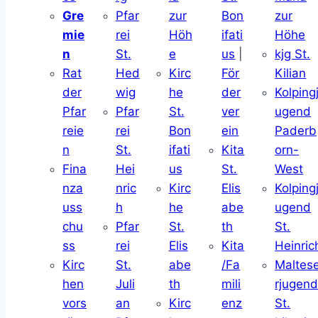
Gre
Pfar
zur
Bon
zur
mie
rei
Höh
ifati
Höhe
n
St.
e
us
|
kjg St.
Rat
Hed
Kirc
För
Kilian
der
wig
he
der
Kolping
Pfar
Pfar
St.
ver
ugend
reie
rei
Bon
ein
Paderb
n
St.
ifati
Kita
orn-
Fina
Hei
us
St.
West
nza
nric
Kirc
Elis
Kolping
uss
h
he
abe
ugend
chu
Pfar
St.
th
St.
ss
rei
Elis
Kita
Heinric
Kirc
St.
abe
/Fa
Maltes
hen
Juli
th
mili
rjugen
vors
an
Kirc
enz
St.