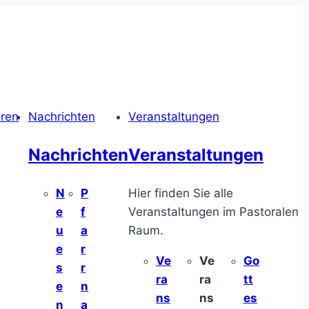
hren
Nachrichten
Veranstaltungen
Nachrichten
Veranstaltungen
N
P
Hier finden Sie alle
e
f
Veranstaltungen im Pastoralen
u
a
Raum.
e
r
Ve
Ve
Go
s
r
ra
ra
tt
e
n
ns
ns
es
n
a