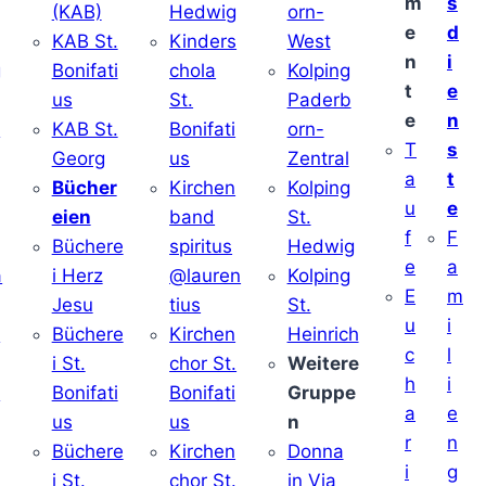
m
s
(KAB)
Hedwig
orn-
e
d
KAB St.
Kinders
West
n
i
g
Bonifati
chola
Kolping
t
e
us
St.
Paderb
e
n
v
KAB St.
Bonifati
orn-
T
s
Georg
us
Zentral
a
t
Bücher
Kirchen
Kolping
u
e
eien
band
St.
f
F
Büchere
spiritus
Hedwig
e
a
a
i Herz
@lauren
Kolping
E
m
Jesu
tius
St.
u
i
i
Büchere
Kirchen
Heinrich
c
l
i St.
chor St.
Weitere
h
i
v
Bonifati
Bonifati
Gruppe
a
e
us
us
n
r
n
Büchere
Kirchen
Donna
i
g
i St.
chor St.
in Via