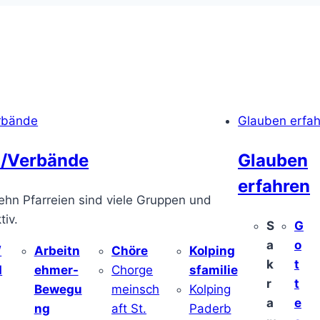
rbände
Glauben erfa
/Verbände
Glauben
erfahren
ehn Pfarreien sind viele Gruppen und
iv.
S
G
a
o
/
Arbeitn
Chöre
Kolping
k
t
d
ehmer-
Chorge
sfamilie
r
t
Bewegu
meinsch
Kolping
a
e
ng
aft St.
Paderb