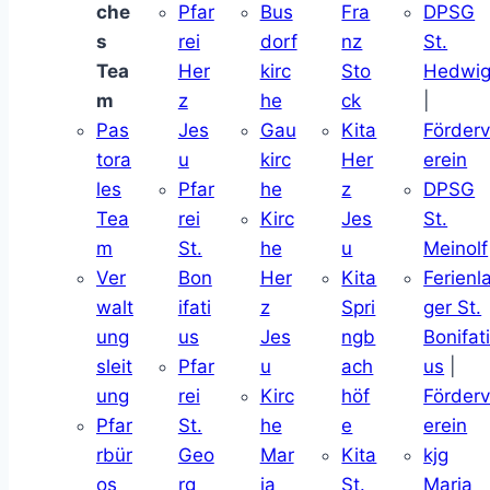
che
Pfar
Bus
Fra
DPSG
s
rei
dorf
nz
St.
Tea
Her
kirc
Sto
Hedwi
m
z
he
ck
|
Pas
Jes
Gau
Kita
Förder
tora
u
kirc
Her
erein
les
Pfar
he
z
DPSG
Tea
rei
Kirc
Jes
St.
m
St.
he
u
Meinolf
Ver
Bon
Her
Kita
Ferienl
walt
ifati
z
Spri
ger St.
ung
us
Jes
ngb
Bonifat
sleit
Pfar
u
ach
us
|
ung
rei
Kirc
höf
Förder
Pfar
St.
he
e
erein
rbür
Geo
Mar
Kita
kjg
os
rg
ia
St.
Maria