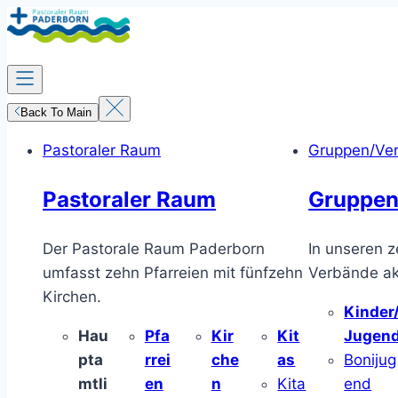
Zum
Inhalt
springen
Back To Main
Pastoraler Raum
Gruppen/Ve
Pastoraler Raum
Gruppen
Der Pastorale Raum Paderborn
In unseren z
umfasst zehn Pfarreien mit fünfzehn
Verbände akt
Kirchen.
Kinder
Hau
Pfa
Kir
Kit
Jugen
pta
rrei
che
as
Bonijug
mtli
en
n
Kita
end