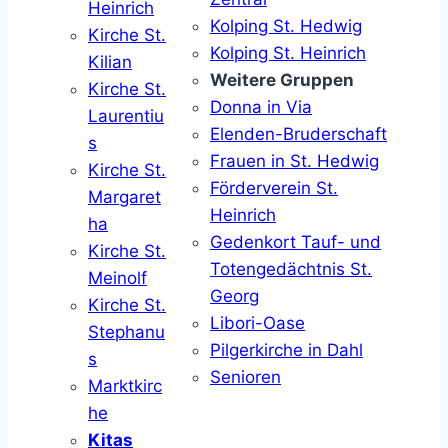
Heinrich
Kolping St. Hedwig
Kirche St.
Kolping St. Heinrich
Kilian
Weitere Gruppen
Kirche St.
Donna in Via
Laurentiu
Elenden-Bruderschaft
s
Frauen in St. Hedwig
Kirche St.
Förderverein St.
Margaret
Heinrich
ha
Gedenkort Tauf- und
Kirche St.
Totengedächtnis St.
Meinolf
Georg
Kirche St.
Libori-Oase
Stephanu
Pilgerkirche in Dahl
s
Senioren
Marktkirc
he
Kitas