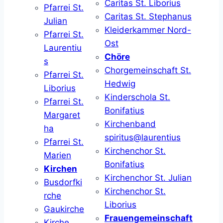
Caritas St. Liborius
Pfarrei St.
Caritas St. Stephanus
Julian
Kleiderkammer Nord-
Pfarrei St.
Ost
Laurentiu
Chöre
s
Chorgemeinschaft St.
Pfarrei St.
Hedwig
Liborius
Kinderschola St.
Pfarrei St.
Bonifatius
Margaret
Kirchenband
ha
spiritus@laurentius
Pfarrei St.
Kirchenchor St.
Marien
Bonifatius
Kirchen
Kirchenchor St. Julian
Busdorfki
Kirchenchor St.
rche
Liborius
Gaukirche
Frauengemeinschaft
Kirche