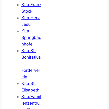
Kita Franz
Stock
Kita Herz
Jesu
Kita
Springbac
hhöfe
Kita St.
Bonifatius
|
Förderver
ein
Kita St.
Elisabeth
Kita/Famil
ienzentru