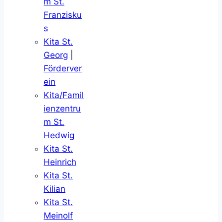
m St.
Franzisku
s
Kita St.
Georg
|
Förderver
ein
Kita/Famil
ienzentru
m St.
Hedwig
Kita St.
Heinrich
Kita St.
Kilian
Kita St.
Meinolf