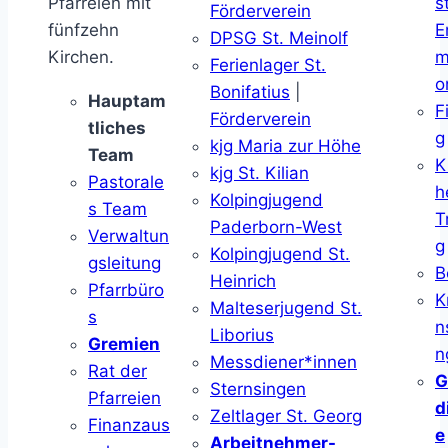
Pfarreien mit
s
Förderverein
fünfzehn
E
DPSG St. Meinolf
Kirchen.
m
Ferienlager St.
o
Bonifatius
|
Hauptam
F
Förderverein
tliches
g
kjg Maria zur Höhe
Team
K
kjg St. Kilian
Pastorale
h
Kolpingjugend
s Team
T
Paderborn-West
Verwaltun
g
Kolpingjugend St.
gsleitung
B
Heinrich
Pfarrbüro
K
Malteserjugend St.
s
n
Liborius
Gremien
n
Messdiener*innen
Rat der
G
Sternsingen
Pfarreien
d
Zeltlager St. Georg
Finanzaus
e
Arbeitnehmer-