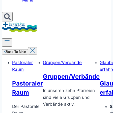
Maria
Back To Main
Pastoraler
Gruppen/Verbände
Glaub
Raum
erfahr
Gruppen/Verbände
Pastoraler
Gla
In unseren zehn Pfarreien
Raum
erfa
sind viele Gruppen und
Verbände aktiv.
Der Pastorale
S