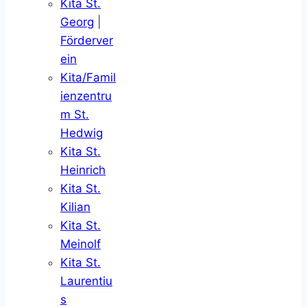
Kita St.
Georg
|
Förderver
ein
Kita/Famil
ienzentru
m St.
Hedwig
Kita St.
Heinrich
Kita St.
Kilian
Kita St.
Meinolf
Kita St.
Laurentiu
s