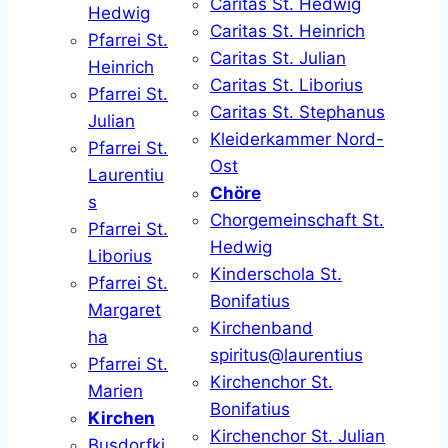
Caritas St. Hedwig
Hedwig
Caritas St. Heinrich
Pfarrei St.
Caritas St. Julian
Heinrich
Caritas St. Liborius
Pfarrei St.
Caritas St. Stephanus
Julian
Kleiderkammer Nord-
Pfarrei St.
Ost
Laurentiu
Chöre
s
Chorgemeinschaft St.
Pfarrei St.
Hedwig
Liborius
Kinderschola St.
Pfarrei St.
Bonifatius
Margaret
Kirchenband
ha
spiritus@laurentius
Pfarrei St.
Kirchenchor St.
Marien
Bonifatius
Kirchen
Kirchenchor St. Julian
Busdorfki