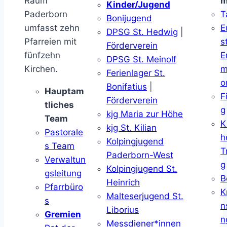
Raum
m
Kinder/Jugend
Paderborn
T
Bonijugend
umfasst zehn
E
DPSG St. Hedwig
|
Pfarreien mit
s
Förderverein
fünfzehn
E
DPSG St. Meinolf
Kirchen.
m
Ferienlager St.
o
Bonifatius
|
Hauptam
F
Förderverein
tliches
g
kjg Maria zur Höhe
Team
K
kjg St. Kilian
Pastorale
h
Kolpingjugend
s Team
T
Paderborn-West
Verwaltun
g
Kolpingjugend St.
gsleitung
B
Heinrich
Pfarrbüro
K
Malteserjugend St.
s
n
Liborius
Gremien
n
Messdiener*innen