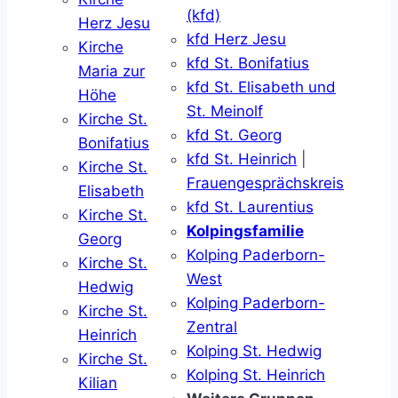
(kfd)
Herz Jesu
kfd Herz Jesu
Kirche
kfd St. Bonifatius
Maria zur
kfd St. Elisabeth und
Höhe
St. Meinolf
Kirche St.
kfd St. Georg
Bonifatius
kfd St. Heinrich
|
Kirche St.
Frauengesprächskreis
Elisabeth
kfd St. Laurentius
Kirche St.
Kolpingsfamilie
Georg
Kolping Paderborn-
Kirche St.
West
Hedwig
Kolping Paderborn-
Kirche St.
Zentral
Heinrich
Kolping St. Hedwig
Kirche St.
Kolping St. Heinrich
Kilian