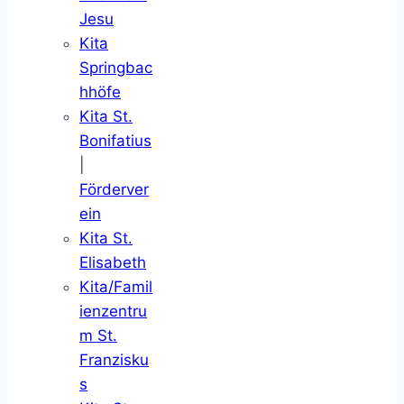
Jesu
Kita
Springbac
hhöfe
Kita St.
Bonifatius
|
Förderver
ein
Kita St.
Elisabeth
Kita/Famil
ienzentru
m St.
Franzisku
s