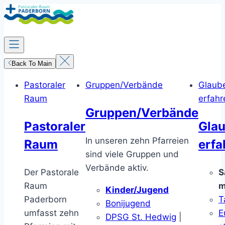
Zum
Inhalt
springen
Back To Main
Pastoraler
Gruppen/Verbände
Glaub
Raum
erfahr
Gruppen/Verbände
Pastoraler
Gla
In unseren zehn Pfarreien
Raum
erfa
sind viele Gruppen und
Verbände aktiv.
Der Pastorale
S
Raum
m
Kinder/Jugend
Paderborn
T
Bonijugend
umfasst zehn
E
DPSG St. Hedwig
|