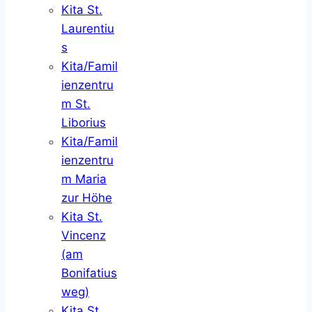
Kita St.
Laurentiu
s
Kita/Famil
ienzentru
m St.
Liborius
Kita/Famil
ienzentru
m Maria
zur Höhe
Kita St.
Vincenz
(am
Bonifatius
weg)
Kita St.