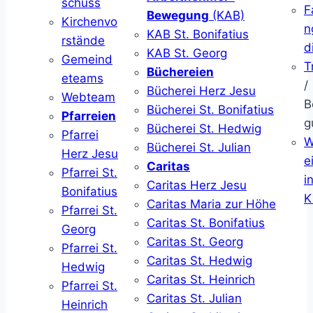
schuss
F
Bewegung
(KAB)
Kirchenvo
n
KAB St. Bonifatius
rstände
d
KAB St. Georg
Gemeind
T
Büchereien
eteams
/
Bücherei Herz Jesu
Webteam
B
Bücherei St. Bonifatius
Pfarreien
g
Bücherei St. Hedwig
Pfarrei
W
Bücherei St. Julian
Herz Jesu
ei
Caritas
Pfarrei St.
i
Caritas Herz Jesu
Bonifatius
K
Caritas Maria zur Höhe
Pfarrei St.
Caritas St. Bonifatius
Georg
Caritas St. Georg
Pfarrei St.
Caritas St. Hedwig
Hedwig
Caritas St. Heinrich
Pfarrei St.
Caritas St. Julian
Heinrich