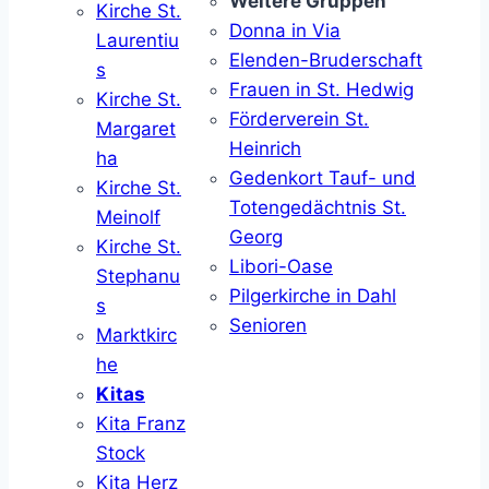
Weitere Gruppen
Kirche St.
Donna in Via
Laurentiu
Elenden-Bruderschaft
s
Frauen in St. Hedwig
Kirche St.
Förderverein St.
Margaret
Heinrich
ha
Gedenkort Tauf- und
Kirche St.
Totengedächtnis St.
Meinolf
Georg
Kirche St.
Libori-Oase
Stephanu
Pilgerkirche in Dahl
s
Senioren
Marktkirc
he
Kitas
Kita Franz
Stock
Kita Herz