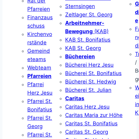
Rat der
G
Sternsingen
Pfarreien
d
Zeltlager St. Georg
Finanzaus
e
Arbeitnehmer-
schuss
F
Bewegung
(KAB)
Kirchenvo
n
KAB St. Bonifatius
rstände
d
KAB St. Georg
Gemeind
T
Büchereien
eteams
/
Bücherei Herz Jesu
Webteam
B
Bücherei St. Bonifatius
Pfarreien
g
Bücherei St. Hedwig
Pfarrei
W
Bücherei St. Julian
Herz Jesu
ei
Caritas
Pfarrei St.
i
Caritas Herz Jesu
Bonifatius
K
Caritas Maria zur Höhe
Pfarrei St.
Caritas St. Bonifatius
Georg
Caritas St. Georg
Pfarrei St.