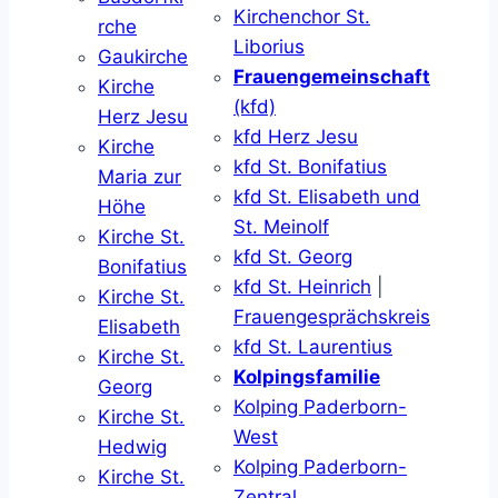
Kirchenchor St.
rche
Liborius
Gaukirche
Frauengemeinschaft
Kirche
(kfd)
Herz Jesu
kfd Herz Jesu
Kirche
kfd St. Bonifatius
Maria zur
kfd St. Elisabeth und
Höhe
St. Meinolf
Kirche St.
kfd St. Georg
Bonifatius
kfd St. Heinrich
|
Kirche St.
Frauengesprächskreis
Elisabeth
kfd St. Laurentius
Kirche St.
Kolpingsfamilie
Georg
Kolping Paderborn-
Kirche St.
West
Hedwig
Kolping Paderborn-
Kirche St.
Zentral