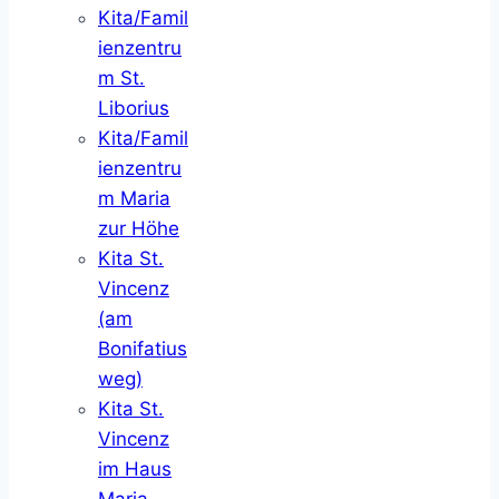
Kita/Famil
ienzentru
m St.
Liborius
Kita/Famil
ienzentru
m Maria
zur Höhe
Kita St.
Vincenz
(am
Bonifatius
weg)
Kita St.
Vincenz
im Haus