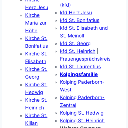
(kfd)
Herz Jesu
kfd Herz Jesu
Kirche
kfd St. Bonifatius
Maria zur
kfd St. Elisabeth und
Höhe
St. Meinolf
Kirche St.
kfd St. Georg
Bonifatius
kfd St. Heinrich
|
Kirche St.
Frauengesprächskreis
Elisabeth
kfd St. Laurentius
Kirche St.
Kolpingsfamilie
Georg
Kolping Paderborn-
Kirche St.
West
Hedwig
Kolping Paderborn-
Kirche St.
Zentral
Heinrich
Kolping St. Hedwig
Kirche St.
Kolping St. Heinrich
Kilian