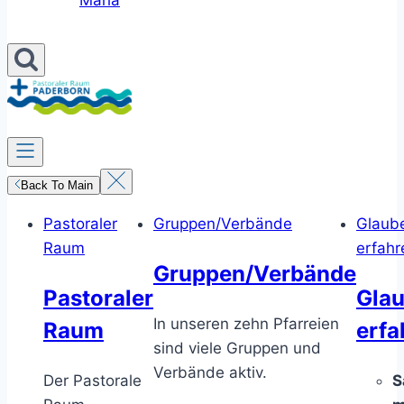
Maria
Back To Main
Pastoraler
Gruppen/Verbände
Glaub
Raum
erfahr
Gruppen/Verbände
Pastoraler
Gla
In unseren zehn Pfarreien
Raum
erfa
sind viele Gruppen und
Verbände aktiv.
Der Pastorale
S