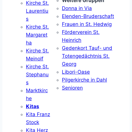
Weitere Gruppen
Kirche St.
Donna in Via
Laurentiu
Elenden-Bruderschaft
s
Frauen in St. Hedwig
Kirche St.
Förderverein St.
Margaret
Heinrich
ha
Gedenkort Tauf- und
Kirche St.
Totengedächtnis St.
Meinolf
Georg
Kirche St.
Libori-Oase
Stephanu
Pilgerkirche in Dahl
s
Senioren
Marktkirc
he
Kitas
Kita Franz
Stock
Kita Herz