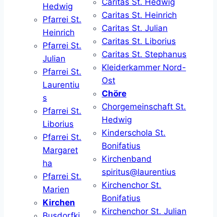
Caritas St. Hedwig
Hedwig
Caritas St. Heinrich
Pfarrei St.
Caritas St. Julian
Heinrich
Caritas St. Liborius
Pfarrei St.
Caritas St. Stephanus
Julian
Kleiderkammer Nord-
Pfarrei St.
Ost
Laurentiu
Chöre
s
Chorgemeinschaft St.
Pfarrei St.
Hedwig
Liborius
Kinderschola St.
Pfarrei St.
Bonifatius
Margaret
Kirchenband
ha
spiritus@laurentius
Pfarrei St.
Kirchenchor St.
Marien
Bonifatius
Kirchen
Kirchenchor St. Julian
Busdorfki