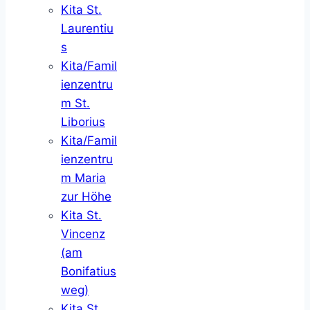
Kita St.
Laurentiu
s
Kita/Famil
ienzentru
m St.
Liborius
Kita/Famil
ienzentru
m Maria
zur Höhe
Kita St.
Vincenz
(am
Bonifatius
weg)
Kita St.