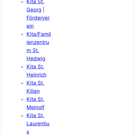
Kita St.
Georg
|
Förderver
ein
Kita/Famil
ienzentru
m St.
Hedwig
Kita St.
Heinrich
Kita St.
Kilian
Kita St.
Meinolf
Kita St.
Laurentiu
s