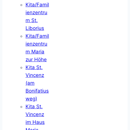
Kita/Famil
ienzentru
m St.
Liborius
Kita/Famil
ienzentru
m Maria
zur Höhe
Kita St.
Vincenz
(am
Bonifatius
weg)
Kita St.
Vincenz
im Haus