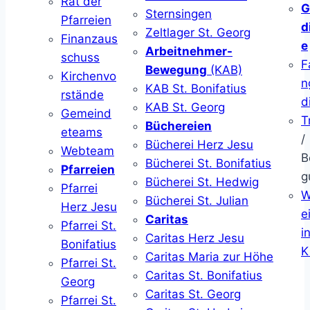
Rat der
G
Sternsingen
Pfarreien
d
Zeltlager St. Georg
Finanzaus
e
Arbeitnehmer-
schuss
F
Bewegung
(KAB)
Kirchenvo
n
KAB St. Bonifatius
rstände
d
KAB St. Georg
Gemeind
T
Büchereien
eteams
/
Bücherei Herz Jesu
Webteam
B
Bücherei St. Bonifatius
Pfarreien
g
Bücherei St. Hedwig
Pfarrei
W
Bücherei St. Julian
Herz Jesu
ei
Caritas
Pfarrei St.
i
Caritas Herz Jesu
Bonifatius
K
Caritas Maria zur Höhe
Pfarrei St.
Caritas St. Bonifatius
Georg
Caritas St. Georg
Pfarrei St.