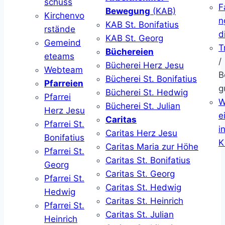
schuss
F
Bewegung
(KAB)
Kirchenvo
n
KAB St. Bonifatius
rstände
d
KAB St. Georg
Gemeind
T
Büchereien
eteams
/
Bücherei Herz Jesu
Webteam
B
Bücherei St. Bonifatius
Pfarreien
g
Bücherei St. Hedwig
Pfarrei
W
Bücherei St. Julian
Herz Jesu
ei
Caritas
Pfarrei St.
i
Caritas Herz Jesu
Bonifatius
K
Caritas Maria zur Höhe
Pfarrei St.
Caritas St. Bonifatius
Georg
Caritas St. Georg
Pfarrei St.
Caritas St. Hedwig
Hedwig
Caritas St. Heinrich
Pfarrei St.
Caritas St. Julian
Heinrich