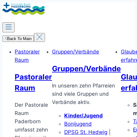
Zum
Inhalt
springen
Back To Main
Pastoraler
Gruppen/Verbände
Glaub
Raum
erfahr
Gruppen/Verbände
Pastoraler
Gla
In unseren zehn Pfarreien
Raum
erfa
sind viele Gruppen und
Verbände aktiv.
Der Pastorale
S
Raum
m
Kinder/Jugend
Paderborn
T
Bonijugend
umfasst zehn
E
DPSG St. Hedwig
|