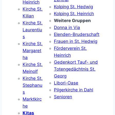
Heinrich
Kolping St. Hedwig
Kirche St.
Kolping St. Heinrich
Kilian
Weitere Gruppen
Kirche St.
Donna in Via
Laurentiu
Elenden-Bruderschaft
s
Frauen in St. Hedwig
Kirche St.
Förderverein St.
Margaret
Heinrich
ha
Gedenkort Tauf- und
Kirche St.
Totengedächtnis St.
Meinolf
Georg
Kirche St.
Libori-Oase
Stephanu
Pilgerkirche in Dahl
s
Senioren
Marktkirc
he
Kitas