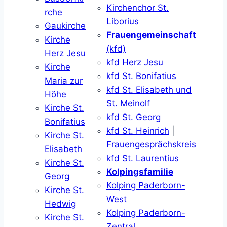
Kirchenchor St.
rche
Liborius
Gaukirche
Frauengemeinschaft
Kirche
(kfd)
Herz Jesu
kfd Herz Jesu
Kirche
kfd St. Bonifatius
Maria zur
kfd St. Elisabeth und
Höhe
St. Meinolf
Kirche St.
kfd St. Georg
Bonifatius
kfd St. Heinrich
|
Kirche St.
Frauengesprächskreis
Elisabeth
kfd St. Laurentius
Kirche St.
Kolpingsfamilie
Georg
Kolping Paderborn-
Kirche St.
West
Hedwig
Kolping Paderborn-
Kirche St.
Zentral