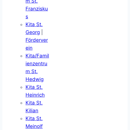
m St.
Franzisku
s
Kita St.
Georg
|
Förderver
ein
Kita/Famil
ienzentru
m St.
Hedwig
Kita St.
Heinrich
Kita St.
Kilian
Kita St.
Meinolf