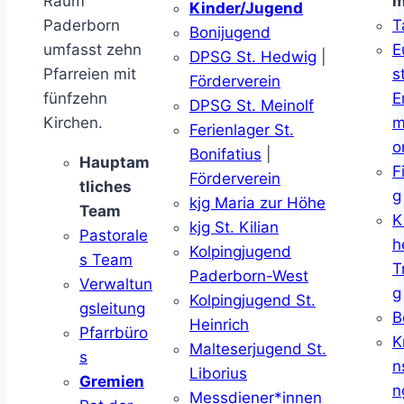
Raum
m
Kinder/Jugend
Paderborn
T
Bonijugend
umfasst zehn
E
DPSG St. Hedwig
|
Pfarreien mit
s
Förderverein
fünfzehn
E
DPSG St. Meinolf
Kirchen.
m
Ferienlager St.
o
Bonifatius
|
Hauptam
F
Förderverein
tliches
g
kjg Maria zur Höhe
Team
K
kjg St. Kilian
Pastorale
h
Kolpingjugend
s Team
T
Paderborn-West
Verwaltun
g
Kolpingjugend St.
gsleitung
B
Heinrich
Pfarrbüro
K
Malteserjugend St.
s
n
Liborius
Gremien
n
Messdiener*innen