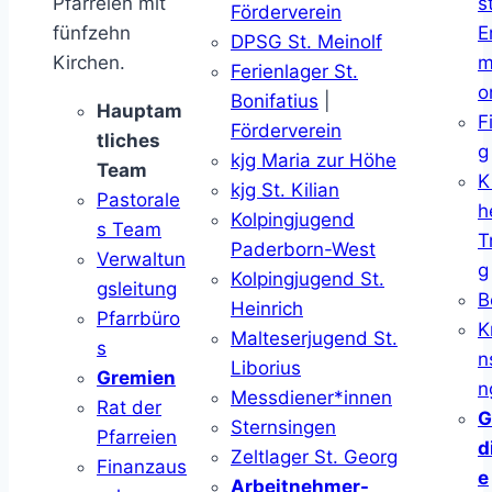
Pfarreien mit
s
Förderverein
fünfzehn
E
DPSG St. Meinolf
Kirchen.
m
Ferienlager St.
o
Bonifatius
|
Hauptam
F
Förderverein
tliches
g
kjg Maria zur Höhe
Team
K
kjg St. Kilian
Pastorale
h
Kolpingjugend
s Team
T
Paderborn-West
Verwaltun
g
Kolpingjugend St.
gsleitung
B
Heinrich
Pfarrbüro
K
Malteserjugend St.
s
n
Liborius
Gremien
n
Messdiener*innen
Rat der
G
Sternsingen
Pfarreien
d
Zeltlager St. Georg
Finanzaus
e
Arbeitnehmer-