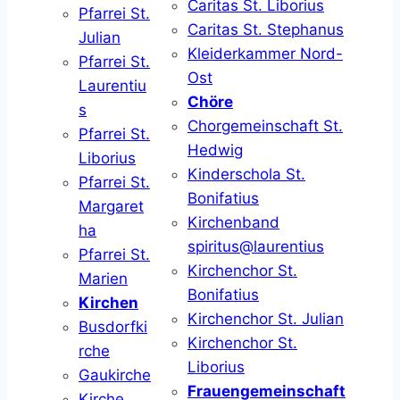
Caritas St. Liborius
Pfarrei St.
Caritas St. Stephanus
Julian
Kleiderkammer Nord-
Pfarrei St.
Ost
Laurentiu
Chöre
s
Chorgemeinschaft St.
Pfarrei St.
Hedwig
Liborius
Kinderschola St.
Pfarrei St.
Bonifatius
Margaret
Kirchenband
ha
spiritus@laurentius
Pfarrei St.
Kirchenchor St.
Marien
Bonifatius
Kirchen
Kirchenchor St. Julian
Busdorfki
Kirchenchor St.
rche
Liborius
Gaukirche
Frauengemeinschaft
Kirche