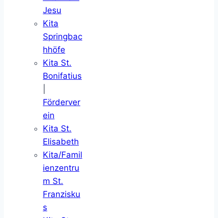
Jesu
Kita
Springbac
hhöfe
Kita St.
Bonifatius
|
Förderver
ein
Kita St.
Elisabeth
Kita/Famil
ienzentru
m St.
Franzisku
s