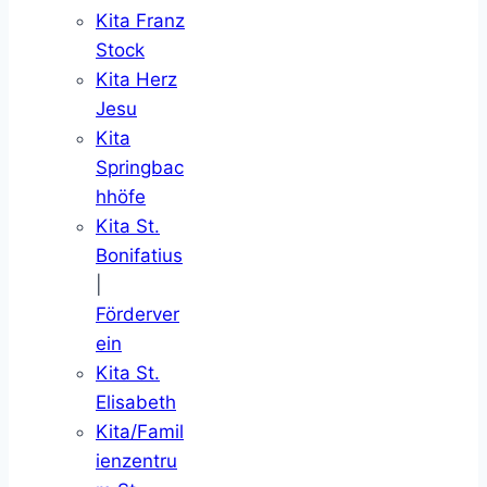
Kita Franz
Stock
Kita Herz
Jesu
Kita
Springbac
hhöfe
Kita St.
Bonifatius
|
Förderver
ein
Kita St.
Elisabeth
Kita/Famil
ienzentru