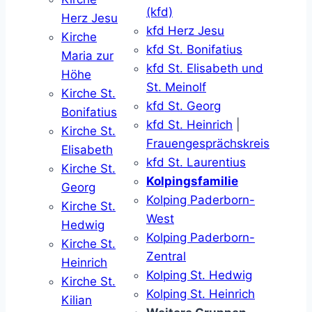
(kfd)
Herz Jesu
kfd Herz Jesu
Kirche
kfd St. Bonifatius
Maria zur
kfd St. Elisabeth und
Höhe
St. Meinolf
Kirche St.
kfd St. Georg
Bonifatius
kfd St. Heinrich
|
Kirche St.
Frauengesprächskreis
Elisabeth
kfd St. Laurentius
Kirche St.
Kolpingsfamilie
Georg
Kolping Paderborn-
Kirche St.
West
Hedwig
Kolping Paderborn-
Kirche St.
Zentral
Heinrich
Kolping St. Hedwig
Kirche St.
Kolping St. Heinrich
Kilian