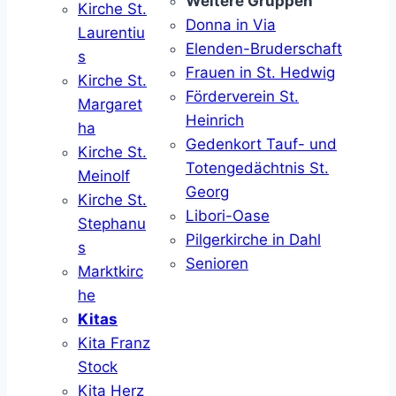
Weitere Gruppen
Kirche St.
Donna in Via
Laurentiu
Elenden-Bruderschaft
s
Frauen in St. Hedwig
Kirche St.
Förderverein St.
Margaret
Heinrich
ha
Gedenkort Tauf- und
Kirche St.
Totengedächtnis St.
Meinolf
Georg
Kirche St.
Libori-Oase
Stephanu
Pilgerkirche in Dahl
s
Senioren
Marktkirc
he
Kitas
Kita Franz
Stock
Kita Herz