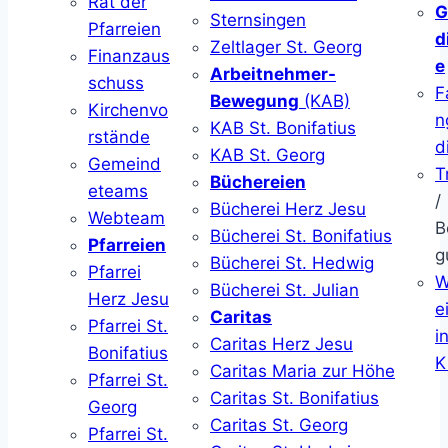
Rat der
G
Sternsingen
Pfarreien
d
Zeltlager St. Georg
Finanzaus
e
Arbeitnehmer-
schuss
F
Bewegung
(KAB)
Kirchenvo
n
KAB St. Bonifatius
rstände
d
KAB St. Georg
Gemeind
T
Büchereien
eteams
/
Bücherei Herz Jesu
Webteam
B
Bücherei St. Bonifatius
Pfarreien
g
Bücherei St. Hedwig
Pfarrei
W
Bücherei St. Julian
Herz Jesu
ei
Caritas
Pfarrei St.
i
Caritas Herz Jesu
Bonifatius
K
Caritas Maria zur Höhe
Pfarrei St.
Caritas St. Bonifatius
Georg
Caritas St. Georg
Pfarrei St.