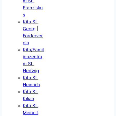
m St.
Franzisku
s
Kita St.
Georg
|
Förderver
ein
Kita/Famil
ienzentru
m St.
Hedwig
Kita St.
Heinrich
Kita St.
Kilian
Kita St.
Meinolf