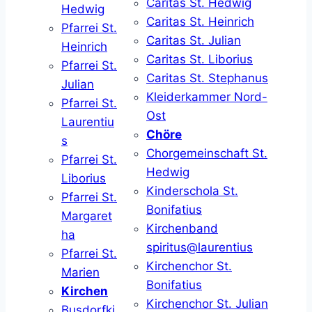
Caritas St. Hedwig
Hedwig
Caritas St. Heinrich
Pfarrei St.
Caritas St. Julian
Heinrich
Caritas St. Liborius
Pfarrei St.
Caritas St. Stephanus
Julian
Kleiderkammer Nord-
Pfarrei St.
Ost
Laurentiu
Chöre
s
Chorgemeinschaft St.
Pfarrei St.
Hedwig
Liborius
Kinderschola St.
Pfarrei St.
Bonifatius
Margaret
Kirchenband
ha
spiritus@laurentius
Pfarrei St.
Kirchenchor St.
Marien
Bonifatius
Kirchen
Kirchenchor St. Julian
Busdorfki