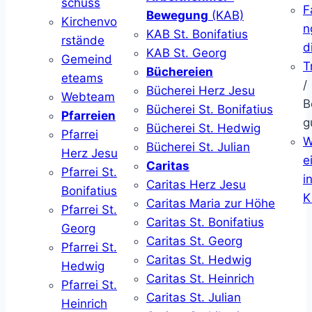
schuss
F
Bewegung
(KAB)
Kirchenvo
n
KAB St. Bonifatius
rstände
d
KAB St. Georg
Gemeind
T
Büchereien
eteams
/
Bücherei Herz Jesu
Webteam
B
Bücherei St. Bonifatius
Pfarreien
g
Bücherei St. Hedwig
Pfarrei
W
Bücherei St. Julian
Herz Jesu
ei
Caritas
Pfarrei St.
i
Caritas Herz Jesu
Bonifatius
K
Caritas Maria zur Höhe
Pfarrei St.
Caritas St. Bonifatius
Georg
Caritas St. Georg
Pfarrei St.
Caritas St. Hedwig
Hedwig
Caritas St. Heinrich
Pfarrei St.
Caritas St. Julian
Heinrich