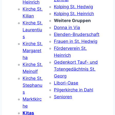
Heinrich
Kolping St. Hedwig
Kirche St.
Kolping St. Heinrich
Kilian
Weitere Gruppen
Kirche St.
Donna in Via
Laurentiu
Elenden-Bruderschaft
s
Frauen in St. Hedwig
Kirche St.
Förderverein St.
Margaret
Heinrich
ha
Gedenkort Tauf- und
Kirche St.
Totengedächtnis St.
Meinolf
Georg
Kirche St.
Libori-Oase
Stephanu
Pilgerkirche in Dahl
s
Senioren
Marktkirc
he
Kitas