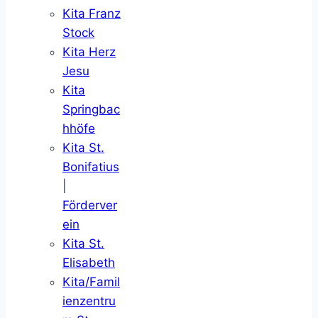
Kita Franz
Stock
Kita Herz
Jesu
Kita
Springbac
hhöfe
Kita St.
Bonifatius
|
Förderver
ein
Kita St.
Elisabeth
Kita/Famil
ienzentru