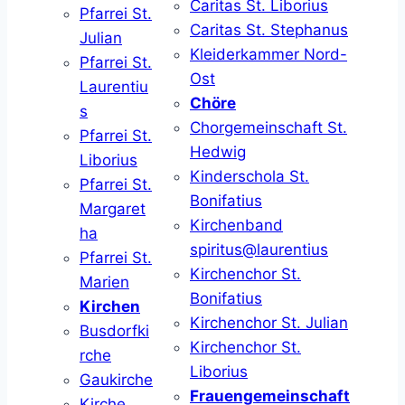
Caritas St. Liborius
Pfarrei St.
Caritas St. Stephanus
Julian
Kleiderkammer Nord-
Pfarrei St.
Ost
Laurentiu
Chöre
s
Chorgemeinschaft St.
Pfarrei St.
Hedwig
Liborius
Kinderschola St.
Pfarrei St.
Bonifatius
Margaret
Kirchenband
ha
spiritus@laurentius
Pfarrei St.
Kirchenchor St.
Marien
Bonifatius
Kirchen
Kirchenchor St. Julian
Busdorfki
Kirchenchor St.
rche
Liborius
Gaukirche
Frauengemeinschaft
Kirche