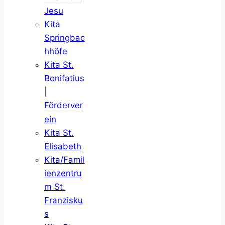
Jesu
Kita
Springbac
hhöfe
Kita St.
Bonifatius
|
Förderver
ein
Kita St.
Elisabeth
Kita/Famil
ienzentru
m St.
Franzisku
s