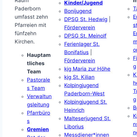
Raum
m
Kinder/Jugend
Paderborn
T
Bonijugend
umfasst zehn
E
DPSG St. Hedwig
|
Pfarreien mit
s
Förderverein
fünfzehn
E
DPSG St. Meinolf
Kirchen.
m
Ferienlager St.
o
Bonifatius
|
Hauptam
F
Förderverein
tliches
g
kjg Maria zur Höhe
Team
K
kjg St. Kilian
Pastorale
h
Kolpingjugend
s Team
T
Paderborn-West
Verwaltun
g
Kolpingjugend St.
gsleitung
B
Heinrich
Pfarrbüro
K
Malteserjugend St.
s
n
Liborius
Gremien
n
Messdiener*innen