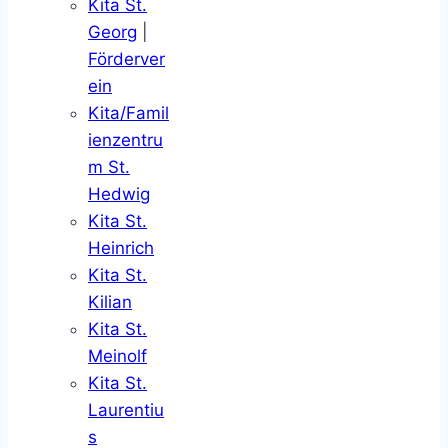
Kita St.
Georg
|
Förderver
ein
Kita/Famil
ienzentru
m St.
Hedwig
Kita St.
Heinrich
Kita St.
Kilian
Kita St.
Meinolf
Kita St.
Laurentiu
s