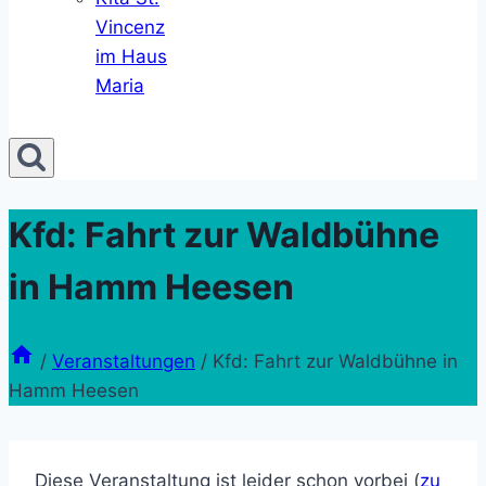
Vincenz
im Haus
Maria
Kfd: Fahrt zur Waldbühne
in Hamm Heesen
/
Veranstaltungen
/
Kfd: Fahrt zur Waldbühne in
Hamm Heesen
Diese Veranstaltung ist leider schon vorbei (
zu