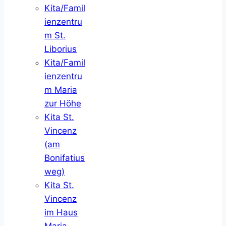
Kita/Famil
ienzentru
m St.
Liborius
Kita/Famil
ienzentru
m Maria
zur Höhe
Kita St.
Vincenz
(am
Bonifatius
weg)
Kita St.
Vincenz
im Haus