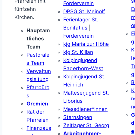
Pfarreien mit
s
Förderverein
fünfzehn
E
DPSG St. Meinolf
Kirchen.
m
Ferienlager St.
o
Bonifatius
|
Hauptam
F
Förderverein
tliches
g
kjg Maria zur Höhe
Team
K
kjg St. Kilian
Pastorale
h
Kolpingjugend
s Team
T
Paderborn-West
Verwaltun
g
Kolpingjugend St.
gsleitung
B
Heinrich
Pfarrbüro
K
Malteserjugend St.
s
n
Liborius
Gremien
n
Messdiener*innen
Rat der
G
Sternsingen
Pfarreien
d
Zeltlager St. Georg
Finanzaus
e
Arbeitnehmer-