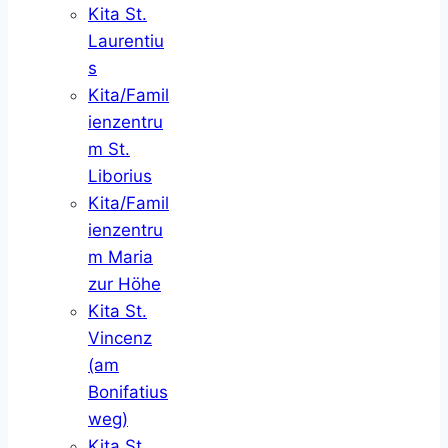
Kita St.
Laurentiu
s
Kita/Famil
ienzentru
m St.
Liborius
Kita/Famil
ienzentru
m Maria
zur Höhe
Kita St.
Vincenz
(am
Bonifatius
weg)
Kita St.