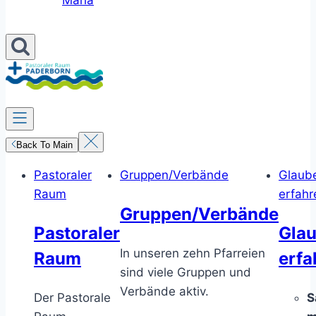
Maria
Back To Main
Pastoraler
Gruppen/Verbände
Glaub
Raum
erfahr
Gruppen/Verbände
Pastoraler
Gla
In unseren zehn Pfarreien
Raum
erfa
sind viele Gruppen und
Verbände aktiv.
Der Pastorale
S