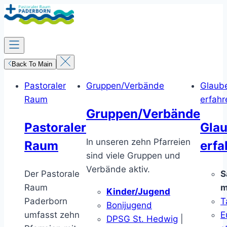
Zum
Inhalt
springen
Back To Main
Pastoraler
Gruppen/Verbände
Glaub
Raum
erfahr
Gruppen/Verbände
Pastoraler
Gla
In unseren zehn Pfarreien
Raum
erfa
sind viele Gruppen und
Verbände aktiv.
Der Pastorale
S
Raum
m
Kinder/Jugend
Paderborn
T
Bonijugend
umfasst zehn
E
DPSG St. Hedwig
|