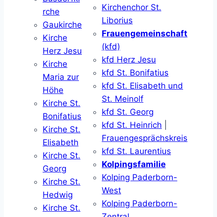
Kirchenchor St.
rche
Liborius
Gaukirche
Frauengemeinschaft
Kirche
(kfd)
Herz Jesu
kfd Herz Jesu
Kirche
kfd St. Bonifatius
Maria zur
kfd St. Elisabeth und
Höhe
St. Meinolf
Kirche St.
kfd St. Georg
Bonifatius
kfd St. Heinrich
|
Kirche St.
Frauengesprächskreis
Elisabeth
kfd St. Laurentius
Kirche St.
Kolpingsfamilie
Georg
Kolping Paderborn-
Kirche St.
West
Hedwig
Kolping Paderborn-
Kirche St.
Zentral