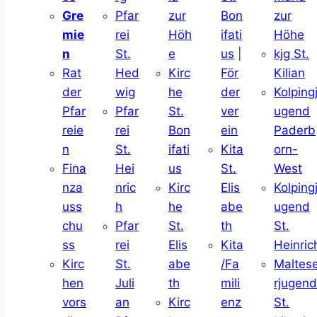
Gre
Pfar
zur
Bon
zur
mie
rei
Höh
ifati
Höhe
n
St.
e
us
|
kjg St.
Rat
Hed
Kirc
För
Kilian
der
wig
he
der
Kolping
Pfar
Pfar
St.
ver
ugend
reie
rei
Bon
ein
Paderb
n
St.
ifati
Kita
orn-
Fina
Hei
us
St.
West
nza
nric
Kirc
Elis
Kolping
uss
h
he
abe
ugend
chu
Pfar
St.
th
St.
ss
rei
Elis
Kita
Heinric
Kirc
St.
abe
/Fa
Maltes
hen
Juli
th
mili
rjugen
vors
an
Kirc
enz
St.