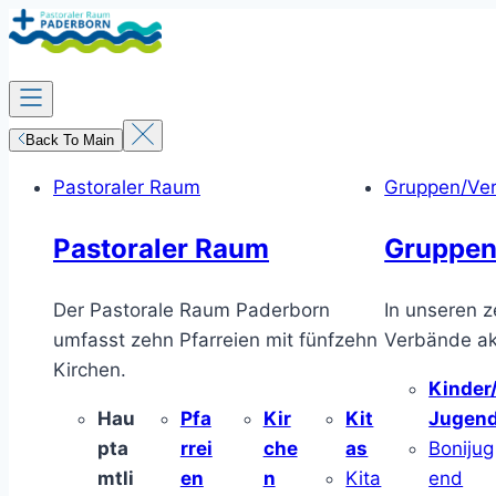
Zum
Inhalt
springen
Back To Main
Pastoraler Raum
Gruppen/Ve
Pastoraler Raum
Gruppen
Der Pastorale Raum Paderborn
In unseren z
umfasst zehn Pfarreien mit fünfzehn
Verbände akt
Kirchen.
Kinder
Hau
Pfa
Kir
Kit
Jugen
pta
rrei
che
as
Bonijug
mtli
en
n
Kita
end