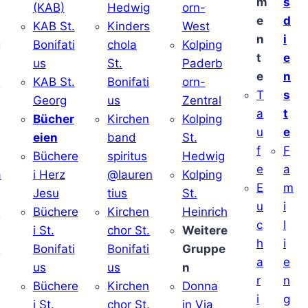
m
s
(KAB)
Hedwig
orn-
e
d
KAB St.
Kinders
West
n
i
g
Bonifati
chola
Kolping
t
e
us
St.
Paderb
e
n
v
KAB St.
Bonifati
orn-
T
s
Georg
us
Zentral
a
t
Bücher
Kirchen
Kolping
u
e
eien
band
St.
f
F
Büchere
spiritus
Hedwig
e
a
a
i Herz
@lauren
Kolping
E
m
Jesu
tius
St.
u
i
i
Büchere
Kirchen
Heinrich
c
l
i St.
chor St.
Weitere
h
i
v
Bonifati
Bonifati
Gruppe
a
e
us
us
n
r
n
Büchere
Kirchen
Donna
i
g
i St.
chor St.
in Via