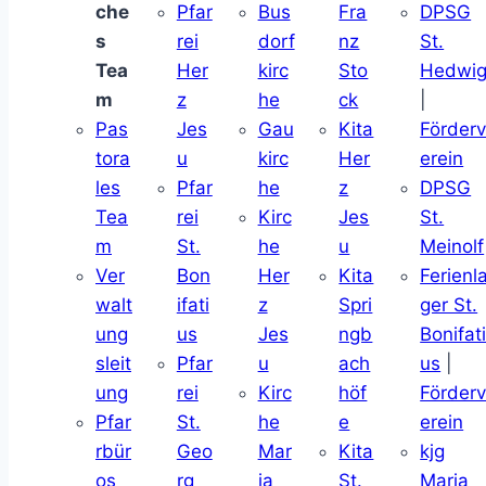
che
Pfar
Bus
Fra
DPSG
s
rei
dorf
nz
St.
Tea
Her
kirc
Sto
Hedwi
m
z
he
ck
|
Pas
Jes
Gau
Kita
Förder
tora
u
kirc
Her
erein
les
Pfar
he
z
DPSG
Tea
rei
Kirc
Jes
St.
m
St.
he
u
Meinolf
Ver
Bon
Her
Kita
Ferienl
walt
ifati
z
Spri
ger St.
ung
us
Jes
ngb
Bonifat
sleit
Pfar
u
ach
us
|
ung
rei
Kirc
höf
Förder
Pfar
St.
he
e
erein
rbür
Geo
Mar
Kita
kjg
os
rg
ia
St.
Maria