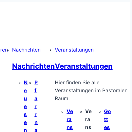
hren
Nachrichten
Veranstaltungen
Nachrichten
Veranstaltungen
N
P
Hier finden Sie alle
e
f
Veranstaltungen im Pastoralen
u
a
Raum.
e
r
Ve
Ve
Go
s
r
ra
ra
tt
e
n
ns
ns
es
n
a