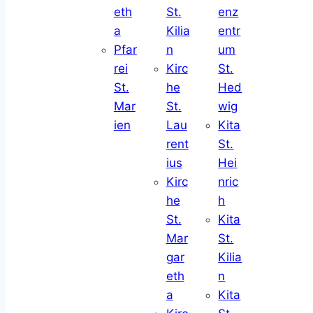
eth
St.
enz
a
Kilia
entr
Pfar
n
um
rei
Kirc
St.
St.
he
Hed
Mar
St.
wig
ien
Lau
Kita
rent
St.
ius
Hei
Kirc
nric
he
h
St.
Kita
Mar
St.
gar
Kilia
eth
n
a
Kita