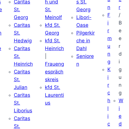
s
Caritas
h und
s St.
n
r
e
St.
St.
Georg
F
/
Georg
Meinolf
Libori-
i
B
Caritas
kfd St.
Oase
r
e
n
St.
Georg
Pilgerkir
m
e
Hedwig
kfd St.
che in
u
r
e
Caritas
Heinrich
Dahl
n
d
St.
|
Seniore
g
i
Heinrich
Fraueng
n
K
g
Caritas
espräch
i
u
St.
skreis
r
n
Julian
kfd St.
c
g
Caritas
Laurenti
h
W
St.
us
l
i
Liborius
i
e
Caritas
c
d
St.