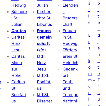
s
o
Hedwig
Julian
Elenden
t
t
Büchere
Kirchen
-
i
t
i St.
chor St.
Bruders
e
e
Julian
Liborius
chaft
|
s
j
Caritas
Frauen
Frauen
E
d
Caritas
gemein
in St.
r
i
Herz
schaft
Hedwig
s
e
Jesu
(kfd)
Förderv
t
n
Caritas
kfd
erein St.
k
s
j
Maria
Herz
Heinrich
o
t
zur
Jesu
Gedenk
m
e
Höhe
kfd St.
ort
m
T
h
Caritas
Bonifati
Tauf-
u
r
e
St.
us
und
n
a
d
Bonifati
kfd St.
Totenge
i
u
us
Elisabet
dächtni
o
e