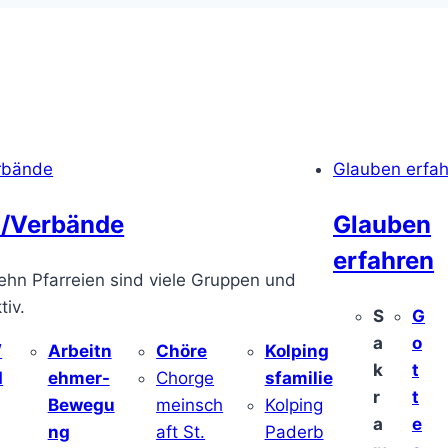
rbände
Glauben erfa
/Verbände
Glauben
erfahren
ehn Pfarreien sind viele Gruppen und
iv.
S
G
a
o
/
Arbeitn
Chöre
Kolping
k
t
d
ehmer-
Chorge
sfamilie
r
t
Bewegu
meinsch
Kolping
a
e
ng
aft St.
Paderb