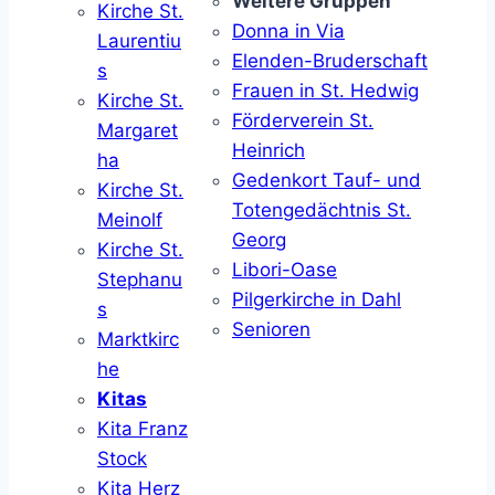
Weitere Gruppen
Kirche St.
Donna in Via
Laurentiu
Elenden-Bruderschaft
s
Frauen in St. Hedwig
Kirche St.
Förderverein St.
Margaret
Heinrich
ha
Gedenkort Tauf- und
Kirche St.
Totengedächtnis St.
Meinolf
Georg
Kirche St.
Libori-Oase
Stephanu
Pilgerkirche in Dahl
s
Senioren
Marktkirc
he
Kitas
Kita Franz
Stock
Kita Herz