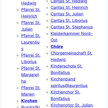
Caritas St. Hedwig
Hedwig
Caritas St. Heinrich
Pfarrei St.
Caritas St. Julian
Heinrich
Caritas St. Liborius
Pfarrei St.
Caritas St. Stephanus
Julian
Kleiderkammer Nord-
Pfarrei St.
Ost
Laurentiu
Chöre
s
Chorgemeinschaft St.
Pfarrei St.
Hedwig
Liborius
Kinderschola St.
Pfarrei St.
Bonifatius
Margaret
Kirchenband
ha
spiritus@laurentius
Pfarrei St.
Kirchenchor St.
Marien
Bonifatius
Kirchen
Kirchenchor St. Julian
Busdorfki