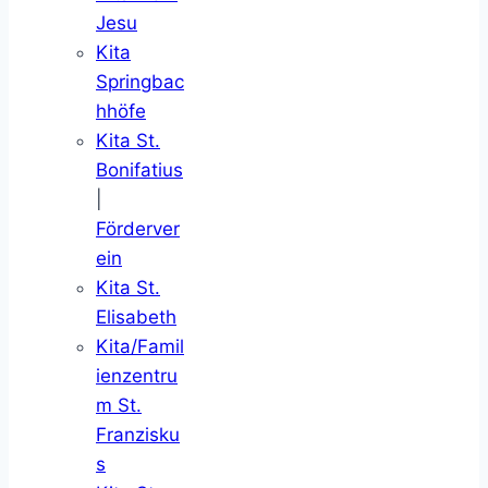
Jesu
Kita
Springbac
hhöfe
Kita St.
Bonifatius
|
Förderver
ein
Kita St.
Elisabeth
Kita/Famil
ienzentru
m St.
Franzisku
s