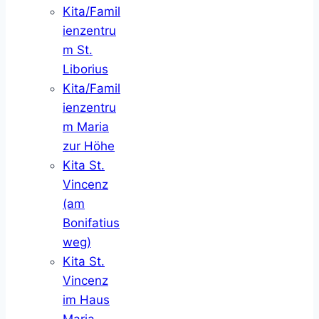
Kita/Famil
ienzentru
m St.
Liborius
Kita/Famil
ienzentru
m Maria
zur Höhe
Kita St.
Vincenz
(am
Bonifatius
weg)
Kita St.
Vincenz
im Haus