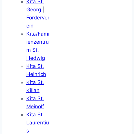
Kita St.
Georg
|
Förderver
ein
Kita/Famil
ienzentru
m St.
Hedwig
Kita St.
Heinrich
Kita St.
Kilian
Kita St.
Meinolf
Kita St.
Laurentiu
s