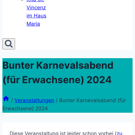
Vincenz
im Haus
Maria
Bunter Karnevalsabend
(für Erwachsene) 2024
/
Veranstaltungen
/
Bunter Karnevalsabend (für
Erwachsene) 2024
Diese Veranstaltung ist leider schon vorbei (
zu