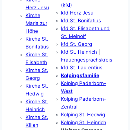
(kfd)
Herz Jesu
kfd Herz Jesu
Kirche
kfd St. Bonifatius
Maria zur
kfd St. Elisabeth und
Höhe
St. Meinolf
Kirche St.
kfd St. Georg
Bonifatius
kfd St. Heinrich
|
Kirche St.
Frauengesprächskreis
Elisabeth
kfd St. Laurentius
Kirche St.
Kolpingsfamilie
Georg
Kolping Paderborn-
Kirche St.
West
Hedwig
Kolping Paderborn-
Kirche St.
Zentral
Heinrich
Kolping St. Hedwig
Kirche St.
Kolping St. Heinrich
Kilian