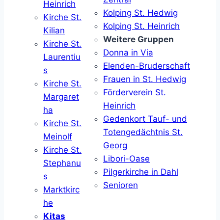
Heinrich
Kolping St. Hedwig
Kirche St.
Kolping St. Heinrich
Kilian
Weitere Gruppen
Kirche St.
Donna in Via
Laurentiu
Elenden-Bruderschaft
s
Frauen in St. Hedwig
Kirche St.
Förderverein St.
Margaret
Heinrich
ha
Gedenkort Tauf- und
Kirche St.
Totengedächtnis St.
Meinolf
Georg
Kirche St.
Libori-Oase
Stephanu
Pilgerkirche in Dahl
s
Senioren
Marktkirc
he
Kitas