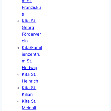
m St.
Franzisku
s
Kita St.
Georg
|
Förderver
ein
Kita/Famil
ienzentru
m St.
Hedwig
Kita St.
Heinrich
Kita St.
Kilian
Kita St.
Meinolf