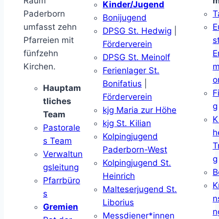
Raum
m
Kinder/Jugend
Paderborn
T
Bonijugend
umfasst zehn
E
DPSG St. Hedwig
|
Pfarreien mit
s
Förderverein
fünfzehn
E
DPSG St. Meinolf
Kirchen.
m
Ferienlager St.
o
Bonifatius
|
Hauptam
F
Förderverein
tliches
g
kjg Maria zur Höhe
Team
K
kjg St. Kilian
Pastorale
h
Kolpingjugend
s Team
T
Paderborn-West
Verwaltun
g
Kolpingjugend St.
gsleitung
B
Heinrich
Pfarrbüro
K
Malteserjugend St.
s
n
Liborius
Gremien
n
Messdiener*innen