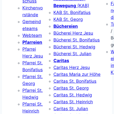
schuss
F
Bewegung
(KAB)
Kirchenvo
n
KAB St. Bonifatius
rstände
d
KAB St. Georg
Gemeind
T
Büchereien
eteams
/
Bücherei Herz Jesu
Webteam
B
Bücherei St. Bonifatius
Pfarreien
g
Bücherei St. Hedwig
Pfarrei
W
Bücherei St. Julian
Herz Jesu
ei
Caritas
Pfarrei St.
i
Caritas Herz Jesu
Bonifatius
K
Caritas Maria zur Höhe
Pfarrei St.
Caritas St. Bonifatius
Georg
Caritas St. Georg
Pfarrei St.
Caritas St. Hedwig
Hedwig
Caritas St. Heinrich
Pfarrei St.
Caritas St. Julian
Heinrich