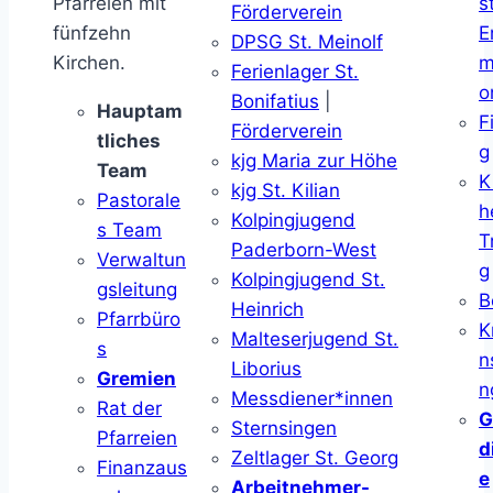
Pfarreien mit
s
Förderverein
fünfzehn
E
DPSG St. Meinolf
Kirchen.
m
Ferienlager St.
o
Bonifatius
|
Hauptam
F
Förderverein
tliches
g
kjg Maria zur Höhe
Team
K
kjg St. Kilian
Pastorale
h
Kolpingjugend
s Team
T
Paderborn-West
Verwaltun
g
Kolpingjugend St.
gsleitung
B
Heinrich
Pfarrbüro
K
Malteserjugend St.
s
n
Liborius
Gremien
n
Messdiener*innen
Rat der
G
Sternsingen
Pfarreien
d
Zeltlager St. Georg
Finanzaus
e
Arbeitnehmer-