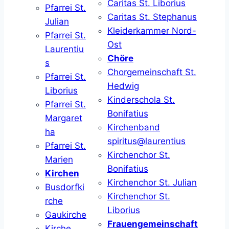
Caritas St. Liborius
Pfarrei St.
Caritas St. Stephanus
Julian
Kleiderkammer Nord-
Pfarrei St.
Ost
Laurentiu
Chöre
s
Chorgemeinschaft St.
Pfarrei St.
Hedwig
Liborius
Kinderschola St.
Pfarrei St.
Bonifatius
Margaret
Kirchenband
ha
spiritus@laurentius
Pfarrei St.
Kirchenchor St.
Marien
Bonifatius
Kirchen
Kirchenchor St. Julian
Busdorfki
Kirchenchor St.
rche
Liborius
Gaukirche
Frauengemeinschaft
Kirche