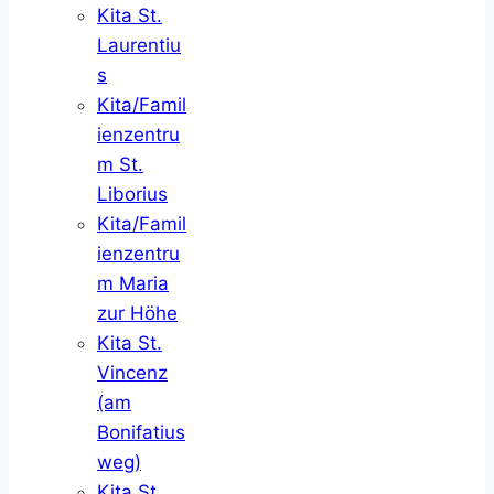
Kita St.
Laurentiu
s
Kita/Famil
ienzentru
m St.
Liborius
Kita/Famil
ienzentru
m Maria
zur Höhe
Kita St.
Vincenz
(am
Bonifatius
weg)
Kita St.