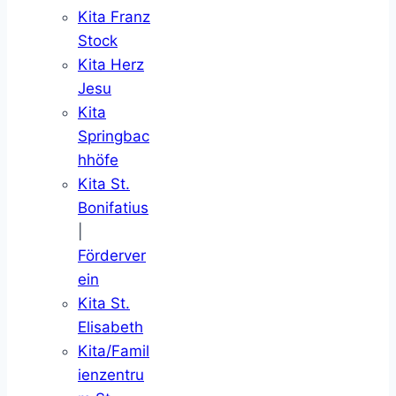
Kita Franz
Stock
Kita Herz
Jesu
Kita
Springbac
hhöfe
Kita St.
Bonifatius
|
Förderver
ein
Kita St.
Elisabeth
Kita/Famil
ienzentru