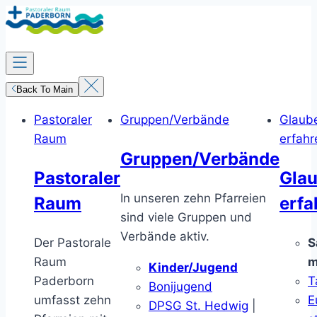
Zum
Inhalt
springen
Back To Main
Pastoraler
Gruppen/Verbände
Glaub
Raum
erfahr
Gruppen/Verbände
Pastoraler
Gla
In unseren zehn Pfarreien
Raum
erfa
sind viele Gruppen und
Verbände aktiv.
Der Pastorale
S
Raum
m
Kinder/Jugend
Paderborn
T
Bonijugend
umfasst zehn
E
DPSG St. Hedwig
|