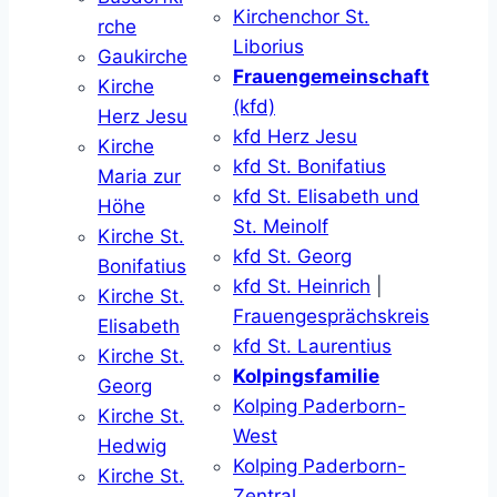
Kirchenchor St.
rche
Liborius
Gaukirche
Frauengemeinschaft
Kirche
(kfd)
Herz Jesu
kfd Herz Jesu
Kirche
kfd St. Bonifatius
Maria zur
kfd St. Elisabeth und
Höhe
St. Meinolf
Kirche St.
kfd St. Georg
Bonifatius
kfd St. Heinrich
|
Kirche St.
Frauengesprächskreis
Elisabeth
kfd St. Laurentius
Kirche St.
Kolpingsfamilie
Georg
Kolping Paderborn-
Kirche St.
West
Hedwig
Kolping Paderborn-
Kirche St.
Zentral