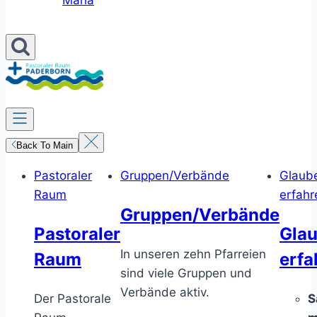
Maria
Back To Main
Pastoraler
Gruppen/Verbände
Glaub
Raum
erfahr
Gruppen/Verbände
Pastoraler
Gla
In unseren zehn Pfarreien
Raum
erfa
sind viele Gruppen und
Verbände aktiv.
Der Pastorale
S