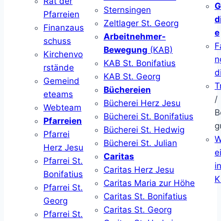
Rat der
G
Sternsingen
Pfarreien
d
Zeltlager St. Georg
Finanzaus
e
Arbeitnehmer-
schuss
F
Bewegung
(KAB)
Kirchenvo
n
KAB St. Bonifatius
rstände
d
KAB St. Georg
Gemeind
T
Büchereien
eteams
/
Bücherei Herz Jesu
Webteam
B
Bücherei St. Bonifatius
Pfarreien
g
Bücherei St. Hedwig
Pfarrei
W
Bücherei St. Julian
Herz Jesu
ei
Caritas
Pfarrei St.
i
Caritas Herz Jesu
Bonifatius
K
Caritas Maria zur Höhe
Pfarrei St.
Caritas St. Bonifatius
Georg
Caritas St. Georg
Pfarrei St.