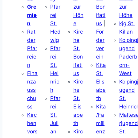
Gre
Pfar
zur
Bon
zur
mie
rei
Höh
ifati
Höhe
n
St.
e
us
|
kjg St.
Rat
Hed
Kirc
För
Kilian
der
wig
he
der
Kolping
Pfar
Pfar
St.
ver
ugend
reie
rei
Bon
ein
Paderb
n
St.
ifati
Kita
orn-
Fina
Hei
us
St.
West
nza
nric
Kirc
Elis
Kolping
uss
h
he
abe
ugend
chu
Pfar
St.
th
St.
ss
rei
Elis
Kita
Heinric
Kirc
St.
abe
/Fa
Maltes
hen
Juli
th
mili
rjugen
vors
an
Kirc
enz
St.