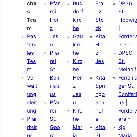
che
Pfar
Bus
Fra
DPSG
s
rei
dorf
nz
St.
Tea
Her
kirc
Sto
Hedwi
m
z
he
ck
|
Pas
Jes
Gau
Kita
Förder
tora
u
kirc
Her
erein
les
Pfar
he
z
DPSG
Tea
rei
Kirc
Jes
St.
m
St.
he
u
Meinolf
Ver
Bon
Her
Kita
Ferienl
walt
ifati
z
Spri
ger St.
ung
us
Jes
ngb
Bonifat
sleit
Pfar
u
ach
us
|
ung
rei
Kirc
höf
Förder
Pfar
St.
he
e
erein
rbür
Geo
Mar
Kita
kjg
os
rg
ia
St.
Maria