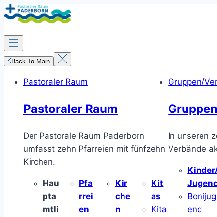
Zum
Inhalt
springen
Back To Main
Pastoraler Raum
Gruppen/Ve
Pastoraler Raum
Gruppen
Der Pastorale Raum Paderborn
In unseren z
umfasst zehn Pfarreien mit fünfzehn
Verbände akt
Kirchen.
Kinder
Hau
Pfa
Kir
Kit
Jugen
pta
rrei
che
as
Bonijug
mtli
en
n
Kita
end