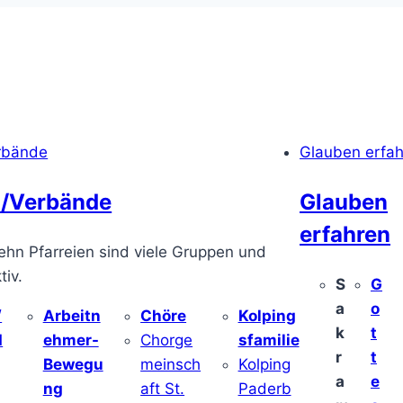
rbände
Glauben erfa
/Verbände
Glauben
erfahren
ehn Pfarreien sind viele Gruppen und
iv.
S
G
a
o
/
Arbeitn
Chöre
Kolping
k
t
d
ehmer-
Chorge
sfamilie
r
t
Bewegu
meinsch
Kolping
a
e
ng
aft St.
Paderb