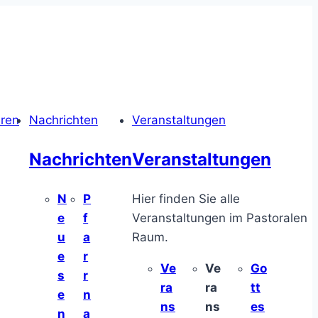
hren
Nachrichten
Veranstaltungen
Nachrichten
Veranstaltungen
N
P
Hier finden Sie alle
e
f
Veranstaltungen im Pastoralen
u
a
Raum.
e
r
Ve
Ve
Go
s
r
ra
ra
tt
e
n
ns
ns
es
n
a