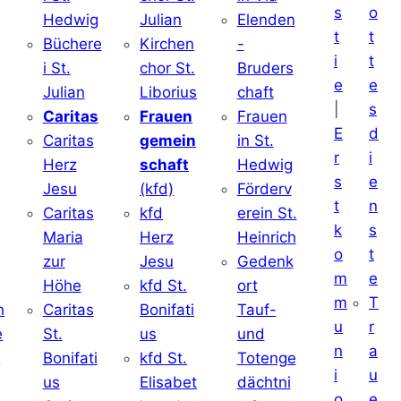
s
o
Hedwig
Julian
Elenden
t
t
Büchere
Kirchen
-
i
t
i St.
chor St.
Bruders
e
e
Julian
Liborius
chaft
|
s
j
Caritas
Frauen
Frauen
E
d
Caritas
gemein
in St.
r
i
Herz
schaft
Hedwig
s
e
Jesu
(kfd)
Förderv
t
n
Caritas
kfd
erein St.
k
s
j
Maria
Herz
Heinrich
o
t
zur
Jesu
Gedenk
m
e
Höhe
kfd St.
ort
m
T
h
Caritas
Bonifati
Tauf-
u
r
e
St.
us
und
n
a
d
Bonifati
kfd St.
Totenge
i
u
us
Elisabet
dächtni
o
e