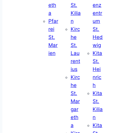
eth
St.
enz
a
Kilia
entr
Pfar
n
um
rei
Kirc
St.
St.
he
Hed
Mar
St.
wig
ien
Lau
Kita
rent
St.
ius
Hei
Kirc
nric
he
h
St.
Kita
Mar
St.
gar
Kilia
eth
n
a
Kita