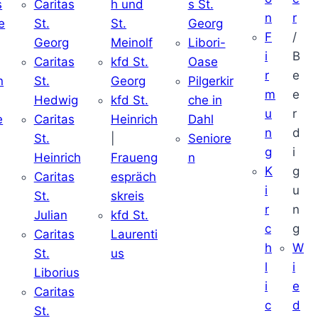
s
Caritas
h und
s St.
n
r
e
St.
St.
Georg
F
/
Georg
Meinolf
Libori-
i
B
Caritas
kfd St.
Oase
r
e
n
St.
Georg
Pilgerkir
m
e
Hedwig
kfd St.
che in
u
r
e
Caritas
Heinrich
Dahl
n
d
St.
|
Seniore
g
i
Heinrich
Fraueng
n
K
g
Caritas
espräch
i
u
St.
skreis
r
n
Julian
kfd St.
c
g
Caritas
Laurenti
h
W
St.
us
l
i
Liborius
i
e
Caritas
c
d
St.