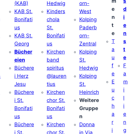
m
s
(KAB)
Hedwig
orn-
e
d
KAB St.
Kinders
West
n
i
g
Bonifati
chola
Kolping
t
e
us
St.
Paderb
e
n
v
KAB St.
Bonifati
orn-
T
s
Georg
us
Zentral
a
t
Bücher
Kirchen
Kolping
u
e
eien
band
St.
f
F
Büchere
spiritus
Hedwig
e
a
a
i Herz
@lauren
Kolping
E
m
Jesu
tius
St.
u
i
i
Büchere
Kirchen
Heinrich
c
l
i St.
chor St.
Weitere
h
i
v
Bonifati
Bonifati
Gruppe
a
e
us
us
n
r
n
Büchere
Kirchen
Donna
i
g
i St.
chor St.
in Via