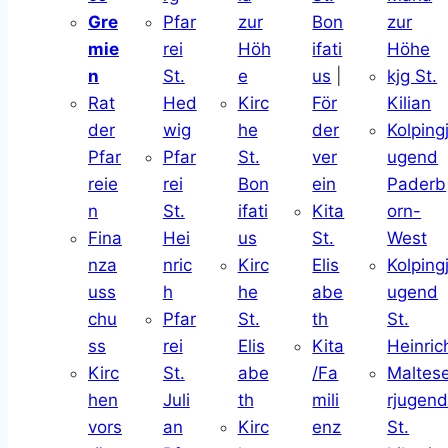
Gre
Pfar
zur
Bon
zur
mie
rei
Höh
ifati
Höhe
n
St.
e
us
|
kjg St.
Rat
Hed
Kirc
För
Kilian
der
wig
he
der
Kolping
Pfar
Pfar
St.
ver
ugend
reie
rei
Bon
ein
Paderb
n
St.
ifati
Kita
orn-
Fina
Hei
us
St.
West
nza
nric
Kirc
Elis
Kolping
uss
h
he
abe
ugend
chu
Pfar
St.
th
St.
ss
rei
Elis
Kita
Heinric
Kirc
St.
abe
/Fa
Maltes
hen
Juli
th
mili
rjugen
vors
an
Kirc
enz
St.