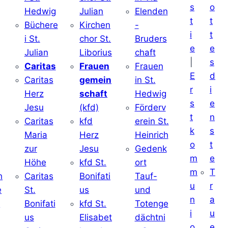
s
o
Hedwig
Julian
Elenden
t
t
Büchere
Kirchen
-
i
t
i St.
chor St.
Bruders
e
e
Julian
Liborius
chaft
|
s
j
Caritas
Frauen
Frauen
E
d
Caritas
gemein
in St.
r
i
Herz
schaft
Hedwig
s
e
Jesu
(kfd)
Förderv
t
n
Caritas
kfd
erein St.
k
s
j
Maria
Herz
Heinrich
o
t
zur
Jesu
Gedenk
m
e
Höhe
kfd St.
ort
m
T
h
Caritas
Bonifati
Tauf-
u
r
e
St.
us
und
n
a
d
Bonifati
kfd St.
Totenge
i
u
us
Elisabet
dächtni
o
e