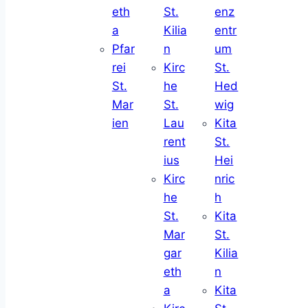
eth
St.
enz
a
Kilia
entr
Pfar
n
um
rei
Kirc
St.
St.
he
Hed
Mar
St.
wig
ien
Lau
Kita
rent
St.
ius
Hei
Kirc
nric
he
h
St.
Kita
Mar
St.
gar
Kilia
eth
n
a
Kita