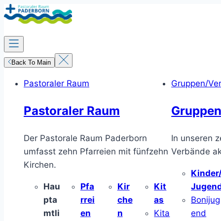
Zum
Inhalt
springen
Back To Main
Pastoraler Raum
Gruppen/Ve
Pastoraler Raum
Gruppen
Der Pastorale Raum Paderborn
In unseren z
umfasst zehn Pfarreien mit fünfzehn
Verbände akt
Kirchen.
Kinder
Hau
Pfa
Kir
Kit
Jugen
pta
rrei
che
as
Bonijug
mtli
en
n
Kita
end