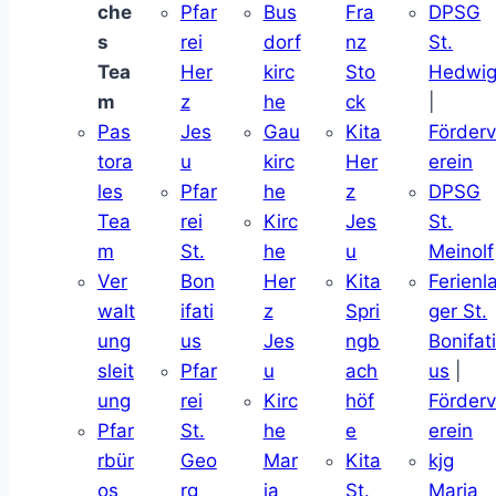
che
Pfar
Bus
Fra
DPSG
s
rei
dorf
nz
St.
Tea
Her
kirc
Sto
Hedwi
m
z
he
ck
|
Pas
Jes
Gau
Kita
Förder
tora
u
kirc
Her
erein
les
Pfar
he
z
DPSG
Tea
rei
Kirc
Jes
St.
m
St.
he
u
Meinolf
Ver
Bon
Her
Kita
Ferienl
walt
ifati
z
Spri
ger St.
ung
us
Jes
ngb
Bonifat
sleit
Pfar
u
ach
us
|
ung
rei
Kirc
höf
Förder
Pfar
St.
he
e
erein
rbür
Geo
Mar
Kita
kjg
os
rg
ia
St.
Maria