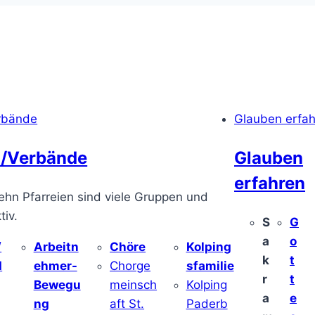
rbände
Glauben erfa
/Verbände
Glauben
erfahren
ehn Pfarreien sind viele Gruppen und
iv.
S
G
a
o
/
Arbeitn
Chöre
Kolping
k
t
d
ehmer-
Chorge
sfamilie
r
t
Bewegu
meinsch
Kolping
a
e
ng
aft St.
Paderb