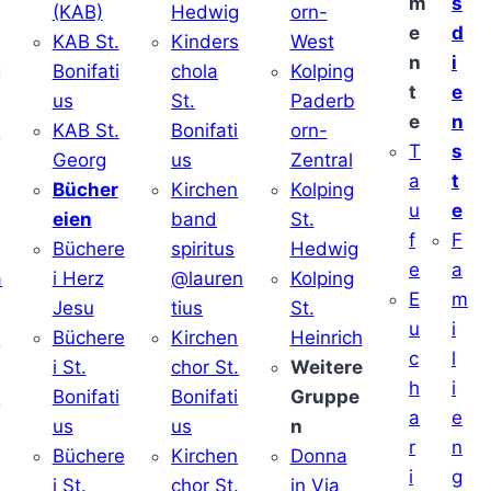
m
s
(KAB)
Hedwig
orn-
e
d
KAB St.
Kinders
West
n
i
g
Bonifati
chola
Kolping
t
e
us
St.
Paderb
e
n
v
KAB St.
Bonifati
orn-
T
s
Georg
us
Zentral
a
t
Bücher
Kirchen
Kolping
u
e
eien
band
St.
f
F
Büchere
spiritus
Hedwig
e
a
a
i Herz
@lauren
Kolping
E
m
Jesu
tius
St.
u
i
i
Büchere
Kirchen
Heinrich
c
l
i St.
chor St.
Weitere
h
i
v
Bonifati
Bonifati
Gruppe
a
e
us
us
n
r
n
Büchere
Kirchen
Donna
i
g
i St.
chor St.
in Via