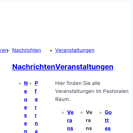
hren
Nachrichten
Veranstaltungen
Nachrichten
Veranstaltungen
N
P
Hier finden Sie alle
e
f
Veranstaltungen im Pastoralen
u
a
Raum.
e
r
Ve
Ve
Go
s
r
ra
ra
tt
e
n
ns
ns
es
n
a