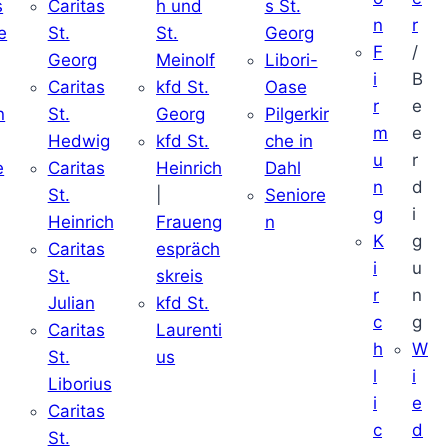
s
Caritas
h und
s St.
n
r
e
St.
St.
Georg
F
/
Georg
Meinolf
Libori-
i
B
Caritas
kfd St.
Oase
r
e
n
St.
Georg
Pilgerkir
m
e
Hedwig
kfd St.
che in
u
r
e
Caritas
Heinrich
Dahl
n
d
St.
|
Seniore
g
i
Heinrich
Fraueng
n
K
g
Caritas
espräch
i
u
St.
skreis
r
n
Julian
kfd St.
c
g
Caritas
Laurenti
h
W
St.
us
l
i
Liborius
i
e
Caritas
c
d
St.