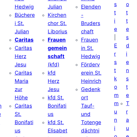
s
o
Hedwig
Julian
Elenden
t
t
Büchere
Kirchen
-
i
t
i St.
chor St.
Bruders
e
e
Julian
Liborius
chaft
|
s
j
Caritas
Frauen
Frauen
E
d
Caritas
gemein
in St.
r
i
Herz
schaft
Hedwig
s
e
Jesu
(kfd)
Förderv
t
n
Caritas
kfd
erein St.
k
s
j
Maria
Herz
Heinrich
o
t
zur
Jesu
Gedenk
m
e
Höhe
kfd St.
ort
m
T
h
Caritas
Bonifati
Tauf-
u
r
e
St.
us
und
n
a
d
Bonifati
kfd St.
Totenge
i
u
us
Elisabet
dächtni
o
e