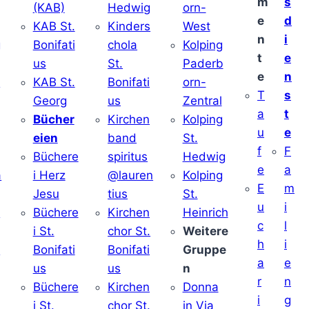
m
s
(KAB)
Hedwig
orn-
e
d
KAB St.
Kinders
West
n
i
g
Bonifati
chola
Kolping
t
e
us
St.
Paderb
e
n
v
KAB St.
Bonifati
orn-
T
s
Georg
us
Zentral
a
t
Bücher
Kirchen
Kolping
u
e
eien
band
St.
f
F
Büchere
spiritus
Hedwig
e
a
a
i Herz
@lauren
Kolping
E
m
Jesu
tius
St.
u
i
i
Büchere
Kirchen
Heinrich
c
l
i St.
chor St.
Weitere
h
i
v
Bonifati
Bonifati
Gruppe
a
e
us
us
n
r
n
Büchere
Kirchen
Donna
i
g
i St.
chor St.
in Via