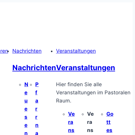
hren
Nachrichten
Veranstaltungen
Nachrichten
Veranstaltungen
N
P
Hier finden Sie alle
e
f
Veranstaltungen im Pastoralen
u
a
Raum.
e
r
Ve
Ve
Go
s
r
ra
ra
tt
e
n
ns
ns
es
n
a