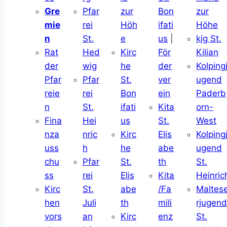
Gre
Pfar
zur
Bon
zur
mie
rei
Höh
ifati
Höhe
n
St.
e
us
|
kjg St.
Rat
Hed
Kirc
För
Kilian
der
wig
he
der
Kolping
Pfar
Pfar
St.
ver
ugend
reie
rei
Bon
ein
Paderb
n
St.
ifati
Kita
orn-
Fina
Hei
us
St.
West
nza
nric
Kirc
Elis
Kolping
uss
h
he
abe
ugend
chu
Pfar
St.
th
St.
ss
rei
Elis
Kita
Heinric
Kirc
St.
abe
/Fa
Maltes
hen
Juli
th
mili
rjugen
vors
an
Kirc
enz
St.