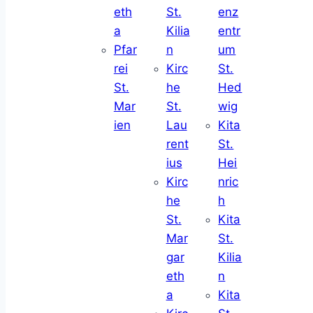
eth
St.
enz
a
Kilia
entr
Pfar
n
um
rei
Kirc
St.
St.
he
Hed
Mar
St.
wig
ien
Lau
Kita
rent
St.
ius
Hei
Kirc
nric
he
h
St.
Kita
Mar
St.
gar
Kilia
eth
n
a
Kita