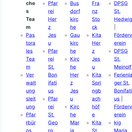
che
Pfar
Bus
Fra
DPSG
s
rei
dorf
nz
St.
Tea
Her
kirc
Sto
Hedwi
m
z
he
ck
|
Pas
Jes
Gau
Kita
Förder
tora
u
kirc
Her
erein
les
Pfar
he
z
DPSG
Tea
rei
Kirc
Jes
St.
m
St.
he
u
Meinolf
Ver
Bon
Her
Kita
Ferienl
walt
ifati
z
Spri
ger St.
ung
us
Jes
ngb
Bonifat
sleit
Pfar
u
ach
us
|
ung
rei
Kirc
höf
Förder
Pfar
St.
he
e
erein
rbür
Geo
Mar
Kita
kjg
os
rg
ia
St.
Maria