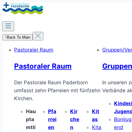
Zum
Inhalt
springen
Back To Main
Pastoraler Raum
Gruppen/Ve
Pastoraler Raum
Gruppen
Der Pastorale Raum Paderborn
In unseren z
umfasst zehn Pfarreien mit fünfzehn
Verbände akt
Kirchen.
Kinder
Hau
Pfa
Kir
Kit
Jugen
pta
rrei
che
as
Bonijug
mtli
en
n
Kita
end