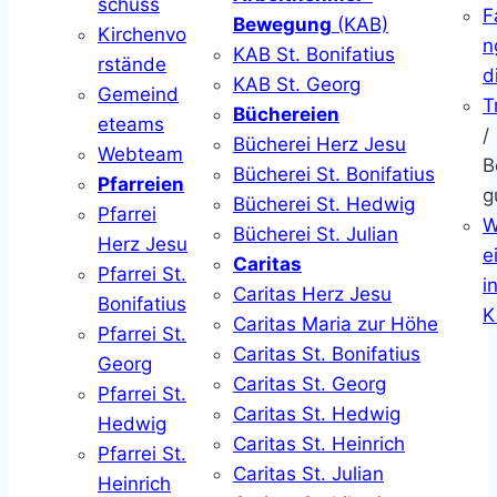
schuss
F
Bewegung
(KAB)
Kirchenvo
n
KAB St. Bonifatius
rstände
d
KAB St. Georg
Gemeind
T
Büchereien
eteams
/
Bücherei Herz Jesu
Webteam
B
Bücherei St. Bonifatius
Pfarreien
g
Bücherei St. Hedwig
Pfarrei
W
Bücherei St. Julian
Herz Jesu
ei
Caritas
Pfarrei St.
i
Caritas Herz Jesu
Bonifatius
K
Caritas Maria zur Höhe
Pfarrei St.
Caritas St. Bonifatius
Georg
Caritas St. Georg
Pfarrei St.
Caritas St. Hedwig
Hedwig
Caritas St. Heinrich
Pfarrei St.
Caritas St. Julian
Heinrich