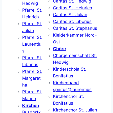
Caritas St. Hedwig
Hedwig
Caritas St. Heinrich
Pfarrei St.
Caritas St. Julian
Heinrich
Caritas St. Liborius
Pfarrei St.
Caritas St. Stephanus
Julian
Kleiderkammer Nord-
Pfarrei St.
Ost
Laurentiu
Chöre
s
Chorgemeinschaft St.
Pfarrei St.
Hedwig
Liborius
Kinderschola St.
Pfarrei St.
Bonifatius
Margaret
Kirchenband
ha
spiritus@laurentius
Pfarrei St.
Kirchenchor St.
Marien
Bonifatius
Kirchen
Kirchenchor St. Julian
Busdorfki