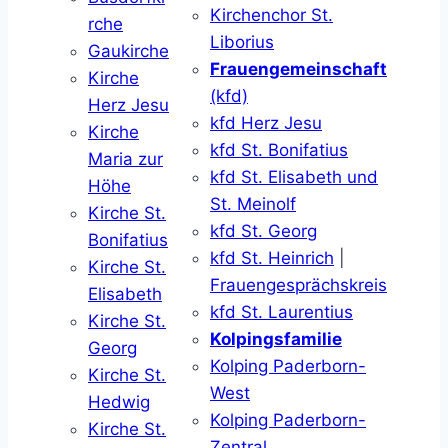
Kirchenchor St.
rche
Liborius
Gaukirche
Frauengemeinschaft
Kirche
(kfd)
Herz Jesu
kfd Herz Jesu
Kirche
kfd St. Bonifatius
Maria zur
kfd St. Elisabeth und
Höhe
St. Meinolf
Kirche St.
kfd St. Georg
Bonifatius
kfd St. Heinrich
|
Kirche St.
Frauengesprächskreis
Elisabeth
kfd St. Laurentius
Kirche St.
Kolpingsfamilie
Georg
Kolping Paderborn-
Kirche St.
West
Hedwig
Kolping Paderborn-
Kirche St.
Zentral