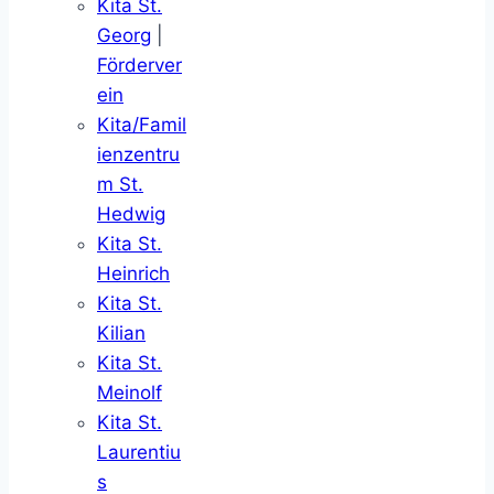
Kita St.
Georg
|
Förderver
ein
Kita/Famil
ienzentru
m St.
Hedwig
Kita St.
Heinrich
Kita St.
Kilian
Kita St.
Meinolf
Kita St.
Laurentiu
s