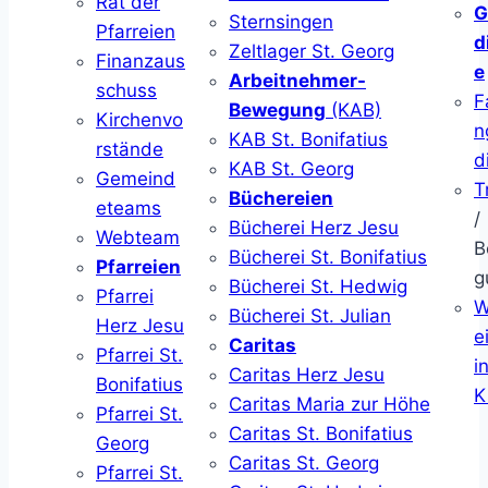
Rat der
G
Sternsingen
Pfarreien
d
Zeltlager St. Georg
Finanzaus
e
Arbeitnehmer-
schuss
F
Bewegung
(KAB)
Kirchenvo
n
KAB St. Bonifatius
rstände
d
KAB St. Georg
Gemeind
T
Büchereien
eteams
/
Bücherei Herz Jesu
Webteam
B
Bücherei St. Bonifatius
Pfarreien
g
Bücherei St. Hedwig
Pfarrei
W
Bücherei St. Julian
Herz Jesu
ei
Caritas
Pfarrei St.
i
Caritas Herz Jesu
Bonifatius
K
Caritas Maria zur Höhe
Pfarrei St.
Caritas St. Bonifatius
Georg
Caritas St. Georg
Pfarrei St.