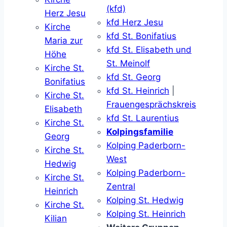
(kfd)
Herz Jesu
kfd Herz Jesu
Kirche
kfd St. Bonifatius
Maria zur
kfd St. Elisabeth und
Höhe
St. Meinolf
Kirche St.
kfd St. Georg
Bonifatius
kfd St. Heinrich
|
Kirche St.
Frauengesprächskreis
Elisabeth
kfd St. Laurentius
Kirche St.
Kolpingsfamilie
Georg
Kolping Paderborn-
Kirche St.
West
Hedwig
Kolping Paderborn-
Kirche St.
Zentral
Heinrich
Kolping St. Hedwig
Kirche St.
Kolping St. Heinrich
Kilian