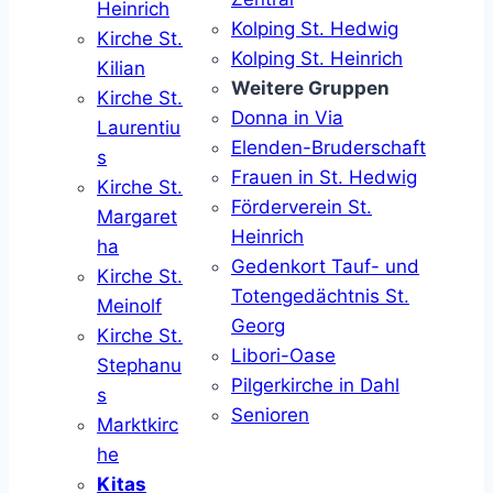
Heinrich
Kolping St. Hedwig
Kirche St.
Kolping St. Heinrich
Kilian
Weitere Gruppen
Kirche St.
Donna in Via
Laurentiu
Elenden-Bruderschaft
s
Frauen in St. Hedwig
Kirche St.
Förderverein St.
Margaret
Heinrich
ha
Gedenkort Tauf- und
Kirche St.
Totengedächtnis St.
Meinolf
Georg
Kirche St.
Libori-Oase
Stephanu
Pilgerkirche in Dahl
s
Senioren
Marktkirc
he
Kitas