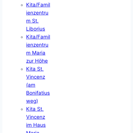
Kita/Famil
ienzentru
m St.
Liborius
Kita/Famil
ienzentru
m Maria
zur Höhe
Kita St.
Vincenz
(am
Bonifatius
weg)
Kita St.
Vincenz
im Haus