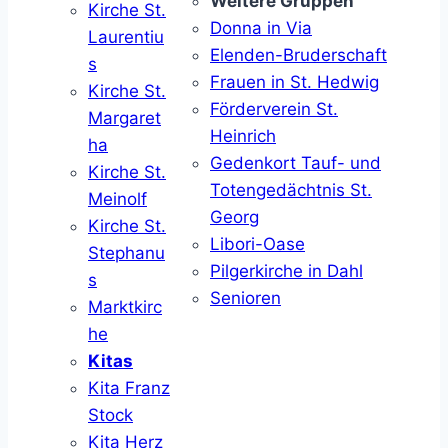
Weitere Gruppen
Kirche St.
Donna in Via
Laurentiu
Elenden-Bruderschaft
s
Frauen in St. Hedwig
Kirche St.
Förderverein St.
Margaret
Heinrich
ha
Gedenkort Tauf- und
Kirche St.
Totengedächtnis St.
Meinolf
Georg
Kirche St.
Libori-Oase
Stephanu
Pilgerkirche in Dahl
s
Senioren
Marktkirc
he
Kitas
Kita Franz
Stock
Kita Herz