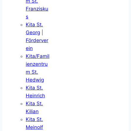
m St.
Franzisku
s
Kita St.
Georg
|
Förderver
ein
Kita/Famil
ienzentru
m St.
Hedwig
Kita St.
Heinrich
Kita St.
Kilian
Kita St.
Meinolf