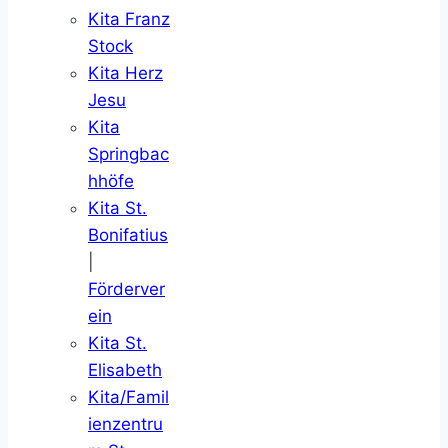
Kita Franz
Stock
Kita Herz
Jesu
Kita
Springbac
hhöfe
Kita St.
Bonifatius
|
Förderver
ein
Kita St.
Elisabeth
Kita/Famil
ienzentru