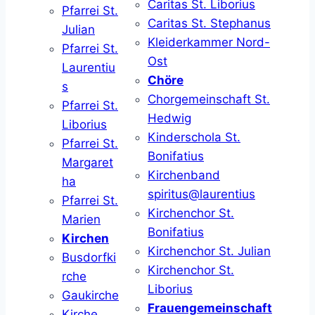
Caritas St. Liborius
Pfarrei St.
Caritas St. Stephanus
Julian
Kleiderkammer Nord-
Pfarrei St.
Ost
Laurentiu
Chöre
s
Chorgemeinschaft St.
Pfarrei St.
Hedwig
Liborius
Kinderschola St.
Pfarrei St.
Bonifatius
Margaret
Kirchenband
ha
spiritus@laurentius
Pfarrei St.
Kirchenchor St.
Marien
Bonifatius
Kirchen
Kirchenchor St. Julian
Busdorfki
Kirchenchor St.
rche
Liborius
Gaukirche
Frauengemeinschaft
Kirche