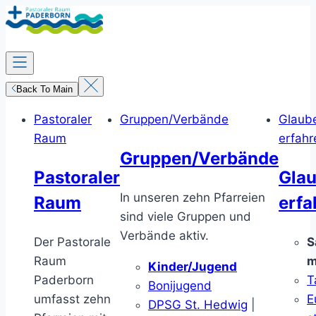
Zum
Inhalt
springen
Back To Main
Pastoraler
Gruppen/Verbände
Glaub
Raum
erfahr
Gruppen/Verbände
Pastoraler
Gla
In unseren zehn Pfarreien
Raum
erfa
sind viele Gruppen und
Verbände aktiv.
Der Pastorale
S
Raum
m
Kinder/Jugend
Paderborn
T
Bonijugend
umfasst zehn
E
DPSG St. Hedwig
|