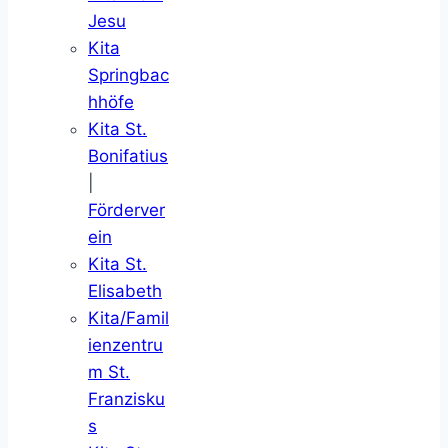
Jesu
Kita
Springbac
hhöfe
Kita St.
Bonifatius
|
Förderver
ein
Kita St.
Elisabeth
Kita/Famil
ienzentru
m St.
Franzisku
s