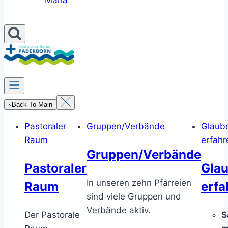
Maria
Back To Main
Pastoraler
Gruppen/Verbände
Glaub
Raum
erfahr
Gruppen/Verbände
Pastoraler
Gla
In unseren zehn Pfarreien
Raum
erfa
sind viele Gruppen und
Verbände aktiv.
Der Pastorale
S