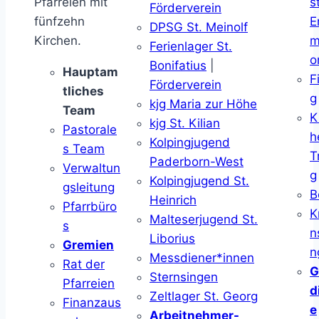
Pfarreien mit
s
Förderverein
fünfzehn
E
DPSG St. Meinolf
Kirchen.
m
Ferienlager St.
o
Bonifatius
|
Hauptam
F
Förderverein
tliches
g
kjg Maria zur Höhe
Team
K
kjg St. Kilian
Pastorale
h
Kolpingjugend
s Team
T
Paderborn-West
Verwaltun
g
Kolpingjugend St.
gsleitung
B
Heinrich
Pfarrbüro
K
Malteserjugend St.
s
n
Liborius
Gremien
n
Messdiener*innen
Rat der
G
Sternsingen
Pfarreien
d
Zeltlager St. Georg
Finanzaus
e
Arbeitnehmer-