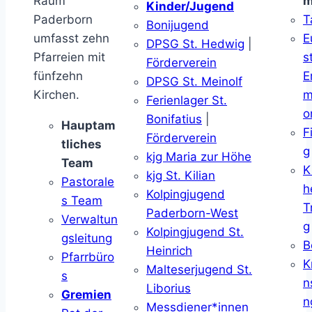
Raum
m
Kinder/Jugend
Paderborn
T
Bonijugend
umfasst zehn
E
DPSG St. Hedwig
|
Pfarreien mit
s
Förderverein
fünfzehn
E
DPSG St. Meinolf
Kirchen.
m
Ferienlager St.
o
Bonifatius
|
Hauptam
F
Förderverein
tliches
g
kjg Maria zur Höhe
Team
K
kjg St. Kilian
Pastorale
h
Kolpingjugend
s Team
T
Paderborn-West
Verwaltun
g
Kolpingjugend St.
gsleitung
B
Heinrich
Pfarrbüro
K
Malteserjugend St.
s
n
Liborius
Gremien
n
Messdiener*innen