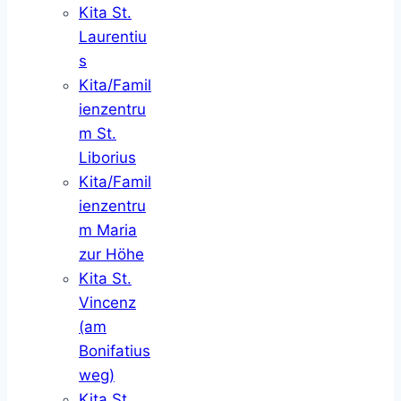
Kita St.
Laurentiu
s
Kita/Famil
ienzentru
m St.
Liborius
Kita/Famil
ienzentru
m Maria
zur Höhe
Kita St.
Vincenz
(am
Bonifatius
weg)
Kita St.