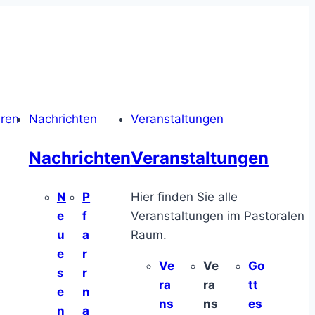
hren
Nachrichten
Veranstaltungen
Nachrichten
Veranstaltungen
N
P
Hier finden Sie alle
e
f
Veranstaltungen im Pastoralen
u
a
Raum.
e
r
Ve
Ve
Go
s
r
ra
ra
tt
e
n
ns
ns
es
n
a