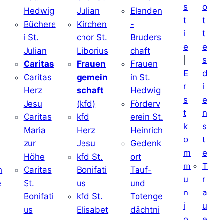
s
o
Hedwig
Julian
Elenden
t
t
Büchere
Kirchen
-
i
t
i St.
chor St.
Bruders
e
e
Julian
Liborius
chaft
|
s
j
Caritas
Frauen
Frauen
E
d
Caritas
gemein
in St.
r
i
Herz
schaft
Hedwig
s
e
Jesu
(kfd)
Förderv
t
n
Caritas
kfd
erein St.
k
s
j
Maria
Herz
Heinrich
o
t
zur
Jesu
Gedenk
m
e
Höhe
kfd St.
ort
m
T
h
Caritas
Bonifati
Tauf-
u
r
e
St.
us
und
n
a
d
Bonifati
kfd St.
Totenge
i
u
us
Elisabet
dächtni
o
e