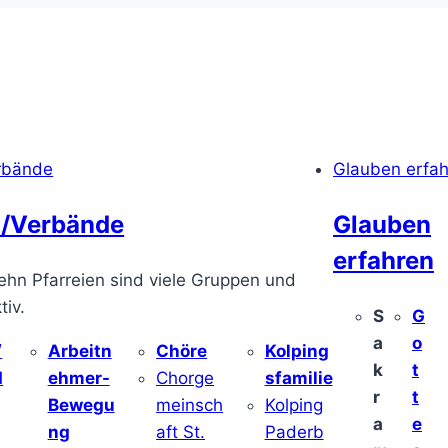
rbände
Glauben erfa
/Verbände
Glauben
erfahren
ehn Pfarreien sind viele Gruppen und
iv.
S
G
a
o
/
Arbeitn
Chöre
Kolping
k
t
d
ehmer-
Chorge
sfamilie
r
t
Bewegu
meinsch
Kolping
a
e
ng
aft St.
Paderb