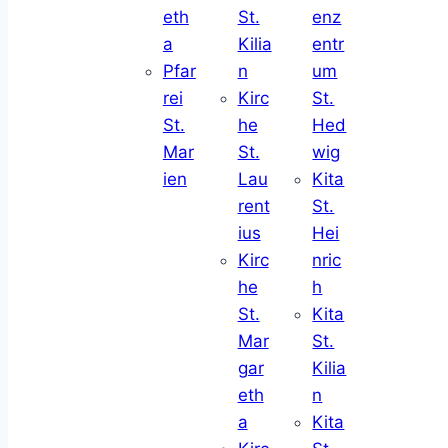
eth
St.
enz
a
Kilia
entr
Pfar
n
um
rei
Kirc
St.
St.
he
Hed
Mar
St.
wig
ien
Lau
Kita
rent
St.
ius
Hei
Kirc
nric
he
h
St.
Kita
Mar
St.
gar
Kilia
eth
n
a
Kita