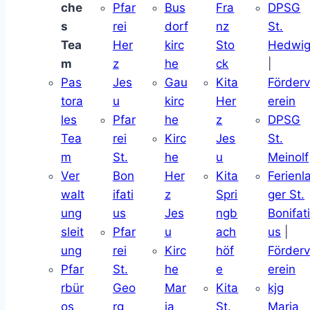
che
Pfar
Bus
Fra
DPSG
s
rei
dorf
nz
St.
Tea
Her
kirc
Sto
Hedwi
m
z
he
ck
|
Pas
Jes
Gau
Kita
Förder
tora
u
kirc
Her
erein
les
Pfar
he
z
DPSG
Tea
rei
Kirc
Jes
St.
m
St.
he
u
Meinolf
Ver
Bon
Her
Kita
Ferienl
walt
ifati
z
Spri
ger St.
ung
us
Jes
ngb
Bonifat
sleit
Pfar
u
ach
us
|
ung
rei
Kirc
höf
Förder
Pfar
St.
he
e
erein
rbür
Geo
Mar
Kita
kjg
os
rg
ia
St.
Maria