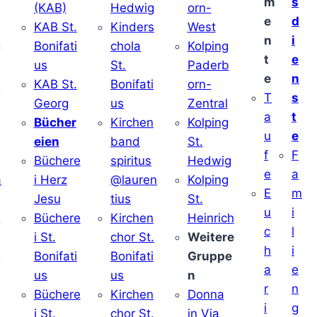
m
s
(KAB)
Hedwig
orn-
e
d
KAB St.
Kinders
West
n
i
g
Bonifati
chola
Kolping
t
e
us
St.
Paderb
e
n
v
KAB St.
Bonifati
orn-
T
s
Georg
us
Zentral
a
t
Bücher
Kirchen
Kolping
u
e
eien
band
St.
f
F
Büchere
spiritus
Hedwig
e
a
a
i Herz
@lauren
Kolping
E
m
Jesu
tius
St.
u
i
i
Büchere
Kirchen
Heinrich
c
l
i St.
chor St.
Weitere
h
i
v
Bonifati
Bonifati
Gruppe
a
e
us
us
n
r
n
Büchere
Kirchen
Donna
i
g
i St.
chor St.
in Via