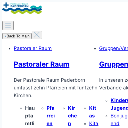
Zum
Inhalt
springen
Back To Main
Pastoraler Raum
Gruppen/Ve
Pastoraler Raum
Gruppen
Der Pastorale Raum Paderborn
In unseren z
umfasst zehn Pfarreien mit fünfzehn
Verbände akt
Kirchen.
Kinder
Hau
Pfa
Kir
Kit
Jugen
pta
rrei
che
as
Bonijug
mtli
en
n
Kita
end