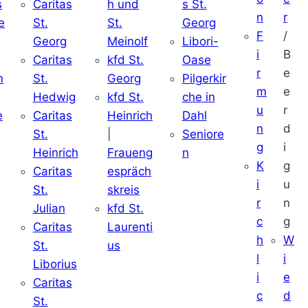
s
Caritas
h und
s St.
n
r
e
St.
St.
Georg
F
/
Georg
Meinolf
Libori-
i
B
Caritas
kfd St.
Oase
r
e
n
St.
Georg
Pilgerkir
m
e
Hedwig
kfd St.
che in
u
r
e
Caritas
Heinrich
Dahl
n
d
St.
|
Seniore
g
i
Heinrich
Fraueng
n
K
g
Caritas
espräch
i
u
St.
skreis
r
n
Julian
kfd St.
c
g
Caritas
Laurenti
h
W
St.
us
l
i
Liborius
i
e
Caritas
c
d
St.