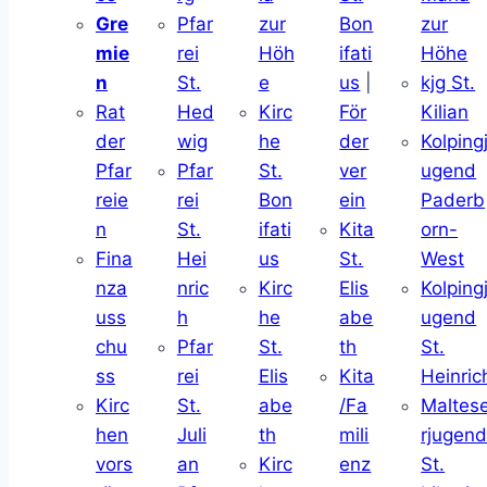
Gre
Pfar
zur
Bon
zur
mie
rei
Höh
ifati
Höhe
n
St.
e
us
|
kjg St.
Rat
Hed
Kirc
För
Kilian
der
wig
he
der
Kolping
Pfar
Pfar
St.
ver
ugend
reie
rei
Bon
ein
Paderb
n
St.
ifati
Kita
orn-
Fina
Hei
us
St.
West
nza
nric
Kirc
Elis
Kolping
uss
h
he
abe
ugend
chu
Pfar
St.
th
St.
ss
rei
Elis
Kita
Heinric
Kirc
St.
abe
/Fa
Maltes
hen
Juli
th
mili
rjugen
vors
an
Kirc
enz
St.