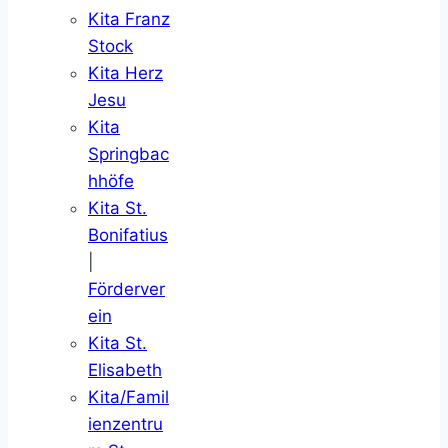
Kita Franz
Stock
Kita Herz
Jesu
Kita
Springbac
hhöfe
Kita St.
Bonifatius
|
Förderver
ein
Kita St.
Elisabeth
Kita/Famil
ienzentru