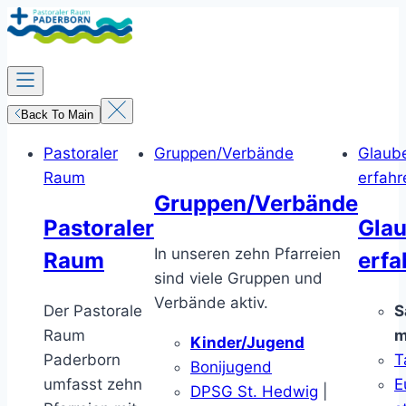
Zum
Inhalt
springen
Back To Main
Pastoraler
Gruppen/Verbände
Glaub
Raum
erfahr
Gruppen/Verbände
Pastoraler
Gla
In unseren zehn Pfarreien
Raum
erfa
sind viele Gruppen und
Verbände aktiv.
Der Pastorale
S
Raum
m
Kinder/Jugend
Paderborn
T
Bonijugend
umfasst zehn
E
DPSG St. Hedwig
|