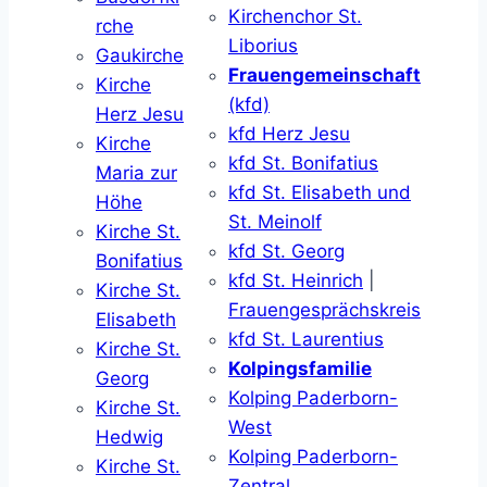
Kirchenchor St.
rche
Liborius
Gaukirche
Frauengemeinschaft
Kirche
(kfd)
Herz Jesu
kfd Herz Jesu
Kirche
kfd St. Bonifatius
Maria zur
kfd St. Elisabeth und
Höhe
St. Meinolf
Kirche St.
kfd St. Georg
Bonifatius
kfd St. Heinrich
|
Kirche St.
Frauengesprächskreis
Elisabeth
kfd St. Laurentius
Kirche St.
Kolpingsfamilie
Georg
Kolping Paderborn-
Kirche St.
West
Hedwig
Kolping Paderborn-
Kirche St.
Zentral