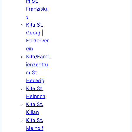
m St.
Franzisku
s
Kita St.
Georg
|
Förderver
ein
Kita/Famil
ienzentru
m St.
Hedwig
Kita St.
Heinrich
Kita St.
Kilian
Kita St.
Meinolf