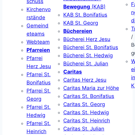
schuss
F
Bewegung
(KAB)
Kirchenvo
n
KAB St. Bonifatius
rstände
d
KAB St. Georg
Gemeind
T
Büchereien
eteams
/
Bücherei Herz Jesu
Webteam
B
Bücherei St. Bonifatius
Pfarreien
g
Bücherei St. Hedwig
Pfarrei
W
Bücherei St. Julian
Herz Jesu
ei
Caritas
Pfarrei St.
i
Caritas Herz Jesu
Bonifatius
K
Caritas Maria zur Höhe
Pfarrei St.
Caritas St. Bonifatius
Georg
Caritas St. Georg
Pfarrei St.
Caritas St. Hedwig
Hedwig
Caritas St. Heinrich
Pfarrei St.
Caritas St. Julian
Heinrich