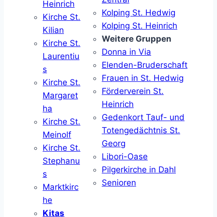
Heinrich
Kolping St. Hedwig
Kirche St.
Kolping St. Heinrich
Kilian
Weitere Gruppen
Kirche St.
Donna in Via
Laurentiu
Elenden-Bruderschaft
s
Frauen in St. Hedwig
Kirche St.
Förderverein St.
Margaret
Heinrich
ha
Gedenkort Tauf- und
Kirche St.
Totengedächtnis St.
Meinolf
Georg
Kirche St.
Libori-Oase
Stephanu
Pilgerkirche in Dahl
s
Senioren
Marktkirc
he
Kitas