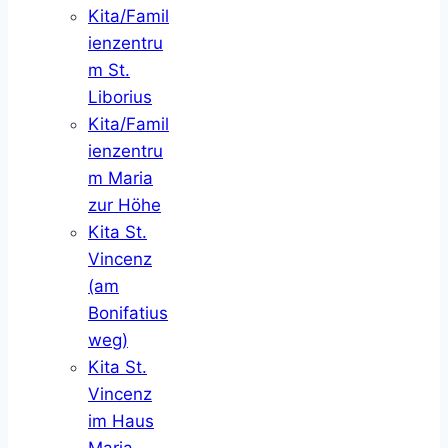
Kita/Famil
ienzentru
m St.
Liborius
Kita/Famil
ienzentru
m Maria
zur Höhe
Kita St.
Vincenz
(am
Bonifatius
weg)
Kita St.
Vincenz
im Haus