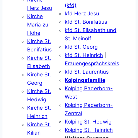
(kfd)
Herz Jesu
kfd Herz Jesu
Kirche
kfd St. Bonifatius
Maria zur
kfd St. Elisabeth und
Höhe
St. Meinolf
Kirche St.
kfd St. Georg
Bonifatius
kfd St. Heinrich
|
Kirche St.
Frauengesprächskreis
Elisabeth
kfd St. Laurentius
Kirche St.
Kolpingsfamilie
Georg
Kolping Paderborn-
Kirche St.
West
Hedwig
Kolping Paderborn-
Kirche St.
Zentral
Heinrich
Kolping St. Hedwig
Kirche St.
Kolping St. Heinrich
Kilian