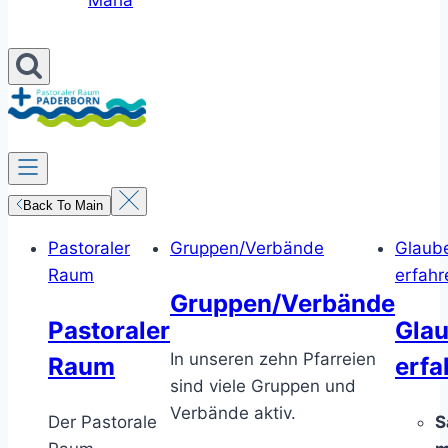
Maria
Back To Main
Pastoraler
Gruppen/Verbände
Glaub
Raum
erfahr
Gruppen/Verbände
Pastoraler
Gla
In unseren zehn Pfarreien
Raum
erfa
sind viele Gruppen und
Verbände aktiv.
Der Pastorale
S