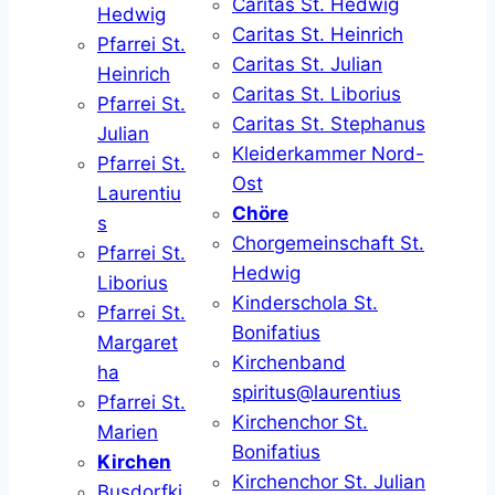
Caritas St. Hedwig
Hedwig
Caritas St. Heinrich
Pfarrei St.
Caritas St. Julian
Heinrich
Caritas St. Liborius
Pfarrei St.
Caritas St. Stephanus
Julian
Kleiderkammer Nord-
Pfarrei St.
Ost
Laurentiu
Chöre
s
Chorgemeinschaft St.
Pfarrei St.
Hedwig
Liborius
Kinderschola St.
Pfarrei St.
Bonifatius
Margaret
Kirchenband
ha
spiritus@laurentius
Pfarrei St.
Kirchenchor St.
Marien
Bonifatius
Kirchen
Kirchenchor St. Julian
Busdorfki