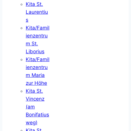
Kita St.
Laurentiu
s
Kita/Famil
ienzentru
m St.
Liborius
Kita/Famil
ienzentru
m Maria
zur Höhe
Kita St.
Vincenz
(am
Bonifatius
weg)
Kita St.