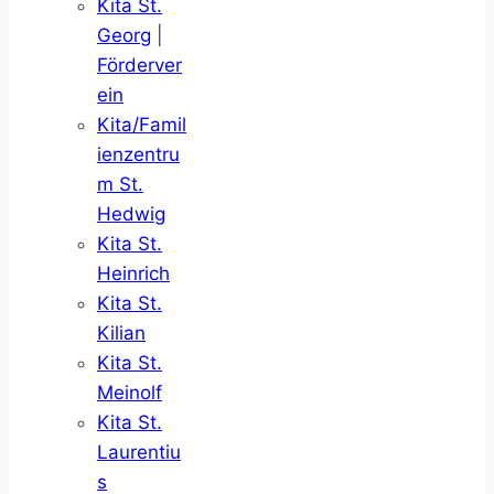
Kita St.
Georg
|
Förderver
ein
Kita/Famil
ienzentru
m St.
Hedwig
Kita St.
Heinrich
Kita St.
Kilian
Kita St.
Meinolf
Kita St.
Laurentiu
s