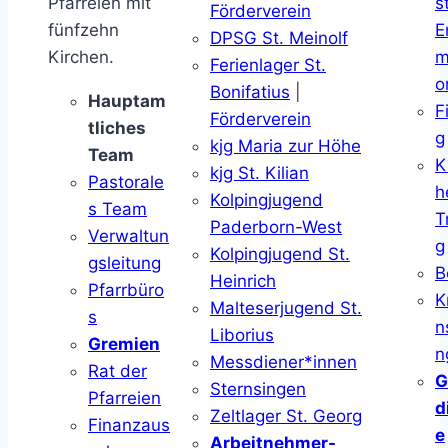
Pfarreien mit
s
Förderverein
fünfzehn
E
DPSG St. Meinolf
Kirchen.
m
Ferienlager St.
o
Bonifatius
|
Hauptam
F
Förderverein
tliches
g
kjg Maria zur Höhe
Team
K
kjg St. Kilian
Pastorale
h
Kolpingjugend
s Team
T
Paderborn-West
Verwaltun
g
Kolpingjugend St.
gsleitung
B
Heinrich
Pfarrbüro
K
Malteserjugend St.
s
n
Liborius
Gremien
n
Messdiener*innen
Rat der
G
Sternsingen
Pfarreien
d
Zeltlager St. Georg
Finanzaus
e
Arbeitnehmer-