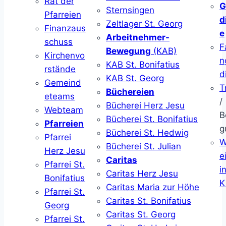
Rat der
G
Sternsingen
Pfarreien
d
Zeltlager St. Georg
Finanzaus
e
Arbeitnehmer-
schuss
F
Bewegung
(KAB)
Kirchenvo
n
KAB St. Bonifatius
rstände
d
KAB St. Georg
Gemeind
T
Büchereien
eteams
/
Bücherei Herz Jesu
Webteam
B
Bücherei St. Bonifatius
Pfarreien
g
Bücherei St. Hedwig
Pfarrei
W
Bücherei St. Julian
Herz Jesu
ei
Caritas
Pfarrei St.
i
Caritas Herz Jesu
Bonifatius
K
Caritas Maria zur Höhe
Pfarrei St.
Caritas St. Bonifatius
Georg
Caritas St. Georg
Pfarrei St.