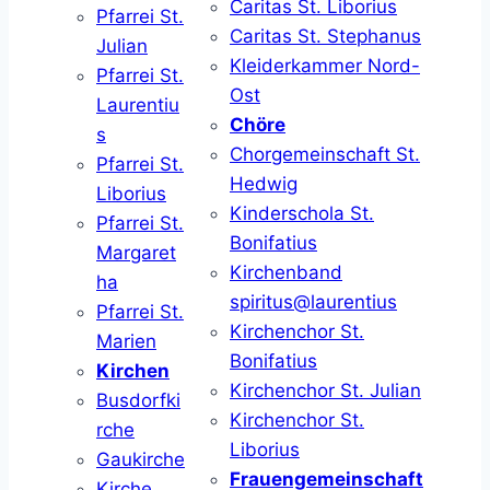
Caritas St. Liborius
Pfarrei St.
Caritas St. Stephanus
Julian
Kleiderkammer Nord-
Pfarrei St.
Ost
Laurentiu
Chöre
s
Chorgemeinschaft St.
Pfarrei St.
Hedwig
Liborius
Kinderschola St.
Pfarrei St.
Bonifatius
Margaret
Kirchenband
ha
spiritus@laurentius
Pfarrei St.
Kirchenchor St.
Marien
Bonifatius
Kirchen
Kirchenchor St. Julian
Busdorfki
Kirchenchor St.
rche
Liborius
Gaukirche
Frauengemeinschaft
Kirche