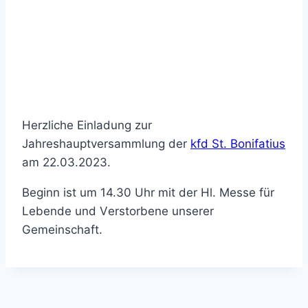
Herzliche
E
inladung zur
Jahreshau
pt
versammlung der
kfd St. Bonifatius
am 22.03.2023.
B
eginn ist um
14.30 Uhr mit der Hl.
Messe für
L
e
bende u
nd
V
ers
torbene un
serer
Gemeinschaft.