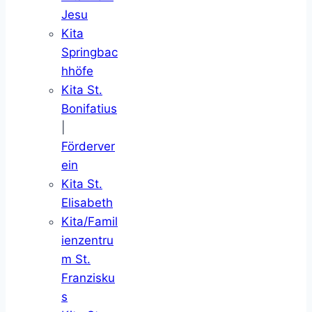
Jesu
Kita
Springbac
hhöfe
Kita St.
Bonifatius
|
Förderver
ein
Kita St.
Elisabeth
Kita/Famil
ienzentru
m St.
Franzisku
s