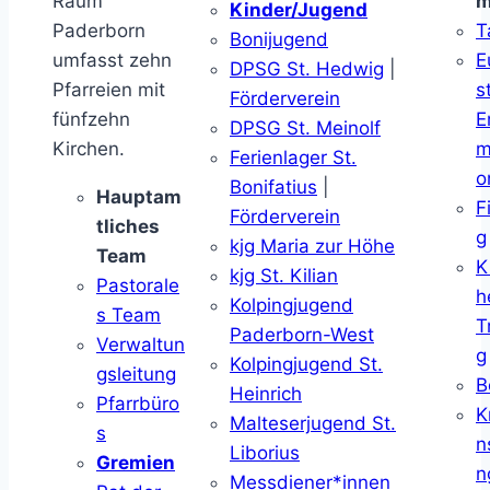
Raum
m
Kinder/Jugend
Paderborn
T
Bonijugend
umfasst zehn
E
DPSG St. Hedwig
|
Pfarreien mit
s
Förderverein
fünfzehn
E
DPSG St. Meinolf
Kirchen.
m
Ferienlager St.
o
Bonifatius
|
Hauptam
F
Förderverein
tliches
g
kjg Maria zur Höhe
Team
K
kjg St. Kilian
Pastorale
h
Kolpingjugend
s Team
T
Paderborn-West
Verwaltun
g
Kolpingjugend St.
gsleitung
B
Heinrich
Pfarrbüro
K
Malteserjugend St.
s
n
Liborius
Gremien
n
Messdiener*innen