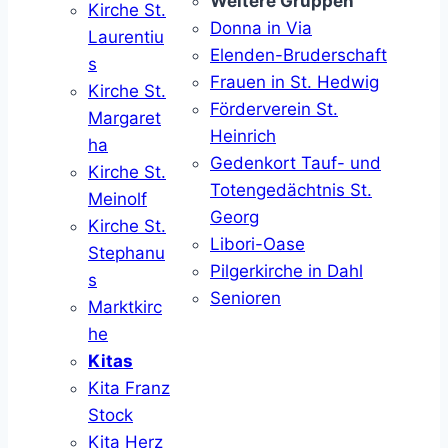
Weitere Gruppen
Kirche St.
Donna in Via
Laurentiu
Elenden-Bruderschaft
s
Frauen in St. Hedwig
Kirche St.
Förderverein St.
Margaret
Heinrich
ha
Gedenkort Tauf- und
Kirche St.
Totengedächtnis St.
Meinolf
Georg
Kirche St.
Libori-Oase
Stephanu
Pilgerkirche in Dahl
s
Senioren
Marktkirc
he
Kitas
Kita Franz
Stock
Kita Herz