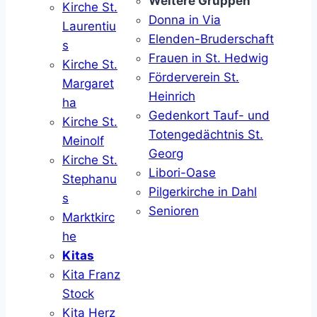
Weitere Gruppen
Kirche St.
Donna in Via
Laurentiu
Elenden-Bruderschaft
s
Frauen in St. Hedwig
Kirche St.
Förderverein St.
Margaret
Heinrich
ha
Gedenkort Tauf- und
Kirche St.
Totengedächtnis St.
Meinolf
Georg
Kirche St.
Libori-Oase
Stephanu
Pilgerkirche in Dahl
s
Senioren
Marktkirc
he
Kitas
Kita Franz
Stock
Kita Herz