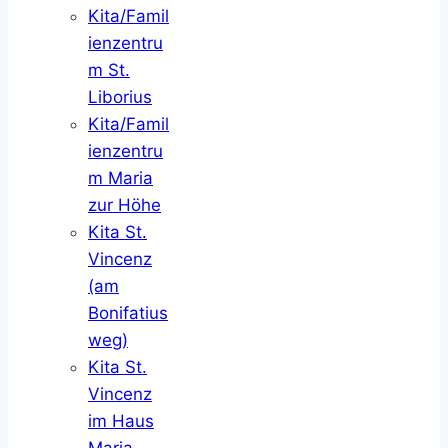
Kita/Famil
ienzentru
m St.
Liborius
Kita/Famil
ienzentru
m Maria
zur Höhe
Kita St.
Vincenz
(am
Bonifatius
weg)
Kita St.
Vincenz
im Haus