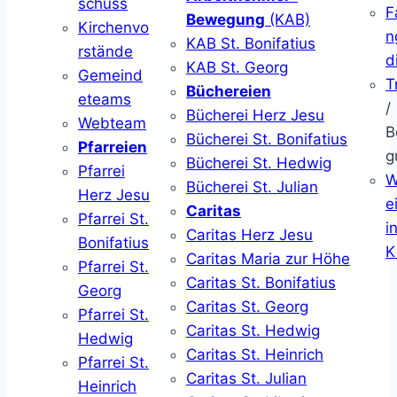
schuss
F
Bewegung
(KAB)
Kirchenvo
n
KAB St. Bonifatius
rstände
d
KAB St. Georg
Gemeind
T
Büchereien
eteams
/
Bücherei Herz Jesu
Webteam
B
Bücherei St. Bonifatius
Pfarreien
g
Bücherei St. Hedwig
Pfarrei
W
Bücherei St. Julian
Herz Jesu
ei
Caritas
Pfarrei St.
i
Caritas Herz Jesu
Bonifatius
K
Caritas Maria zur Höhe
Pfarrei St.
Caritas St. Bonifatius
Georg
Caritas St. Georg
Pfarrei St.
Caritas St. Hedwig
Hedwig
Caritas St. Heinrich
Pfarrei St.
Caritas St. Julian
Heinrich