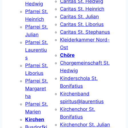
Caritas St. Hedwig
Hedwig
Caritas St. Heinrich
Pfarrei St.
Caritas St. Julian
Heinrich
Caritas St. Liborius
Pfarrei St.
Caritas St. Stephanus
Julian
Kleiderkammer Nord-
Pfarrei St.
Ost
Laurentiu
Chöre
s
Chorgemeinschaft St.
Pfarrei St.
Hedwig
Liborius
Kinderschola St.
Pfarrei St.
Bonifatius
Margaret
Kirchenband
ha
spiritus@laurentius
Pfarrei St.
Kirchenchor St.
Marien
Bonifatius
Kirchen
Kirchenchor St. Julian
Busdorfki