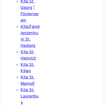
Kita St.
Georg
|
Förderver
ein
Kita/Famil
ienzentru
m St.
Hedwig
Kita St.
Heinrich
Kita St.
Kilian
Kita St.
Meinolf
Kita St.
Laurentiu
s