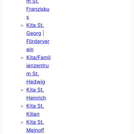
m St.
Franzisku
s
Kita St.
Georg
|
Förderver
ein
Kita/Famil
ienzentru
m St.
Hedwig
Kita St.
Heinrich
Kita St.
Kilian
Kita St.
Meinolf