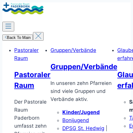
Zum
Inhalt
springen
Back To Main
Pastoraler
Gruppen/Verbände
Glaub
Raum
erfahr
Gruppen/Verbände
Pastoraler
Gla
In unseren zehn Pfarreien
Raum
erfa
sind viele Gruppen und
Verbände aktiv.
Der Pastorale
S
Raum
m
Kinder/Jugend
Paderborn
T
Bonijugend
umfasst zehn
E
DPSG St. Hedwig
|