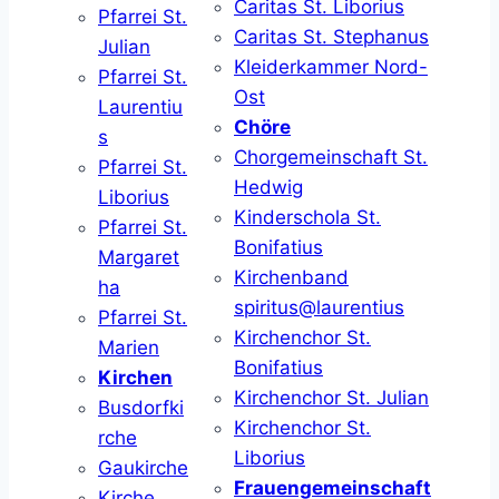
Caritas St. Liborius
Pfarrei St.
Caritas St. Stephanus
Julian
Kleiderkammer Nord-
Pfarrei St.
Ost
Laurentiu
Chöre
s
Chorgemeinschaft St.
Pfarrei St.
Hedwig
Liborius
Kinderschola St.
Pfarrei St.
Bonifatius
Margaret
Kirchenband
ha
spiritus@laurentius
Pfarrei St.
Kirchenchor St.
Marien
Bonifatius
Kirchen
Kirchenchor St. Julian
Busdorfki
Kirchenchor St.
rche
Liborius
Gaukirche
Frauengemeinschaft
Kirche