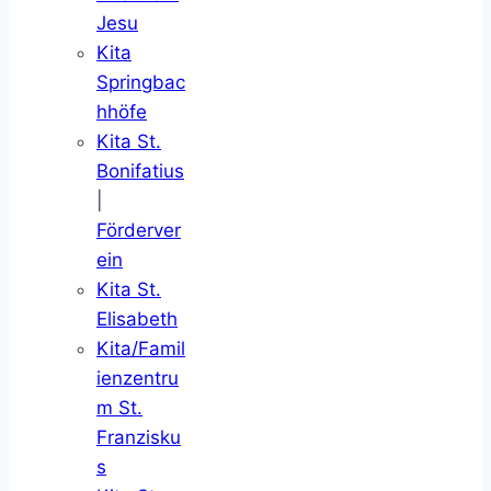
Jesu
Kita
Springbac
hhöfe
Kita St.
Bonifatius
|
Förderver
ein
Kita St.
Elisabeth
Kita/Famil
ienzentru
m St.
Franzisku
s