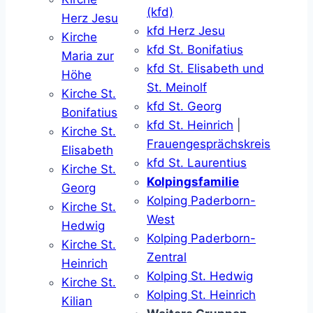
(kfd)
Herz Jesu
kfd Herz Jesu
Kirche
kfd St. Bonifatius
Maria zur
kfd St. Elisabeth und
Höhe
St. Meinolf
Kirche St.
kfd St. Georg
Bonifatius
kfd St. Heinrich
|
Kirche St.
Frauengesprächskreis
Elisabeth
kfd St. Laurentius
Kirche St.
Kolpingsfamilie
Georg
Kolping Paderborn-
Kirche St.
West
Hedwig
Kolping Paderborn-
Kirche St.
Zentral
Heinrich
Kolping St. Hedwig
Kirche St.
Kolping St. Heinrich
Kilian