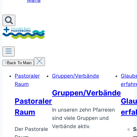
Maria
Back To Main
Pastoraler
Gruppen/Verbände
Glaub
Raum
erfahr
Gruppen/Verbände
Pastoraler
Gla
In unseren zehn Pfarreien
Raum
erfa
sind viele Gruppen und
Verbände aktiv.
Der Pastorale
S