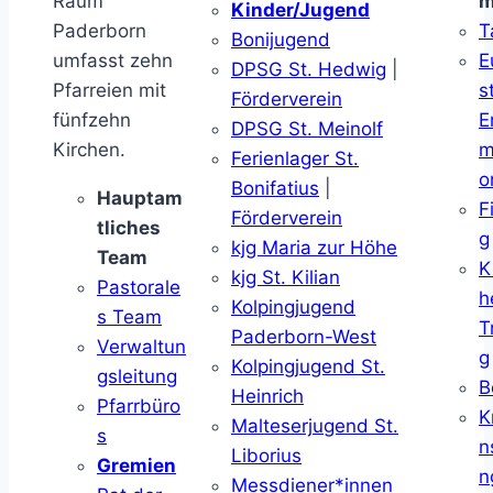
Raum
m
Kinder/Jugend
Paderborn
T
Bonijugend
umfasst zehn
E
DPSG St. Hedwig
|
Pfarreien mit
s
Förderverein
fünfzehn
E
DPSG St. Meinolf
Kirchen.
m
Ferienlager St.
o
Bonifatius
|
Hauptam
F
Förderverein
tliches
g
kjg Maria zur Höhe
Team
K
kjg St. Kilian
Pastorale
h
Kolpingjugend
s Team
T
Paderborn-West
Verwaltun
g
Kolpingjugend St.
gsleitung
B
Heinrich
Pfarrbüro
K
Malteserjugend St.
s
n
Liborius
Gremien
n
Messdiener*innen