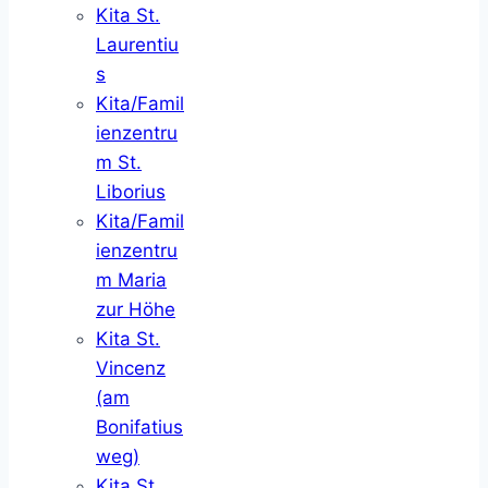
Kita St.
Laurentiu
s
Kita/Famil
ienzentru
m St.
Liborius
Kita/Famil
ienzentru
m Maria
zur Höhe
Kita St.
Vincenz
(am
Bonifatius
weg)
Kita St.