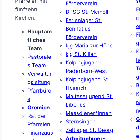
Pfarreien mit
s
Förderverein
fünfzehn
E
DPSG St. Meinolf
Kirchen.
m
Ferienlager St.
o
Bonifatius
|
Hauptam
F
Förderverein
tliches
g
kjg Maria zur Höhe
Team
K
kjg St. Kilian
Pastorale
h
Kolpingjugend
s Team
T
Paderborn-West
Verwaltun
g
Kolpingjugend St.
gsleitung
B
Heinrich
Pfarrbüro
K
Malteserjugend St.
s
n
Liborius
Gremien
n
Messdiener*innen
Rat der
G
Sternsingen
Pfarreien
d
Zeltlager St. Georg
Finanzaus
e
Arbeitnehmer-