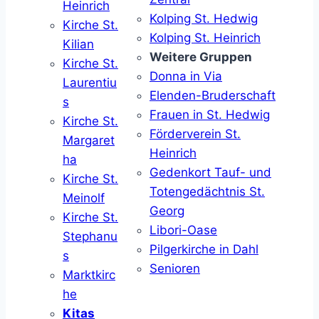
Heinrich
Kolping St. Hedwig
Kirche St.
Kolping St. Heinrich
Kilian
Weitere Gruppen
Kirche St.
Donna in Via
Laurentiu
Elenden-Bruderschaft
s
Frauen in St. Hedwig
Kirche St.
Förderverein St.
Margaret
Heinrich
ha
Gedenkort Tauf- und
Kirche St.
Totengedächtnis St.
Meinolf
Georg
Kirche St.
Libori-Oase
Stephanu
Pilgerkirche in Dahl
s
Senioren
Marktkirc
he
Kitas