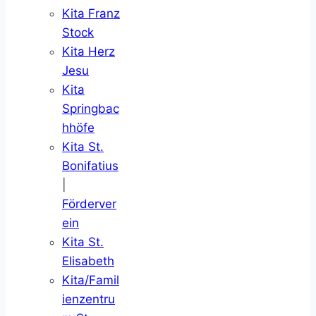
Kita Franz
Stock
Kita Herz
Jesu
Kita
Springbac
hhöfe
Kita St.
Bonifatius
|
Förderver
ein
Kita St.
Elisabeth
Kita/Famil
ienzentru