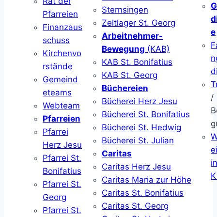
Rat der
G
Sternsingen
Pfarreien
d
Zeltlager St. Georg
Finanzaus
e
Arbeitnehmer-
schuss
F
Bewegung
(KAB)
Kirchenvo
n
KAB St. Bonifatius
rstände
d
KAB St. Georg
Gemeind
T
Büchereien
eteams
/
Bücherei Herz Jesu
Webteam
B
Bücherei St. Bonifatius
Pfarreien
g
Bücherei St. Hedwig
Pfarrei
W
Bücherei St. Julian
Herz Jesu
ei
Caritas
Pfarrei St.
i
Caritas Herz Jesu
Bonifatius
K
Caritas Maria zur Höhe
Pfarrei St.
Caritas St. Bonifatius
Georg
Caritas St. Georg
Pfarrei St.