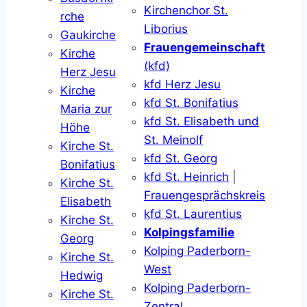
Kirchenchor St.
rche
Liborius
Gaukirche
Frauengemeinschaft
Kirche
(kfd)
Herz Jesu
kfd Herz Jesu
Kirche
kfd St. Bonifatius
Maria zur
kfd St. Elisabeth und
Höhe
St. Meinolf
Kirche St.
kfd St. Georg
Bonifatius
kfd St. Heinrich
|
Kirche St.
Frauengesprächskreis
Elisabeth
kfd St. Laurentius
Kirche St.
Kolpingsfamilie
Georg
Kolping Paderborn-
Kirche St.
West
Hedwig
Kolping Paderborn-
Kirche St.
Zentral