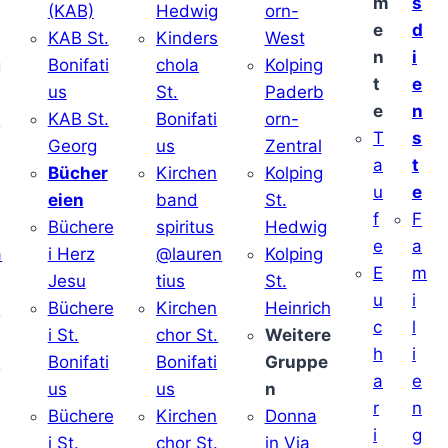
m
s
(KAB)
Hedwig
orn-
e
d
KAB St.
Kinders
West
n
i
g
Bonifati
chola
Kolping
t
e
us
St.
Paderb
e
n
v
KAB St.
Bonifati
orn-
T
s
Georg
us
Zentral
a
t
Bücher
Kirchen
Kolping
u
e
eien
band
St.
f
F
Büchere
spiritus
Hedwig
e
a
a
i Herz
@lauren
Kolping
E
m
Jesu
tius
St.
u
i
i
Büchere
Kirchen
Heinrich
c
l
i St.
chor St.
Weitere
h
i
v
Bonifati
Bonifati
Gruppe
a
e
us
us
n
r
n
Büchere
Kirchen
Donna
i
g
i St.
chor St.
in Via