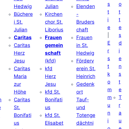
s
o
Hedwig
Julian
Elenden
t
t
Büchere
Kirchen
-
i
t
i St.
chor St.
Bruders
e
e
Julian
Liborius
chaft
|
s
j
Caritas
Frauen
Frauen
E
d
Caritas
gemein
in St.
r
i
Herz
schaft
Hedwig
s
e
Jesu
(kfd)
Förderv
t
n
Caritas
kfd
erein St.
k
s
j
Maria
Herz
Heinrich
o
t
zur
Jesu
Gedenk
m
e
Höhe
kfd St.
ort
m
T
h
Caritas
Bonifati
Tauf-
u
r
e
St.
us
und
n
a
d
Bonifati
kfd St.
Totenge
i
u
us
Elisabet
dächtni
o
e