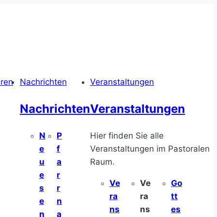
hren
Nachrichten
Veranstaltungen
Nachrichten
Veranstaltungen
N
P
Hier finden Sie alle
e
f
Veranstaltungen im Pastoralen
u
a
Raum.
e
r
Ve
Ve
Go
s
r
ra
ra
tt
e
n
ns
ns
es
n
a