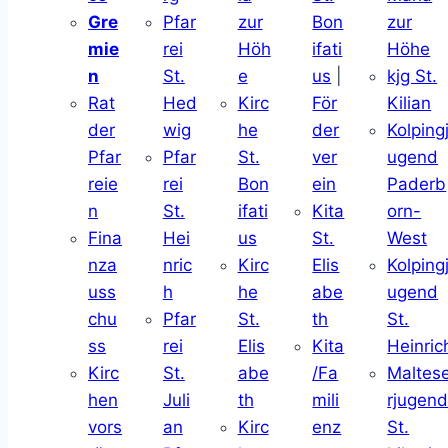
Gre
Pfar
zur
Bon
zur
mie
rei
Höh
ifati
Höhe
n
St.
e
us
|
kjg St.
Rat
Hed
Kirc
För
Kilian
der
wig
he
der
Kolping
Pfar
Pfar
St.
ver
ugend
reie
rei
Bon
ein
Paderb
n
St.
ifati
Kita
orn-
Fina
Hei
us
St.
West
nza
nric
Kirc
Elis
Kolping
uss
h
he
abe
ugend
chu
Pfar
St.
th
St.
ss
rei
Elis
Kita
Heinric
Kirc
St.
abe
/Fa
Maltes
hen
Juli
th
mili
rjugen
vors
an
Kirc
enz
St.