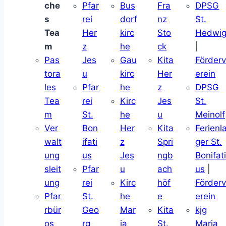
che
Pfar
Bus
Fra
DPSG
s
rei
dorf
nz
St.
Tea
Her
kirc
Sto
Hedwi
m
z
he
ck
|
Pas
Jes
Gau
Kita
Förder
tora
u
kirc
Her
erein
les
Pfar
he
z
DPSG
Tea
rei
Kirc
Jes
St.
m
St.
he
u
Meinolf
Ver
Bon
Her
Kita
Ferienl
walt
ifati
z
Spri
ger St.
ung
us
Jes
ngb
Bonifat
sleit
Pfar
u
ach
us
|
ung
rei
Kirc
höf
Förder
Pfar
St.
he
e
erein
rbür
Geo
Mar
Kita
kjg
os
rg
ia
St.
Maria