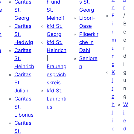
s
Caritas
h und
s St.
n
r
e
St.
St.
Georg
F
/
Georg
Meinolf
Libori-
i
B
Caritas
kfd St.
Oase
r
e
n
St.
Georg
Pilgerkir
m
e
Hedwig
kfd St.
che in
u
r
e
Caritas
Heinrich
Dahl
n
d
St.
|
Seniore
g
i
Heinrich
Fraueng
n
K
g
Caritas
espräch
i
u
St.
skreis
r
n
Julian
kfd St.
c
g
Caritas
Laurenti
h
W
St.
us
l
i
Liborius
i
e
Caritas
c
d
St.