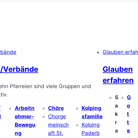
rbände
Glauben erfa
/Verbände
Glauben
erfahren
ehn Pfarreien sind viele Gruppen und
iv.
S
G
a
o
/
Arbeitn
Chöre
Kolping
k
t
d
ehmer-
Chorge
sfamilie
r
t
Bewegu
meinsch
Kolping
a
e
ng
aft St.
Paderb