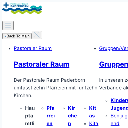
Zum
Inhalt
springen
Back To Main
Pastoraler Raum
Gruppen/Ve
Pastoraler Raum
Gruppen
Der Pastorale Raum Paderborn
In unseren z
umfasst zehn Pfarreien mit fünfzehn
Verbände akt
Kirchen.
Kinder
Hau
Pfa
Kir
Kit
Jugen
pta
rrei
che
as
Bonijug
mtli
en
n
Kita
end