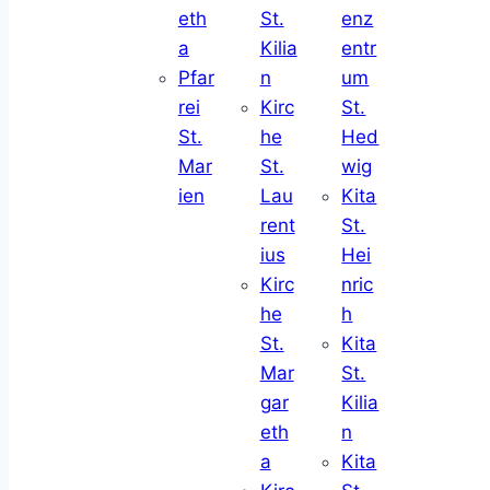
eth
St.
enz
a
Kilia
entr
Pfar
n
um
rei
Kirc
St.
St.
he
Hed
Mar
St.
wig
ien
Lau
Kita
rent
St.
ius
Hei
Kirc
nric
he
h
St.
Kita
Mar
St.
gar
Kilia
eth
n
a
Kita