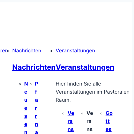
hren
Nachrichten
Veranstaltungen
Nachrichten
Veranstaltungen
N
P
Hier finden Sie alle
e
f
Veranstaltungen im Pastoralen
u
a
Raum.
e
r
Ve
Ve
Go
s
r
ra
ra
tt
e
n
ns
ns
es
n
a