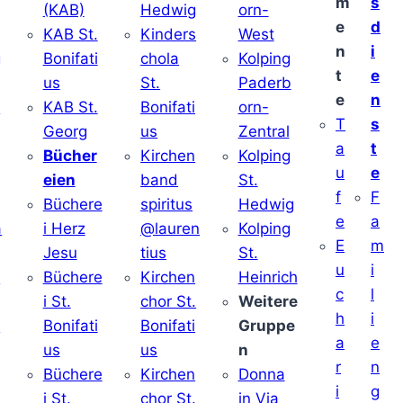
m
s
(KAB)
Hedwig
orn-
e
d
KAB St.
Kinders
West
n
i
g
Bonifati
chola
Kolping
t
e
us
St.
Paderb
e
n
v
KAB St.
Bonifati
orn-
T
s
Georg
us
Zentral
a
t
Bücher
Kirchen
Kolping
u
e
eien
band
St.
f
F
Büchere
spiritus
Hedwig
e
a
a
i Herz
@lauren
Kolping
E
m
Jesu
tius
St.
u
i
i
Büchere
Kirchen
Heinrich
c
l
i St.
chor St.
Weitere
h
i
v
Bonifati
Bonifati
Gruppe
a
e
us
us
n
r
n
Büchere
Kirchen
Donna
i
g
i St.
chor St.
in Via