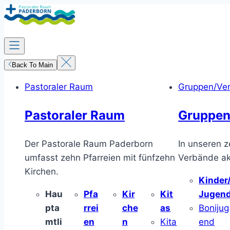
Zum
Inhalt
springen
Back To Main
Pastoraler Raum
Gruppen/Ve
Pastoraler Raum
Gruppen
Der Pastorale Raum Paderborn
In unseren z
umfasst zehn Pfarreien mit fünfzehn
Verbände akt
Kirchen.
Kinder
Hau
Pfa
Kir
Kit
Jugen
pta
rrei
che
as
Bonijug
mtli
en
n
Kita
end