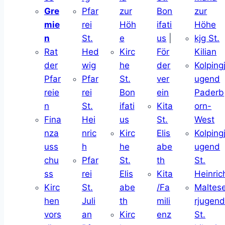
Gre
Pfar
zur
Bon
zur
mie
rei
Höh
ifati
Höhe
n
St.
e
us
|
kjg St.
Rat
Hed
Kirc
För
Kilian
der
wig
he
der
Kolping
Pfar
Pfar
St.
ver
ugend
reie
rei
Bon
ein
Paderb
n
St.
ifati
Kita
orn-
Fina
Hei
us
St.
West
nza
nric
Kirc
Elis
Kolping
uss
h
he
abe
ugend
chu
Pfar
St.
th
St.
ss
rei
Elis
Kita
Heinric
Kirc
St.
abe
/Fa
Maltes
hen
Juli
th
mili
rjugen
vors
an
Kirc
enz
St.