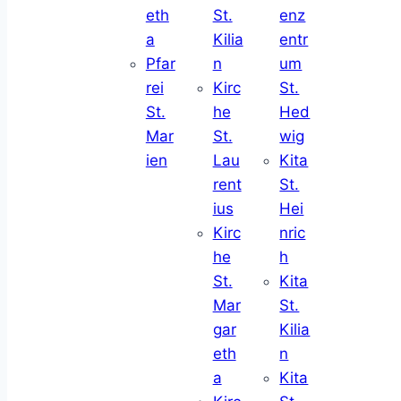
eth
St.
enz
a
Kilia
entr
Pfar
n
um
rei
Kirc
St.
St.
he
Hed
Mar
St.
wig
ien
Lau
Kita
rent
St.
ius
Hei
Kirc
nric
he
h
St.
Kita
Mar
St.
gar
Kilia
eth
n
a
Kita