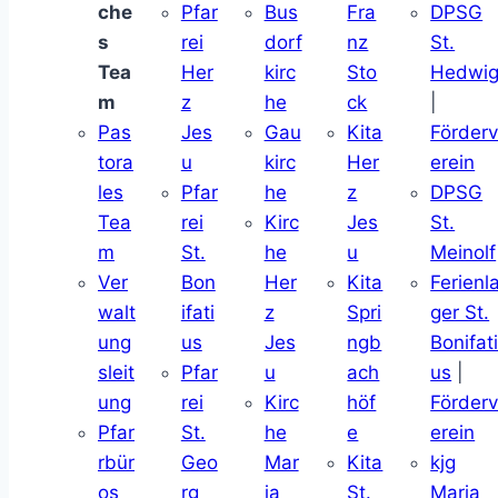
che
Pfar
Bus
Fra
DPSG
s
rei
dorf
nz
St.
Tea
Her
kirc
Sto
Hedwi
m
z
he
ck
|
Pas
Jes
Gau
Kita
Förder
tora
u
kirc
Her
erein
les
Pfar
he
z
DPSG
Tea
rei
Kirc
Jes
St.
m
St.
he
u
Meinolf
Ver
Bon
Her
Kita
Ferienl
walt
ifati
z
Spri
ger St.
ung
us
Jes
ngb
Bonifat
sleit
Pfar
u
ach
us
|
ung
rei
Kirc
höf
Förder
Pfar
St.
he
e
erein
rbür
Geo
Mar
Kita
kjg
os
rg
ia
St.
Maria