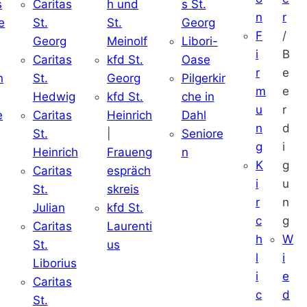
s
Caritas
h und
s St.
n
r
e
St.
St.
Georg
F
/
Georg
Meinolf
Libori-
i
B
Caritas
kfd St.
Oase
r
e
n
St.
Georg
Pilgerkir
m
e
Hedwig
kfd St.
che in
u
r
e
Caritas
Heinrich
Dahl
n
d
St.
|
Seniore
g
i
Heinrich
Fraueng
n
K
g
Caritas
espräch
i
u
St.
skreis
r
n
Julian
kfd St.
c
g
Caritas
Laurenti
h
W
St.
us
l
i
Liborius
i
e
Caritas
c
d
St.