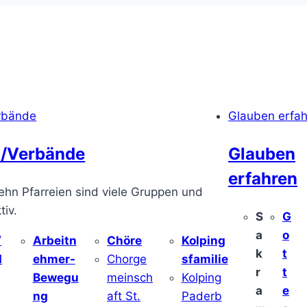
rbände
Glauben erfa
/Verbände
Glauben
erfahren
ehn Pfarreien sind viele Gruppen und
iv.
S
G
a
o
/
Arbeitn
Chöre
Kolping
k
t
d
ehmer-
Chorge
sfamilie
r
t
Bewegu
meinsch
Kolping
a
e
ng
aft St.
Paderb