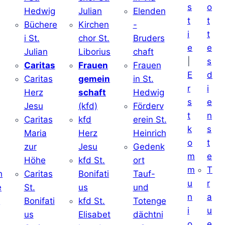
s
o
Hedwig
Julian
Elenden
t
t
Büchere
Kirchen
-
i
t
i St.
chor St.
Bruders
e
e
Julian
Liborius
chaft
|
s
j
Caritas
Frauen
Frauen
E
d
Caritas
gemein
in St.
r
i
Herz
schaft
Hedwig
s
e
Jesu
(kfd)
Förderv
t
n
Caritas
kfd
erein St.
k
s
j
Maria
Herz
Heinrich
o
t
zur
Jesu
Gedenk
m
e
Höhe
kfd St.
ort
m
T
h
Caritas
Bonifati
Tauf-
u
r
e
St.
us
und
n
a
d
Bonifati
kfd St.
Totenge
i
u
us
Elisabet
dächtni
o
e