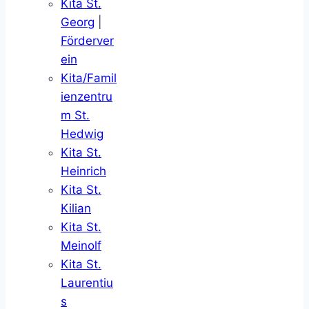
Kita St.
Georg
|
Förderver
ein
Kita/Famil
ienzentru
m St.
Hedwig
Kita St.
Heinrich
Kita St.
Kilian
Kita St.
Meinolf
Kita St.
Laurentiu
s