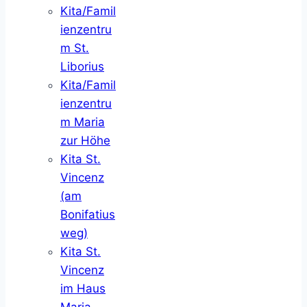
Kita/Famil
ienzentru
m St.
Liborius
Kita/Famil
ienzentru
m Maria
zur Höhe
Kita St.
Vincenz
(am
Bonifatius
weg)
Kita St.
Vincenz
im Haus