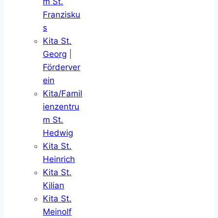
m St.
Franzisku
s
Kita St.
Georg
|
Förderver
ein
Kita/Famil
ienzentru
m St.
Hedwig
Kita St.
Heinrich
Kita St.
Kilian
Kita St.
Meinolf