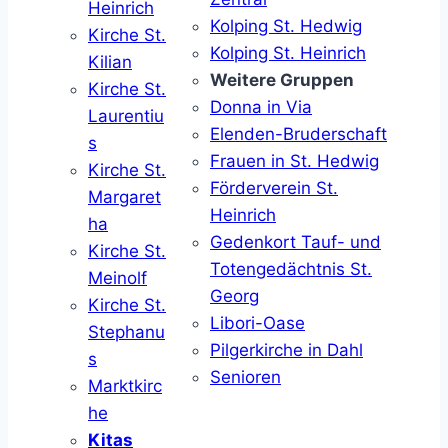
Heinrich
Kolping St. Hedwig
Kirche St.
Kolping St. Heinrich
Kilian
Weitere Gruppen
Kirche St.
Donna in Via
Laurentiu
Elenden-Bruderschaft
s
Frauen in St. Hedwig
Kirche St.
Förderverein St.
Margaret
Heinrich
ha
Gedenkort Tauf- und
Kirche St.
Totengedächtnis St.
Meinolf
Georg
Kirche St.
Libori-Oase
Stephanu
Pilgerkirche in Dahl
s
Senioren
Marktkirc
he
Kitas