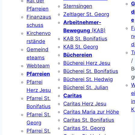
Rat der
G
Sternsingen
Pfarreien
d
Zeltlager St. Georg
Finanzaus
e
Arbeitnehmer-
schuss
F
Bewegung
(KAB)
Kirchenvo
n
KAB St. Bonifatius
rstände
d
KAB St. Georg
Gemeind
T
Büchereien
eteams
/
Bücherei Herz Jesu
Webteam
B
Bücherei St. Bonifatius
Pfarreien
g
Bücherei St. Hedwig
Pfarrei
W
Bücherei St. Julian
Herz Jesu
ei
Caritas
Pfarrei St.
i
Caritas Herz Jesu
Bonifatius
K
Caritas Maria zur Höhe
Pfarrei St.
Caritas St. Bonifatius
Georg
Caritas St. Georg
Pfarrei St.