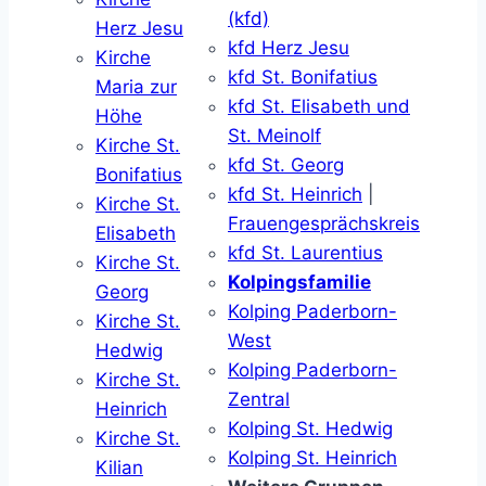
(kfd)
Herz Jesu
kfd Herz Jesu
Kirche
kfd St. Bonifatius
Maria zur
kfd St. Elisabeth und
Höhe
St. Meinolf
Kirche St.
kfd St. Georg
Bonifatius
kfd St. Heinrich
|
Kirche St.
Frauengesprächskreis
Elisabeth
kfd St. Laurentius
Kirche St.
Kolpingsfamilie
Georg
Kolping Paderborn-
Kirche St.
West
Hedwig
Kolping Paderborn-
Kirche St.
Zentral
Heinrich
Kolping St. Hedwig
Kirche St.
Kolping St. Heinrich
Kilian