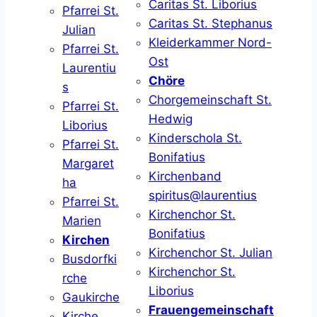
Caritas St. Liborius
Pfarrei St.
Caritas St. Stephanus
Julian
Kleiderkammer Nord-
Pfarrei St.
Ost
Laurentiu
Chöre
s
Chorgemeinschaft St.
Pfarrei St.
Hedwig
Liborius
Kinderschola St.
Pfarrei St.
Bonifatius
Margaret
Kirchenband
ha
spiritus@laurentius
Pfarrei St.
Kirchenchor St.
Marien
Bonifatius
Kirchen
Kirchenchor St. Julian
Busdorfki
Kirchenchor St.
rche
Liborius
Gaukirche
Frauengemeinschaft
Kirche