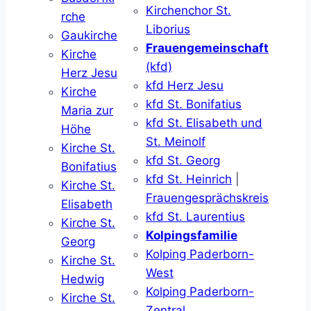
Kirchenchor St.
rche
Liborius
Gaukirche
Frauengemeinschaft
Kirche
(kfd)
Herz Jesu
kfd Herz Jesu
Kirche
kfd St. Bonifatius
Maria zur
kfd St. Elisabeth und
Höhe
St. Meinolf
Kirche St.
kfd St. Georg
Bonifatius
kfd St. Heinrich
|
Kirche St.
Frauengesprächskreis
Elisabeth
kfd St. Laurentius
Kirche St.
Kolpingsfamilie
Georg
Kolping Paderborn-
Kirche St.
West
Hedwig
Kolping Paderborn-
Kirche St.
Zentral