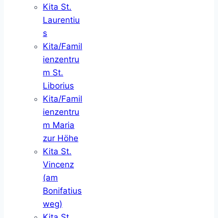
Kita St.
Laurentiu
s
Kita/Famil
ienzentru
m St.
Liborius
Kita/Famil
ienzentru
m Maria
zur Höhe
Kita St.
Vincenz
(am
Bonifatius
weg)
Kita St.