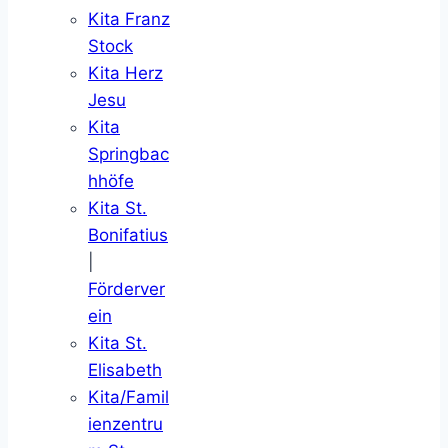
Kita Franz
Stock
Kita Herz
Jesu
Kita
Springbac
hhöfe
Kita St.
Bonifatius
|
Förderver
ein
Kita St.
Elisabeth
Kita/Famil
ienzentru