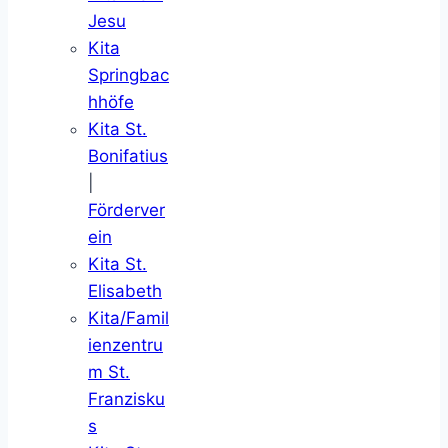
Jesu
Kita
Springbac
hhöfe
Kita St.
Bonifatius
|
Förderver
ein
Kita St.
Elisabeth
Kita/Famil
ienzentru
m St.
Franzisku
s