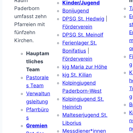
Raum
m
Kinder/Jugend
Paderborn
T
Bonijugend
umfasst zehn
E
DPSG St. Hedwig
|
Pfarreien mit
s
Förderverein
fünfzehn
E
DPSG St. Meinolf
Kirchen.
m
Ferienlager St.
o
Bonifatius
|
Hauptam
F
Förderverein
tliches
g
kjg Maria zur Höhe
Team
K
kjg St. Kilian
Pastorale
h
Kolpingjugend
s Team
T
Paderborn-West
Verwaltun
g
Kolpingjugend St.
gsleitung
B
Heinrich
Pfarrbüro
K
Malteserjugend St.
s
n
Liborius
Gremien
n
Messdiener*innen