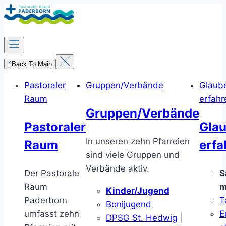
Zum
Inhalt
springen
Back To Main
Pastoraler
Gruppen/Verbände
Glaub
Raum
erfahr
Gruppen/Verbände
Pastoraler
Gla
In unseren zehn Pfarreien
Raum
erfa
sind viele Gruppen und
Verbände aktiv.
Der Pastorale
S
Raum
m
Kinder/Jugend
Paderborn
T
Bonijugend
umfasst zehn
E
DPSG St. Hedwig
|