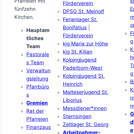
Pfarreien mit
s
Förderverein
fünfzehn
E
DPSG St. Meinolf
Kirchen.
m
Ferienlager St.
o
Bonifatius
|
Hauptam
F
Förderverein
tliches
g
kjg Maria zur Höhe
Team
K
kjg St. Kilian
Pastorale
h
Kolpingjugend
s Team
T
Paderborn-West
Verwaltun
g
Kolpingjugend St.
gsleitung
B
Heinrich
Pfarrbüro
K
Malteserjugend St.
s
n
Liborius
Gremien
n
Messdiener*innen
Rat der
G
Sternsingen
Pfarreien
d
Zeltlager St. Georg
Finanzaus
e
Arbeitnehmer-