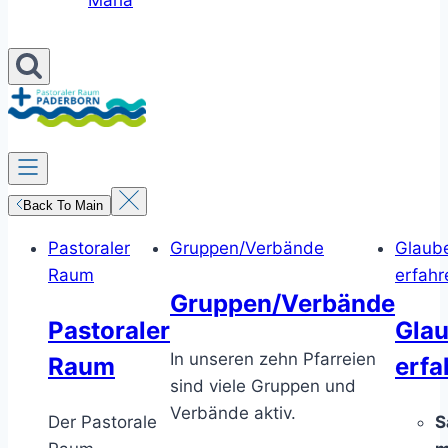
Maria
Back To Main
Pastoraler
Gruppen/Verbände
Glaub
Raum
erfahr
Gruppen/Verbände
Pastoraler
Gla
In unseren zehn Pfarreien
Raum
erfa
sind viele Gruppen und
Verbände aktiv.
Der Pastorale
S