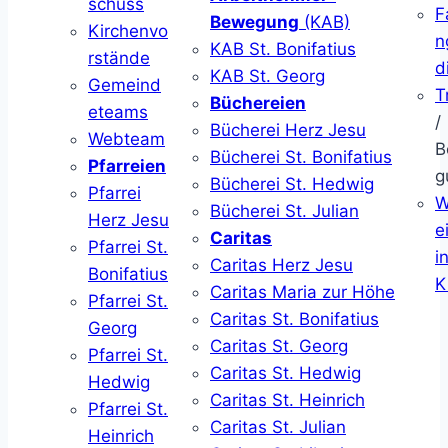
schuss
F
Bewegung
(KAB)
Kirchenvo
n
KAB St. Bonifatius
rstände
d
KAB St. Georg
Gemeind
T
Büchereien
eteams
/
Bücherei Herz Jesu
Webteam
B
Bücherei St. Bonifatius
Pfarreien
g
Bücherei St. Hedwig
Pfarrei
W
Bücherei St. Julian
Herz Jesu
ei
Caritas
Pfarrei St.
i
Caritas Herz Jesu
Bonifatius
K
Caritas Maria zur Höhe
Pfarrei St.
Caritas St. Bonifatius
Georg
Caritas St. Georg
Pfarrei St.
Caritas St. Hedwig
Hedwig
Caritas St. Heinrich
Pfarrei St.
Caritas St. Julian
Heinrich