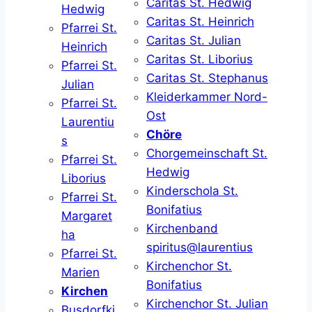
Caritas St. Hedwig
Hedwig
Caritas St. Heinrich
Pfarrei St.
Caritas St. Julian
Heinrich
Caritas St. Liborius
Pfarrei St.
Caritas St. Stephanus
Julian
Kleiderkammer Nord-
Pfarrei St.
Ost
Laurentiu
Chöre
s
Chorgemeinschaft St.
Pfarrei St.
Hedwig
Liborius
Kinderschola St.
Pfarrei St.
Bonifatius
Margaret
Kirchenband
ha
spiritus@laurentius
Pfarrei St.
Kirchenchor St.
Marien
Bonifatius
Kirchen
Kirchenchor St. Julian
Busdorfki