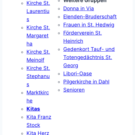
Weitere Gruppen
Kirche St.
Donna in Via
Laurentiu
Elenden-Bruderschaft
s
Frauen in St. Hedwig
Kirche St.
Förderverein St.
Margaret
Heinrich
ha
Gedenkort Tauf- und
Kirche St.
Totengedächtnis St.
Meinolf
Georg
Kirche St.
Libori-Oase
Stephanu
Pilgerkirche in Dahl
s
Senioren
Marktkirc
he
Kitas
Kita Franz
Stock
Kita Herz