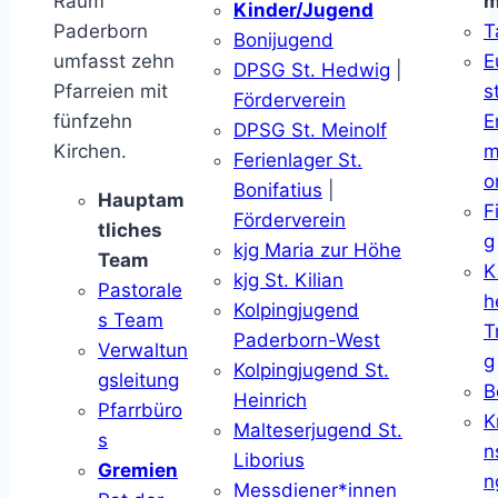
Raum
m
Kinder/Jugend
Paderborn
T
Bonijugend
umfasst zehn
E
DPSG St. Hedwig
|
Pfarreien mit
s
Förderverein
fünfzehn
E
DPSG St. Meinolf
Kirchen.
m
Ferienlager St.
o
Bonifatius
|
Hauptam
F
Förderverein
tliches
g
kjg Maria zur Höhe
Team
K
kjg St. Kilian
Pastorale
h
Kolpingjugend
s Team
T
Paderborn-West
Verwaltun
g
Kolpingjugend St.
gsleitung
B
Heinrich
Pfarrbüro
K
Malteserjugend St.
s
n
Liborius
Gremien
n
Messdiener*innen