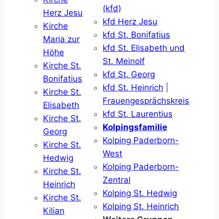
(kfd)
Herz Jesu
kfd Herz Jesu
Kirche
kfd St. Bonifatius
Maria zur
kfd St. Elisabeth und
Höhe
St. Meinolf
Kirche St.
kfd St. Georg
Bonifatius
kfd St. Heinrich
|
Kirche St.
Frauengesprächskreis
Elisabeth
kfd St. Laurentius
Kirche St.
Kolpingsfamilie
Georg
Kolping Paderborn-
Kirche St.
West
Hedwig
Kolping Paderborn-
Kirche St.
Zentral
Heinrich
Kolping St. Hedwig
Kirche St.
Kolping St. Heinrich
Kilian