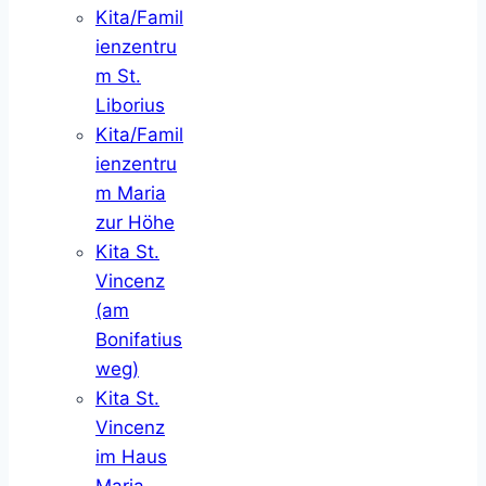
Kita/Famil
ienzentru
m St.
Liborius
Kita/Famil
ienzentru
m Maria
zur Höhe
Kita St.
Vincenz
(am
Bonifatius
weg)
Kita St.
Vincenz
im Haus