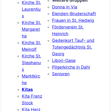
Weitere Gruppen
Kirche St.
Donna in Via
Laurentiu
Elenden-Bruderschaft
s
Frauen in St. Hedwig
Kirche St.
Förderverein St.
Margaret
Heinrich
ha
Gedenkort Tauf- und
Kirche St.
Totengedächtnis St.
Meinolf
Georg
Kirche St.
Libori-Oase
Stephanu
Pilgerkirche in Dahl
s
Senioren
Marktkirc
he
Kitas
Kita Franz
Stock
Kita Herz