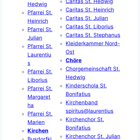
Caritas St. Hedwig
Hedwig
Caritas St. Heinrich
Pfarrei St.
Caritas St. Julian
Heinrich
Caritas St. Liborius
Pfarrei St.
Caritas St. Stephanus
Julian
Kleiderkammer Nord-
Pfarrei St.
Ost
Laurentiu
Chöre
s
Chorgemeinschaft St.
Pfarrei St.
Hedwig
Liborius
Kinderschola St.
Pfarrei St.
Bonifatius
Margaret
Kirchenband
ha
spiritus@laurentius
Pfarrei St.
Kirchenchor St.
Marien
Bonifatius
Kirchen
Kirchenchor St. Julian
Busdorfki