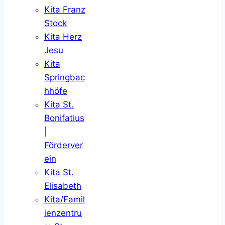
Kita Franz
Stock
Kita Herz
Jesu
Kita
Springbac
hhöfe
Kita St.
Bonifatius
|
Förderver
ein
Kita St.
Elisabeth
Kita/Famil
ienzentru