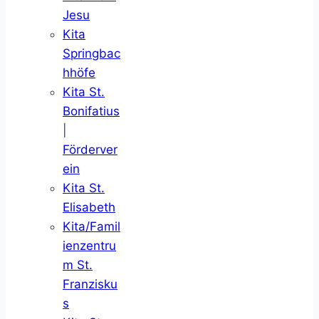
Jesu
Kita
Springbac
hhöfe
Kita St.
Bonifatius
|
Förderver
ein
Kita St.
Elisabeth
Kita/Famil
ienzentru
m St.
Franzisku
s