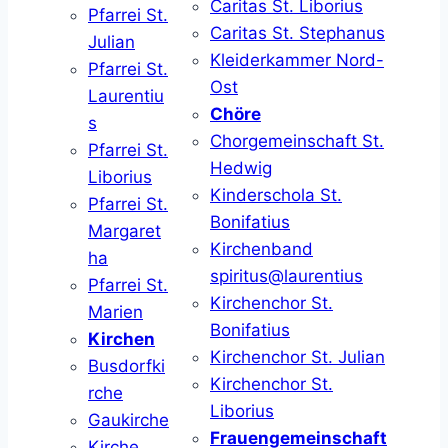
Caritas St. Liborius
Pfarrei St.
Caritas St. Stephanus
Julian
Kleiderkammer Nord-
Pfarrei St.
Ost
Laurentiu
Chöre
s
Chorgemeinschaft St.
Pfarrei St.
Hedwig
Liborius
Kinderschola St.
Pfarrei St.
Bonifatius
Margaret
Kirchenband
ha
spiritus@laurentius
Pfarrei St.
Kirchenchor St.
Marien
Bonifatius
Kirchen
Kirchenchor St. Julian
Busdorfki
Kirchenchor St.
rche
Liborius
Gaukirche
Frauengemeinschaft
Kirche