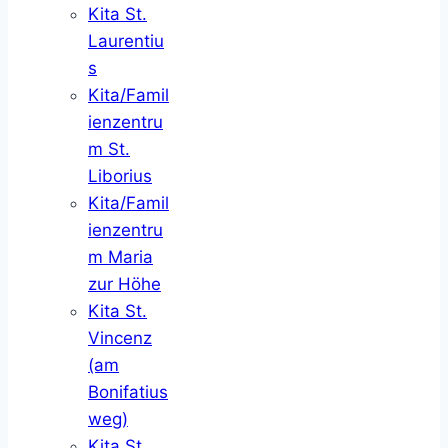
Kita St.
Laurentiu
s
Kita/Famil
ienzentru
m St.
Liborius
Kita/Famil
ienzentru
m Maria
zur Höhe
Kita St.
Vincenz
(am
Bonifatius
weg)
Kita St.