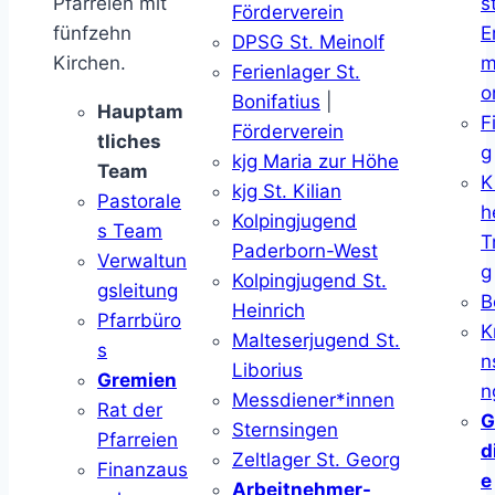
Pfarreien mit
s
Förderverein
fünfzehn
E
DPSG St. Meinolf
Kirchen.
m
Ferienlager St.
o
Bonifatius
|
Hauptam
F
Förderverein
tliches
g
kjg Maria zur Höhe
Team
K
kjg St. Kilian
Pastorale
h
Kolpingjugend
s Team
T
Paderborn-West
Verwaltun
g
Kolpingjugend St.
gsleitung
B
Heinrich
Pfarrbüro
K
Malteserjugend St.
s
n
Liborius
Gremien
n
Messdiener*innen
Rat der
G
Sternsingen
Pfarreien
d
Zeltlager St. Georg
Finanzaus
e
Arbeitnehmer-