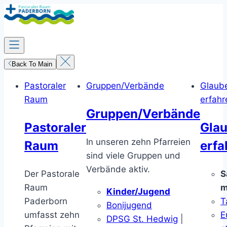
Zum
Inhalt
springen
Back To Main
Pastoraler
Gruppen/Verbände
Glaub
Raum
erfahr
Gruppen/Verbände
Pastoraler
Gla
In unseren zehn Pfarreien
Raum
erfa
sind viele Gruppen und
Verbände aktiv.
Der Pastorale
S
Raum
m
Kinder/Jugend
Paderborn
T
Bonijugend
umfasst zehn
E
DPSG St. Hedwig
|