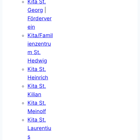
Kita St.
Georg
|
Förderver
ein
Kita/Famil
ienzentru
m St.
Hedwig
Kita St.
Heinrich
Kita St.
Kilian
Kita St.
Meinolf
Kita St.
Laurentiu
s