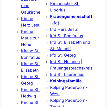
Kirchenchor St.
rche
Liborius
Gaukirche
Frauengemeinschaft
Kirche
(kfd)
Herz Jesu
kfd Herz Jesu
Kirche
kfd St. Bonifatius
Maria zur
kfd St. Elisabeth und
Höhe
St. Meinolf
Kirche St.
kfd St. Georg
Bonifatius
kfd St. Heinrich
|
Kirche St.
Frauengesprächskreis
Elisabeth
kfd St. Laurentius
Kirche St.
Kolpingsfamilie
Georg
Kolping Paderborn-
Kirche St.
West
Hedwig
Kolping Paderborn-
Kirche St.
Zentral