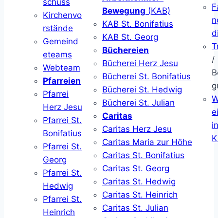
schuss
F
Bewegung
(KAB)
Kirchenvo
n
KAB St. Bonifatius
rstände
d
KAB St. Georg
Gemeind
T
Büchereien
eteams
/
Bücherei Herz Jesu
Webteam
B
Bücherei St. Bonifatius
Pfarreien
g
Bücherei St. Hedwig
Pfarrei
W
Bücherei St. Julian
Herz Jesu
ei
Caritas
Pfarrei St.
i
Caritas Herz Jesu
Bonifatius
K
Caritas Maria zur Höhe
Pfarrei St.
Caritas St. Bonifatius
Georg
Caritas St. Georg
Pfarrei St.
Caritas St. Hedwig
Hedwig
Caritas St. Heinrich
Pfarrei St.
Caritas St. Julian
Heinrich