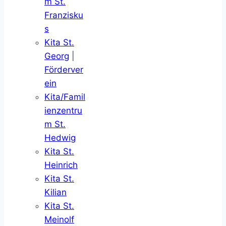
m St.
Franzisku
s
Kita St.
Georg
|
Förderver
ein
Kita/Famil
ienzentru
m St.
Hedwig
Kita St.
Heinrich
Kita St.
Kilian
Kita St.
Meinolf