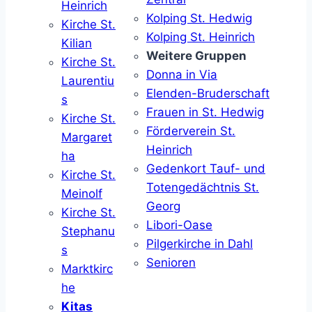
Heinrich
Kolping St. Hedwig
Kirche St.
Kolping St. Heinrich
Kilian
Weitere Gruppen
Kirche St.
Donna in Via
Laurentiu
Elenden-Bruderschaft
s
Frauen in St. Hedwig
Kirche St.
Förderverein St.
Margaret
Heinrich
ha
Gedenkort Tauf- und
Kirche St.
Totengedächtnis St.
Meinolf
Georg
Kirche St.
Libori-Oase
Stephanu
Pilgerkirche in Dahl
s
Senioren
Marktkirc
he
Kitas