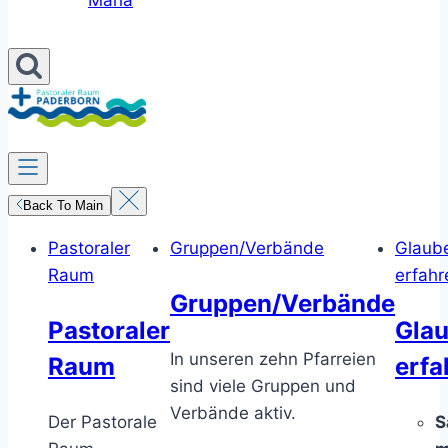
Maria
Back To Main
Pastoraler
Gruppen/Verbände
Glaub
Raum
erfahr
Gruppen/Verbände
Pastoraler
Gla
In unseren zehn Pfarreien
Raum
erfa
sind viele Gruppen und
Verbände aktiv.
Der Pastorale
S