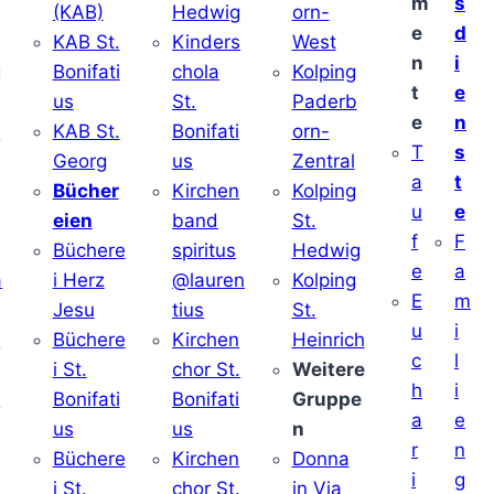
m
s
(KAB)
Hedwig
orn-
e
d
KAB St.
Kinders
West
n
i
g
Bonifati
chola
Kolping
t
e
us
St.
Paderb
e
n
v
KAB St.
Bonifati
orn-
T
s
Georg
us
Zentral
a
t
Bücher
Kirchen
Kolping
u
e
eien
band
St.
f
F
Büchere
spiritus
Hedwig
e
a
a
i Herz
@lauren
Kolping
E
m
Jesu
tius
St.
u
i
i
Büchere
Kirchen
Heinrich
c
l
i St.
chor St.
Weitere
h
i
v
Bonifati
Bonifati
Gruppe
a
e
us
us
n
r
n
Büchere
Kirchen
Donna
i
g
i St.
chor St.
in Via