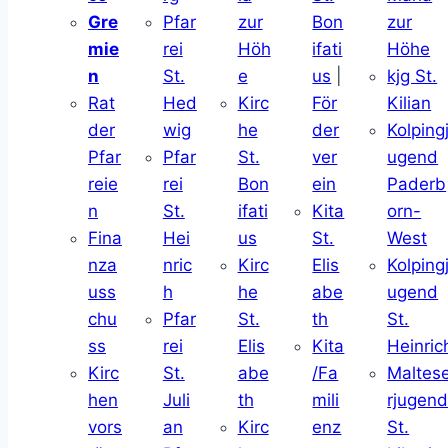
Gre
Pfar
zur
Bon
zur
mie
rei
Höh
ifati
Höhe
n
St.
e
us
|
kjg St.
Rat
Hed
Kirc
För
Kilian
der
wig
he
der
Kolping
Pfar
Pfar
St.
ver
ugend
reie
rei
Bon
ein
Paderb
n
St.
ifati
Kita
orn-
Fina
Hei
us
St.
West
nza
nric
Kirc
Elis
Kolping
uss
h
he
abe
ugend
chu
Pfar
St.
th
St.
ss
rei
Elis
Kita
Heinric
Kirc
St.
abe
/Fa
Maltes
hen
Juli
th
mili
rjugen
vors
an
Kirc
enz
St.