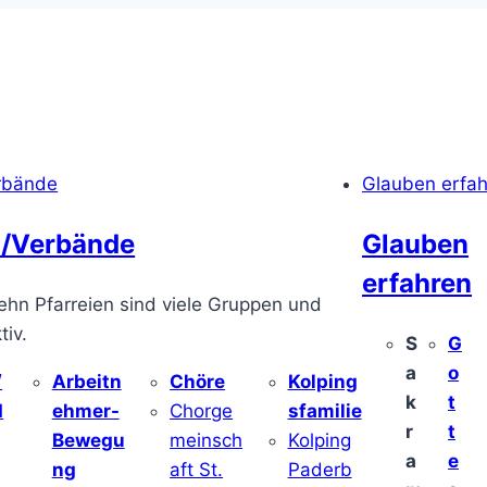
rbände
Glauben erfa
/Verbände
Glauben
erfahren
ehn Pfarreien sind viele Gruppen und
iv.
S
G
a
o
/
Arbeitn
Chöre
Kolping
k
t
d
ehmer-
Chorge
sfamilie
r
t
Bewegu
meinsch
Kolping
a
e
ng
aft St.
Paderb