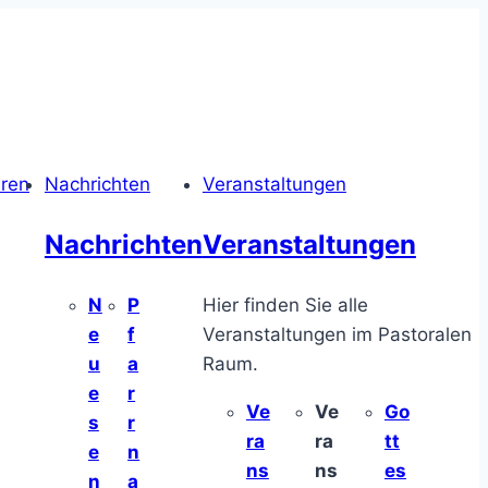
hren
Nachrichten
Veranstaltungen
Nachrichten
Veranstaltungen
N
P
Hier finden Sie alle
e
f
Veranstaltungen im Pastoralen
u
a
Raum.
e
r
Ve
Ve
Go
s
r
ra
ra
tt
e
n
ns
ns
es
n
a