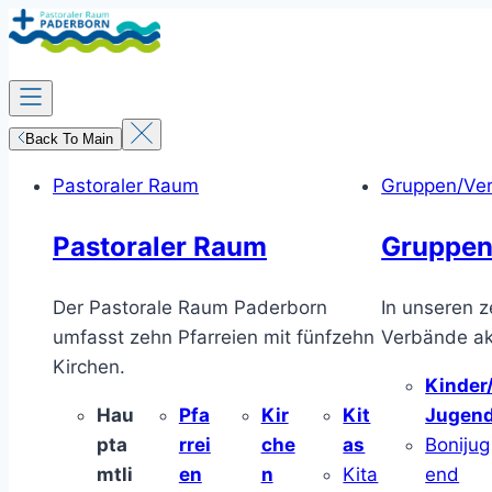
Zum
Inhalt
springen
Back To Main
Pastoraler Raum
Gruppen/Ve
Pastoraler Raum
Gruppen
Der Pastorale Raum Paderborn
In unseren z
umfasst zehn Pfarreien mit fünfzehn
Verbände akt
Kirchen.
Kinder
Hau
Pfa
Kir
Kit
Jugen
pta
rrei
che
as
Bonijug
mtli
en
n
Kita
end