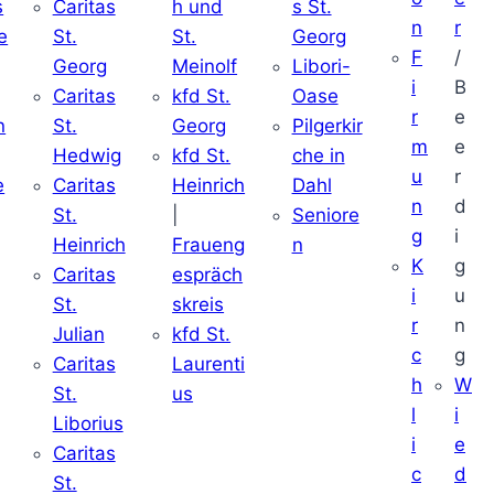
s
Caritas
h und
s St.
n
r
e
St.
St.
Georg
F
/
Georg
Meinolf
Libori-
i
B
Caritas
kfd St.
Oase
r
e
n
St.
Georg
Pilgerkir
m
e
Hedwig
kfd St.
che in
u
r
e
Caritas
Heinrich
Dahl
n
d
St.
|
Seniore
g
i
Heinrich
Fraueng
n
K
g
Caritas
espräch
i
u
St.
skreis
r
n
Julian
kfd St.
c
g
Caritas
Laurenti
h
W
St.
us
l
i
Liborius
i
e
Caritas
c
d
St.