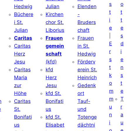
s
o
Hedwig
Julian
Elenden
t
t
Büchere
Kirchen
-
i
t
i St.
chor St.
Bruders
e
e
Julian
Liborius
chaft
|
s
j
Caritas
Frauen
Frauen
E
d
Caritas
gemein
in St.
r
i
Herz
schaft
Hedwig
s
e
Jesu
(kfd)
Förderv
t
n
Caritas
kfd
erein St.
k
s
j
Maria
Herz
Heinrich
o
t
zur
Jesu
Gedenk
m
e
Höhe
kfd St.
ort
m
T
h
Caritas
Bonifati
Tauf-
u
r
e
St.
us
und
n
a
d
Bonifati
kfd St.
Totenge
i
u
us
Elisabet
dächtni
o
e