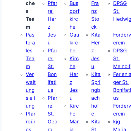
che
Pfar
Bus
Fra
DPSG
s
rei
dorf
nz
St.
Tea
Her
kirc
Sto
Hedwi
m
z
he
ck
|
Pas
Jes
Gau
Kita
Förder
tora
u
kirc
Her
erein
les
Pfar
he
z
DPSG
Tea
rei
Kirc
Jes
St.
m
St.
he
u
Meinolf
Ver
Bon
Her
Kita
Ferienl
walt
ifati
z
Spri
ger St.
ung
us
Jes
ngb
Bonifat
sleit
Pfar
u
ach
us
|
ung
rei
Kirc
höf
Förder
Pfar
St.
he
e
erein
rbür
Geo
Mar
Kita
kjg
os
rg
ia
St.
Maria