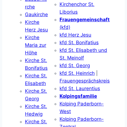
Kirchenchor St.
rche
Liborius
Gaukirche
Frauengemeinschaft
Kirche
(kfd)
Herz Jesu
kfd Herz Jesu
Kirche
kfd St. Bonifatius
Maria zur
kfd St. Elisabeth und
Höhe
St. Meinolf
Kirche St.
kfd St. Georg
Bonifatius
kfd St. Heinrich
|
Kirche St.
Frauengesprächskreis
Elisabeth
kfd St. Laurentius
Kirche St.
Kolpingsfamilie
Georg
Kolping Paderborn-
Kirche St.
West
Hedwig
Kolping Paderborn-
Kirche St.
Zentral