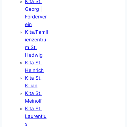
Kita St.
Georg
|
Förderver
ein
Kita/Famil
ienzentru
m St.
Hedwig
Kita St.
Heinrich
Kita St.
Kilian
Kita St.
Meinolf
Kita St.
Laurentiu
s