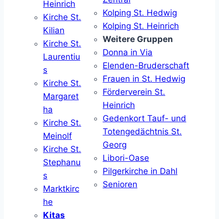
Heinrich
Kolping St. Hedwig
Kirche St.
Kolping St. Heinrich
Kilian
Weitere Gruppen
Kirche St.
Donna in Via
Laurentiu
Elenden-Bruderschaft
s
Frauen in St. Hedwig
Kirche St.
Förderverein St.
Margaret
Heinrich
ha
Gedenkort Tauf- und
Kirche St.
Totengedächtnis St.
Meinolf
Georg
Kirche St.
Libori-Oase
Stephanu
Pilgerkirche in Dahl
s
Senioren
Marktkirc
he
Kitas