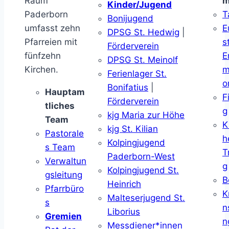
Raum
m
Kinder/Jugend
Paderborn
T
Bonijugend
umfasst zehn
E
DPSG St. Hedwig
|
Pfarreien mit
s
Förderverein
fünfzehn
E
DPSG St. Meinolf
Kirchen.
m
Ferienlager St.
o
Bonifatius
|
Hauptam
F
Förderverein
tliches
g
kjg Maria zur Höhe
Team
K
kjg St. Kilian
Pastorale
h
Kolpingjugend
s Team
T
Paderborn-West
Verwaltun
g
Kolpingjugend St.
gsleitung
B
Heinrich
Pfarrbüro
K
Malteserjugend St.
s
n
Liborius
Gremien
n
Messdiener*innen