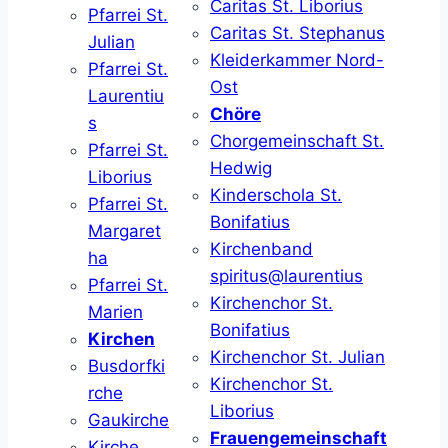
Caritas St. Liborius
Pfarrei St.
Caritas St. Stephanus
Julian
Kleiderkammer Nord-
Pfarrei St.
Ost
Laurentiu
Chöre
s
Chorgemeinschaft St.
Pfarrei St.
Hedwig
Liborius
Kinderschola St.
Pfarrei St.
Bonifatius
Margaret
Kirchenband
ha
spiritus@laurentius
Pfarrei St.
Kirchenchor St.
Marien
Bonifatius
Kirchen
Kirchenchor St. Julian
Busdorfki
Kirchenchor St.
rche
Liborius
Gaukirche
Frauengemeinschaft
Kirche