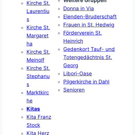
Weitere Gruppen
Kirche St.
Donna in Via
Laurentiu
Elenden-Bruderschaft
s
Frauen in St. Hedwig
Kirche St.
Förderverein St.
Margaret
Heinrich
ha
Gedenkort Tauf- und
Kirche St.
Totengedächtnis St.
Meinolf
Georg
Kirche St.
Libori-Oase
Stephanu
Pilgerkirche in Dahl
s
Senioren
Marktkirc
he
Kitas
Kita Franz
Stock
Kita Herz