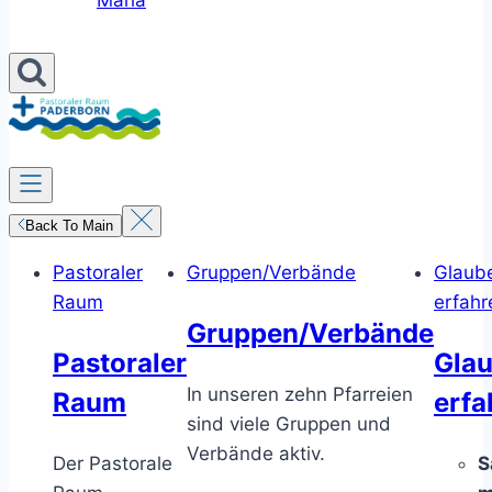
Maria
Back To Main
Pastoraler
Gruppen/Verbände
Glaub
Raum
erfahr
Gruppen/Verbände
Pastoraler
Gla
In unseren zehn Pfarreien
Raum
erfa
sind viele Gruppen und
Verbände aktiv.
Der Pastorale
S