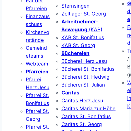
Rat der
G
Sternsingen
Pfarreien
d
Zeltlager St. Georg
Finanzaus
e
Arbeitnehmer-
schuss
F
Bewegung
(KAB)
Kirchenvo
n
KAB St. Bonifatius
rstände
d
KAB St. Georg
Gemeind
T
Büchereien
eteams
/
Bücherei Herz Jesu
Webteam
B
Bücherei St. Bonifatius
Pfarreien
g
Bücherei St. Hedwig
Pfarrei
W
Bücherei St. Julian
Herz Jesu
ei
Caritas
Pfarrei St.
i
Caritas Herz Jesu
Bonifatius
K
Caritas Maria zur Höhe
Pfarrei St.
Caritas St. Bonifatius
Georg
Caritas St. Georg
Pfarrei St.