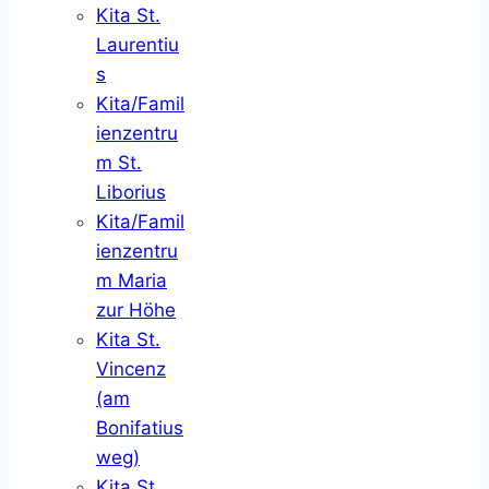
Kita St.
Laurentiu
s
Kita/Famil
ienzentru
m St.
Liborius
Kita/Famil
ienzentru
m Maria
zur Höhe
Kita St.
Vincenz
(am
Bonifatius
weg)
Kita St.