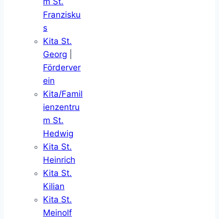
m St.
Franzisku
s
Kita St.
Georg
|
Förderver
ein
Kita/Famil
ienzentru
m St.
Hedwig
Kita St.
Heinrich
Kita St.
Kilian
Kita St.
Meinolf