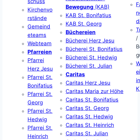
schuss
F
Bewegung
(KAB)
Kirchenvo
n
KAB St. Bonifatius
rstände
d
KAB St. Georg
Gemeind
T
Büchereien
eteams
/
Bücherei Herz Jesu
Webteam
B
Bücherei St. Bonifatius
Pfarreien
g
Bücherei St. Hedwig
Pfarrei
W
Bücherei St. Julian
Herz Jesu
ei
Caritas
Pfarrei St.
i
Caritas Herz Jesu
Bonifatius
K
Caritas Maria zur Höhe
Pfarrei St.
Caritas St. Bonifatius
Georg
Caritas St. Georg
Pfarrei St.
Caritas St. Hedwig
Hedwig
Caritas St. Heinrich
Pfarrei St.
Caritas St. Julian
Heinrich