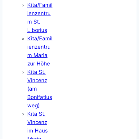
Kita/Famil
ienzentru
m St.
Liborius
Kita/Famil
ienzentru
m Maria
zur Höhe
Kita St.
Vincenz
(am
Bonifatius
weg)
Kita St.
Vincenz
im Haus