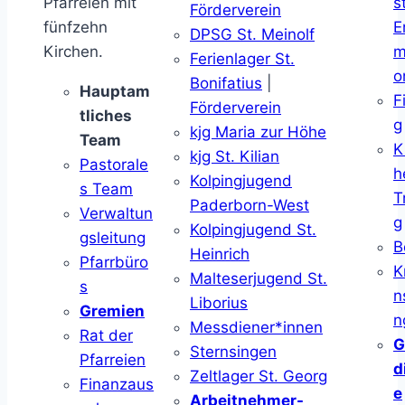
Pfarreien mit
s
Förderverein
fünfzehn
E
DPSG St. Meinolf
Kirchen.
m
Ferienlager St.
o
Bonifatius
|
Hauptam
F
Förderverein
tliches
g
kjg Maria zur Höhe
Team
K
kjg St. Kilian
Pastorale
h
Kolpingjugend
s Team
T
Paderborn-West
Verwaltun
g
Kolpingjugend St.
gsleitung
B
Heinrich
Pfarrbüro
K
Malteserjugend St.
s
n
Liborius
Gremien
n
Messdiener*innen
Rat der
G
Sternsingen
Pfarreien
d
Zeltlager St. Georg
Finanzaus
e
Arbeitnehmer-