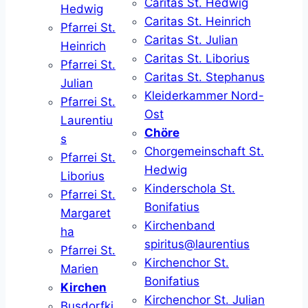
Caritas St. Hedwig
Hedwig
Caritas St. Heinrich
Pfarrei St.
Caritas St. Julian
Heinrich
Caritas St. Liborius
Pfarrei St.
Caritas St. Stephanus
Julian
Kleiderkammer Nord-
Pfarrei St.
Ost
Laurentiu
Chöre
s
Chorgemeinschaft St.
Pfarrei St.
Hedwig
Liborius
Kinderschola St.
Pfarrei St.
Bonifatius
Margaret
Kirchenband
ha
spiritus@laurentius
Pfarrei St.
Kirchenchor St.
Marien
Bonifatius
Kirchen
Kirchenchor St. Julian
Busdorfki