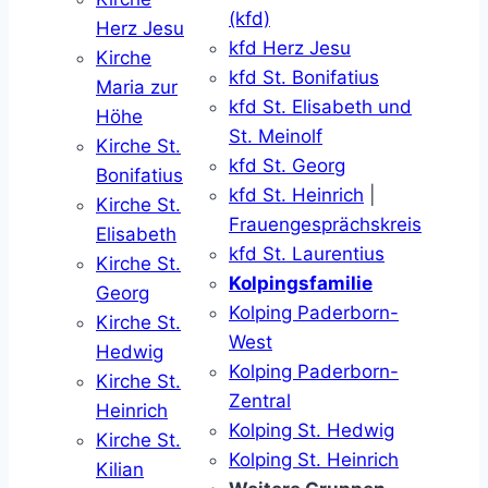
(kfd)
Herz Jesu
kfd Herz Jesu
Kirche
kfd St. Bonifatius
Maria zur
kfd St. Elisabeth und
Höhe
St. Meinolf
Kirche St.
kfd St. Georg
Bonifatius
kfd St. Heinrich
|
Kirche St.
Frauengesprächskreis
Elisabeth
kfd St. Laurentius
Kirche St.
Kolpingsfamilie
Georg
Kolping Paderborn-
Kirche St.
West
Hedwig
Kolping Paderborn-
Kirche St.
Zentral
Heinrich
Kolping St. Hedwig
Kirche St.
Kolping St. Heinrich
Kilian