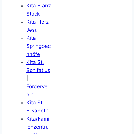
Kita Franz
Stock
Kita Herz
Jesu
Kita
Springbac
hhöfe
Kita St.
Bonifatius
|
Förderver
ein
Kita St.
Elisabeth
Kita/Famil
ienzentru