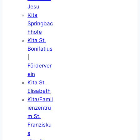
Jesu
Kita
Springbac
hhöfe
Kita St.
Bonifatius
|
Förderver
ein
Kita St.
Elisabeth
Kita/Famil
ienzentru
m St.
Franzisku
s