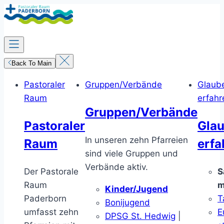
Zum
Inhalt
springen
Back To Main
Pastoraler
Gruppen/Verbände
Glaub
Raum
erfahr
Gruppen/Verbände
Pastoraler
Gla
In unseren zehn Pfarreien
Raum
erfa
sind viele Gruppen und
Verbände aktiv.
Der Pastorale
S
Raum
m
Kinder/Jugend
Paderborn
T
Bonijugend
umfasst zehn
E
DPSG St. Hedwig
|